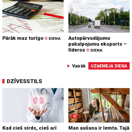
Pārāk maz turīgo
Autopārvadājumu
©
DIENA
pakalpojumu eksports –
līderos
©
DIENA
Vairāk
UZŅĒMĒJA DIENA
DZĪVESSTILS
Kad cieš sirds, cieš arī
Man aušana ir lemta. Tajā