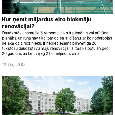
Kur ņemt miljardus eiro blokmāju
renovācijai?
Daudzstāvu namu lielā remonta laiks ir pienācis vai arī tūdaļ
pienāks, un runa nav tikai par gaisa sildīšanu, ar ko nodarbojas
lielākā daļa rīdzinieku. Ir nepieciešama pilnvērtīga 26
tūkstošu daudzstāvu māju renovācija, lai tās kalpotu arī pēc
20 gadiem, un tam vajag 21,6 miljardus eiro.
12. jūnijs, 8:05