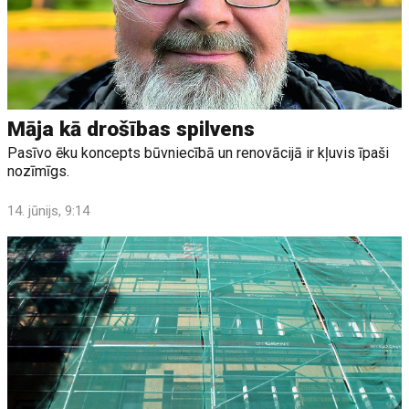
Māja kā drošības spilvens
Pasīvo ēku koncepts būvniecībā un renovācijā ir kļuvis īpaši
nozīmīgs.
14. jūnijs, 9:14