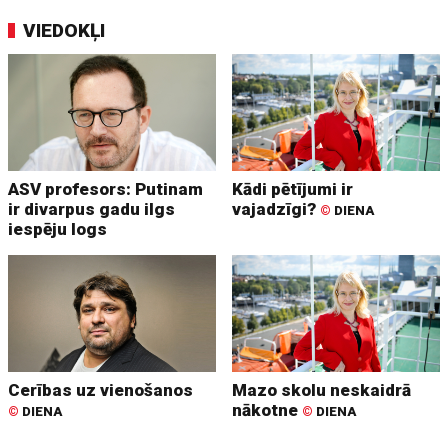
VIEDOKĻI
ASV profesors: Putinam
Kādi pētījumi ir
ir divarpus gadu ilgs
vajadzīgi?
©
DIENA
iespēju logs
Cerības uz vienošanos
Mazo skolu neskaidrā
nākotne
©
DIENA
©
DIENA