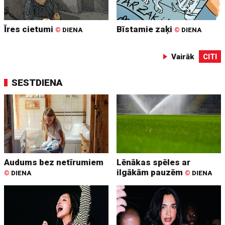
Īres cietumi
Bīstamie zaķi
©
DIENA
©
DIENA
Vairāk
CITI
SESTDIENA
Audums bez netīrumiem
Lēnākas spēles ar
ilgākām pauzēm
©
DIENA
©
DIENA