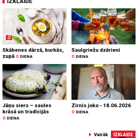
IZKLAIDE
Skābenes dārzā, burkās,
Saulgriežu dzērieni
zupā
©
DIENA
©
DIENA
Jāņu siers – saules
Zirnis joko - 18.06.2026
krāsā un tradīcijās
©
DIENA
©
DIENA
Vairāk
IZKLAIDE