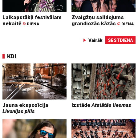
Laikapstākļi festivālam
Zvaigžņu salidojums
nekaitē
grandiozās kāzās
©
DIENA
©
DIENA
Vairāk
SESTDIENA
KDI
Jauna ekspozīcija
Izstāde
Atstātās liesmas
Livonijas pilis