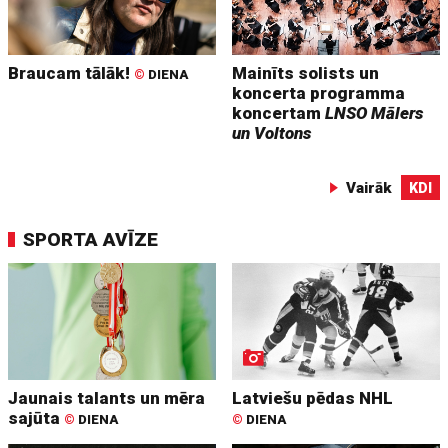
Braucam tālāk!
Mainīts solists un
©
DIENA
koncerta programma
koncertam
LNSO Mālers
un Voltons
Vairāk
KDI
SPORTA AVĪZE
Jaunais talants un mēra
Latviešu pēdas NHL
sajūta
©
DIENA
©
DIENA