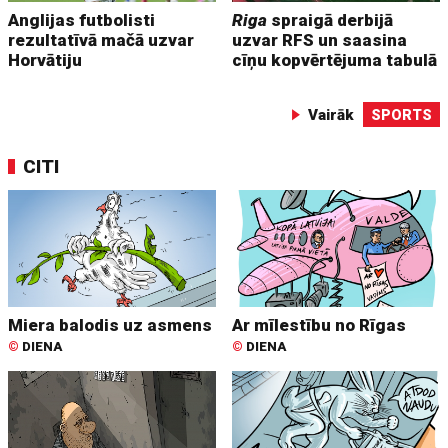
Anglijas futbolisti
Riga
spraigā derbijā
rezultatīvā mačā uzvar
uzvar RFS un saasina
Horvātiju
cīņu kopvērtējuma tabulā
Vairāk
SPORTS
CITI
Miera balodis uz asmens
Ar mīlestību no Rīgas
©
DIENA
©
DIENA