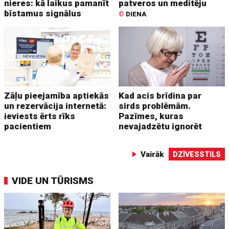
nieres: kā laikus pamanīt
patveros un meditēju
bīstamus signālus
©
DIENA
Zāļu pieejamība aptiekās
Kad acis brīdina par
un rezervācija internetā:
sirds problēmām.
ieviests ērts rīks
Pazīmes, kuras
pacientiem
nevajadzētu ignorēt
Vairāk
DZĪVESSTILS
VIDE UN TŪRISMS