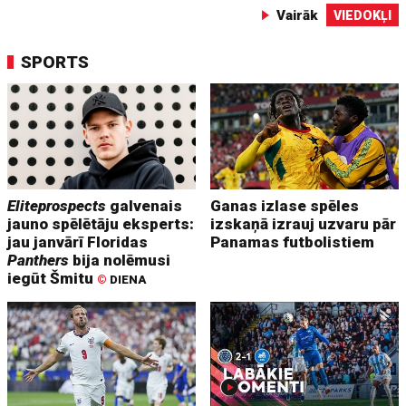
Vairāk
VIEDOKĻI
SPORTS
Eliteprospects
galvenais
Ganas izlase spēles
jauno spēlētāju eksperts:
izskaņā izrauj uzvaru pār
jau janvārī Floridas
Panamas futbolistiem
Panthers
bija nolēmusi
iegūt Šmitu
©
DIENA