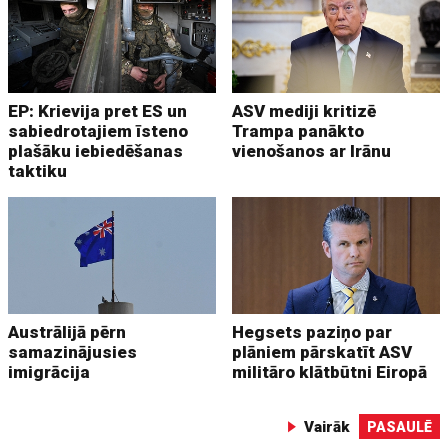
EP: Krievija pret ES un
ASV mediji kritizē
sabiedrotajiem īsteno
Trampa panākto
plašāku iebiedēšanas
vienošanos ar Irānu
taktiku
Austrālijā pērn
Hegsets paziņo par
samazinājusies
plāniem pārskatīt ASV
imigrācija
militāro klātbūtni Eiropā
Vairāk
PASAULĒ