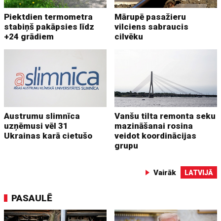
Piektdien termometra
Mārupē pasažieru
stabiņš pakāpsies līdz
vilciens sabraucis
+24 grādiem
cilvēku
Austrumu slimnīca
Vanšu tilta remonta seku
uzņēmusi vēl 31
mazināšanai rosina
Ukrainas karā cietušo
veidot koordinācijas
grupu
Vairāk
LATVIJĀ
PASAULĒ