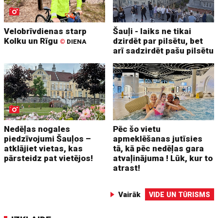
Velobrīvdienas starp
Šauļi - laiks ne tikai
Kolku un Rīgu
dzirdēt par pilsētu, bet
©
DIENA
arī sadzirdēt pašu pilsētu
Nedēļas nogales
Pēc šo vietu
piedzīvojumi Šauļos –
apmeklēšanas jutīsies
atklājiet vietas, kas
tā, kā pēc nedēļas gara
pārsteidz pat vietējos!
atvaļinājuma ! Lūk, kur to
atrast!
Vairāk
VIDE UN TŪRISMS