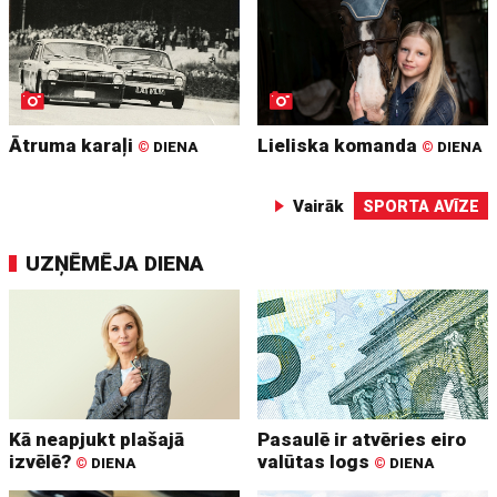
Ātruma karaļi
Lieliska komanda
©
DIENA
©
DIENA
Vairāk
SPORTA AVĪZE
UZŅĒMĒJA DIENA
Kā neapjukt plašajā
Pasaulē ir atvēries eiro
izvēlē?
valūtas logs
©
DIENA
©
DIENA