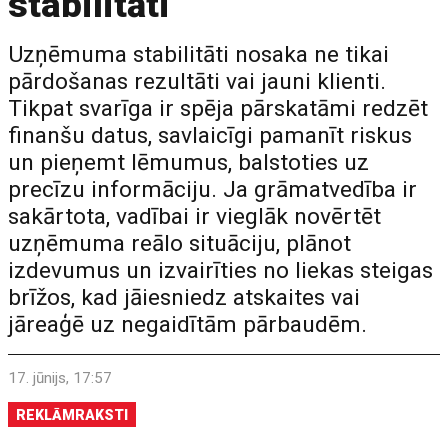
stabilitāti
Uzņēmuma stabilitāti nosaka ne tikai
pārdošanas rezultāti vai jauni klienti.
Tikpat svarīga ir spēja pārskatāmi redzēt
finanšu datus, savlaicīgi pamanīt riskus
un pieņemt lēmumus, balstoties uz
precīzu informāciju. Ja grāmatvedība ir
sakārtota, vadībai ir vieglāk novērtēt
uzņēmuma reālo situāciju, plānot
izdevumus un izvairīties no liekas steigas
brīžos, kad jāiesniedz atskaites vai
jāreaģē uz negaidītām pārbaudēm.
17. jūnijs, 17:57
REKLĀMRAKSTI