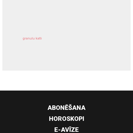
kravu apdrošināšana
granulu katli
siltumsūknis
ABONĒŠANA
HOROSKOPI
E-AVĪZE