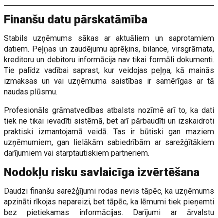
Finanšu datu pārskatāmība
Stabils uzņēmums sākas ar aktuāliem un saprotamiem
datiem. Peļņas un zaudējumu aprēķins, bilance, virsgrāmata,
kreditoru un debitoru informācija nav tikai formāli dokumenti.
Tie palīdz vadībai saprast, kur veidojas peļņa, kā mainās
izmaksas un vai uzņēmuma saistības ir samērīgas ar tā
naudas plūsmu.
Profesionāls grāmatvedības atbalsts nozīmē arī to, ka dati
tiek ne tikai ievadīti sistēmā, bet arī pārbaudīti un izskaidroti
praktiski izmantojamā veidā. Tas ir būtiski gan maziem
uzņēmumiem, gan lielākām sabiedrībām ar sarežģītākiem
darījumiem vai starptautiskiem partneriem.
Nodokļu risku savlaicīga izvērtēšana
Daudzi finanšu sarežģījumi rodas nevis tāpēc, ka uzņēmums
apzināti rīkojas nepareizi, bet tāpēc, ka lēmumi tiek pieņemti
bez pietiekamas informācijas. Darījumi ar ārvalstu