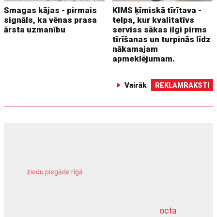
Smagas kājas - pirmais
KIMS ķīmiskā tīrītava -
signāls, ka vēnas prasa
telpa, kur kvalitatīvs
ārsta uzmanību
serviss sākas ilgi pirms
tīrīšanas un turpinās līdz
nākamajam
apmeklējumam.
Vairāk
REKLĀMRAKSTI
ziedu piegāde rīgā
meliorācijas darbi
octa
dziļurbums