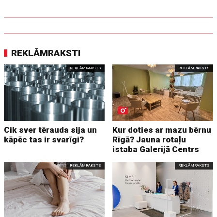
REKLĀMRAKSTI
REKLĀMRAKSTS
REKLĀMRAKSTS
Cik sver tērauda sija un
Kur doties ar mazu bērnu
kāpēc tas ir svarīgi?
Rīgā? Jauna rotaļu
istaba Galerijā Centrs
REKLĀMRAKSTS
REKLĀMRAKSTS