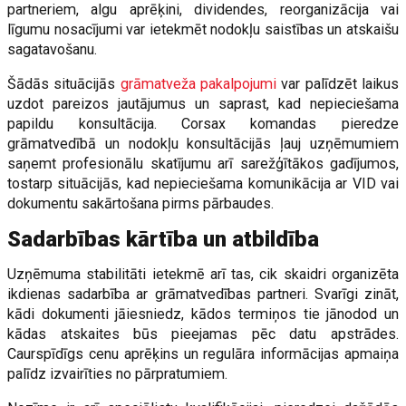
partneriem, algu aprēķini, dividendes, reorganizācija vai
līgumu nosacījumi var ietekmēt nodokļu saistības un atskaišu
sagatavošanu.
Šādās situācijās
grāmatveža pakalpojumi
var palīdzēt laikus
uzdot pareizos jautājumus un saprast, kad nepieciešama
papildu konsultācija. Corsax komandas pieredze
grāmatvedībā un nodokļu konsultācijās ļauj uzņēmumiem
saņemt profesionālu skatījumu arī sarežģītākos gadījumos,
tostarp situācijās, kad nepieciešama komunikācija ar VID vai
dokumentu sakārtošana pirms pārbaudes.
Sadarbības kārtība un atbildība
Uzņēmuma stabilitāti ietekmē arī tas, cik skaidri organizēta
ikdienas sadarbība ar grāmatvedības partneri. Svarīgi zināt,
kādi dokumenti jāiesniedz, kādos termiņos tie jānodod un
kādas atskaites būs pieejamas pēc datu apstrādes.
Caurspīdīgs cenu aprēķins un regulāra informācijas apmaiņa
palīdz izvairīties no pārpratumiem.