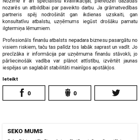
Nozīme ir arī speciālistu kvalifikācijai, pieredzei dažādās
nozarēs un atbildībai par paveikto darbu. Ja grāmatvedības
partneris spēj nodrošināt gan ikdienas uzskaiti, gan
konsultatīvu atbalstu, uzņēmums iegūst drošāku pamatu
ilgtermiņa lēmumiem.
Profesionāls finanšu atbalsts nepadara biznesu pasargātu no
visiem riskiem, taču tas palīdz tos labāk saprast un vadīt. Jo
precīzāka ir informācija par uzņēmuma finanšu stāvokli, jo
pārliecinošāk vadība var plānot attīstību, izvērtēt jaunas
iespējas un saglabāt stabilitāti mainīgos apstākļos.
Ieteikt
0
0
SEKO MUMS