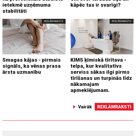
ietekmē uzņēmuma
kāpēc tas ir svarīgi?
stabilitāti
REKLĀMRAKSTS
REKLĀMRAKSTS
Smagas kājas - pirmais
KIMS ķīmiskā tīrītava -
signāls, ka vēnas prasa
telpa, kur kvalitatīvs
ārsta uzmanību
serviss sākas ilgi pirms
tīrīšanas un turpinās līdz
nākamajam
apmeklējumam.
Vairāk
REKLĀMRAKSTI