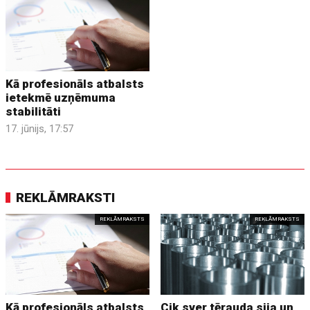
Kā profesionāls atbalsts
ietekmē uzņēmuma
stabilitāti
17. jūnijs, 17:57
REKLĀMRAKSTI
REKLĀMRAKSTS
REKLĀMRAKSTS
Kā profesionāls atbalsts
Cik sver tērauda sija un