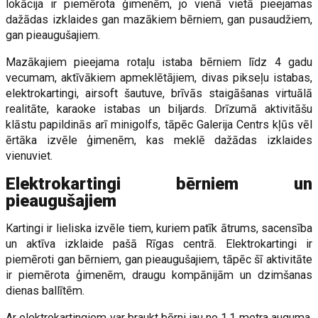
lokācija ir piemērota ģimenēm, jo vienā vietā pieejamas
dažādas izklaides gan mazākiem bērniem, gan pusaudžiem,
gan pieaugušajiem.
Mazākajiem pieejama rotaļu istaba bērniem līdz 4 gadu
vecumam, aktīvākiem apmeklētājiem, divas pikseļu istabas,
elektrokartingi, airsoft šautuve, brīvās staigāšanas virtuālā
realitāte, karaoke istabas un biljards. Drīzumā aktivitāšu
klāstu papildinās arī minigolfs, tāpēc Galerija Centrs kļūs vēl
ērtāka izvēle ģimenēm, kas meklē dažādas izklaides
vienuviet.
Elektrokartingi bērniem un
pieaugušajiem
Kartingi ir lieliska izvēle tiem, kuriem patīk ātrums, sacensība
un aktīva izklaide pašā Rīgas centrā. Elektrokartingi ir
piemēroti gan bērniem, gan pieaugušajiem, tāpēc šī aktivitāte
ir piemērota ģimenēm, draugu kompānijām un dzimšanas
dienas ballītēm.
Ar elektrokartingiem var braukt bērni jau no 1,1 metra auguma,