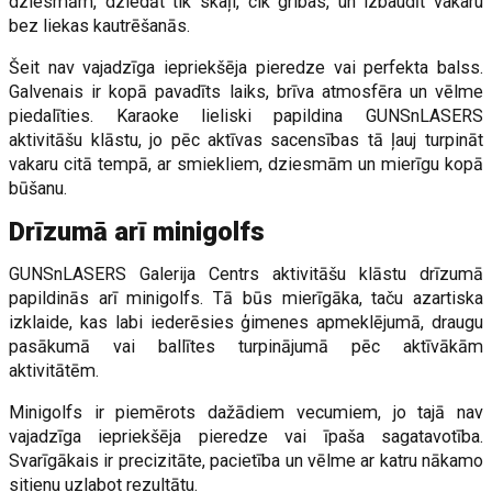
dziesmām, dziedāt tik skaļi, cik gribas, un izbaudīt vakaru
bez liekas kautrēšanās.
Šeit nav vajadzīga iepriekšēja pieredze vai perfekta balss.
Galvenais ir kopā pavadīts laiks, brīva atmosfēra un vēlme
piedalīties. Karaoke lieliski papildina GUNSnLASERS
aktivitāšu klāstu, jo pēc aktīvas sacensības tā ļauj turpināt
vakaru citā tempā, ar smiekliem, dziesmām un mierīgu kopā
būšanu.
Drīzumā arī minigolfs
GUNSnLASERS Galerija Centrs aktivitāšu klāstu drīzumā
papildinās arī minigolfs. Tā būs mierīgāka, taču azartiska
izklaide, kas labi iederēsies ģimenes apmeklējumā, draugu
pasākumā vai ballītes turpinājumā pēc aktīvākām
aktivitātēm.
Minigolfs ir piemērots dažādiem vecumiem, jo tajā nav
vajadzīga iepriekšēja pieredze vai īpaša sagatavotība.
Svarīgākais ir precizitāte, pacietība un vēlme ar katru nākamo
sitienu uzlabot rezultātu.