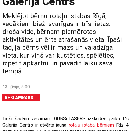
Galerijā Centrs
Meklējot bērnu rotaļu istabas Rīgā,
vecākiem bieži svarīgas ir trīs lietas:
droša vide, bērnam piemērotas
aktivitātes un ērta atrašanās vieta. Īpaši
tad, ja bērns vēl ir mazs un vajadzīga
vieta, kur viņš var kustēties, spēlēties,
izpētīt apkārtni un pavadīt laiku savā
tempā.
13. jūnijs, 8:00
REKLĀMRAKSTI
Tieši šādam vecumam GUNSnLASERS izklaides parkā t/c
Galerija Centrs ir atvērta jauna
rotaļu istaba bērniem
līdz 4