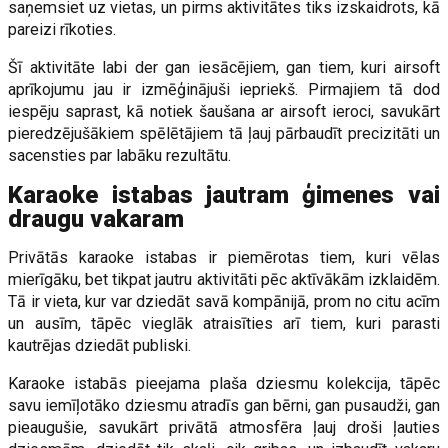
saņemsiet uz vietas, un pirms aktivitātes tiks izskaidrots, kā
pareizi rīkoties.
Šī aktivitāte labi der gan iesācējiem, gan tiem, kuri airsoft
aprīkojumu jau ir izmēģinājuši iepriekš. Pirmajiem tā dod
iespēju saprast, kā notiek šaušana ar airsoft ieroci, savukārt
pieredzējušākiem spēlētājiem tā ļauj pārbaudīt precizitāti un
sacensties par labāku rezultātu.
Karaoke istabas jautram ģimenes vai
draugu vakaram
Privātās karaoke istabas ir piemērotas tiem, kuri vēlas
mierīgāku, bet tikpat jautru aktivitāti pēc aktīvākām izklaidēm.
Tā ir vieta, kur var dziedāt savā kompānijā, prom no citu acīm
un ausīm, tāpēc vieglāk atraisīties arī tiem, kuri parasti
kautrējas dziedāt publiski.
Karaoke istabās pieejama plaša dziesmu kolekcija, tāpēc
savu iemīļotāko dziesmu atradīs gan bērni, gan pusaudži, gan
pieaugušie, savukārt privātā atmosfēra ļauj droši ļauties