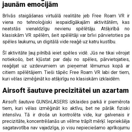
jaunām emocijām
Brīvās staigāšanas virtuālā realitāte jeb Free Roam VR ir
viena no tehnoloģiski iespaidīgākajām aktivitātēm, kas
neatstās vienaldzīgu nevienu spēlētāju. Atšķirībā no
klasiskām VR spēlēm, šeit spēlētāji var brīvi pārvietoties pa
spēles laukumu, un digitālā vide reaģē uz katru kustību.
Šī aktivitāte ļauj pilnībā ieiet spēles vidē. Jūs ne tikai vērojat
notiekošo, bet kļūstat par daļu no spēles, pārvietojaties,
reaģējat uz uzdevumiem un pieņemat lēmumus kopā ar
citiem spēlētājiem. Tieši tāpēc Free Roam VR labi der tiem,
kuri vēlas izmēģināt ko atšķirīgu no klasiskām izklaidēm.
Airsoft šautuve precizitātei un azartam
Airsoft šautuve GUNSnLASERS izklaides parkā ir piemērota
tiem, kuri vēlas izmēģināt ko aktīvu, bet ne pārāk fiziski
intensīvu. Tā ir droša un kontrolēta vide, kur galvenais ir
precizitāte, koncentrēšanās un vēlme trāpīt mērķī. Iepriekšēja
sagatavotība nav vajadzīga, jo visu nepieciešamo aprīkojumu