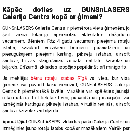
Kāpēc doties uz GUNSnLASERS
Galerija Centrs kopā ar ģimeni?
GUNSnLASERS Galerija Centrs ir piemērota vieta ģimenēm, jo
šeit vienā lokācijā apvienotas aktivitātes dažādiem
vecumiem. Bērniem līdz 4 gadu vecumam pieejama rotaļu
istaba, savukārt vecākiem bērniem, pusaudžiem un
pieaugušajiem pieejami kartingi, pikseļu istabas, airsoft
šautuve, brīvās staigāšanas virtuālā realitāte, karaoke un
biljards. Drīzumā izklaides iespējas papildinās arī minigolfs.
Ja meklējat
bērnu rotaļu istabas Rīgā
vai vietu, kur visa
ģimene var pavadīt laiku vienuviet, GUNSnLASERS Galerija
Centrs ir piemērotākā izvēle. Mazākie var spēlēties jaunajā
rotaļu istabā, bet lielākie bērni, pusaudži un pieaugušie var
izmēģināt kartingus, pikseļu istabas, virtuālo realitāti, airsoft
šautuvi, karaoke vai biljardu.
Apmeklējiet GUNSnLASERS izklaides parku Galerija Centrs un
izmēģiniet jauno rotaļu istabu kopā ar mazākajiem. Vairāk par