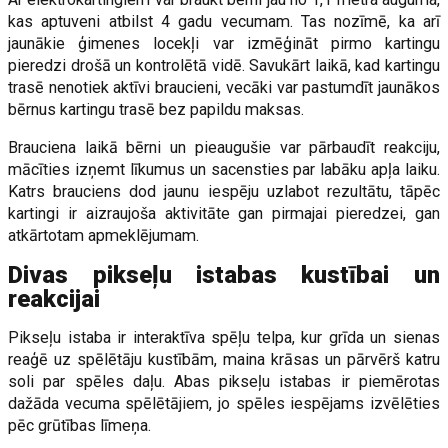
kas aptuveni atbilst 4 gadu vecumam. Tas nozīmē, ka arī
jaunākie ģimenes locekļi var izmēģināt pirmo kartingu
pieredzi drošā un kontrolētā vidē. Savukārt laikā, kad kartingu
trasē nenotiek aktīvi braucieni, vecāki var pastumdīt jaunākos
bērnus kartingu trasē bez papildu maksas.
Brauciena laikā bērni un pieaugušie var pārbaudīt reakciju,
mācīties izņemt līkumus un sacensties par labāku apļa laiku.
Katrs brauciens dod jaunu iespēju uzlabot rezultātu, tāpēc
kartingi ir aizraujoša aktivitāte gan pirmajai pieredzei, gan
atkārtotam apmeklējumam.
Divas pikseļu istabas kustībai un
reakcijai
Pikseļu istaba ir interaktīva spēļu telpa, kur grīda un sienas
reaģē uz spēlētāju kustībām, maina krāsas un pārvērš katru
soli par spēles daļu. Abas pikseļu istabas ir piemērotas
dažāda vecuma spēlētājiem, jo spēles iespējams izvēlēties
pēc grūtības līmeņa.