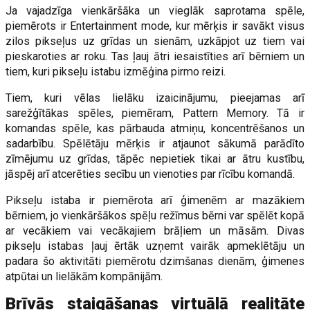
Ja vajadzīga vienkāršāka un vieglāk saprotama spēle,
piemērots ir Entertainment mode, kur mērķis ir savākt visus
zilos pikseļus uz grīdas un sienām, uzkāpjot uz tiem vai
pieskaroties ar roku. Tas ļauj ātri iesaistīties arī bērniem un
tiem, kuri pikseļu istabu izmēģina pirmo reizi.
Tiem, kuri vēlas lielāku izaicinājumu, pieejamas arī
sarežģītākas spēles, piemēram, Pattern Memory. Tā ir
komandas spēle, kas pārbauda atmiņu, koncentrēšanos un
sadarbību. Spēlētāju mērķis ir atjaunot sākumā parādīto
zīmējumu uz grīdas, tāpēc nepietiek tikai ar ātru kustību,
jāspēj arī atcerēties secību un vienoties par rīcību komandā.
Pikseļu istaba ir piemērota arī ģimenēm ar mazākiem
bērniem, jo vienkāršākos spēļu režīmus bērni var spēlēt kopā
ar vecākiem vai vecākajiem brāļiem un māsām. Divas
pikseļu istabas ļauj ērtāk uzņemt vairāk apmeklētāju un
padara šo aktivitāti piemērotu dzimšanas dienām, ģimenes
atpūtai un lielākām kompānijām.
Brīvās staigāšanas virtuālā realitāte