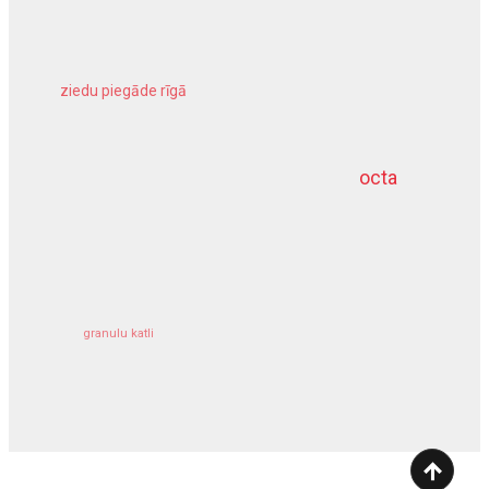
ziedu piegāde rīgā
meliorācijas darbi
octa
dziļurbums
kravu apdrošināšana
granulu katli
siltumsūknis