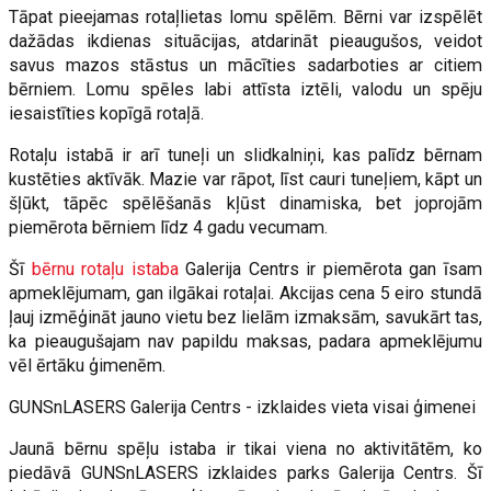
Tāpat pieejamas rotaļlietas lomu spēlēm. Bērni var izspēlēt
dažādas ikdienas situācijas, atdarināt pieaugušos, veidot
savus mazos stāstus un mācīties sadarboties ar citiem
bērniem. Lomu spēles labi attīsta iztēli, valodu un spēju
iesaistīties kopīgā rotaļā.
Rotaļu istabā ir arī tuneļi un slidkalniņi, kas palīdz bērnam
kustēties aktīvāk. Mazie var rāpot, līst cauri tuneļiem, kāpt un
šļūkt, tāpēc spēlēšanās kļūst dinamiska, bet joprojām
piemērota bērniem līdz 4 gadu vecumam.
Šī
bērnu rotaļu istaba
Galerija Centrs ir piemērota gan īsam
apmeklējumam, gan ilgākai rotaļai. Akcijas cena 5 eiro stundā
ļauj izmēģināt jauno vietu bez lielām izmaksām, savukārt tas,
ka pieaugušajam nav papildu maksas, padara apmeklējumu
vēl ērtāku ģimenēm.
GUNSnLASERS Galerija Centrs - izklaides vieta visai ģimenei
Jaunā bērnu spēļu istaba ir tikai viena no aktivitātēm, ko
piedāvā GUNSnLASERS izklaides parks Galerija Centrs. Šī