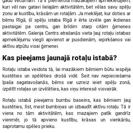
gadu vecumam. Tā ir piemērota mazākajiem apmeklētājiem,
kuri vēl nav gatavi lielajām aktivitātēm, bet vēlas savu spēļu
zonu ar kustību, krāsām un rotaļām. Ja meklējat, kur doties ar
bērnu Rīgā, šī spēļu istaba Rīgā ir ērta izvēle gan ikdienas
pastaigai pa centru, gan brīdim starp citām ģimenes
aktivitātēm. Galerija Centrs atrašanās vieta ļauj rotaļu istabas
apmeklējumu viegli apvienot ar pusdienām, iepirkšanos vai
aktīvu atpūtu visai ģimenei.
Kas pieejams jaunajā rotaļu istabā?
Rotaļu istaba veidota tā, lai mazākiem bērniem būtu iespēja
kustēties un spēlēties drošā vidē. Šeit nav nepieciešama
īpaša sagatavošanās, bērns var uzreiz ieiet spēļu zonā,
izpētīt rotaļas un izvēlēties, kas viņu interesē visvairāk.
Rotaļu istabā pieejams bumbu baseins, kas bērniem ļauj
kustēties, līst, mest bumbiņas un izbaudīt aktīvu rotaļu. Tā ir
viena no tām aktivitātēm, kas mazajiem patīk gandrīz
vienmēr, jo tā apvieno kustību, krāsas un vienkāršu,
saprotamu spēles prieku.