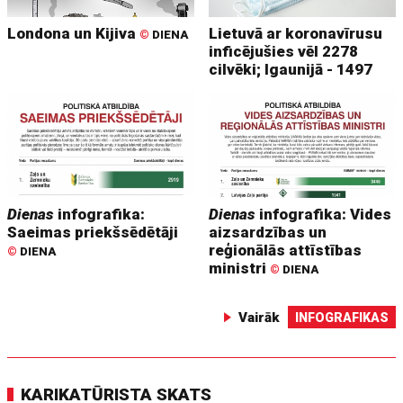
Londona un Kijiva
Lietuvā ar koronavīrusu
©
DIENA
inficējušies vēl 2278
cilvēki; Igaunijā - 1497
Dienas
infografika:
Dienas
infografika: Vides
Saeimas priekšsēdētāji
aizsardzības un
reģionālās attīstības
©
DIENA
ministri
©
DIENA
Vairāk
INFOGRAFIKAS
KARIKATŪRISTA SKATS