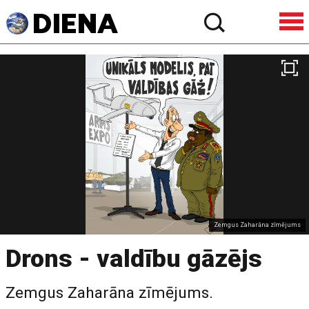
Zemgus Zaharāna zīmējums
Drons - valdību gāzējs
Zemgus Zaharāna zīmējums.