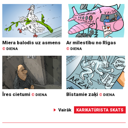
Miera balodis uz asmens
Ar mīlestību no Rīgas
©
DIENA
©
DIENA
Īres cietumi
Bīstamie zaķi
©
DIENA
©
DIENA
Vairāk
KARIKATŪRISTA SKATS