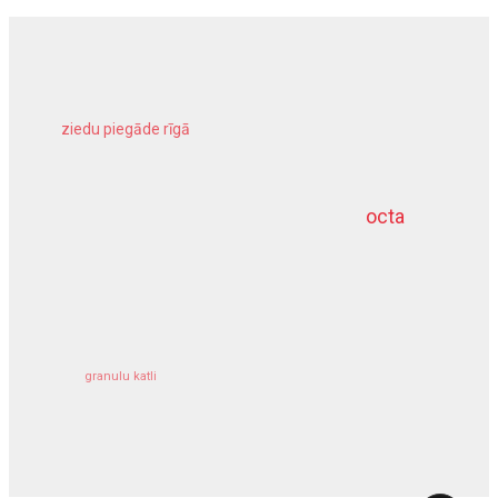
ziedu piegāde rīgā
meliorācijas darbi
octa
dziļurbums
kravu apdrošināšana
granulu katli
siltumsūknis