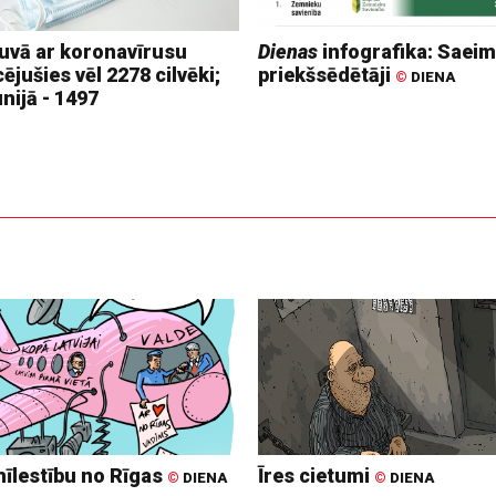
tuvā ar koronavīrusu
Dienas
infografika: Saei
cējušies vēl 2278 cilvēki;
priekšsēdētāji
©
DIENA
nijā - 1497
mīlestību no Rīgas
Īres cietumi
©
DIENA
©
DIENA