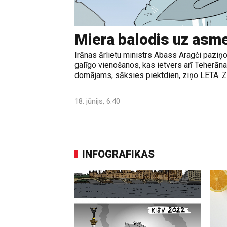
Miera balodis uz asm
Irānas ārlietu ministrs Abass Aragči paziņo
galīgo vienošanos, kas ietvers arī Teherā
domājams, sāksies piektdien, ziņo LETA. Z
18. jūnijs, 6:40
INFOGRAFIKAS