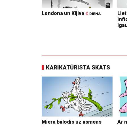
Londona un Kijiva
Lie
©
DIENA
infi
Igau
KARIKATŪRISTA SKATS
Miera balodis uz asmens
Ar 