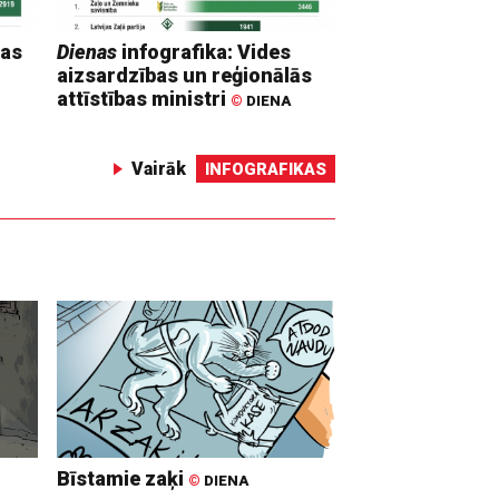
mas
Dienas
infografika: Vides
aizsardzības un reģionālās
attīstības ministri
©
DIENA
Vairāk
INFOGRAFIKAS
Bīstamie zaķi
©
DIENA