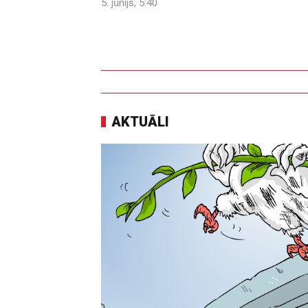
5. jūnijs, 5:40
AKTUĀLI