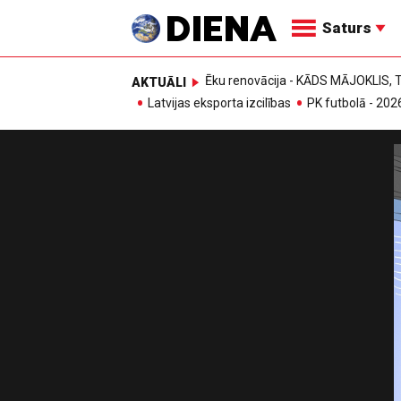
Saturs
Ēku renovācija - KĀDS MĀJOKLIS
AKTUĀLI
Latvijas eksporta izcilības
PK futbolā - 202