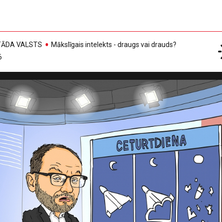
, TĀDA VALSTS
Mākslīgais intelekts - draugs vai drauds?
6