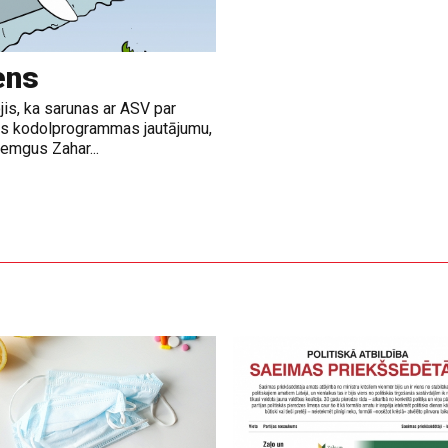
ens
jis, ka sarunas ar ASV par
nas kodolprogrammas jautājumu,
emgus Zahar...