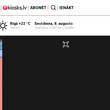
ABONĒT
IENĀKT
Rīgā +22 °C
Sestdiena, 8. augusts
Skaidrs
Vladislava, Vladislavs, Mudīte