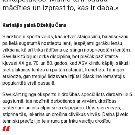
mācīties un izprast to, kas ir daba.»
Karinājis gaisā Džekiju Čanu
Slackline ir sporta veids, kas ietver staigāšanu, balansēšanu
pa lielā augstumā nostieptu lenti, iespējami garāku lenšu
vilkšanu, kā arī triku rādīšanu uz stingri nospriegotām lentēm.
Savulaik tā bijusi cirka disciplīna, bet plašāk pazīstama
kļuvusi XX gs. 70. un 80. gados, kad ASV klinšu kāpēji sākuši
siet plakanas lentes un pa tām staigāt, trenēties. Tā ir gan
atslodze, gan treniņš līdzsvara izjūtai. Slackline iemantojis
popularitāti visā pasaulē.
Savukārt riginga eksperts ir drošības speciālists darbam lielā
augstumā, tas nozīmē darbošanos ar virvēm, drošības
sistēmām un citu alpīnisma ekipējumu. Uģis sien virves,
stiprina tās, iekarina un drošina cilvēkus virvēs. Darbs jāveic
tehniski precīzi, jo te ir runa par triku veicēju drošību.