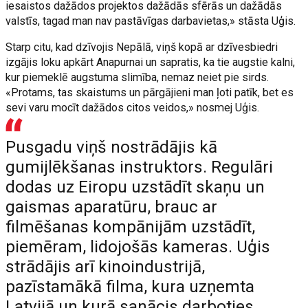
iesaistos dažādos projektos dažādās sfērās un dažādās
valstīs, tagad man nav pastāvīgas darbavietas,» stāsta Uģis.
Starp citu, kad dzīvojis Nepālā, viņš kopā ar dzīvesbiedri
izgājis loku apkārt Anapurnai un sapratis, ka tie augstie kalni,
kur piemeklē augstuma slimība, nemaz neiet pie sirds.
«Protams, tas skaistums un pārgājieni man ļoti patīk, bet es
sevi varu mocīt dažādos citos veidos,» nosmej Uģis.
Pusgadu viņš nostrādājis kā
gumijlēkšanas instruktors. Regulāri
dodas uz Eiropu uzstādīt skaņu un
gaismas aparatūru, brauc ar
filmēšanas kompānijām uzstādīt,
piemēram, lidojošās kameras. Uģis
strādājis arī kinoindustrijā,
pazīstamākā filma, kura uzņemta
Latvijā un kurā sanācis darboties,