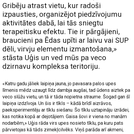
Gribēju atrast vietu, kur radoši
izpausties, organizējot piedzīvojumu
aktivitātes dabā, lai tās sniegtu
terapeitisku efektu. Tie ir pārgājieni,
braucieni pa Ēdas upīti ar laivu vai SUP
dēli, virvju elementu izmantošana,»
stāsta Uģis un ved mūs pa veco
dzirnavu kompleksa teritoriju.
«Katru gadu jāliek laipiņa jauna, jo pavasara palos upes
līmenis mēdz uzaugt līdz dambja augšai, tad ūdens aiztek pa
veco slūžu vietu, un tā ir tāda nopietna straume. Šogad gan šī
laipiņa izdzīvoja. Un šis ir tīkls – kādā brīdī aizrāvos,
paeksperimentēju ar tīklu siešanu. Šo tīklu uztapināju izrādei,
kas notika kopā ar dejotājiem. Gaisa šovi ir viena no manām
nodarbēm,» Uģis rāda virs upes nosieto tīklu, pa kuru pats
pārvietojas kā tāds zirnekļcilvēks. Viņš parāda arī akmeni,