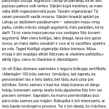
padzīvojis Gruzijā. Atgriezos Latvijā un pamanīju, ka arī šeit
paziņas parkos velk lentes. Sākām kopā trenēties, un mani
sāka dīdīt organizatoriskā puse. Taisām organizāciju! Tā
varam piesaistīt vairāk resursu. Sākām braukāt apkārt pa
Latviju uz dažādiem pasākumiem – sataisām mazu virvju
parku, cilvēki mācās staigāt augstumā, mēs parādām, kā to
darīt. Tā no viena maza parciņa viss veidojies līdz šoviem
augstumā. Man viens kolēģis, labs draugs, taisa šos gaisa
šovus, un mans darbs savukārt ir viss ar to saistītais spektrs
pa vidu. Tagad Kuldīgā organizēju šādus treniņus. Mūsu
misija ir dot iespējas atklāt līdzsvaru ar slackline palīdzību,»
atklāj Uģis, viens no Slackline.lv dibinātājiem.
Un vēl Ēdas dzirnavu saimnieks ir ieguvis biškopja sertifikātu.
«Mantojām 100 bišu saimes. Izmācījos, tad sapratu, ka
pensionāram tas ir liels darbs, bet tāds, kurš uztur pie
dzīvības. Simts saimes ir kaut kur starp biznesu un dārgu
hobiju, biznesam saimju skaits būtu jāpalielina līdz trim vai
pieciem simtiem. Sapratām, ka mums piemērotākas būs
pāris bišu saimes pie mājām. Biškopība ir ļoti interesants, ar
lielu baudu novērojams process. Tur ir ļoti daudz, ko mācīties,