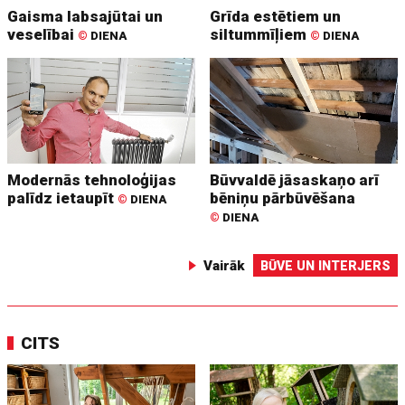
Gaisma labsajūtai un
Grīda estētiem un
veselībai
siltummīļiem
©
DIENA
©
DIENA
Modernās tehnoloģijas
Būvvaldē jāsaskaņo arī
palīdz ietaupīt
bēniņu pārbūvēšana
©
DIENA
©
DIENA
Vairāk
BŪVE UN INTERJERS
CITS