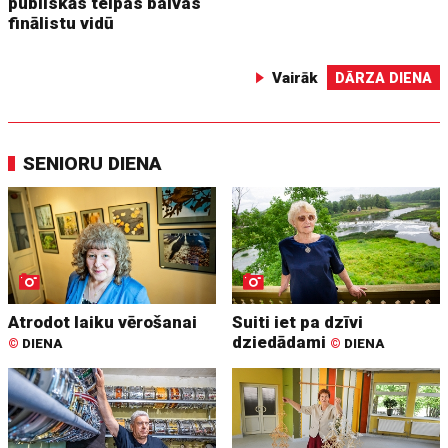
publiskās telpas balvas
finālistu vidū
Vairāk
DĀRZA DIENA
SENIORU DIENA
Atrodot laiku vērošanai
Suiti iet pa dzīvi
dziedādami
©
DIENA
©
DIENA