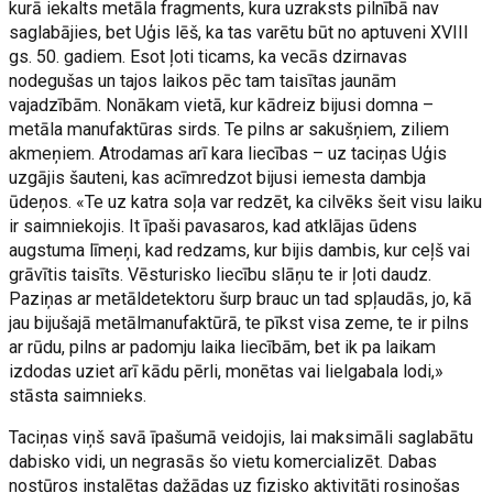
kurā iekalts metāla fragments, kura uzraksts pilnībā nav
saglabājies, bet Uģis lēš, ka tas varētu būt no aptuveni XVIII
gs. 50. gadiem. Esot ļoti ticams, ka vecās dzirnavas
nodegušas un tajos laikos pēc tam taisītas jaunām
vajadzībām. Nonākam vietā, kur kādreiz bijusi domna –
metāla manufaktūras sirds. Te pilns ar sakušņiem, ziliem
akmeņiem. Atrodamas arī kara liecības – uz taciņas Uģis
uzgājis šauteni, kas acīmredzot bijusi iemesta dambja
ūdeņos. «Te uz katra soļa var redzēt, ka cilvēks šeit visu laiku
ir saimniekojis. It īpaši pavasaros, kad atklājas ūdens
augstuma līmeņi, kad redzams, kur bijis dambis, kur ceļš vai
grāvītis taisīts. Vēsturisko liecību slāņu te ir ļoti daudz.
Paziņas ar metāldetektoru šurp brauc un tad spļaudās, jo, kā
jau bijušajā metālmanufaktūrā, te pīkst visa zeme, te ir pilns
ar rūdu, pilns ar padomju laika liecībām, bet ik pa laikam
izdodas uziet arī kādu pērli, monētas vai lielgabala lodi,»
stāsta saimnieks.
Taciņas viņš savā īpašumā veidojis, lai maksimāli saglabātu
dabisko vidi, un negrasās šo vietu komercializēt. Dabas
nostūros instalētas dažādas uz fizisko aktivitāti rosinošas