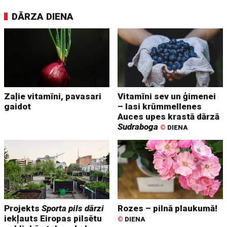
DĀRZA DIENA
Zaļie vitamīni, pavasari
Vitamīni sev un ģimenei
gaidot
– lasi krūmmellenes
Auces upes krastā dārzā
Sudraboga
©
DIENA
Projekts
Sporta pils dārzi
Rozes – pilnā plaukumā!
iekļauts Eiropas pilsētu
©
DIENA