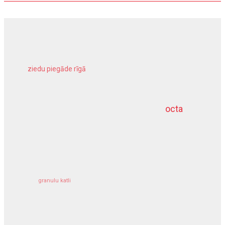
ziedu piegāde rīgā
meliorācijas darbi
octa
dziļurbums
kravu apdrošināšana
granulu katli
siltumsūknis