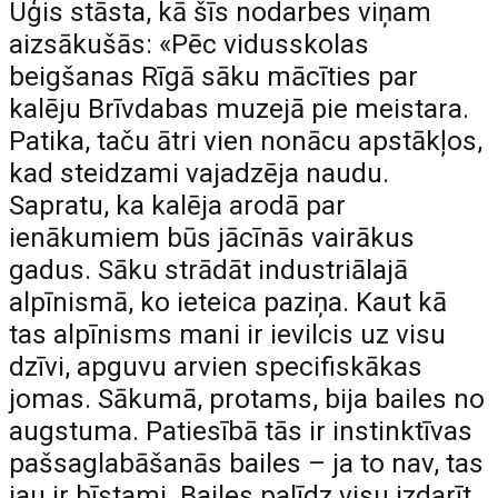
Uģis stāsta, kā šīs nodarbes viņam
aizsākušās: «Pēc vidusskolas
beigšanas Rīgā sāku mācīties par
kalēju Brīvdabas muzejā pie meistara.
Patika, taču ātri vien nonācu apstākļos,
kad steidzami vajadzēja naudu.
Sapratu, ka kalēja arodā par
ienākumiem būs jācīnās vairākus
gadus. Sāku strādāt industriālajā
alpīnismā, ko ieteica paziņa. Kaut kā
tas alpīnisms mani ir ievilcis uz visu
dzīvi, apguvu arvien specifiskākas
jomas. Sākumā, protams, bija bailes no
augstuma. Patiesībā tās ir instinktīvas
pašsaglabāšanās bailes – ja to nav, tas
jau ir bīstami. Bailes palīdz visu izdarīt