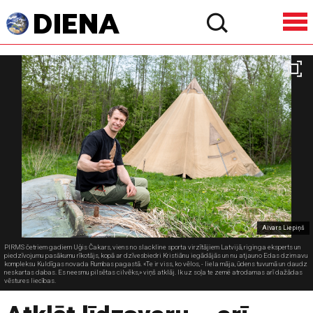
Aivars Liepiņš
PIRMS četriem gadiem Uģis Čakars, viens no slackline sporta virzītājiem Latvijā, riginga eksperts un
piedzīvojumu pasākumu rīkotājs, kopā ar dzīvesbiedri Kristiānu iegādājās un nu atjauno Edas dzirnavu
kompleksu Kuldīgas novada Rumbas pagastā. «Te ir viss, ko vēlos, - liela māja, ūdens tuvumā un daudz
neskartas dabas. Es neesmu pilsētas cilvēks,» viņš atklāj. Ik uz soļa te zemë atrodamas arī dažādas
vēstures liecības.