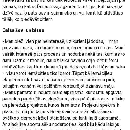
interesanti, tā brīvība, kas tiek iedota ar virvēm dejotājam pie
sienas, izskatās fantastiski,» gandarīts ir Uģis. Rutīnas viņa
dzīvē nav, jo pats sev ir saimnieks un var lemt, kā attīstīties
tālāk, ko piedāvāt citiem.
Gaisa šovi un bites
«Man bieži vien pat neinteresē, uz kurieni jādodas, – man
piezvana, saka, lai darām to un to, un es braucu un daru. Mani
vairāk interesē pats process un nodarbe nekā tas, kam es to
daru. Darbs ir mobils, daudz laika pavadu ceļā, bet ir forši
nobāzēties kaut kur klusumā pie dabas,» atzīst Uģis un saka
– visu varot iemācīties tikai darot. Tāpat kā iemācījies
eksperimentēt savā īpašumā, piemēram, ar čigānu pirti,
siltajām vannām vai palēnām restaurējot dzirnavu māju.
«Mans pamats ir industriālais alpīnisms, kur esmu apguvis
pamatus par drošības ekipējumu, viss pārējais rodas ar laiku
un pieredzi, projektos, kuros iesaistos. Projektu spektrs ir
plašs. Esmu piedalījies Buenosairesā ielas atklāšanas
svētkos, demonstrējot staigāšanu pa lenti lielā augstumā.
Ar slackline sportu sāku nodarboties, kad biju kādu laiciņu