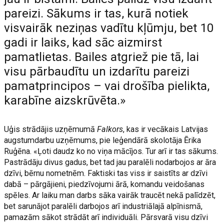
pareizi. Sākums ir tas, kurā notiek
visvairāk neziņas vadītu kļūmju, bet 10
gadi ir laiks, kad sāc aizmirst
pamatlietas. Bailes atgriež pie tā, lai
visu pārbaudītu un izdarītu pareizi
pamatprincipos – vai drošība pielikta,
karabīne aizskrūvēta.»
Uģis strādājis uzņēmumā
Falkors
, kas ir vecākais Latvijas
augstumdarbu uzņēmums, pie leģendārā skolotāja Ērika
Ruģēna. «Ļoti daudz ko no viņa mācījos. Tur arī ir tas sākums.
Pastrādāju divus gadus, bet tad jau paralēli nodarbojos ar āra
dzīvi, bērnu nometnēm. Faktiski tas viss ir saistīts ar dzīvi
dabā – pārgājieni, piedzīvojumi ārā, komandu veidošanas
spēles. Ar laiku man darbs sāka vairāk traucēt nekā palīdzēt,
bet sarunājot paralēli darbojos arī industriālajā alpīnismā,
pamazām sākot strādāt arī individuāli. Pārsvarā visu dzīvi