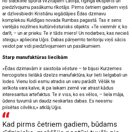
no slackline sporta virzītājiem Latvijā, riginga eksperts un
piedzīvojumu pasākumu rīkotājs. Pirms četriem gadiem viņš
ar dzīvesbiedri Kristiānu iegādājies Ēdas dzirnavu
kompleksu Kuldīgas novada Rumbas pagastā. Tas ir sens
vietējās nozīmes kultūrvēsturisks objekts. «Te vienmēr ir, ko
darīt, – un ar prieku. Te ir tāds miers! Un nodarbes, kas necieš
steigu,» apliecina Uģis. Dabas pārņemto teritoriju viņš sācis
veidot par vidi piedzīvojumiem un pasākumiem.
Starp manufaktūras liecībām
«Ēdas dzirnavām ir saistoša vēsture – te bijusi Kurzemes
hercogistes lielākā dzelzs manufaktūra, kur lieti lielgabali un
lodes. Vienu lodi esmu atradis un varu parādīt. Vēlāk te
ierīkota vara kalve, ik pa laikam zemē var atrast kādus
interesantus artefaktus. Te ir viss, ko es vēlos, – liela māja,
ūdens tuvumā un daudz neskartas dabas. Es neesmu
pilsētas cilvēks,» atklāj Uģis.
Kad pirms četriem gadiem, būdams