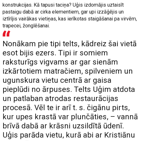
konstrukcijas. Kā tapusi taciņa? Uģis izdomājis uztaisīt
pastaigu dabā ar cirka elementiem, gar upi izzāģējis un
iztīrījis vairākas vietiņas, kas ierīkotas staigāšanai pa virvēm,
trapecei, žonglēšanai.
Nonākam pie tipi telts, kādreiz šai vietā
esot bijis ezers. Tipi ir somiem
raksturīgs vigvams ar gar sienām
izkārtotiem matračiem, spilveniem un
ugunskura vietu centrā ar gaisa
pieplūdi no ārpuses. Telts Uģim atdota
un patlaban atrodas restaurācijas
procesā. Vēl te ir arī t. s. čigānu pirts,
kur upes krastā var plunčāties, – vannā
brīvā dabā ar krāsni uzsildītā ūdenī.
Uģis parāda vietu, kurā abi ar Kristiānu