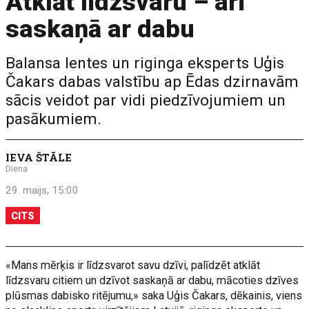
Atklāt līdzsvaru – arī
saskaņā ar dabu
Balansa lentes un riginga eksperts Uģis
Čakars dabas valstību ap Ēdas dzirnavām
sācis veidot par vidi piedzīvojumiem un
pasākumiem.
IEVA ŠTĀLE
Diena
29. maijs, 15:00
CITS
«Mans mērķis ir līdzsvarot savu dzīvi, palīdzēt atklāt
līdzsvaru citiem un dzīvot saskaņā ar dabu, mācoties dzīves
plūsmas dabisko ritējumu,» saka Uģis Čakars, dēkainis, viens