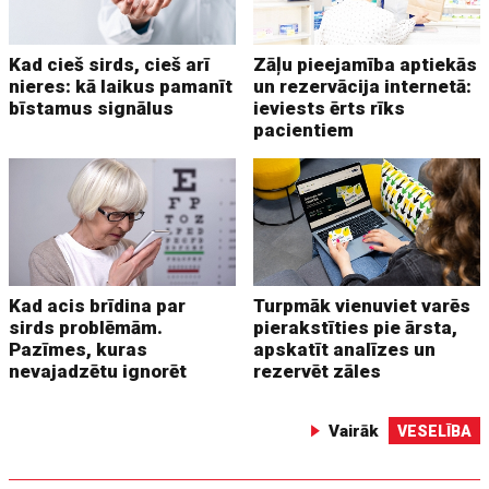
Kad cieš sirds, cieš arī
Zāļu pieejamība aptiekās
nieres: kā laikus pamanīt
un rezervācija internetā:
bīstamus signālus
ieviests ērts rīks
pacientiem
Kad acis brīdina par
Turpmāk vienuviet varēs
sirds problēmām.
pierakstīties pie ārsta,
Pazīmes, kuras
apskatīt analīzes un
nevajadzētu ignorēt
rezervēt zāles
Vairāk
VESELĪBA