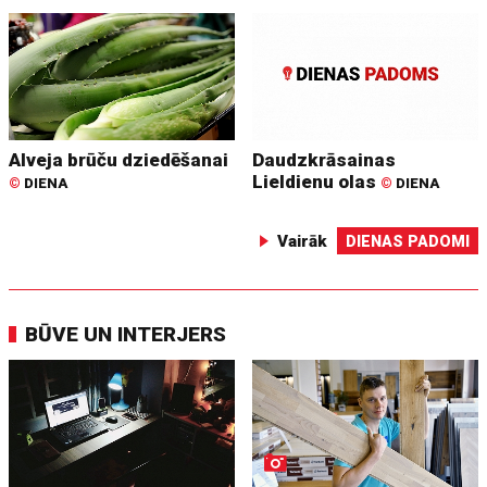
Alveja brūču dziedēšanai
Daudzkrāsainas
Lieldienu olas
©
DIENA
©
DIENA
Vairāk
DIENAS PADOMI
BŪVE UN INTERJERS