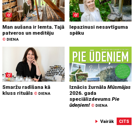
Man aušana ir lemta. Tajā
Iepazinusi nesavtīguma
patveros un meditēju
spēku
©
DIENA
Smaržu radīšana kā
Iznācis žurnāla
Mūsmājas
kluss rituāls
2026. gada
©
DIENA
speciālizdevums
Pie
ūdeņiem!
©
DIENA
Vairāk
CITS