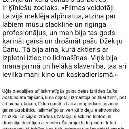
ir Ķīniešu zodiaks. «Filmas veidotāji
Latvijā meklēja alpīnistus, atzina par
labiem mūsu slackline un riginga
profesionāļus, un man bija tas gods
karināt gaisā un drošināt pašu Džekiju
Čanu. Tā bija aina, kurā aktieris ar
izpletni izlec no lidmašīnas. Viņš bija
mana pirmā un lielākā slavenība, tas arī
ievilka mani kino un kaskadierismā.»
Uģis piedalījies arī laikmetīgās gaisa dejas izrādes
Laika
nospiedumi
tapšanā, kurā dejotāji izmantoja ne tikai zemi, bet
arī sienas, kokus, tīklus gaisā. «Laika nospiedumi apvieno
gaisa akrobātiku, laikmetīgo un vertikālo deju, elektronisko
mūziku. Es šajās izrādēs uzstādīju slackline lentes un
drošināju dejotājus ar virvēm. Šo projektu turpinām. Ir ļoti