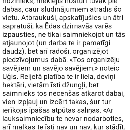
rīdzinieks, meklējis nostūri tuvāk pie
dabas, caur sludinājumiem atradis šo
vietu. Atbraukuši, apskatījušies un ātri
sapratuši, ka Ēdas dzirnavās varēs
izpausties, ne tikai saimniekojot un tās
atjaunojot (un darba te ir pamatīgi
daudz), bet arī radoši, organizējot
piedzīvojumus dabā. «Tos organizēju
savējiem un savējo savējiem,» noteic
Uģis. Reljefā platība te ir liela, deviņi
hektāri, vietām īsti džungļi, bet
saimnieks tos necenšas atkarot dabai,
vien izpļauj un izcērt takas, šur tur
ierīkojis īpašas atpūtas saliņas. «Ar
lauksaimniecību te nevar nodarboties,
arī malkas te īsti nav un nav, kur stādīt.