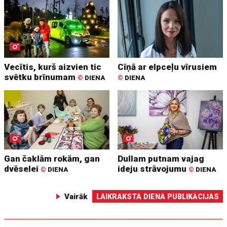
Vecītis, kurš aizvien tic
Cīņā ar elpceļu vīrusiem
svētku brīnumam
©
DIENA
©
DIENA
Gan čaklām rokām, gan
Dullam putnam vajag
dvēselei
ideju strāvojumu
©
DIENA
©
DIENA
Vairāk
LAIKRAKSTA DIENA PUBLIKĀCIJAS