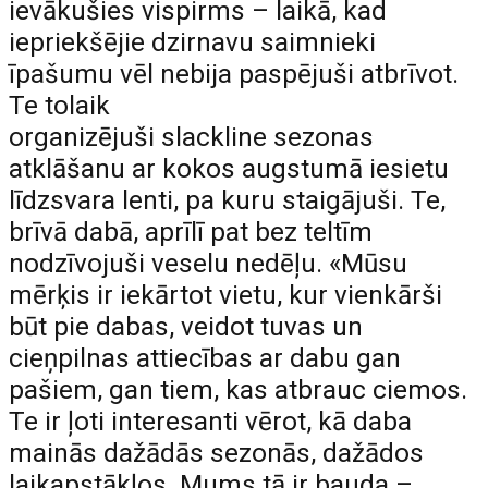
ievākušies vispirms – laikā, kad
iepriekšējie dzirnavu saimnieki
īpašumu vēl nebija paspējuši atbrīvot.
Te tolaik
organizējuši slackline sezonas
atklāšanu ar kokos augstumā iesietu
līdzsvara lenti, pa kuru staigājuši. Te,
brīvā dabā, aprīlī pat bez teltīm
nodzīvojuši veselu nedēļu. «Mūsu
mērķis ir iekārtot vietu, kur vienkārši
būt pie dabas, veidot tuvas un
cieņpilnas attiecības ar dabu gan
pašiem, gan tiem, kas atbrauc ciemos.
Te ir ļoti interesanti vērot, kā daba
mainās dažādās sezonās, dažādos
laikapstākļos. Mums tā ir bauda –