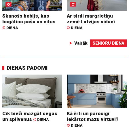
Skanošs hobijs, kas
Ar sirdi margrietiņu
bagātina pašu un citus
zemē Latvijas viducī
©
DIENA
©
DIENA
Vairāk
SENIORU DIENA
DIENAS PADOMI
Cik bieži mazgāt segas
Kā ērti un parocīgi
un spilvenus
iekārtot mazu virtuvi?
©
DIENA
©
DIENA