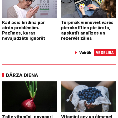
Kad acis brīdina par
Turpmāk vienuviet varēs
sirds problēmām.
pierakstīties pie ārsta,
Pazīmes, kuras
apskatīt analīzes un
nevajadzētu ignorēt
rezervēt zāles
Vairāk
VESELĪBA
DĀRZA DIENA
Zaļie vitamīni, pavasari
Vitamīni sev un ģimenei