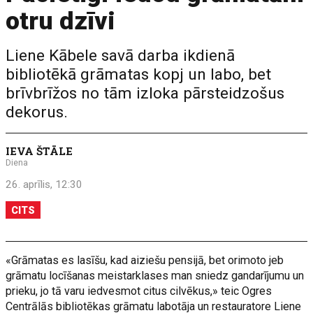
otru dzīvi
Liene Kābele savā darba ikdienā
bibliotēkā grāmatas kopj un labo, bet
brīvbrīžos no tām izloka pārsteidzošus
dekorus.
IEVA ŠTĀLE
Diena
26. aprīlis, 12:30
CITS
«Grāmatas es lasīšu, kad aiziešu pensijā, bet orimoto jeb
grāmatu locīšanas meistarklases man sniedz gandarījumu un
prieku, jo tā varu iedvesmot citus cilvēkus,» teic Ogres
Centrālās bibliotēkas grāmatu labotāja un restauratore Liene