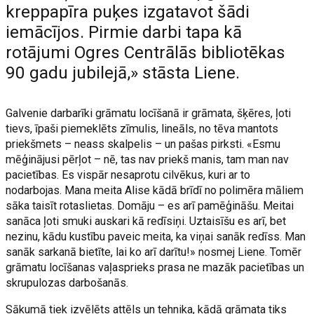
kreppapīra puķes izgatavot šādi
iemācījos. Pirmie darbi tapa kā
rotājumi Ogres Centrālās bibliotēkas
90 gadu jubilejā,» stāsta Liene.
Galvenie darbarīki grāmatu locīšanā ir grāmata, šķēres, ļoti
tievs, īpaši piemeklēts zīmulis, lineāls, no tēva mantots
priekšmets – neass skalpelis – un pašas pirksti. «Esmu
mēģinājusi pērļot – nē, tas nav priekš manis, tam man nav
pacietības. Es vispār nesaprotu cilvēkus, kuri ar to
nodarbojas. Mana meita Alise kādā brīdī no polimēra māliem
sāka taisīt rotaslietas. Domāju – es arī pamēģināšu. Meitai
sanāca ļoti smuki auskari kā redīsiņi. Uztaisīšu es arī, bet
nezinu, kādu kustību paveic meita, ka viņai sanāk redīss. Man
sanāk sarkanā bietīte, lai ko arī darītu!» nosmej Liene. Tomēr
grāmatu locīšanas vaļasprieks prasa ne mazāk pacietības un
skrupulozas darbošanās.
Sākumā tiek izvēlēts attēls un tehnika, kādā grāmata tiks