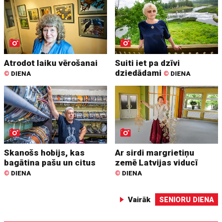
Atrodot laiku vērošanai
Suiti iet pa dzīvi
dziedādami
©
DIENA
©
DIENA
Skanošs hobijs, kas
Ar sirdi margrietiņu
bagātina pašu un citus
zemē Latvijas viducī
©
DIENA
©
DIENA
Vairāk
SENIORU DIENA