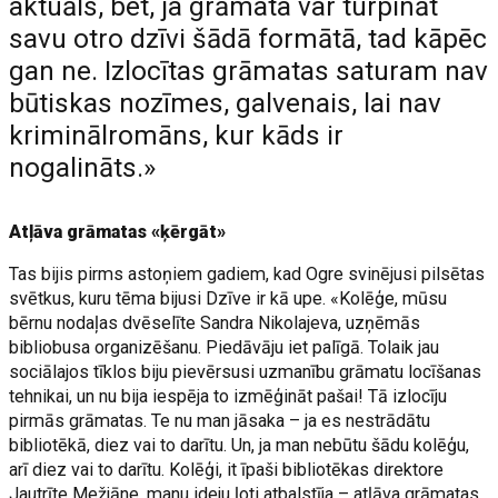
aktuāls, bet, ja grāmata var turpināt
savu otro dzīvi šādā formātā, tad kāpēc
gan ne. Izlocītas grāmatas saturam nav
būtiskas nozīmes, galvenais, lai nav
kriminālromāns, kur kāds ir
nogalināts.»
Atļāva grāmatas «ķērgāt»
Tas bijis pirms astoņiem gadiem, kad Ogre svinējusi pilsētas
svētkus, kuru tēma bijusi Dzīve ir kā upe. «Kolēģe, mūsu
bērnu nodaļas dvēselīte Sandra Nikolajeva, uzņēmās
bibliobusa organizēšanu. Piedāvāju iet palīgā. Tolaik jau
sociālajos tīklos biju pievērsusi uzmanību grāmatu locīšanas
tehnikai, un nu bija iespēja to izmēģināt pašai! Tā izlocīju
pirmās grāmatas. Te nu man jāsaka – ja es nestrādātu
bibliotēkā, diez vai to darītu. Un, ja man nebūtu šādu kolēģu,
arī diez vai to darītu. Kolēģi, it īpaši bibliotēkas direktore
Jautrīte Mežjāne, manu ideju ļoti atbalstīja – atļāva grāmatas