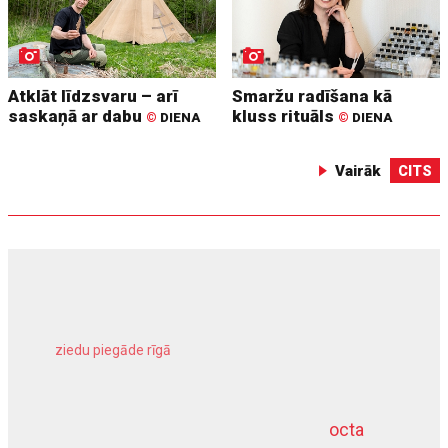
Atklāt līdzsvaru – arī
Smaržu radīšana kā
saskaņā ar dabu
kluss rituāls
©
DIENA
©
DIENA
Vairāk
CITS
ziedu piegāde rīgā
meliorācijas darbi
octa
dziļurbums