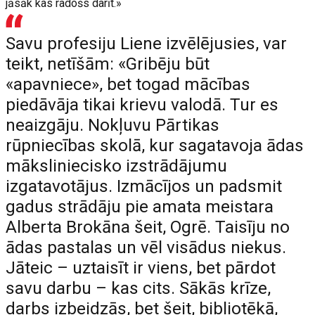
jāsāk kas radošs darīt.»
Savu profesiju Liene izvēlējusies, var
teikt, netīšām: «Gribēju būt
«apavniece», bet togad mācības
piedāvāja tikai krievu valodā. Tur es
neaizgāju. Nokļuvu Pārtikas
rūpniecības skolā, kur sagatavoja ādas
māksliniecisko izstrādājumu
izgatavotājus. Izmācījos un padsmit
gadus strādāju pie amata meistara
Alberta Brokāna šeit, Ogrē. Taisīju no
ādas pastalas un vēl visādus niekus.
Jāteic – uztaisīt ir viens, bet pārdot
savu darbu – kas cits. Sākās krīze,
darbs izbeidzās, bet šeit, bibliotēkā,