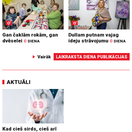
Gan čaklām rokām, gan
Dullam putnam vajag
dvēselei
ideju strāvojumu
©
DIENA
©
DIENA
Vairāk
LAIKRAKSTA DIENA PUBLIKĀCIJAS
AKTUĀLI
Kad cieš sirds, cieš arī