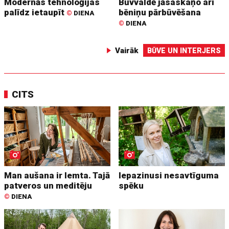
Modernās tehnoloģijas
Būvvaldē jāsaskaņo arī
palīdz ietaupīt
bēniņu pārbūvēšana
©
DIENA
©
DIENA
Vairāk
BŪVE UN INTERJERS
CITS
Man aušana ir lemta. Tajā
Iepazinusi nesavtīguma
patveros un meditēju
spēku
©
DIENA