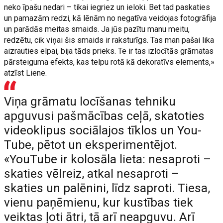
neko īpašu nedari – tikai iegriez un ieloki. Bet tad paskaties
un pamazām redzi, kā lēnām no negatīva veidojas fotogrāfija
un parādās meitas smaids. Ja jūs pazītu manu meitu,
redzētu, cik viņai šis smaids ir raksturīgs. Tas man pašai lika
aizrauties elpai, bija tāds prieks. Te ir tas izlocītās grāmatas
pārsteiguma efekts, kas telpu rotā kā dekoratīvs elements,»
atzīst Liene.
Viņa grāmatu locīšanas tehniku
apguvusi pašmācības ceļā, skatoties
videoklipus sociālajos tīklos un You-
Tube, pētot un eksperimentējot.
«YouTube ir kolosāla lieta: nesaproti –
skaties vēlreiz, atkal nesaproti –
skaties un palēnini, līdz saproti. Tiesa,
vienu paņēmienu, kur kustības tiek
veiktas ļoti ātri, tā arī neapguvu. Arī