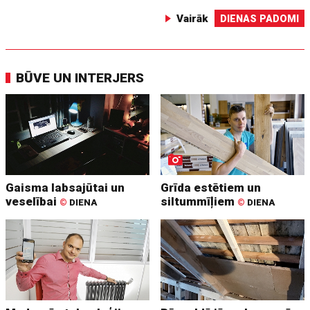
Vairāk
DIENAS PADOMI
BŪVE UN INTERJERS
Gaisma labsajūtai un
Grīda estētiem un
veselībai
siltummīļiem
©
DIENA
©
DIENA