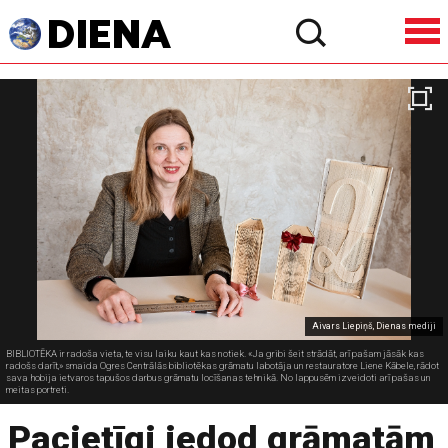
Aivars Liepiņš, Dienas mediji
BIBLIOTĒKA ir radoša vieta, te visu laiku kaut kas notiek. «Ja gribi šeit strādāt, arī pašam jāsāk kas
radošs darīt,» smaida Ogres Centrālās bibliotēkas grāmatu labotāja un restauratore Liene Kābele, rādot
sava hobija ietvaros tapušos darbus grāmatu locīšanas tehnikā. No lappusēm izveidoti arī pašas un
meitas portreti.
Pacietīgi iedod grāmatām