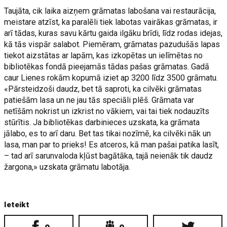
Taujāta, cik laika aizņem grāmatas labošana vai restaurācija,
meistare atzīst, ka paralēli tiek labotas vairākas grāmatas, ir
arī tādas, kuras savu kārtu gaida ilgāku brīdi, līdz rodas idejas,
kā tās vispār salabot. Piemēram, grāmatas pazudušās lapas
tiekot aizstātas ar lapām, kas izkopētas un ielīmētas no
bibliotēkas fondā pieejamās tādas pašas grāmatas. Gadā
caur Lienes rokām kopumā iziet ap 3200 līdz 3500 grāmatu.
«Pārsteidzoši daudz, bet tā saproti, ka cilvēki grāmatas
patiešām lasa un ne jau tās speciāli plēš. Grāmata var
netīšām nokrist un izkrist no vākiem, vai tai tiek nodauzīts
stūrītis. Ja bibliotēkas darbinieces uzskata, ka grāmata
jālabo, es to arī daru. Bet tas tikai nozīmē, ka cilvēki nāk un
lasa, man par to prieks! Es atceros, kā man pašai patika lasīt,
– tad arī sarunvaloda kļūst bagātāka, tajā neienāk tik daudz
žargona,» uzskata grāmatu labotāja.
Ieteikt