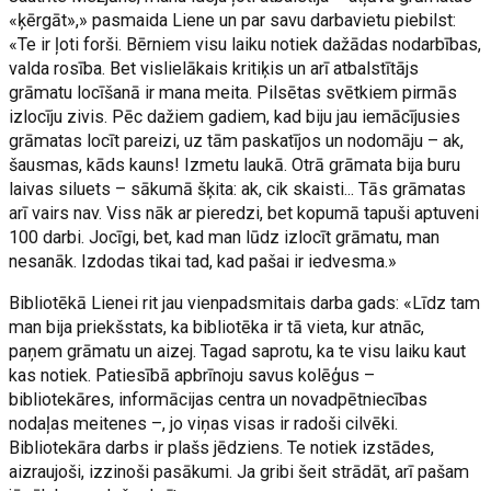
«ķērgāt»,» pasmaida Liene un par savu darbavietu piebilst:
«Te ir ļoti forši. Bērniem visu laiku notiek dažādas nodarbības,
valda rosība. Bet vislielākais kritiķis un arī atbalstītājs
grāmatu locīšanā ir mana meita. Pilsētas svētkiem pirmās
izlocīju zivis. Pēc dažiem gadiem, kad biju jau iemācījusies
grāmatas locīt pareizi, uz tām paskatījos un nodomāju – ak,
šausmas, kāds kauns! Izmetu laukā. Otrā grāmata bija buru
laivas siluets – sākumā šķita: ak, cik skaisti... Tās grāmatas
arī vairs nav. Viss nāk ar pieredzi, bet kopumā tapuši aptuveni
100 darbi. Jocīgi, bet, kad man lūdz izlocīt grāmatu, man
nesanāk. Izdodas tikai tad, kad pašai ir iedvesma.»
Bibliotēkā Lienei rit jau vienpadsmitais darba gads: «Līdz tam
man bija priekšstats, ka bibliotēka ir tā vieta, kur atnāc,
paņem grāmatu un aizej. Tagad saprotu, ka te visu laiku kaut
kas notiek. Patiesībā apbrīnoju savus kolēģus –
bibliotekāres, informācijas centra un novadpētniecības
nodaļas meitenes –, jo viņas visas ir radoši cilvēki.
Bibliotekāra darbs ir plašs jēdziens. Te notiek izstādes,
aizraujoši, izzinoši pasākumi. Ja gribi šeit strādāt, arī pašam