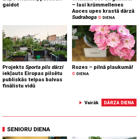
gaidot
– lasi krūmmellenes
Auces upes krastā dārzā
Sudraboga
©
DIENA
Projekts
Sporta pils dārzi
Rozes – pilnā plaukumā!
iekļauts Eiropas pilsētu
©
DIENA
publiskās telpas balvas
finālistu vidū
Vairāk
DĀRZA DIENA
SENIORU DIENA