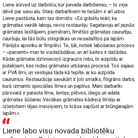
Liene aizved uz darbnīcu, kur pavada darbdienas, – to viņa
dēvē par savu alu. Starp darbarīkiem te tiešām ir arī urbis.
Liene pastāsta, kam tas domāts: «Es gribētu teikt, ka
grāmatas vairāk laboju, nevis restaurēju. Sagatavoju arī jaunās
grāmatas lasītājiem, piemēram, līmētās grāmatas caururbju,
cauršuju, lai tās būtu stingrākas un nesadalītos pa lapām.
Pārējās apvelku ar līmplēvi. Te, lūk, notiek labošanas process
– «pacienti» man te visdažādākie, un arī kaites ir dažādas.
Kādai grāmatai dzīvnieciņš izgrauzis robu, to aizpildu ar
putekļiem, kas rodas grāmatas urbšanas procesā. Tos sajauc
ar PVA līmi, un veidojas tāda kā tepīte, ar ko aizpilda
caurumus. Restaurācija savukārt ir ļoti smalks, filigrāns darbs,
kurā izmanto speciālas līmes un papīrus. Mani darbarīki
pārsvarā ir parasta līme, lentas, plēves, diegs un adata
grāmatas šūšanai. Vecākas grāmatas kādreiz līmēju ar
izlietotiem tējas maisiņiem, to krāsa saplūst ar brūnganajām
lapām.»
Liene labo visu novada bibliotēku