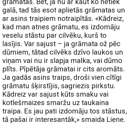
grāmatas. Bet, ja nu ar kaut ko netiek
galā, tad tās esot aplietās grāmatas un
ar asins traipiem notraipītās. «Kādreiz,
kad man atnes grāmatu, es izdomāju
veselu stāstu par cilvēku, kurš to
lasījis. Var sajust – ja grāmata ož pēc
dūmiem, tātad cilvēks dzīvo laukos un
viņam vai nu ir slapja malka, vai dūmo
plīts. Pīpētāja grāmatai ir cits aromāts.
Ja gadās asins traips, droši vien cītīgi
grāmatu šķirstījis, sagriezis pirkstu.
Kādreiz var sajust kūts smaku vai
kotlešmaizes smaržu uz taukaina
traipa. Es jau pati izdomāju tos stāstus,
tā pašai ir interesantāk,» smaida Liene.