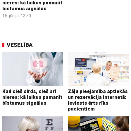
nieres: kā laikus pamanīt
bīstamus signālus
15. jūnijs, 13:30
VESELĪBA
Kad cieš sirds, cieš arī
Zāļu pieejamība aptiekās
nieres: kā laikus pamanīt
un rezervācija internetā:
bīstamus signālus
ieviests ērts rīks
pacientiem