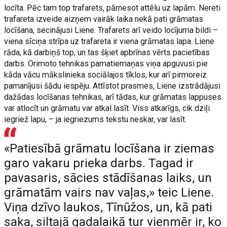
locīta. Pēc tam top trafarets, pārnesot attēlu uz lapām. Nereti
trafareta izveide aizņem vairāk laika nekā pati grāmatas
locīšana, secinājusi Liene. Trafarets arī veido locījuma bildi –
viena sīciņa strīpa uz trafareta ir viena grāmatas lapa. Liene
rāda, kā darbiņš top, un tas šķiet apbrīnas vērts pacietības
darbs. Orimoto tehnikas pamatiemaņas viņa apguvusi pie
kāda vācu mākslinieka sociālajos tīklos, kur arī pirmoreiz
pamanījusi šādu iespēju. Attīstot prasmes, Liene izstrādājusi
dažādas locīšanas tehnikas, arī tādas, kur grāmatas lappuses
var atlocīt un grāmatu var atkal lasīt. Viss atkarīgs, cik dziļi
iegriež lapu, – ja iegriezums tekstu neskar, var lasīt.
«Patiesībā grāmatu locīšana ir ziemas
garo vakaru prieka darbs. Tagad ir
pavasaris, sācies stādīšanas laiks, un
grāmatām vairs nav vaļas,» teic Liene.
Viņa dzīvo laukos, Tīnūžos, un, kā pati
saka, siltajā gadalaikā tur vienmēr ir, ko