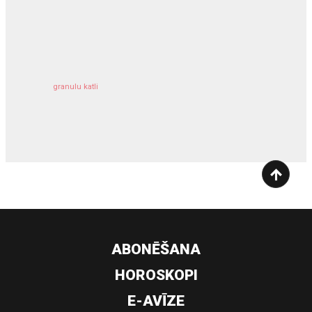
kravu apdrošināšana
granulu katli
siltumsūknis
ABONĒŠANA
HOROSKOPI
E-AVĪZE