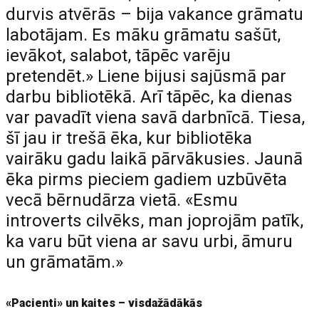
durvis atvērās – bija vakance grāmatu
labotājam. Es māku grāmatu sašūt,
ievākot, salabot, tāpēc varēju
pretendēt.» Liene bijusi sajūsmā par
darbu bibliotēkā. Arī tāpēc, ka dienas
var pavadīt viena savā darbnīcā. Tiesa,
šī jau ir trešā ēka, kur bibliotēka
vairāku gadu laikā pārvākusies. Jaunā
ēka pirms pieciem gadiem uzbūvēta
vecā bērnudārza vietā. «Esmu
introverts cilvēks, man joprojām patīk,
ka varu būt viena ar savu urbi, āmuru
un grāmatām.»
«Pacienti» un kaites – visdažādākās