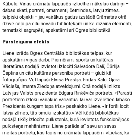
Kābele. Viņas grāmatu lappusēs izlocītie mākslas darbiņi –
dabas skati, portreti, ornamenti, četrrindes, latvju zīmes,
telpiski objekti – jau vairākus gadus izstādē Grāmatas otrā
dzīve ceļo pa citu novadu bibliotēkām un kā dizaina elementi,
tematiski sagrupēti, apskatāmi arī Ogres bibliotēkā.
Pārsteiguma efekts
Liene izrāda Ogres Centrālās bibliotēkas telpas, kur
apskatāmi viņas darbi. Piemēram, sporta un kultūras
literatūras nodaļā izvietoti izlocīti Salvadora Dalī, Čārlija
Čaplina un citu kultūras personību portreti – gluži kā
fotogrāfijas. Vēl tapuši Elvisa Preslija, Frīdas Kalo, Ojāra
Vācieša, Imanta Ziedoņa atveidojumi. Citā nodaļā izlikts
Latvijas Valsts prezidenta Edgara Rinkēviča portrets. «Parasti
portretiem izloku vairākus variantus, lai var izvēlēties labāko.
Prezidenta kungam tapa trīs,» paskaidro Liene. «Ir forši locīt
latvju zīmes, tās smuki izskatās.» Vēl kādā bibliotēkas
nodaļā tikšķ izlocīts pulkstenis, kurā ievietots funkcionējošs
pulksteņa mehānisms. Liene parāda arī savu un savas
meitas portretu, kas tapis no grāmatu lappusēm. «Liekas, ka