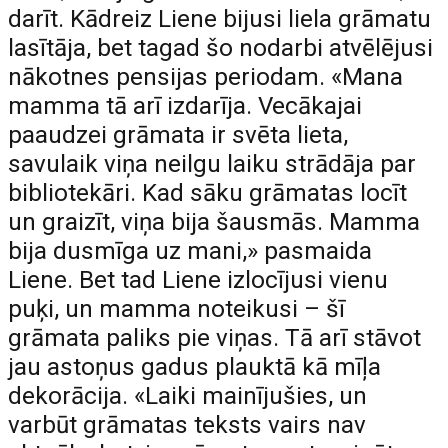
darīt. Kādreiz Liene bijusi liela grāmatu
lasītāja, bet tagad šo nodarbi atvēlējusi
nākotnes pensijas periodam. «Mana
mamma tā arī izdarīja. Vecākajai
paaudzei grāmata ir svēta lieta,
savulaik viņa neilgu laiku strādāja par
bibliotekāri. Kad sāku grāmatas locīt
un graizīt, viņa bija šausmās. Mamma
bija dusmīga uz mani,» pasmaida
Liene. Bet tad Liene izlocījusi vienu
puķi, un mamma noteikusi – šī
grāmata paliks pie viņas. Tā arī stāvot
jau astoņus gadus plauktā kā mīļa
dekorācija. «Laiki mainījušies, un
varbūt grāmatas teksts vairs nav