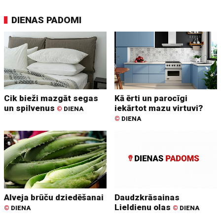
DIENAS PADOMI
Cik bieži mazgāt segas
Kā ērti un parocīgi
un spilvenus
iekārtot mazu virtuvi?
©
DIENA
©
DIENA
Alveja brūču dziedēšanai
Daudzkrāsainas
Lieldienu olas
©
DIENA
©
DIENA