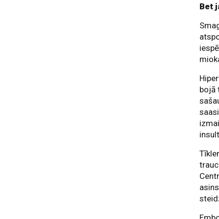
Bet j
Smaga
atspo
iespē
mioka
Hiper
bojā 
sašau
saasi
izmai
insul
Tīkle
trauc
Centr
asins
steid
Embol