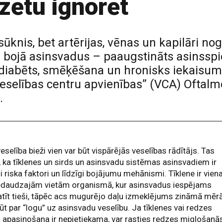
zētu ignorēt
 sūknis, bet artērijas, vēnas un kapilāri 
as bojā asinsvadus – paaugstināts asinssp
a diabēts, smēķēšana un hronisks iekais
Veselības centru apvienības” (VCA) Oftalmo
.
eselība bieži vien var būt vispārējās veselības rādītājs. Tas
, ka tīklenes un sirds un asinsvadu sistēmas asinsvadiem ir
i riska faktori un līdzīgi bojājumu mehānismi. Tīklene ir vien
edaudzajām vietām organismā, kur asinsvadus iespējams
tīt tieši, tāpēc acs mugurējo daļu izmeklējums zināmā mēr
ļūt par “logu” uz asinsvadu veselību. Ja tīklenes vai redzes
 apasiņošana ir nepietiekama, var rasties redzes miglošanās