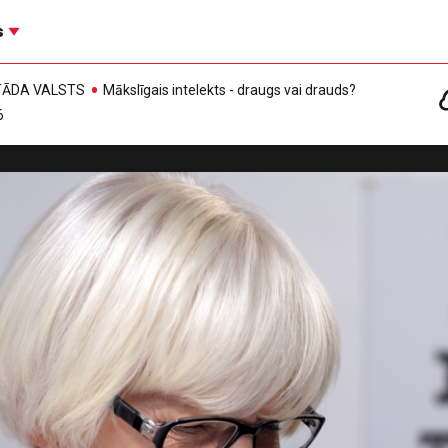
s
, TĀDA VALSTS
Mākslīgais intelekts - draugs vai drauds?
6