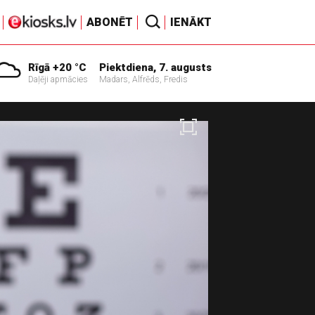
ABONĒT
IENĀKT
Rīgā +20 °C
Piektdiena, 7. augusts
Daļēji apmācies
Madars, Alfrēds, Fredis