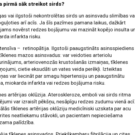
a pirmā sāk streikot sirds?
s vai ilgstoši nekontrolētas sirds un asinsvadu slimības va
guļoties arī acīs. Ja šīs pazīmes pamana laikus, dažkārt
jams novērst redzes bojājumu vai mazināt kopējo insulta u
rda infarkta risku.
tensīva – retinopātija. Ilgstoši paaugstināts asinsspiediens
tīklenes mazos asinsvadus: var veidoties arteriolu
rinājums, arteriovenozās krustošanās izmaiņas, tīklenes
ņojumi, cietie eksudāti un vates veida perēkļi. Izteiktas
ņas var liecināt par smagu hipertensiju un paaugstinātu
ta, miokarda infarkta vai redzes bojājuma risku.
nes artērijas oklūzija. Ateroskleroze, emboli vai sirds ritma
ējumi var izraisīt pēkšņu, nesāpīgu redzes zudumu vienā acī
ālās tīklenes artērijas oklūziju medicīniski uzskata par acu
rites neatliekamu stāvokli, un pacientam nepieciešama
zama palīdzība.
ija tīklenes asinsvados. Priekškambaru fibrilācija un citas