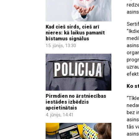
redze
asins
Serti
Kad cieš sirds, cieš arī
“Ikdi
nieres: kā laikus pamanīt
medik
bīstamus signālus
asins
15. jūnijs, 13:30
organ
progr
uzrau
efekti
Ko s
Pirmdien no ārstniecības
“Tīkl
iestādes izbēdzis
nedau
apcietinātais
bez i
4. jūnijs, 14:41
asins
tās v
asins