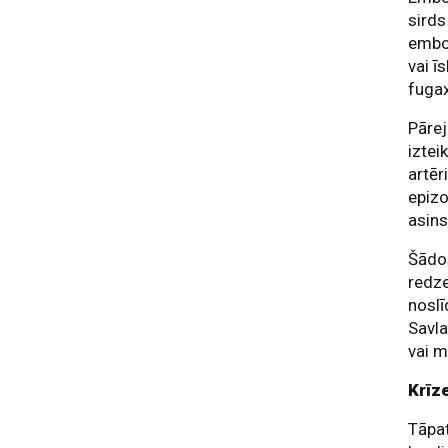
sirds
embol
vai 
fugax
Pāre
iztei
artēr
epizo
asin
Šādos
redze
noslī
Savla
vai m
Krīze
Tāpat