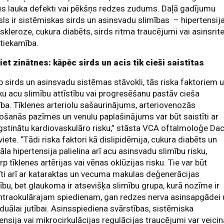
s lauka defekti vai pēkšņs redzes zudums. Daļā gadījumu
ls ir sistēmiskas sirds un asinsvadu slimības – hipertensija
skleroze, cukura diabēts, sirds ritma traucējumi vai asinsrit
tiekamība.
et zinātnes: kāpēc sirds un acis tik cieši saistītas
p sirds un asinsvadu sistēmas stāvokli, tās riska faktoriem 
ku acu slimību attīstību vai progresēšanu pastāv cieša
ība. Tīklenes arteriolu sašaurinājums, arteriovenozās
ošanās pazīmes un venulu paplašinājums var būt saistīti ar
stinātu kardiovaskulāro risku,” stāsta VCA oftalmoloģe Da
viete. “Tādi riska faktori kā dislipidēmija, cukura diabēts un
iāla hipertensija palielina arī acu asinsvadu slimību risku,
rp tīklenes artērijas vai vēnas oklūzijas risku. Tie var būt
īti arī ar kataraktas un vecuma makulas deģenerācijas
tību, bet glaukoma ir atsevišķa slimību grupa, kurā nozīme ir
ntraokulārajam spiedienam, gan redzes nerva asinsapgādei 
iduālai jutībai. Asinsspiediena svārstības, sistēmiska
ensija vai mikrocirkulācijas regulācijas traucējumi var veicin