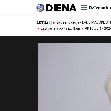
Dzīvesstil
Ēku renovācija - KĀDS MĀJOKLIS
AKTUĀLI
Latvijas eksporta izcilības
PK futbolā - 202