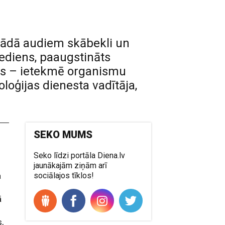
nogādā audiem skābekli un
iediens, paaugstināts
ums – ietekmē organismu
loģijas dienesta vadītāja,
SEKO MUMS
Seko līdzi portāla Diena.lv
jaunākajām ziņām arī
a
sociālajos tīklos!
ā
,