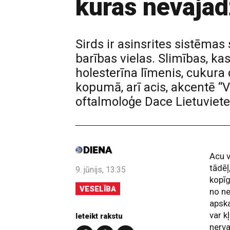
kuras nevajad
Sirds ir asinsrites sistēmas
barības vielas. Slimības, k
holesterīna līmenis, cukur
kopumā, arī acis, akcentē “
oftalmoloģe Dace Lietuviete
Acu v
tādēļ
9. jūnijs, 13:35
kopīg
VESELĪBA
no n
apska
var k
Ieteikt rakstu
nerva