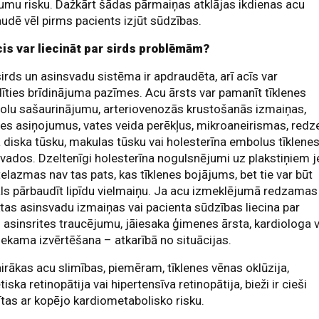
umu risku. Dažkārt šādas pārmaiņas atklājas ikdienas acu
udē vēl pirms pacients izjūt sūdzības.
cis var liecināt par sirds problēmām?
irds un asinsvadu sistēma ir apdraudēta, arī acīs var
īties brīdinājuma pazīmes. Acu ārsts var pamanīt tīklenes
iolu sašaurinājumu, arteriovenozās krustošanās izmaiņas,
nes asiņojumus, vates veida perēkļus, mikroaneirismas, redz
 diska tūsku, makulas tūsku vai holesterīna embolus tīklene
vados. Dzeltenīgi holesterīna nogulsnējumi uz plakstiņiem j
elazmas nav tas pats, kas tīklenes bojājums, bet tie var būt
ls pārbaudīt lipīdu vielmaiņu. Ja acu izmeklējumā redzamas
ktas asinsvadu izmaiņas vai pacienta sūdzības liecina par
 asinsrites traucējumu, jāiesaka ģimenes ārsta, kardiologa v
iekama izvērtēšana – atkarībā no situācijas.
airākas acu slimības, piemēram, tīklenes vēnas oklūzija,
tiska retinopātija vai hipertensīva retinopātija, bieži ir cieši
ītas ar kopējo kardiometabolisko risku.