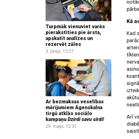
notik
pārba
Kā a
Turpmāk vienuviet varēs
pierakstīties pie ārsta,
Kad s
apskatīt analīzes un
parād
rezervēt zāles
arter
3. jūnijs, 15:27
tīkle
nerva
asins
ksant
signā
iztei
akūtu
Ar bezmaksas veselības
neatl
mērījumiem Āgenskalna
tirgū atklās sociālo
Arī v
kampaņu
Dzirdi savu sirdi!
diabē
29. maijs, 12:31
saist