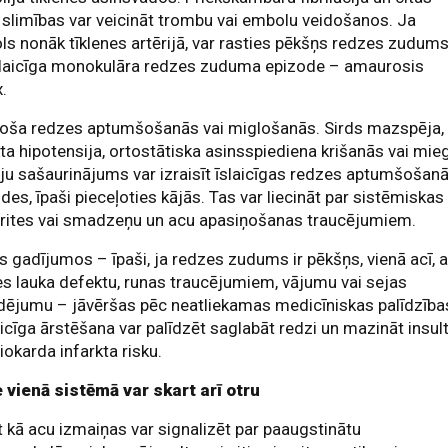
 slimības var veicināt trombu vai embolu veidošanos. Ja
s nonāk tīklenes artērijā, var rasties pēkšņs redzes zudum
īslaicīga monokulāra redzes zuduma epizode – amaurosis
.
joša redzes aptumšošanās vai miglošanās. Sirds mazspēja,
kta hipotensija, ortostātiska asinsspiediena krišanās vai mie
iju sašaurinājums var izraisīt īslaicīgas redzes aptumšošan
des, īpaši pieceļoties kājās. Tas var liecināt par sistēmiskas
srites vai smadzeņu un acu apasiņošanas traucējumiem.
 gadījumos – īpaši, ja redzes zudums ir pēkšņs, vienā acī, a
s lauka defektu, runas traucējumiem, vājumu vai sejas
dējumu – jāvēršas pēc neatliekamas medicīniskas palīdzība
icīga ārstēšana var palīdzēt saglabāt redzi un mazināt insul
iokarda infarkta risku.
 vienā sistēmā var skart arī otru
 kā acu izmaiņas var signalizēt par paaugstinātu