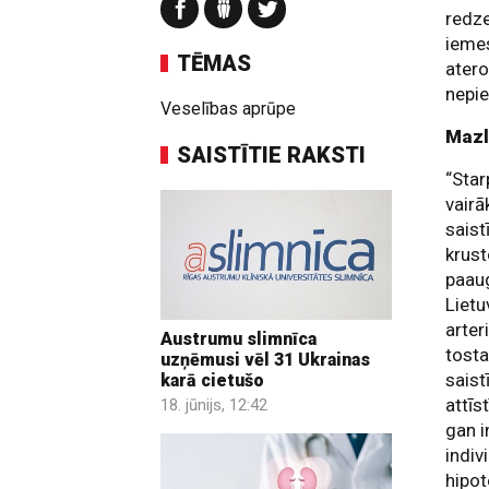
redze
iemes
TĒMAS
atero
nepie
Veselības aprūpe
Mazli
SAISTĪTIE RAKSTI
“Star
vairā
saist
krust
paaug
Lietu
arter
Austrumu slimnīca
tosta
uzņēmusi vēl 31 Ukrainas
saist
karā cietušo
attīs
18. jūnijs, 12:42
gan i
indiv
hipot