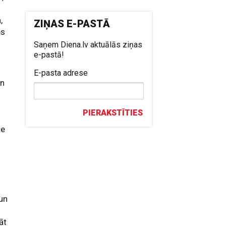
,
ZIŅAS E-PASTĀ
es
Saņem Diena.lv aktuālās ziņas
e-pastā!
E-pasta adrese
un
PIERAKSTĪTIES
ce
un
āt