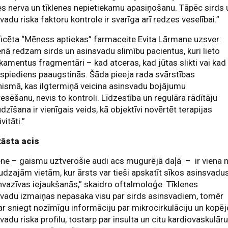
s nerva un tīklenes nepietiekamu apasiņošanu. Tāpēc sirds 
vadu riska faktoru kontrole ir svarīga arī redzes veselībai.”
ficēta “Mēness aptiekas” farmaceite Evita Lārmane uzsver:
enā redzam sirds un asinsvadu slimību pacientus, kuri lieto
amentus fragmentāri – kad atceras, kad jūtas slikti vai kad
spiediens paaugstinās. Šāda pieeja rada svārstības
ismā, kas ilgtermiņā veicina asinsvadu bojājumu
esēšanu, nevis to kontroli. Līdzestība un regulāra rādītāju
dzīšana ir vienīgais veids, kā objektīvi novērtēt terapijas
vitāti.”
tāsta acis
ene – gaismu uztverošie audi acs mugurējā daļā – ir viena 
dzajām vietām, kur ārsts var tieši apskatīt sīkos asinsvadu
nvazīvas iejaukšanās,” skaidro oftalmoloģe. Tīklenes
vadu izmaiņas nepasaka visu par sirds asinsvadiem, tomēr
ar sniegt nozīmīgu informāciju par mikrocirkulāciju un kopēj
vadu riska profilu, tostarp par insulta un citu kardiovaskulār