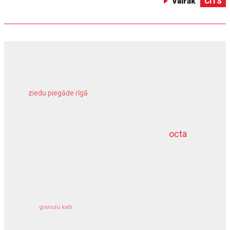
Vairāk
CITS
ziedu piegāde rīgā
meliorācijas darbi
octa
dziļurbums
kravu apdrošināšana
granulu katli
siltumsūknis