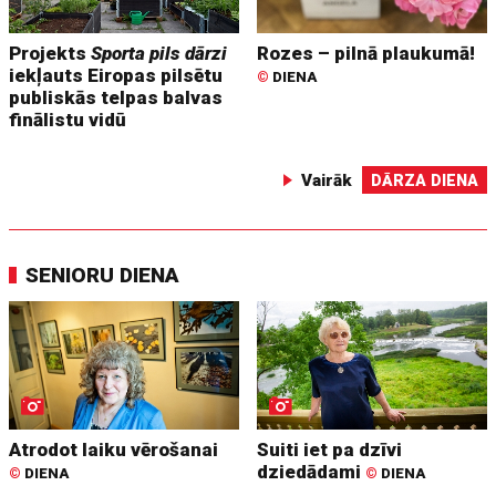
Projekts
Sporta pils dārzi
Rozes – pilnā plaukumā!
iekļauts Eiropas pilsētu
©
DIENA
publiskās telpas balvas
finālistu vidū
Vairāk
DĀRZA DIENA
SENIORU DIENA
Atrodot laiku vērošanai
Suiti iet pa dzīvi
dziedādami
©
DIENA
©
DIENA