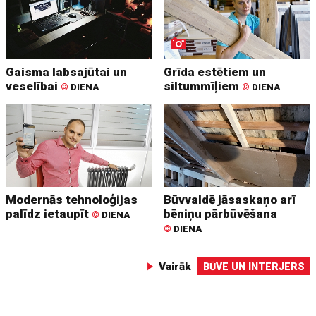
Gaisma labsajūtai un
Grīda estētiem un
veselībai
siltummīļiem
©
DIENA
©
DIENA
Modernās tehnoloģijas
Būvvaldē jāsaskaņo arī
palīdz ietaupīt
bēniņu pārbūvēšana
©
DIENA
©
DIENA
Vairāk
BŪVE UN INTERJERS