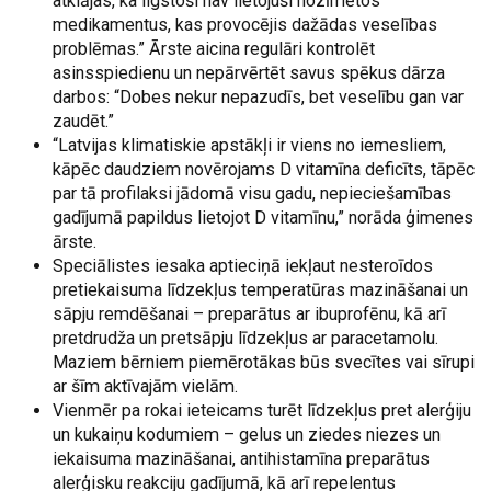
atklājas, ka ilgstoši nav lietojuši nozīmētos
medikamentus, kas provocējis dažādas veselības
problēmas.” Ārste aicina regulāri kontrolēt
asinsspiedienu un nepārvērtēt savus spēkus dārza
darbos: “Dobes nekur nepazudīs, bet veselību gan var
zaudēt.”
“Latvijas klimatiskie apstākļi ir viens no iemesliem,
kāpēc daudziem novērojams D vitamīna deficīts, tāpēc
par tā profilaksi jādomā visu gadu, nepieciešamības
gadījumā papildus lietojot D vitamīnu,” norāda ģimenes
ārste.
Speciālistes iesaka aptieciņā iekļaut nesteroīdos
pretiekaisuma līdzekļus temperatūras mazināšanai un
sāpju remdēšanai – preparātus ar ibuprofēnu, kā arī
pretdrudža un pretsāpju līdzekļus ar paracetamolu.
Maziem bērniem piemērotākas būs svecītes vai sīrupi
ar šīm aktīvajām vielām.
Vienmēr pa rokai ieteicams turēt līdzekļus pret alerģiju
un kukaiņu kodumiem – gelus un ziedes niezes un
iekaisuma mazināšanai, antihistamīna preparātus
alerģisku reakciju gadījumā, kā arī repelentus