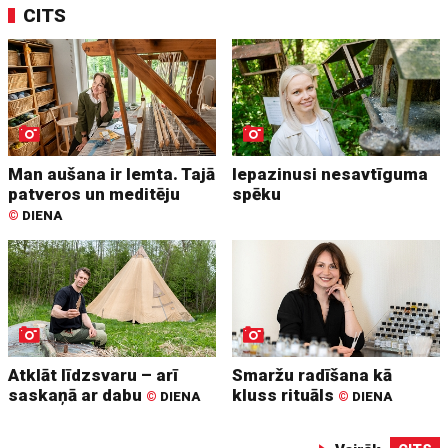
CITS
Man aušana ir lemta. Tajā
Iepazinusi nesavtīguma
patveros un meditēju
spēku
©
DIENA
Atklāt līdzsvaru – arī
Smaržu radīšana kā
saskaņā ar dabu
kluss rituāls
©
DIENA
©
DIENA