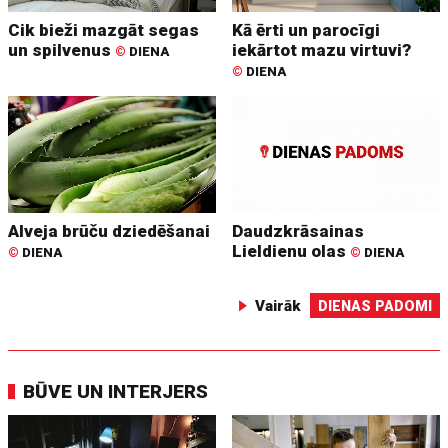
Cik bieži mazgāt segas
Kā ērti un parocīgi
un spilvenus
iekārtot mazu virtuvi?
©
DIENA
©
DIENA
Alveja brūču dziedēšanai
Daudzkrāsainas
Lieldienu olas
©
DIENA
©
DIENA
Vairāk
DIENAS PADOMI
BŪVE UN INTERJERS