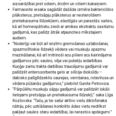
aizsardzībai pret odiem, ērcēm un citiem kukaiņiem.
Farmaceite iesaka sagādāt dažāda izmēra baktericīdos
plāksterus, pretsāpju plāksterus ar nesteroīdiem
pretiekaisuma līdzekļiem, elastīgās un parastās saites,
kā arī homeopātisku ziedi ar arnikas ekstraktu sasitumu
gadījumā, kas palīdz ātrāk atjaunoties mīkstajiem
audiem.
“Noderīgi var būt arī enzīmi gremošanas uzlabošanai,
spazmolītiskie līdzekļi vēdera vai muskuļu spazmu
mazināšanai, kā arī mitrinoši acu pilieni acu kairinājuma
gadījumos pēc saules, vēja vai putekļu iedarbības.
Kuņģa-zarnu trakta darbības traucējumu gadījumā var
palīdzēt enterosorbenta gels ar silīcija dioksīdu –
dabisks palīglīdzeklis caurejas, vemšanas, rotavīrusa un
vēdera pūšanās gadījumos,” piebilst Gunita Petrovica.
“Pārpūlētu muskuļu sāpju gadījumā var palīdzēt lokāli
lietojami pretsāpju un pretiekaisuma līdzekļi,” saka Līga
Kozlovska. “Taču, ja tie satur aktīvo vielu diklofenaka
nātriju, pēc uzklāšanas konkrēto ādas vietu nedrīkst
pakļaut saules staru iedarbībai, lai nerastos apdegumi.”