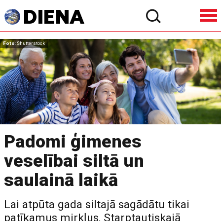
Foto
: Shutterstock
Padomi ģimenes
veselībai siltā un
saulainā laikā
Lai atpūta gada siltajā sagādātu tikai
patīkamus mirkļus, Starptautiskajā