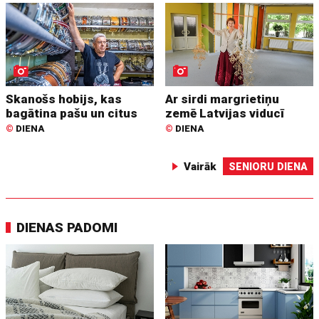
Skanošs hobijs, kas
Ar sirdi margrietiņu
bagātina pašu un citus
zemē Latvijas viducī
©
DIENA
©
DIENA
Vairāk
SENIORU DIENA
DIENAS PADOMI