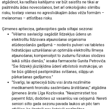
atgādinot, ka radītais kaitējums var būt saistīts ne tikai ar
paātrinātu ādas novecošanos, bet arī onkoloģisko slimību
risku, tostarp vienas no agresīvākajām ādas vēža formām –
melanomas – attīstības risku.
Ģimenes aptieciņa, gatavojoties gada siltajai sezonai
“Vēlams savlaicīgi sagādāt līdzekļus ūdens un
elektrolītu līdzsvara atjaunošanai organisma
atūdeņošanās gadījumā – noderēs pulveri vai tabletes
hidratācijas uzturēšanai un optimāla elektrolītu līmeņa
atjaunošanai, kompensējot to zudumu fiziskas slodzes
laikā siltās dienās,” iesaka farmaceite Gunita Petroviča.
“Šie līdzekļi jāizšķīdina ūdenī atbilstoši instrukcijai, un
tie būs glābiņš pastiprinātas svīšanas, slāpju un
pārkaršanas gadījumos.”
“Svarīgi, lai aptieciņā būtu visi ārsta nozīmētie
medikamenti hronisku saslimšanu ārstēšanai,” atgādina
ģimenes ārste Līga Kozlovska. “Neaizmirstiet tos
paņemt līdzi, dodoties uz vasarnīcu vai ceļojumā. Nereti
seniori silto gada sezonu pavada laukos un pēc tam