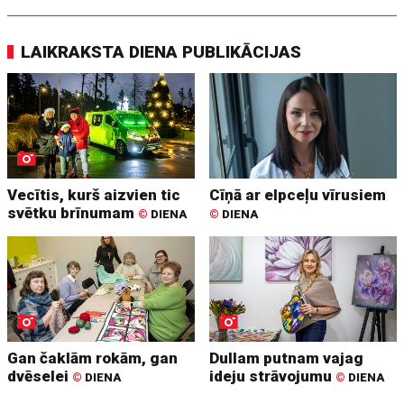
LAIKRAKSTA DIENA PUBLIKĀCIJAS
Vecītis, kurš aizvien tic
Cīņā ar elpceļu vīrusiem
svētku brīnumam
©
DIENA
©
DIENA
Gan čaklām rokām, gan
Dullam putnam vajag
dvēselei
ideju strāvojumu
©
DIENA
©
DIENA