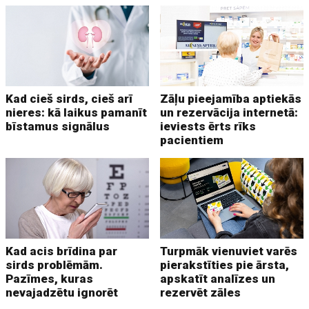
Kad cieš sirds, cieš arī
Zāļu pieejamība aptiekās
nieres: kā laikus pamanīt
un rezervācija internetā:
bīstamus signālus
ieviests ērts rīks
pacientiem
Kad acis brīdina par
Turpmāk vienuviet varēs
sirds problēmām.
pierakstīties pie ārsta,
Pazīmes, kuras
apskatīt analīzes un
nevajadzētu ignorēt
rezervēt zāles