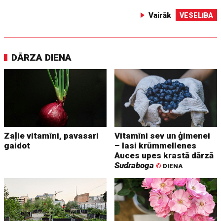
Vairāk
VESELĪBA
DĀRZA DIENA
Zaļie vitamīni, pavasari
Vitamīni sev un ģimenei
gaidot
– lasi krūmmellenes
Auces upes krastā dārzā
Sudraboga
©
DIENA