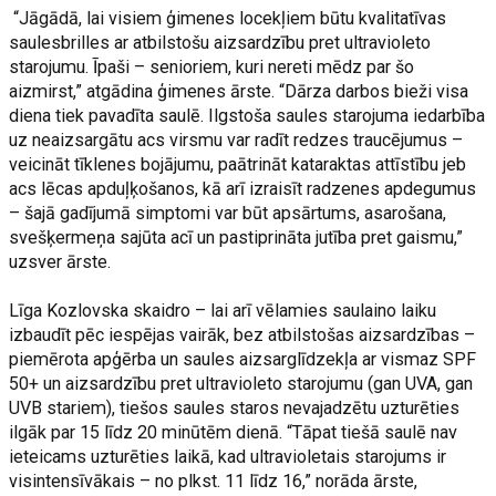
“Jāgādā, lai visiem ģimenes locekļiem būtu kvalitatīvas
saulesbrilles ar atbilstošu aizsardzību pret ultravioleto
starojumu. Īpaši – senioriem, kuri nereti mēdz par šo
aizmirst,” atgādina ģimenes ārste. “Dārza darbos bieži visa
diena tiek pavadīta saulē. Ilgstoša saules starojuma iedarbība
uz neaizsargātu acs virsmu var radīt redzes traucējumus –
veicināt tīklenes bojājumu, paātrināt kataraktas attīstību jeb
acs lēcas apduļķošanos, kā arī izraisīt radzenes apdegumus
– šajā gadījumā simptomi var būt apsārtums, asarošana,
svešķermeņa sajūta acī un pastiprināta jutība pret gaismu,”
uzsver ārste.
Līga Kozlovska skaidro – lai arī vēlamies saulaino laiku
izbaudīt pēc iespējas vairāk, bez atbilstošas aizsardzības –
piemērota apģērba un saules aizsarglīdzekļa ar vismaz SPF
50+ un aizsardzību pret ultravioleto starojumu (gan UVA, gan
UVB stariem), tiešos saules staros nevajadzētu uzturēties
ilgāk par 15 līdz 20 minūtēm dienā. “Tāpat tiešā saulē nav
ieteicams uzturēties laikā, kad ultravioletais starojums ir
visintensīvākais – no plkst. 11 līdz 16,” norāda ārste,