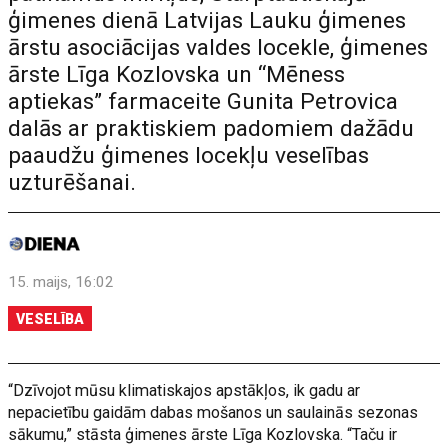
ģimenes dienā Latvijas Lauku ģimenes
ārstu asociācijas valdes locekle, ģimenes
ārste Līga Kozlovska un “Mēness
aptiekas” farmaceite Gunita Petrovica
dalās ar praktiskiem padomiem dažādu
paaudžu ģimenes locekļu veselības
uzturēšanai.
15. maijs, 16:02
VESELĪBA
“Dzīvojot mūsu klimatiskajos apstākļos, ik gadu ar
nepacietību gaidām dabas mošanos un saulainās sezonas
sākumu,” stāsta ģimenes ārste Līga Kozlovska. “Taču ir