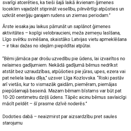
svarīgi atcerēties, ka tieši šajā laikā ikvienam ģimenes
loceklim vajadzēt stiprināt veselību, pilnvērtīgi atpūsties un
uzkrāt enerģiju garajam rudens un ziemas periodam.”
Ārste iesaka jau laikus pārrunāt un saplānot ģimenes
aktivitātes – kopīgi velobraucieni, meža zemeņu lasīšana,
Līgo svētku svinēšana, skaistāko Latvijas vietu apmeklēšana
– ir tikai dažas no idejām piepildītai atpūtai.
“Bērni jāmāca par drošu uzvedību pie ūdens, lai izvairītos no
nelaimes gadījumiem. Nekādā gadījumā bērnus nedrīkst
atstāt bez uzraudzības, atpūšoties pie jūras, upes, ezera vai
pat neliela lauku dīķa,” uzsver Līga Kozlovska. “Riski pastāv
arī vietās, kur to vismazāk gaidām, piemēram, piemājas
piepūšamajā baseinā. Mazam bērnam bīstams var būt pat
10-20 centimetru dziļš ūdens. Tāpēc aicinu bērnus savlaicīgi
mācīt peldēt – šī prasme dzīvē noderēs.”
Dodoties dabā – neaizmirst par aizsardzību pret saules
starojumu