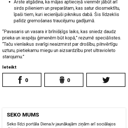
Ārste atgādina, ka mājas aptieciņā vienmēr jābūt arī
sirds pilieniem un preparātam, kas satur diosmektītu,
īpaši tiem, kuri iecienījuši piknikus dabā. Šis līdzeklis
palīdz gremošanas traucējumu gadījumā.
“Pavasaris un vasara ir brīnišķīgs laiks, kas sniedz daudz
prieka un iespēju ģimenēm būt kopā,” rezumē speciālistes.
“Taču vienlaikus svarīgi neaizmirst par drošību, pilnvērtīgu
uzturu, pietiekamu miegu un aizsardzību pret ultravioleto
starojumu.”
Ieteikt
0
0
SEKO MUMS
Seko līdzi portāla Diena.lv jaunākajām ziņām arī sociālajos