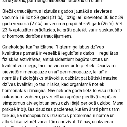
smēķēšanu, pārmērīgu alkohola lietošanu un citiem.
Biežāk traucējumus izjutušas gados jaunākās sievietes
vecumā 18 līdz 29 gadi (31 %), līdzīgi arī sievietes 30 līdz 39
gadu vecumā (27 %) un vecuma grupā 50-59 gadi (26 %). Vēl
23 % aptaujāto norādījušas, ka grūti pateikt, vai ir saskarušās
ar hormonu darbības traucējumiem.
Ginekoloģe Karlīna Elksne: “Ilgtermiņa labas dzīves
kvalitātes pamatā ir veselībā ieguldītais darbs – regulāras
fiziskās aktivitātes, antioksidantiem bagāts uzturs un
kvalitatīvs miegs, taču ne vienmēr ar to pietiek. Daudzām
sievietēm menopauze un arī perimenopauze, lai arī ir
normāls fizioloģisks stāvoklis, dažkārt pat būtiski mazina
dzīves kvalitāti, jo tas ir laiks, kad organismā notiek
hormonālās izmaiņas. Nav nekāda goda lieta to visu izturēt
sakostiem zobiem, ja veselības aprūpe piedāvā iespējas
simptomus atvieglot un savu dzīvi šajā periodā uzlabo. Mana
praksē ir bijušas daudzas pacientes, kurām ārsti pirms tam
teikuši, ka menopauzes izraisītās problēmas ir norma un
atliek tikai izturēt vai ar tām sadzīvot. Tā nav, un ikvienai