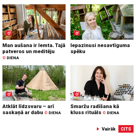
Man aušana ir lemta. Tajā
Iepazinusi nesavtīguma
patveros un meditēju
spēku
©
DIENA
Atklāt līdzsvaru – arī
Smaržu radīšana kā
saskaņā ar dabu
kluss rituāls
©
DIENA
©
DIENA
Vairāk
CITS