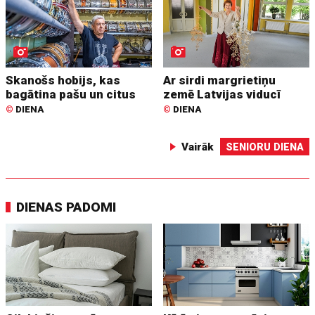
Skanošs hobijs, kas
Ar sirdi margrietiņu
bagātina pašu un citus
zemē Latvijas viducī
©
DIENA
©
DIENA
Vairāk
SENIORU DIENA
DIENAS PADOMI