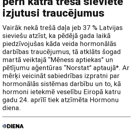
pērn katra trešā sieviete
izjutusi traucējumus
Vairāk nekā trešā daļa jeb 37 % Latvijas
sieviešu atzīst, ka pēdējā gada laikā
piedzīvojušas kāda veida hormonālās
darbības traucējumus, tā atklāts šogad
martā veiktajā “Mēness aptiekas” un
pētījumu aģentūras “Norstat” aptaujā*. Ar
mērķi veicināt sabiedrības izpratni par
hormonālās sistēmas darbību un to, kā
hormoni ietekmē veselību Eiropā katru
gadu 24. aprīlī tiek atzīmēta Hormonu
diena.