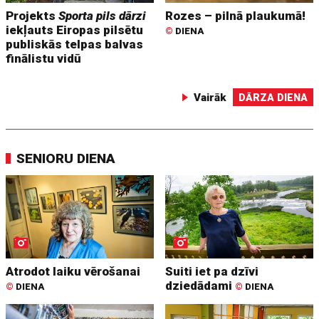
Projekts
Sporta pils dārzi
Rozes – pilnā plaukumā!
iekļauts Eiropas pilsētu
©
DIENA
publiskās telpas balvas
finālistu vidū
Vairāk
DĀRZA DIENA
SENIORU DIENA
Atrodot laiku vērošanai
Suiti iet pa dzīvi
dziedādami
©
DIENA
©
DIENA