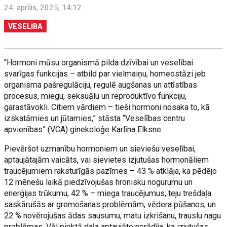
24. aprīlis, 2025, 14:12
VESELĪBA
“Hormoni mūsu organismā pilda dzīvībai un veselībai
svarīgas funkcijas – atbild par vielmaiņu, homeostāzi jeb
organisma pašregulāciju, regulē augšanas un attīstības
procesus, miegu, seksuālu un reproduktīvo funkciju,
garastāvokli. Citiem vārdiem – tieši hormoni nosaka to, kā
izskatāmies un jūtamies,” stāsta “Veselības centru
apvienības” (VCA) ginekoloģe Karlīna Elksne.
Pievēršot uzmanību hormoniem un sieviešu veselībai,
aptaujātajām vaicāts, vai sievietes izjutušas hormonāliem
traucējumiem raksturīgās pazīmes – 43 % atklāja, ka pēdējo
12 mēnešu laikā piedzīvojušas hronisku nogurumu un
enerģijas trūkumu, 42 % – miega traucējumus, teju trešdaļa
saskārušās ar gremošanas problēmām, vēdera pūšanos, un
22 % novērojušas ādas sausumu, matu izkrišanu, trauslu nagu
problēmas. Vēl piektā daļa aptaujāto norādīja, ka izjutušas