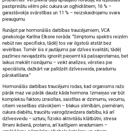
pastiprinātu vēlmi pēc cukura un ogļhidrātiem, 16 % –
garastāvokļa svārstības un 11 % – neizskaidrojamu svara
pieaugumu.
Runājot par hormonālās darbības traucējumiem, VCA
ginekoloģe Karlīna Elksne norāda: “Simptomu spektrs reizēm
nebūt nav specifisks, tādēļ tos var ilgstoši atstāt bez
ievērības. Tomēr šis ir jautājums par dzīves kvalitāti, tādēļ
pazīmes nevajadzētu ignorēt pieņemt kā pašsaprotamas, bet
laikus meklēt risinājumu – veikt analīzes, vērsties pie
speciālista, dažkārt var palīdzēt dzīvesveida, paradumu
pārskatīšana.”
Hormonālās darbības traucējumi rodas, kad organisms ražo
pārāk maz vai pārāk daudz kāda hormona. Izmaiņas var būt
kompleksu faktoru izraisītas, saistītas ar dzimumu, vecumu,
citiem veselības stāvokļiem – blakus slimībām, piemēram,
cukura diabētu, traucētu vairogdziedzera darbību, kā arī
dzīvesveidu – uzturu, fizisko aktivitāšu klātbūtni, stresa
līmeni ikdienā, protams, arī kaitīgiem ieradumiem –