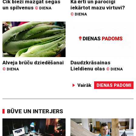
Cik bieži mazgāt segas
Kā ērti un parocīgi
un spilvenus
iekārtot mazu virtuvi?
©
DIENA
©
DIENA
Alveja brūču dziedēšanai
Daudzkrāsainas
Lieldienu olas
©
DIENA
©
DIENA
Vairāk
DIENAS PADOMI
BŪVE UN INTERJERS