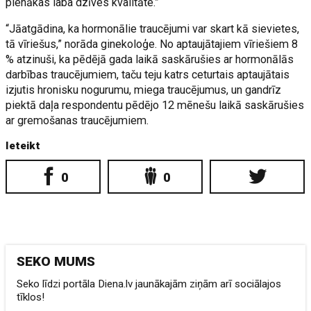
pienākas laba dzīves kvalitāte.”
“Jāatgādina, ka hormonālie traucējumi var skart kā sievietes,
tā vīriešus,” norāda ginekoloģe. No aptaujātajiem vīriešiem 8
% atzinuši, ka pēdējā gada laikā saskārušies ar hormonālās
darbības traucējumiem, taču teju katrs ceturtais aptaujātais
izjutis hronisku nogurumu, miega traucējumus, un gandrīz
piektā daļa respondentu pēdējo 12 mēnešu laikā saskārušies
ar gremošanas traucējumiem.
Ieteikt
0
0
SEKO MUMS
Seko līdzi portāla Diena.lv jaunākajām ziņām arī sociālajos
tīklos!