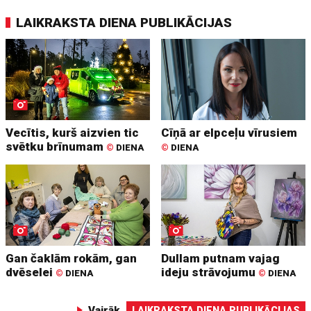
LAIKRAKSTA DIENA PUBLIKĀCIJAS
Vecītis, kurš aizvien tic
Cīņā ar elpceļu vīrusiem
svētku brīnumam
©
DIENA
©
DIENA
Gan čaklām rokām, gan
Dullam putnam vajag
dvēselei
ideju strāvojumu
©
DIENA
©
DIENA
Vairāk
LAIKRAKSTA DIENA PUBLIKĀCIJAS