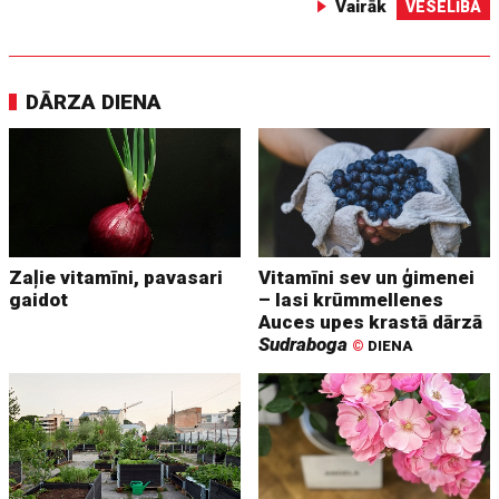
Vairāk
VESELĪBA
DĀRZA DIENA
Zaļie vitamīni, pavasari
Vitamīni sev un ģimenei
gaidot
– lasi krūmmellenes
Auces upes krastā dārzā
Sudraboga
©
DIENA