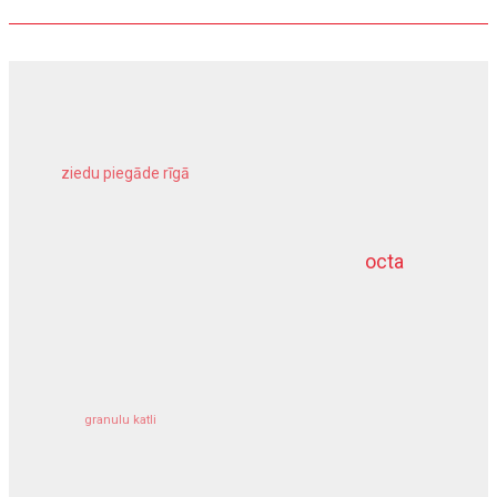
ziedu piegāde rīgā
meliorācijas darbi
octa
dziļurbums
kravu apdrošināšana
granulu katli
siltumsūknis