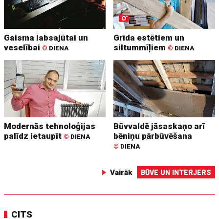
Gaisma labsajūtai un
Grīda estētiem un
veselībai
siltummīļiem
©
DIENA
©
DIENA
Modernās tehnoloģijas
Būvvaldē jāsaskaņo arī
palīdz ietaupīt
bēniņu pārbūvēšana
©
DIENA
©
DIENA
Vairāk
BŪVE UN INTERJERS
CITS