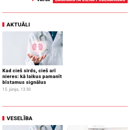
AKTUĀLI
Kad cieš sirds, cieš arī
nieres: kā laikus pamanīt
bīstamus signālus
15. jūnijs, 13:30
VESELĪBA