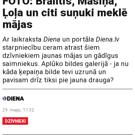
FOTO: Brālītis, Māsiņa,
Ļoļa un citi suņuki meklē
mājas
Ar laikraksta
Diena
un portāla
Diena.lv
starpniecību ceram atrast šiem
dzīvniekiem jaunas mājas un gādīgus
saimniekus. Aplūko bildes galerijā - ja nu
kāda ķepaiņa bilde tevi uzrunā un
pavisam drīz tiksi pie jauna drauga?
29. maijs, 11:32
DZĪVNIEKI