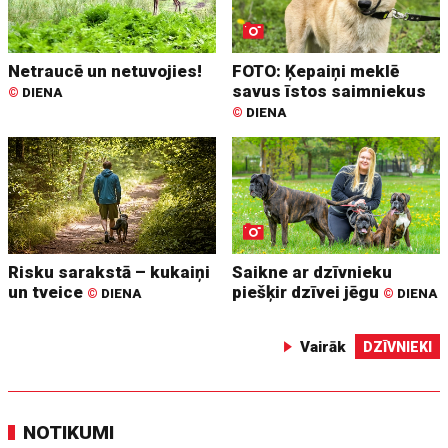
Netraucē un netuvojies!
FOTO: Ķepaiņi meklē
savus īstos saimniekus
©
DIENA
©
DIENA
Risku sarakstā – kukaiņi
Saikne ar dzīvnieku
un tveice
piešķir dzīvei jēgu
©
DIENA
©
DIENA
Vairāk
DZĪVNIEKI
NOTIKUMI