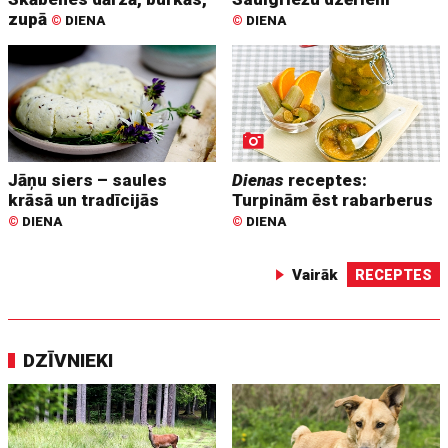
zupā
©
DIENA
©
DIENA
Jāņu siers – saules
Dienas
receptes:
krāsā un tradīcijās
Turpinām ēst rabarberus
©
DIENA
©
DIENA
Vairāk
RECEPTES
DZĪVNIEKI