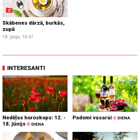
Skābenes dārzā, burkās,
zupā
18. jūnijs, 10:47
INTERESANTI
Nedēļas horoskops: 12. -
Padomi vasarai
©
DIENA
18. jūnijs
©
DIENA