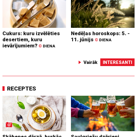
Cukurs: kuru izvēlēties
Nedēļas horoskops: 5. -
desertiem, kuru
11. jūnijs
©
DIENA
ievārījumiem?
©
DIENA
Vairāk
INTERESANTI
RECEPTES
Skābenes dārzā, burkās,
Saulgriežu dzērieni