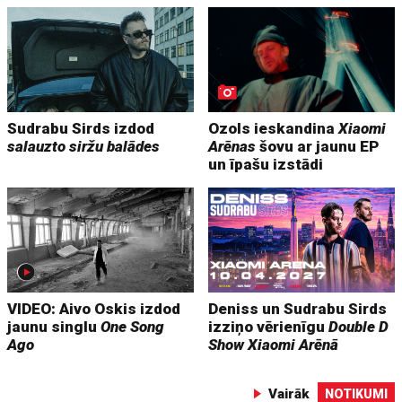
Sudrabu Sirds izdod
Ozols ieskandina
Xiaomi
salauzto siržu balādes
Arēnas
šovu ar jaunu EP
un īpašu izstādi
VIDEO: Aivo Oskis izdod
Deniss un Sudrabu Sirds
jaunu singlu
One Song
izziņo vērienīgu
Double D
Ago
Show
Xiaomi Arēnā
Vairāk
NOTIKUMI