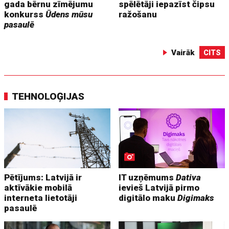
gada bērnu zīmējumu
spēlētāji iepazīst čipsu
konkurss
Ūdens mūsu
ražošanu
pasaulē
Vairāk
CITS
TEHNOLOĢIJAS
Pētījums: Latvijā ir
IT uzņēmums
Dativa
aktīvākie mobilā
ievieš Latvijā pirmo
interneta lietotāji
digitālo maku
Digimaks
pasaulē