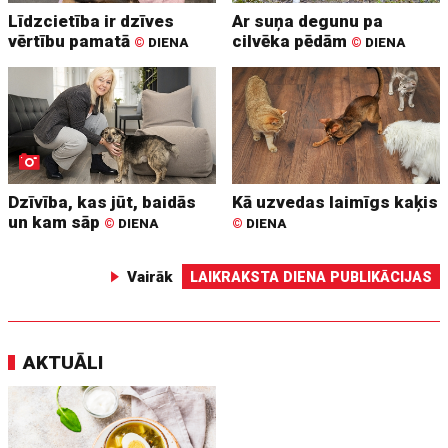
Līdzcietība ir dzīves
Ar suņa degunu pa
vērtību pamatā
cilvēka pēdām
©
DIENA
©
DIENA
Dzīvība, kas jūt, baidās
Kā uzvedas laimīgs kaķis
un kam sāp
©
DIENA
©
DIENA
Vairāk
LAIKRAKSTA DIENA PUBLIKĀCIJAS
AKTUĀLI