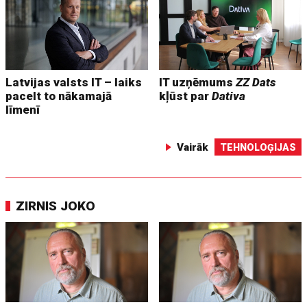
Latvijas valsts IT – laiks
IT uzņēmums
ZZ Dats
pacelt to nākamajā
kļūst par
Dativa
līmenī
Vairāk
TEHNOLOĢIJAS
ZIRNIS JOKO