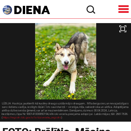
LŪSIJA. Haskija jauktenīti kā kucēnu draugs uzdāvinājis draugam… Mīla beigusies, un nevajadzīgais
suns ikdienu vadīja, ieslēgts šķūnī. Īsts saulstariņš – sirsnīga, mīļa, sabiedriska un aktīva. Adoptējama
aktīva dzīvesveida ģimenē, var arī ar maziem bērniem. Domājams, dzimusi 30.04.2024., Latvija,
bezšķirnes, čipa Nr. 900141000850194, klīniski vesela, pieejama adopcijai. Labās mājas, tālr. 26617636.
(
https://registri.ldc.gov.lv/lv/dzivnieku_registrs
)