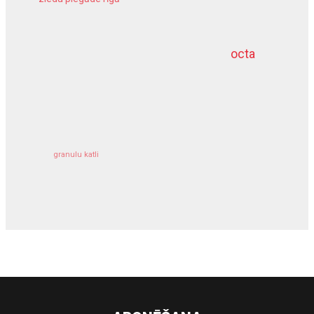
meliorācijas darbi
octa
dziļurbums
kravu apdrošināšana
granulu katli
siltumsūknis