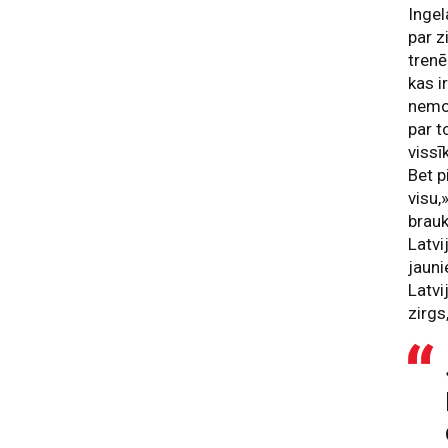
Ingel
par z
trenē
kas i
nemot
par t
vissī
Bet p
visu,
brauk
Latvi
jauni
Latvi
zirgs