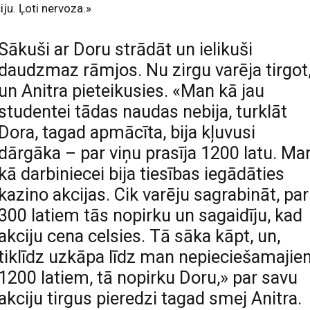
iju. Ļoti nervoza.»
Sākuši ar Doru strādāt un ielikuši
daudzmaz rāmjos. Nu zirgu varēja tirgot
un Anitra pieteikusies. «Man kā jau
studentei tādas naudas nebija, turklāt
Dora, tagad apmācīta, bija kļuvusi
dārgāka – par viņu prasīja 1200 latu. Ma
kā darbiniecei bija tiesības iegādāties
kazino akcijas. Cik varēju sagrabināt, par
300 latiem tās nopirku un sagaidīju, kad
akciju cena celsies. Tā sāka kāpt, un,
tiklīdz uzkāpa līdz man nepieciešamaji
1200 latiem, tā nopirku Doru,» par savu
akciju tirgus pieredzi tagad smej Anitra.