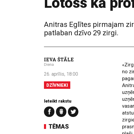
Lotoss kā pro
Anitras Eglītes pirmajam zi
patlaban dzīvo 29 zirgi.
IEVA ŠTĀLE
«Zirg
Diena
no zi
26. aprīlis, 18:00
paga
Anitr
DZĪVNIEKI
uzņ
uzņēm
Ieteikt rakstu
vasar
atstu
zirgi
TĒMAS
prasm
plaši