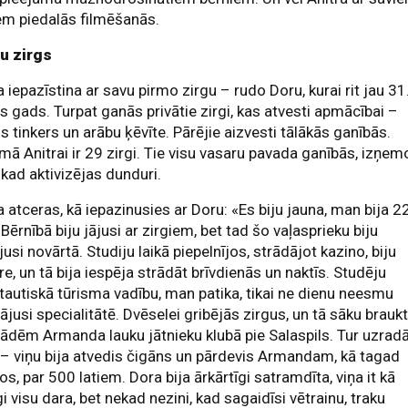
em piedalās filmēšanās.
ju zirgs
a iepazīstina ar savu pirmo zirgu – rudo Doru, kurai rit jau 31
s gads. Turpat ganās privātie zirgi, kas atvesti apmācībai –
is tinkers un arābu ķēvīte. Pārējie aizvesti tālākās ganībās.
ā Anitrai ir 29 zirgi. Tie visu vasaru pavada ganībās, izņem
, kad aktivizējas dunduri.
a atceras, kā iepazinusies ar Doru: «Es biju jauna, man bija 2
 Bērnībā biju jājusi ar zirgiem, bet tad šo vaļasprieku biju
jusi novārtā. Studiju laikā piepelnījos, strādājot kazino, biju
re, un tā bija iespēja strādāt brīvdienās un naktīs. Studēju
tautiskā tūrisma vadību, man patika, tikai ne dienu neesmu
ājusi specialitātē. Dvēselei gribējās zirgus, un tā sāku brauk
jādēm Armanda lauku jātnieku klubā pie Salaspils. Tur uzrad
– viņu bija atvedis čigāns un pārdevis Armandam, kā tagad
os, par 500 latiem. Dora bija ārkārtīgi satramdīta, viņa it kā
i visu dara, bet nekad nezini, kad sagaidīsi vētrainu, traku