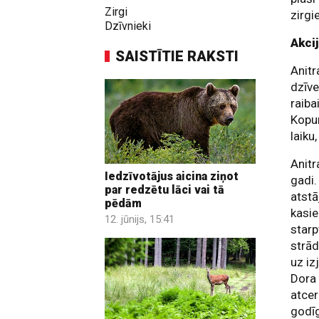
Zirgi
zirgi
Dzīvnieki
Akci
SAISTĪTIE RAKSTI
Anitr
dzīve
raiba
Kopum
laiku
Anitr
Iedzīvotājus aicina ziņot
gadi.
par redzētu lāci vai tā
atstā
pēdām
kasie
12. jūnijs, 15:41
starp
strād
uz iz
Dora 
atcer
godīg