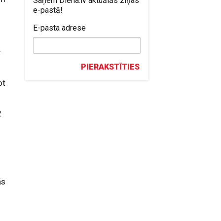
Saņem Diena.lv aktuālās ziņas
e-pastā!
E-pasta adrese
.
PIERAKSTĪTIES
ot
2
t
ās