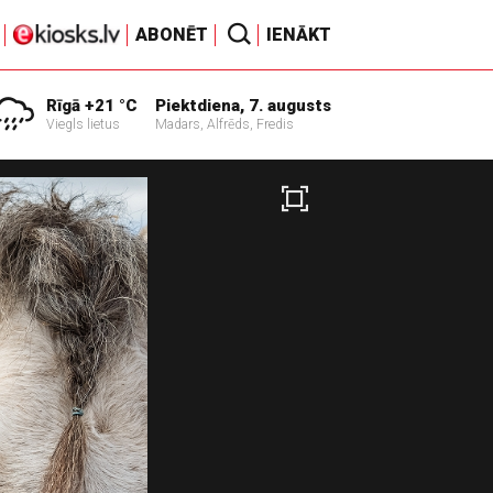
ABONĒT
IENĀKT
Rīgā +21 °C
Piektdiena, 7. augusts
Viegls lietus
Madars, Alfrēds, Fredis