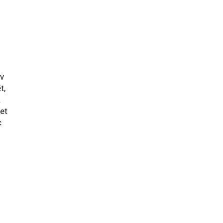
av
t,
.
bet
c