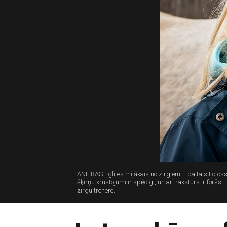
ANITRAS Eglītes mīļākais no zirgiem – baltais Lotos
šķirņu krustojumi ir spēcīgi, un arī raksturs ir forš
zirgu trenere.