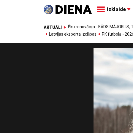
Izklaide
Ēku renovācija - KĀDS MĀJOKLIS
AKTUĀLI
Latvijas eksporta izcilības
PK futbolā - 202