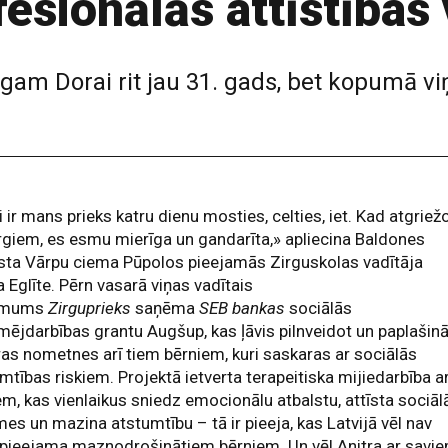
fesionālās attīstības
rgam Dorai rit jau 31. gads, bet kopumā vi
i ir mans prieks katru dienu mosties, celties, iet. Kad atgriež
rgiem, es esmu mierīga un gandarīta,» apliecina Baldones
sta Vārpu ciema Pūpolos pieejamās Zirguskolas vadītāja
a Eglīte. Pērn vasarā viņas vadītais
ēmums
Zirguprieks
saņēma
SEB bankas
sociālās
ējdarbības grantu Augšup, kas ļāvis pilnveidot un paplašinā
as nometnes arī tiem bērniem, kuri saskaras ar sociālās
mtības riskiem. Projektā ietverta terapeitiska mijiedarbība a
em, kas vienlaikus sniedz emocionālu atbalstu, attīsta sociāl
es un mazina atstumtību – tā ir pieeja, kas Latvijā vēl nav
 pieejama maznodrošinātiem bērniem. Un vēl Anitra ar savi