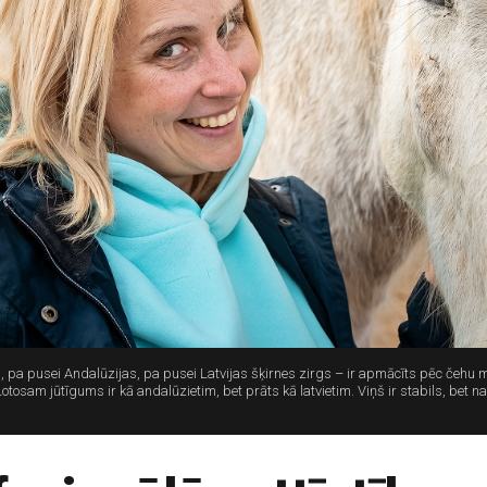
s, pa pusei Andalūzijas, pa pusei Latvijas šķirnes zirgs – ir apmācīts pēc čehu
s. Lotosam jūtīgums ir kā andalūzietim, bet prāts kā latvietim. Viņš ir stabils, 