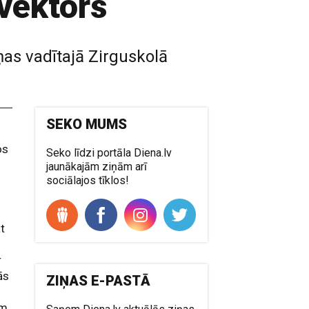
 vektors
ņas vadītajā Zirguskolā
SEKO MUMS
os
Seko līdzi portāla Diena.lv
jaunākajām ziņām arī
sociālajos tīklos!
t
r
ās
ZIŅAS E-PASTĀ
em