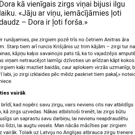
Dora kā vienīgais zirgs viņai bijusi ilgu
laiku. «Jāju ar viņu, iemācījāmies ļoti
daudz – Dora ir ļoti forša.»
 runājamies, pie zirgiem pozē trīs no četriem Anitras āra
m. Starp tiem arī runcis Krišjānis uz trim kājām – zirgi tur n
ainas, kājiņu kaķis savainojis pats tā, ka to vajadzējis amputē
as viņam netraucējot laimīgi dzīvoties un arīdzan kāpt kokos
irgiem kaķi mazliet baidās, caur aplokiem virzās uzmanīgi, 
rī labi, jo zirgi izklaides pēc mēdz paskriet tiem pakaļ,» notei
niece.
ties vairāk
 brīdī, kad nopērc savu zirgu, vairs neviens cits nav atbildīgs
o, kā zirgs uzvedas. Nākas atbilstoši trenēt, lai zirgs būtu
usīgs un saprastu savu darbiņu, lai nevienu neapdraudētu.
o līdzi, lai augtu vesels. Man nācās mācīties par zirgiem
 vairāk. Tolaik uz Latviju no Anglijas atbrauca zirgu trenere