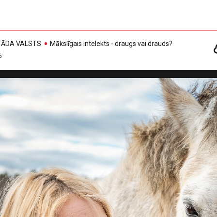
, TĀDA VALSTS
Mākslīgais intelekts - draugs vai drauds?
6