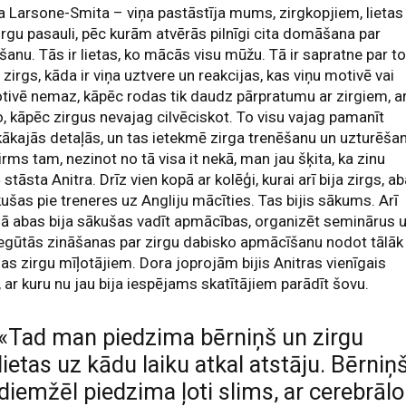
a Larsone-Smita – viņa pastāstīja mums, zirgkopjiem, lietas
irgu pasauli, pēc kurām atvērās pilnīgi cita domāšana par
šanu. Tās ir lietas, ko mācās visu mūžu. Tā ir sapratne par to
r zirgs, kāda ir viņa uztvere un reakcijas, kas viņu motivē vai
ivē nemaz, kāpēc rodas tik daudz pārpratumu ar zirgiem, ar
o, kāpēc zirgus nevajag cilvēciskot. To visu vajag pamanīt
kākajās detaļās, un tas ietekmē zirga trenēšanu un uzturēša
irms tam, nezinot no tā visa it nekā, man jau šķita, ka zinu
» stāsta Anitra. Drīz vien kopā ar kolēģi, kurai arī bija zirgs, a
ušas pie treneres uz Angliju mācīties. Tas bijis sākums. Arī
jā abas bija sākušas vadīt apmācības, organizēt seminārus 
egūtās zināšanas par zirgu dabisko apmācīšanu nodot tālāk
jas zirgu mīļotājiem. Dora joprojām bijis Anitras vienīgais
, ar kuru nu jau bija iespējams skatītājiem parādīt šovu.
«Tad man piedzima bērniņš un zirgu
lietas uz kādu laiku atkal atstāju. Bērniņ
diemžēl piedzima ļoti slims, ar cerebrālo