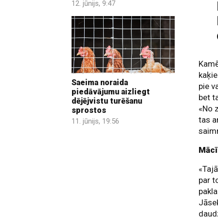
12. jūnijs, 9:47
Kamēr
kaķie
Saeima noraida
pie v
piedāvājumu aizliegt
bet t
dējējvistu turēšanu
«No z
sprostos
tas a
11. jūnijs, 19:56
saim
Mācī
«Tajā
par t
pakla
Jāsek
daudz