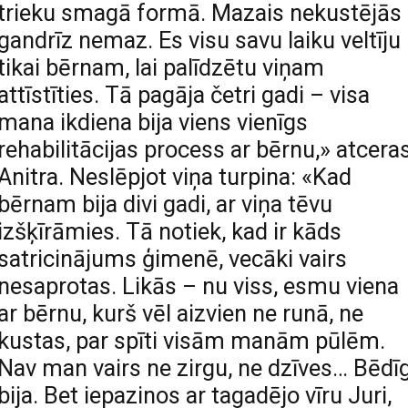
trieku smagā formā. Mazais nekustējās
gandrīz nemaz. Es visu savu laiku veltīju
tikai bērnam, lai palīdzētu viņam
attīstīties. Tā pagāja četri gadi – visa
mana ikdiena bija viens vienīgs
rehabilitācijas process ar bērnu,» atcera
Anitra. Neslēpjot viņa turpina: «Kad
bērnam bija divi gadi, ar viņa tēvu
izšķīrāmies. Tā notiek, kad ir kāds
satricinājums ģimenē, vecāki vairs
nesaprotas. Likās – nu viss, esmu viena
ar bērnu, kurš vēl aizvien ne runā, ne
kustas, par spīti visām manām pūlēm.
Nav man vairs ne zirgu, ne dzīves… Bēdīg
bija. Bet iepazinos ar tagadējo vīru Juri,