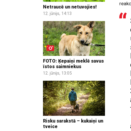
reakc
Netraucē un netuvojies!
12. jūnijs, 14:13
FOTO: Ķepaiņi meklē savus
īstos saimniekus
12. jūnijs, 13:05
Risku sarakstā – kukaiņi un
tveice