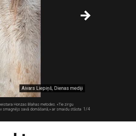
Aivars Liepiņš, Dienas mediji
 meistara Honzas Blahas metodes. «Tie zirgu
1/4
bet nav smagnējs savā domāšanā,» ar smaidu stāsta