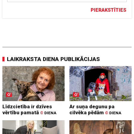
PIERAKSTĪTIES
LAIKRAKSTA DIENA PUBLIKĀCIJAS
Līdzcietība ir dzīves
Ar suņa degunu pa
vērtību pamatā
cilvēka pēdām
©
DIENA
©
DIENA