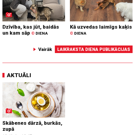
Dzīvība, kas jūt, baidās
Kā uzvedas laimīgs kaķis
un kam sāp
©
DIENA
©
DIENA
Vairāk
LAIKRAKSTA DIENA PUBLIKĀCIJAS
AKTUĀLI
Skābenes dārzā, burkās,
zupā