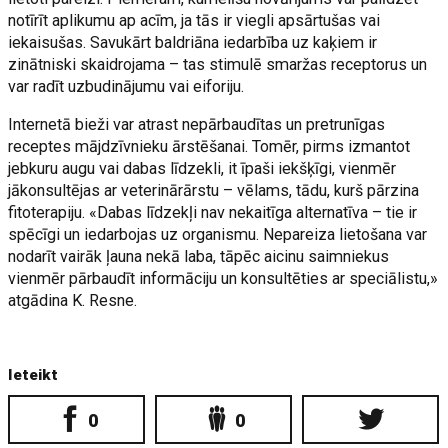
notīrīt aplikumu ap acīm, ja tās ir viegli apsārtušas vai
iekaisušas. Savukārt baldriāna iedarbība uz kaķiem ir
zinātniski skaidrojama – tas stimulē smaržas receptorus un
var radīt uzbudinājumu vai eiforiju.
Internetā bieži var atrast nepārbaudītas un pretrunīgas
receptes mājdzīvnieku ārstēšanai. Tomēr, pirms izmantot
jebkuru augu vai dabas līdzekli, it īpaši iekšķīgi, vienmēr
jākonsultējas ar veterinārārstu – vēlams, tādu, kurš pārzina
fitoterapiju. «Dabas līdzekļi nav nekaitīga alternatīva – tie ir
spēcīgi un iedarbojas uz organismu. Nepareiza lietošana var
nodarīt vairāk ļauna nekā laba, tāpēc aicinu saimniekus
vienmēr pārbaudīt informāciju un konsultēties ar speciālistu,»
atgādina K. Resne.
Ieteikt
0
0