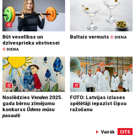
Būt veselības un
Baltais vermuts
©
DIENA
dzīvesprieka vēstnesei
©
DIENA
Noslēdzies
Venden
2025.
FOTO: Latvijas izlases
gada bērnu zīmējumu
spēlētāji iepazīst čipsu
konkurss
Ūdens mūsu
ražošanu
pasaulē
Vairāk
CITS