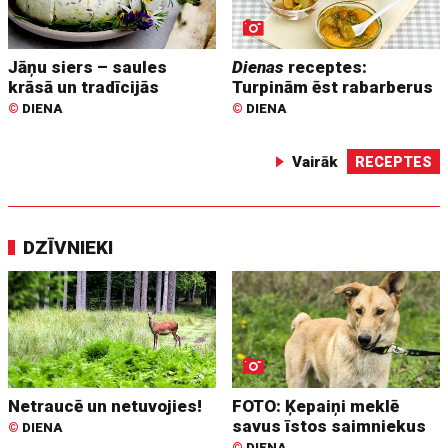
Jāņu siers – saules
Dienas
receptes:
krāsā un tradīcijās
Turpinām ēst rabarberus
©
DIENA
©
DIENA
Vairāk
RECEPTES
DZĪVNIEKI
Netraucē un netuvojies!
FOTO: Ķepaiņi meklē
savus īstos saimniekus
©
DIENA
©
DIENA