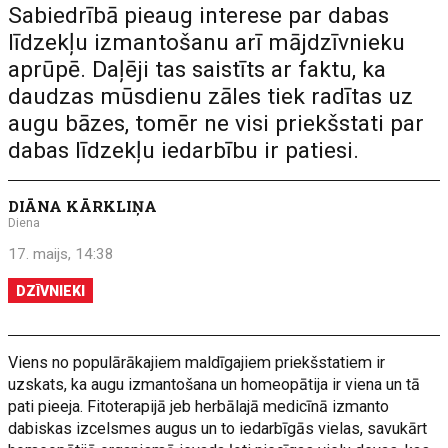
Sabiedrībā pieaug interese par dabas
līdzekļu izmantošanu arī mājdzīvnieku
aprūpē. Daļēji tas saistīts ar faktu, ka
daudzas mūsdienu zāles tiek radītas uz
augu bāzes, tomēr ne visi priekšstati par
dabas līdzekļu iedarbību ir patiesi.
DIĀNA KĀRKLIŅA
Diena
17. maijs, 14:38
DZĪVNIEKI
Viens no populārākajiem maldīgajiem priekšstatiem ir
uzskats, ka augu izmantošana un homeopātija ir viena un tā
pati pieeja. Fitoterapijā jeb herbālajā medicīnā izmanto
dabiskas izcelsmes augus un to iedarbīgās vielas, savukārt