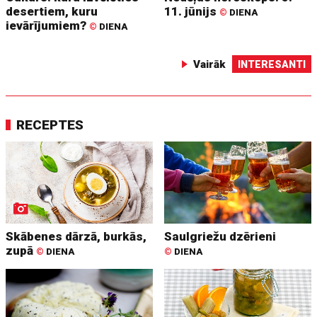
desertiem, kuru
11. jūnijs
©
DIENA
ievārījumiem?
©
DIENA
Vairāk
INTERESANTI
RECEPTES
Skābenes dārzā, burkās,
Saulgriežu dzērieni
zupā
©
DIENA
©
DIENA