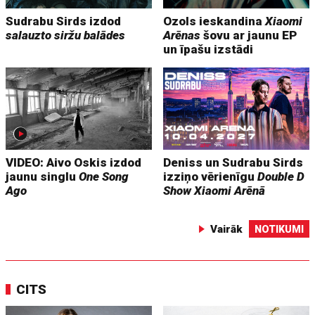
Sudrabu Sirds izdod
Ozols ieskandina
Xiaomi
salauzto siržu balādes
Arēnas
šovu ar jaunu EP
un īpašu izstādi
VIDEO: Aivo Oskis izdod
Deniss un Sudrabu Sirds
jaunu singlu
One Song
izziņo vērienīgu
Double D
Ago
Show
Xiaomi Arēnā
Vairāk
NOTIKUMI
CITS