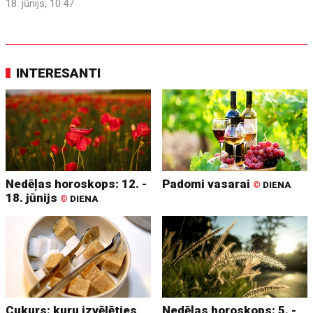
18. jūnijs, 10:47
INTERESANTI
Nedēļas horoskops: 12. -
Padomi vasarai
©
DIENA
18. jūnijs
©
DIENA
Cukurs: kuru izvēlēties
Nedēļas horoskops: 5. -