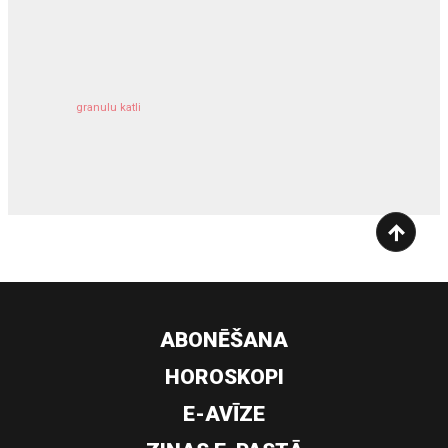
kravu apdrošināšana
granulu katli
siltumsūknis
ABONĒŠANA
HOROSKOPI
E-AVĪZE