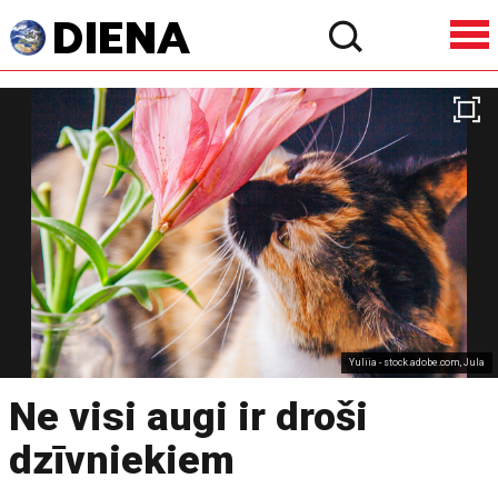
Yuliia - stock.adobe.com, Jula
Ne visi augi ir droši
dzīvniekiem