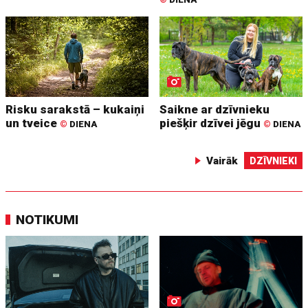
Risku sarakstā – kukaiņi
Saikne ar dzīvnieku
un tveice
piešķir dzīvei jēgu
©
DIENA
©
DIENA
Vairāk
DZĪVNIEKI
NOTIKUMI