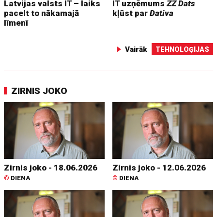
Latvijas valsts IT – laiks
IT uzņēmums
ZZ Dats
pacelt to nākamajā
kļūst par
Dativa
līmenī
Vairāk
TEHNOLOĢIJAS
ZIRNIS JOKO
Zirnis joko - 18.06.2026
Zirnis joko - 12.06.2026
©
DIENA
©
DIENA