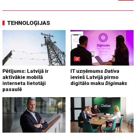
TEHNOLOĢIJAS
Pētījums: Latvijā ir
IT uzņēmums
Dativa
aktīvākie mobilā
ievieš Latvijā pirmo
interneta lietotāji
digitālo maku
Digimaks
pasaulē