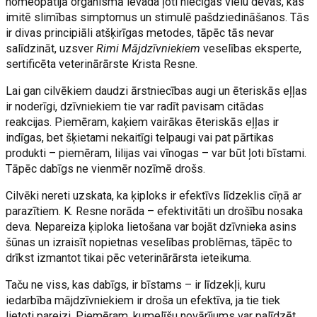
homeopātijā organismā ievada ļoti niecīgas vielu devas, kas
imitē slimības simptomus un stimulē pašdziedināšanos. Tās
ir divas principiāli atšķirīgas metodes, tāpēc tās nevar
salīdzināt, uzsver
Rimi Mājdzīvniekiem
veselības eksperte,
sertificēta veterinārārste Krista Resne.
Lai gan cilvēkiem daudzi ārstniecības augi un ēteriskās eļļas
ir noderīgi, dzīvniekiem tie var radīt pavisam citādas
reakcijas. Piemēram, kaķiem vairākas ēteriskās eļļas ir
indīgas, bet šķietami nekaitīgi telpaugi vai pat pārtikas
produkti – piemēram, lilijas vai vīnogas – var būt ļoti bīstami.
Tāpēc dabīgs ne vienmēr nozīmē drošs.
Cilvēki nereti uzskata, ka ķiploks ir efektīvs līdzeklis cīņā ar
parazītiem. K. Resne norāda – efektivitāti un drošību nosaka
deva. Nepareiza ķiploka lietošana var bojāt dzīvnieka asins
šūnas un izraisīt nopietnas veselības problēmas, tāpēc to
drīkst izmantot tikai pēc veterinārārsta ieteikuma.
Taču ne viss, kas dabīgs, ir bīstams – ir līdzekļi, kuru
iedarbība mājdzīvniekiem ir droša un efektīva, ja tie tiek
lietoti pareizi. Piemēram, kumelīšu novārījums var palīdzēt