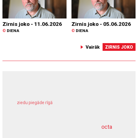
Zirnis joko - 11.06.2026
Zirnis joko - 05.06.2026
©
DIENA
©
DIENA
Vairāk
ZIRNIS JOKO
ziedu piegāde rīgā
meliorācijas darbi
octa
dziļurbums