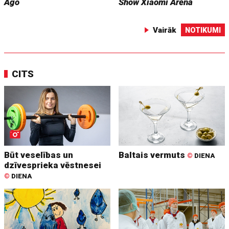
Ago
Show
Xiaomi Arēnā
Vairāk
NOTIKUMI
CITS
Būt veselības un
Baltais vermuts
©
DIENA
dzīvesprieka vēstnesei
©
DIENA