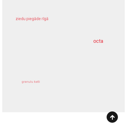
ziedu piegāde rīgā
meliorācijas darbi
octa
dziļurbums
kravu apdrošināšana
granulu katli
siltumsūknis