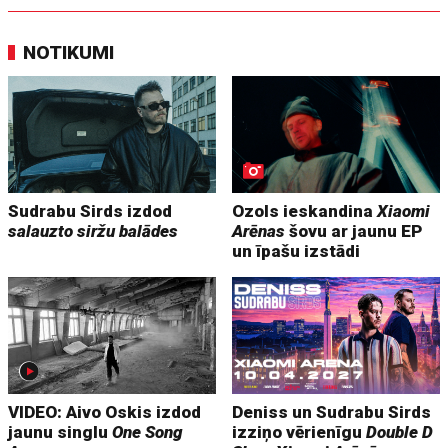
NOTIKUMI
Sudrabu Sirds izdod
Ozols ieskandina
Xiaomi
salauzto siržu balādes
Arēnas
šovu ar jaunu EP
un īpašu izstādi
VIDEO: Aivo Oskis izdod
Deniss un Sudrabu Sirds
jaunu singlu
One Song
izziņo vērienīgu
Double D