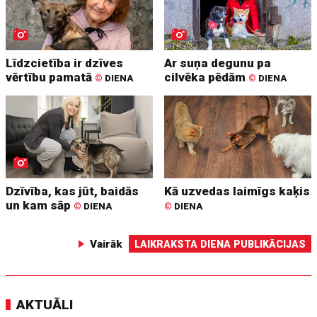
Līdzcietība ir dzīves
Ar suņa degunu pa
vērtību pamatā
cilvēka pēdām
©
DIENA
©
DIENA
Dzīvība, kas jūt, baidās
Kā uzvedas laimīgs kaķis
un kam sāp
©
DIENA
©
DIENA
Vairāk
LAIKRAKSTA DIENA PUBLIKĀCIJAS
AKTUĀLI