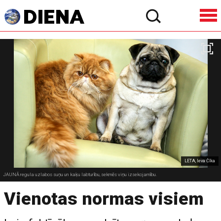
LETA, Ieva Čīka
JAUNĀ regula uzlabos suņu un kaķu labturību, sekmēs viņu izsekojamību.
Vienotas normas visiem