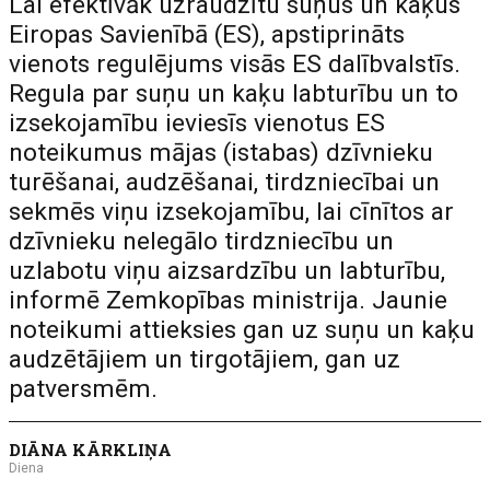
Lai efektīvāk uzraudzītu suņus un kaķus
Eiropas Savienībā (ES), apstiprināts
vienots regulējums visās ES dalībvalstīs.
Regula par suņu un kaķu labturību un to
izsekojamību ieviesīs vienotus ES
noteikumus mājas (istabas) dzīvnieku
turēšanai, audzēšanai, tirdzniecībai un
sekmēs viņu izsekojamību, lai cīnītos ar
dzīvnieku nelegālo tirdzniecību un
uzlabotu viņu aizsardzību un labturību,
informē Zemkopības ministrija. Jaunie
noteikumi attieksies gan uz suņu un kaķu
audzētājiem un tirgotājiem, gan uz
patversmēm.
DIĀNA KĀRKLIŅA
Diena