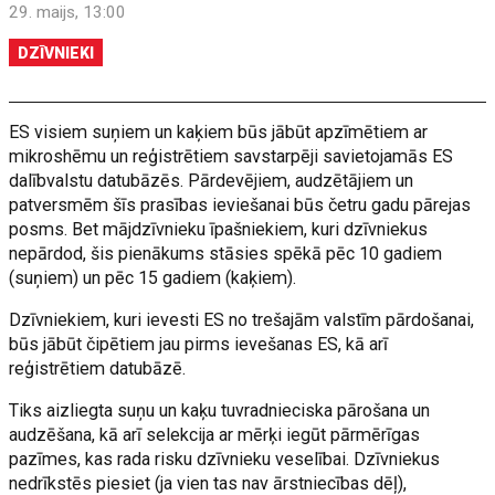
29. maijs, 13:00
DZĪVNIEKI
ES visiem suņiem un kaķiem būs jābūt apzīmētiem ar
mikroshēmu un reģistrētiem savstarpēji savietojamās ES
dalībvalstu datubāzēs. Pārdevējiem, audzētājiem un
patversmēm šīs prasības ieviešanai būs četru gadu pārejas
posms. Bet mājdzīvnieku īpašniekiem, kuri dzīvniekus
nepārdod, šis pienākums stāsies spēkā pēc 10 gadiem
(suņiem) un pēc 15 gadiem (kaķiem).
Dzīvniekiem, kuri ievesti ES no trešajām valstīm pārdošanai,
būs jābūt čipētiem jau pirms ievešanas ES, kā arī
reģistrētiem datubāzē.
Tiks aizliegta suņu un kaķu tuvradnieciska pārošana un
audzēšana, kā arī selekcija ar mērķi iegūt pārmērīgas
pazīmes, kas rada risku dzīvnieku veselībai. Dzīvniekus
nedrīkstēs piesiet (ja vien tas nav ārstniecības dēļ),