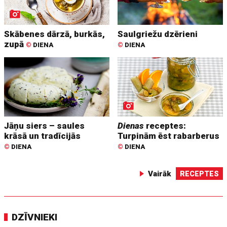
Skābenes dārzā, burkās,
Saulgriežu dzērieni
zupā
©
DIENA
©
DIENA
Jāņu siers – saules
Dienas
receptes:
krāsā un tradīcijās
Turpinām ēst rabarberus
©
DIENA
©
DIENA
Vairāk
RECEPTES
DZĪVNIEKI