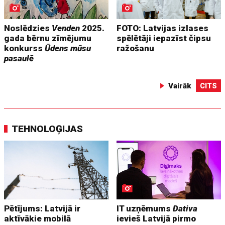
Noslēdzies
Venden
2025.
FOTO: Latvijas izlases
gada bērnu zīmējumu
spēlētāji iepazīst čipsu
konkurss
Ūdens mūsu
ražošanu
pasaulē
Vairāk
CITS
TEHNOLOĢIJAS
Pētījums: Latvijā ir
IT uzņēmums
Dativa
aktīvākie mobilā
ievieš Latvijā pirmo