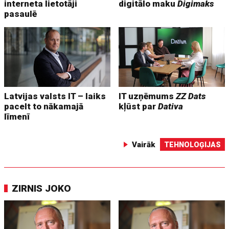
interneta lietotāji
digitālo maku
Digimaks
pasaulē
Latvijas valsts IT – laiks
IT uzņēmums
ZZ Dats
pacelt to nākamajā
kļūst par
Dativa
līmenī
Vairāk
TEHNOLOĢIJAS
ZIRNIS JOKO