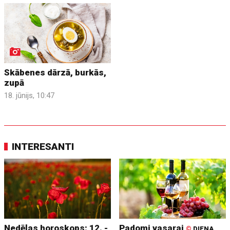
Skābenes dārzā, burkās,
zupā
18. jūnijs, 10:47
INTERESANTI
Nedēļas horoskops: 12. -
Padomi vasarai
©
DIENA