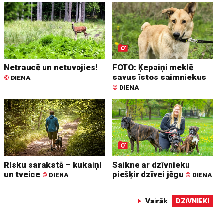
Netraucē un netuvojies!
FOTO: Ķepaiņi meklē
savus īstos saimniekus
©
DIENA
©
DIENA
Risku sarakstā – kukaiņi
Saikne ar dzīvnieku
un tveice
piešķir dzīvei jēgu
©
DIENA
©
DIENA
Vairāk
DZĪVNIEKI