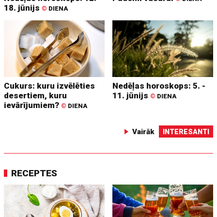
18. jūnijs
©
DIENA
Cukurs: kuru izvēlēties
Nedēļas horoskops: 5. -
desertiem, kuru
11. jūnijs
©
DIENA
ievārījumiem?
©
DIENA
Vairāk
INTERESANTI
RECEPTES