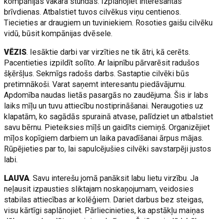
kompānijās vakara stundās. Izplānojiet interesantas
brīvdienas. Atbalstiet tuvos cilvēkus viņu centienos.
Tiecieties ar draugiem un tuviniekiem. Rosoties gaišu cilvēku
vidū, būsit kompānijas dvēsele.
VĒZIS
. Iesāktie darbi var virzīties ne tik ātri, kā cerēts.
Pacentieties izpildīt solīto. Ar laipnību pārvarēsit radušos
šķēršļus. Sekmīgs radošs darbs. Sastaptie cilvēki būs
pretimnākoši. Varat saņemt interesantu piedāvājumu.
Apdomība naudas lietās pasargās no zaudējuma. Šis ir labs
laiks mīļu un tuvu attiecību nostiprināšanai. Neraugoties uz
klapatām, ko sagādās spurainā atvase, palīdziet un atbalstiet
savu bērnu. Pieteiksies mīļš un gaidīts ciemiņš. Organizējiet
mīļos kopīgiem darbiem un laika pavadīšanai ārpus mājas.
Rūpējieties par to, lai sapulcējušies cilvēki savstarpēji justos
labi.
LAUVA
. Savu interešu jomā panāksit labu lietu virzību. Ja
neļausit izpausties sliktajam noskaņojumam, veidosies
stabilas attiecības ar kolēģiem. Dariet darbus bez steigas,
visu kārtīgi saplānojiet. Pārliecinieties, ka apstākļu maiņas