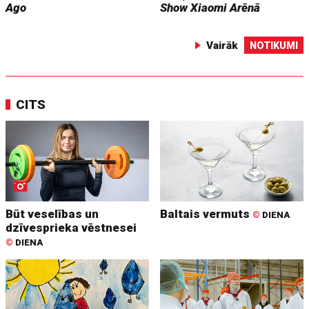
Ago
Show
Xiaomi Arēnā
Vairāk
NOTIKUMI
CITS
Būt veselības un
Baltais vermuts
©
DIENA
dzīvesprieka vēstnesei
©
DIENA