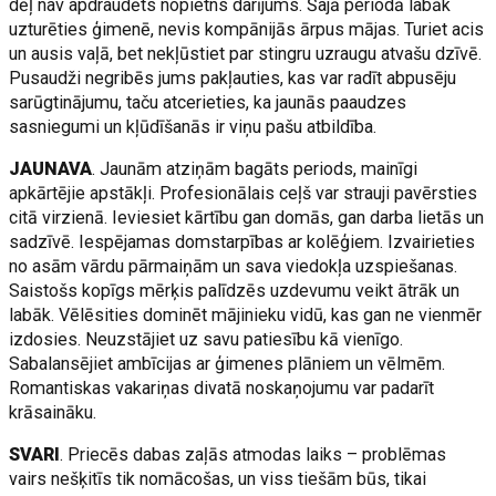
dēļ nav apdraudēts nopietns darījums. Šajā periodā labāk
uzturēties ģimenē, nevis kompānijās ārpus mājas. Turiet acis
un ausis vaļā, bet nekļūstiet par stingru uzraugu atvašu dzīvē.
Pusaudži negribēs jums pakļauties, kas var radīt abpusēju
sarūgtinājumu, taču atcerieties, ka jaunās paaudzes
sasniegumi un kļūdīšanās ir viņu pašu atbildība.
JAUNAVA
. Jaunām atziņām bagāts periods, mainīgi
apkārtējie apstākļi. Profesionālais ceļš var strauji pavērsties
citā virzienā. Ieviesiet kārtību gan domās, gan darba lietās un
sadzīvē. Iespējamas domstarpības ar kolēģiem. Izvairieties
no asām vārdu pārmaiņām un sava viedokļa uzspiešanas.
Saistošs kopīgs mērķis palīdzēs uzdevumu veikt ātrāk un
labāk. Vēlēsities dominēt mājinieku vidū, kas gan ne vienmēr
izdosies. Neuzstājiet uz savu patiesību kā vienīgo.
Sabalansējiet ambīcijas ar ģimenes plāniem un vēlmēm.
Romantiskas vakariņas divatā noskaņojumu var padarīt
krāsaināku.
SVARI
. Priecēs dabas zaļās atmodas laiks – problēmas
vairs nešķitīs tik nomācošas, un viss tiešām būs, tikai