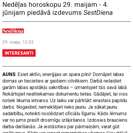
Nedēļas horoskopu 29. maijam - 4.
jūnijam piedāvā izdevums
SestDiena
29. maijs, 12:02
INTERESANTI
AUNS
. Esiet aktīvi, enerģijas un spara pilni! Domājiet labas
domas un tiecieties ar gaišiem cilvēkiem. Darbā nelaidiet
garām labas apstākļu sakritības – izmantojiet tās savā labā.
Nokārtojiet neatliekamas dokumentu lietas. Gādājiet, lai viss
notiek likuma ietvaros. Uz laiku var pārtrūkt ierastais papildu
darbs. Nogaidiet, nemeklējiet neko jaunu. Ja sākat jaunu
sadarbību, noteikti noslēdziet oficiālu līgumu. Kāds lēmums
var no jums prasīt drosmīgu izšķiršanos. Izdosies brauciens
darba darīšanās. Ja iestāsities par pārmaiņām, varat gūt