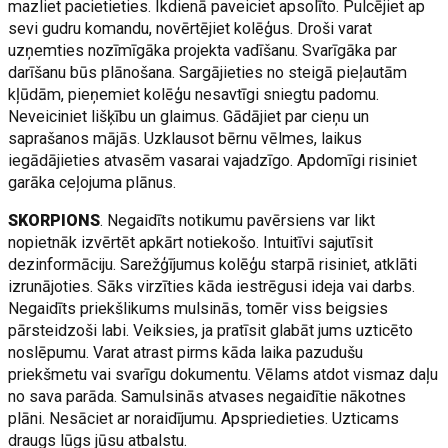
mazliet pacietieties. Ikdienā paveiciet apsolīto. Pulcējiet ap
sevi gudru komandu, novērtējiet kolēģus. Droši varat
uzņemties nozīmīgāka projekta vadīšanu. Svarīgāka par
darīšanu būs plānošana. Sargājieties no steigā pieļautām
kļūdām, pieņemiet kolēģu nesavtīgi sniegtu padomu.
Neveiciniet lišķību un glaimus. Gādājiet par cieņu un
saprašanos mājās. Uzklausot bērnu vēlmes, laikus
iegādājieties atvasēm vasarai vajadzīgo. Apdomīgi risiniet
garāka ceļojuma plānus.
SKORPIONS
. Negaidīts notikumu pavērsiens var likt
nopietnāk izvērtēt apkārt notiekošo. Intuitīvi sajutīsit
dezinformāciju. Sarežģījumus kolēģu starpā risiniet, atklāti
izrunājoties. Sāks virzīties kāda iestrēgusi ideja vai darbs.
Negaidīts priekšlikums mulsinās, tomēr viss beigsies
pārsteidzoši labi. Veiksies, ja pratīsit glabāt jums uzticēto
noslēpumu. Varat atrast pirms kāda laika pazudušu
priekšmetu vai svarīgu dokumentu. Vēlams atdot vismaz daļu
no sava parāda. Samulsinās atvases negaidītie nākotnes
plāni. Nesāciet ar noraidījumu. Apspriedieties. Uzticams
draugs lūgs jūsu atbalstu.