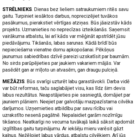
STRĒLNIEKS
. Dienas bez lieliem satraukumiem ritēs savu
gaitu. Turpiniet iesāktos darbus, noprecizējiet tuvākos
pasākumus, pierakstiet vērtīgas atziņas. Būs jāaizstāv kāds
projekts. Uzmanieties no neprecīzas izteikšanās. Saņemsit
vairākuma atbalstu, lai arī kāds var mēģināt apstrīdēt jūsu
piedāvājumu. Tikšanās, labas sarunas. Kādā brīdī būs
nepieciešama vienatne domu apkopošanai. Pēkšņus
jaunumus sabiedrības dzīvē pareizi uzskatīsit par baumām.
No sirds parūpējieties par jaukiem vakariem mājās. Var
pasēdēt gan ar mīļoto un atvasēm, gan draugu pulciņā.
MEŽĀZIS
. Būs svarīgi uzturēt labu garastāvokli. Darba vidē
var būt reformas, taču saglabājiet visu, kas līdz šim devis
labus rezultātus. Neapstājieties pie sasniegtā, domājiet par
jauniem plāniem. Neejiet par galvotāju mazpazīstama cilvēka
darījumos. Uzņemieties atbildību par savu rīcību vai
uzrakstīto nesenā pagātnē. Nepalaidiet garām nozīmīgu
tikšanos. Neatkarīgi no vecuma tuvākajā laikā sāksit apdomāt
izglītības gaitu turpinājumu. Ar iekšēju mieru varēsit gāzt
kalnus. Nežēlojiet labus vārdus, atbalstu cilvēkiem. Arī jūs