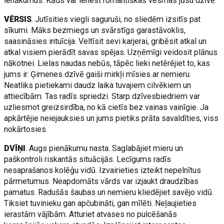
ienākumus. Kāds var ienest romantiskas vēsmas jūsu dzīvē.
VĒRSIS
. Jutīsities viegli saguruši, no sliedēm izsitīs pat
sīkumi. Māks bezmiegs un svārstīgs garastāvoklis,
saasināsies intuīcija. Veltīsit sevi karjerai, gribēsit atkal un
atkal visiem pierādīt savas spējas. Uzņēmīgi veidosit plānus
nākotnei. Lielas naudas nebūs, tāpēc lieki netērējiet to, kas
jums ir. Ģimenes dzīvē gaiši mirkļi mīsies ar nemieru.
Neatliks pietiekami daudz laika tuvajiem cilvēkiem un
attiecībām. Tas radīs spriedzi. Starp dzīvesbiedriem var
uzliesmot greizsirdība, no kā cietīs bez vainas vainīgie. Ja
apkārtējie neiejauksies un jums pietiks prāta savaldīties, viss
nokārtosies.
DVĪŅI
. Augs pienākumu nasta. Saglabājiet mieru un
paškontroli riskantās situācijās. Lecīgums radīs
nesaprašanos kolēģu vidū. Izvairieties izteikt nepelnītus
pārmetumus. Neapdomāts vārds var izjaukt draudzības
pamatus. Radušās šaubas un nemieru kliedējiet savējo vidū.
Tiksiet tuvinieku gan apčubināti, gan mīlēti. Neļaujieties
ierastām vājībām. Atturiet atvases no pulcēšanās