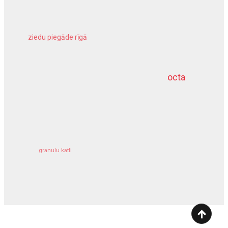
ziedu piegāde rīgā
meliorācijas darbi
octa
dziļurbums
kravu apdrošināšana
granulu katli
siltumsūknis