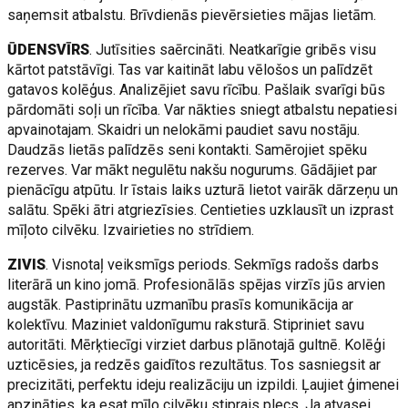
saņemsit atbalstu. Brīvdienās pievērsieties mājas lietām.
ŪDENSVĪRS
. Jutīsities saērcināti. Neatkarīgie gribēs visu
kārtot patstāvīgi. Tas var kaitināt labu vēlošos un palīdzēt
gatavos kolēģus. Analizējiet savu rīcību. Pašlaik svarīgi būs
pārdomāti soļi un rīcība. Var nākties sniegt atbalstu nepatiesi
apvainotajam. Skaidri un nelokāmi paudiet savu nostāju.
Daudzās lietās palīdzēs seni kontakti. Samērojiet spēku
rezerves. Var mākt negulētu nakšu nogurums. Gādājiet par
pienācīgu atpūtu. Ir īstais laiks uzturā lietot vairāk dārzeņu un
salātu. Spēki ātri atgriezīsies. Centieties uzklausīt un izprast
mīļoto cilvēku. Izvairieties no strīdiem.
ZIVIS
. Visnotaļ veiksmīgs periods. Sekmīgs radošs darbs
literārā un kino jomā. Profesionālās spējas virzīs jūs arvien
augstāk. Pastiprinātu uzmanību prasīs komunikācija ar
kolektīvu. Maziniet valdonīgumu raksturā. Stipriniet savu
autoritāti. Mērķtiecīgi virziet darbus plānotajā gultnē. Kolēģi
uzticēsies, ja redzēs gaidītos rezultātus. Tos sasniegsit ar
precizitāti, perfektu ideju realizāciju un izpildi. Ļaujiet ģimenei
apzināties, ka esat mīļo cilvēku stiprais plecs. Ja atvasei