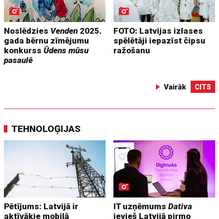
Noslēdzies
Venden
2025.
FOTO: Latvijas izlases
gada bērnu zīmējumu
spēlētāji iepazīst čipsu
konkurss
Ūdens mūsu
ražošanu
pasaulē
Vairāk
CITS
TEHNOLOĢIJAS
Pētījums: Latvijā ir
IT uzņēmums
Dativa
aktīvākie mobilā
ievieš Latvijā pirmo