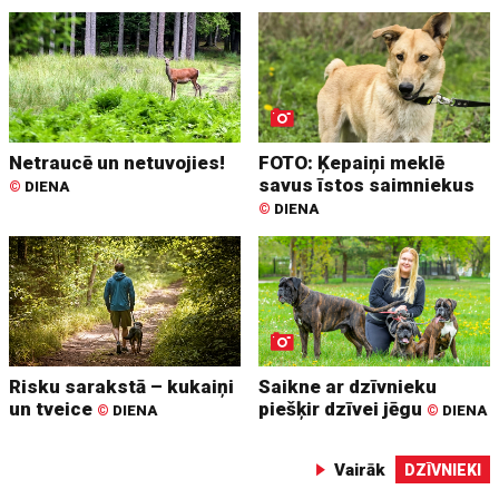
Netraucē un netuvojies!
FOTO: Ķepaiņi meklē
savus īstos saimniekus
©
DIENA
©
DIENA
Risku sarakstā – kukaiņi
Saikne ar dzīvnieku
un tveice
piešķir dzīvei jēgu
©
DIENA
©
DIENA
Vairāk
DZĪVNIEKI