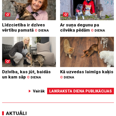
Līdzcietība ir dzīves
Ar suņa degunu pa
vērtību pamatā
cilvēka pēdām
©
DIENA
©
DIENA
Dzīvība, kas jūt, baidās
Kā uzvedas laimīgs kaķis
un kam sāp
©
DIENA
©
DIENA
Vairāk
LAIKRAKSTA DIENA PUBLIKĀCIJAS
AKTUĀLI