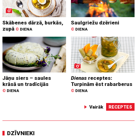
Skābenes dārzā, burkās,
Saulgriežu dzērieni
zupā
©
DIENA
©
DIENA
Jāņu siers – saules
Dienas
receptes:
krāsā un tradīcijās
Turpinām ēst rabarberus
©
DIENA
©
DIENA
Vairāk
RECEPTES
DZĪVNIEKI