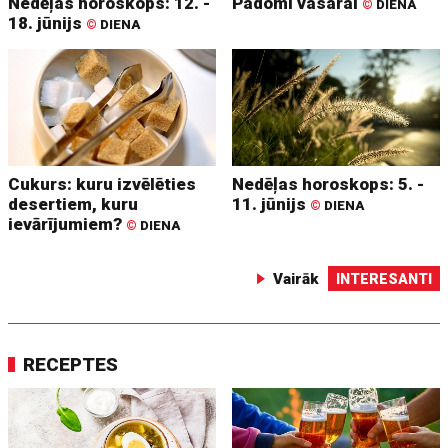
Nedēļas horoskops: 12. -
Padomi vasarai
©
DIENA
18. jūnijs
©
DIENA
Cukurs: kuru izvēlēties
Nedēļas horoskops: 5. -
desertiem, kuru
11. jūnijs
©
DIENA
ievārījumiem?
©
DIENA
Vairāk
INTERESANTI
RECEPTES