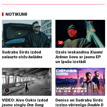
NOTIKUMI
Sudrabu Sirds izdod
Ozols ieskandina
Xiaomi
salauzto siržu balādes
Arēnas
šovu ar jaunu EP
un īpašu izstādi
VIDEO: Aivo Oskis izdod
Deniss un Sudrabu Sirds
jaunu singlu
One Song
izziņo vērienīgu
Double D