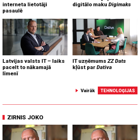
interneta lietotāji
digitālo maku
Digimaks
pasaulē
Latvijas valsts IT – laiks
IT uzņēmums
ZZ Dats
pacelt to nākamajā
kļūst par
Dativa
līmenī
Vairāk
TEHNOLOĢIJAS
ZIRNIS JOKO