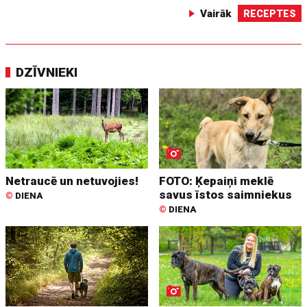
Vairāk
RECEPTES
DZĪVNIEKI
Netraucē un netuvojies!
FOTO: Ķepaiņi meklē
savus īstos saimniekus
©
DIENA
©
DIENA