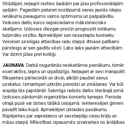
Strādājiet, neļaujot rasties šaubām par jūsu profesionālajām
spējām. Pagaidām paturiet noslēpumā savas jaunās idejas.
Ienākumu pieaugums vairos optimismu un pašpaļāvību.
Veiksies darbi, kuros nepieciešams māksliniecisks
skatījums. Izdosies diezgan precīzi prognozēt notikumu
turpmāko virzību. Apmeklējiet sen nesastaptu tuvinieku.
Veiciniet sirsnīgas attiecības radu starpā. Atvase patīkami
pārsteigs ar sen gaidītu vēsti. Labs laiks jaunām attiecībām.
Var dzimt jūtas pret kolēģi.
JAUNAVA
. Darbā nogurdinās neskaitāmie pienākumi, tomēr
esiet aktīvs, laipns un izpalīdzīgs. Neļaujiet ar sevi manipulēt.
Rīkojieties pārliecināti un droši, atklāti paudiet savus
uzskatus. Izmantojiet uzkrāto pieredzi un zināšanas. Var būt
iespēja tās papildināt. Sekmīgs radošs darbs literārajā jomā.
Izdosies pārdomāti organizētas koncertu turnejas. Perioda
otrajā pusē var doties tālākā ceļojumā. Ieinteresējiet ģimeni
pavadīt laiku kopā. Apmeklējiet izklaides pasākumu.
Rūpējieties par saprašanos un savstarpēju cieņu brāļu un
māsu starpā. Mīlestības izpausmēs izvairieties no ārišķības.