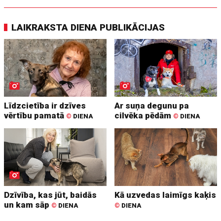
LAIKRAKSTA DIENA PUBLIKĀCIJAS
Līdzcietība ir dzīves
Ar suņa degunu pa
vērtību pamatā
cilvēka pēdām
©
DIENA
©
DIENA
Dzīvība, kas jūt, baidās
Kā uzvedas laimīgs kaķis
un kam sāp
©
DIENA
©
DIENA