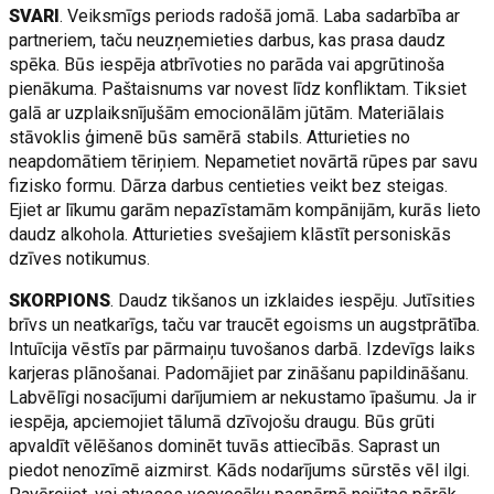
SVARI
. Veiksmīgs periods radošā jomā. Laba sadarbība ar
partneriem, taču neuzņemieties darbus, kas prasa daudz
spēka. Būs iespēja atbrīvoties no parāda vai apgrūtinoša
pienākuma. Paštaisnums var novest līdz konfliktam. Tiksiet
galā ar uzplaiksnījušām emocionālām jūtām. Materiālais
stāvoklis ģimenē būs samērā stabils. Atturieties no
neapdomātiem tēriņiem. Nepametiet novārtā rūpes par savu
fizisko formu. Dārza darbus centieties veikt bez steigas.
Ejiet ar līkumu garām nepazīstamām kompānijām, kurās lieto
daudz alkohola. Atturieties svešajiem klāstīt personiskās
dzīves notikumus.
SKORPIONS
. Daudz tikšanos un izklaides iespēju. Jutīsities
brīvs un neatkarīgs, taču var traucēt egoisms un augstprātība.
Intuīcija vēstīs par pārmaiņu tuvošanos darbā. Izdevīgs laiks
karjeras plānošanai. Padomājiet par zināšanu papildināšanu.
Labvēlīgi nosacījumi darījumiem ar nekustamo īpašumu. Ja ir
iespēja, apciemojiet tālumā dzīvojošu draugu. Būs grūti
apvaldīt vēlēšanos dominēt tuvās attiecībās. Saprast un
piedot nenozīmē aizmirst. Kāds nodarījums sūrstēs vēl ilgi.