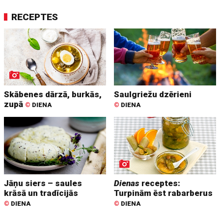
RECEPTES
Skābenes dārzā, burkās,
Saulgriežu dzērieni
zupā
©
DIENA
©
DIENA
Jāņu siers – saules
Dienas
receptes:
krāsā un tradīcijās
Turpinām ēst rabarberus
©
DIENA
©
DIENA