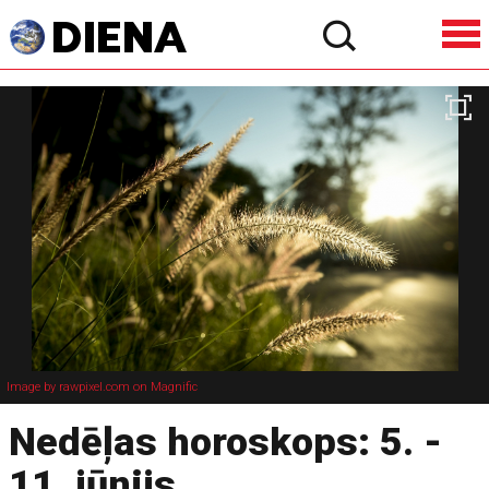
Image by rawpixel.com on Magnific
Nedēļas horoskops: 5. -
11. jūnijs