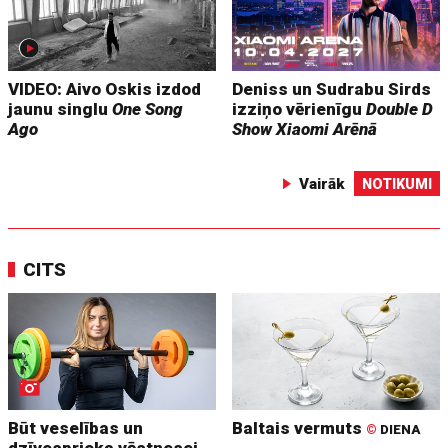
VIDEO: Aivo Oskis izdod
Deniss un Sudrabu Sirds
jaunu singlu
One Song
izziņo vērienīgu
Double D
Ago
Show
Xiaomi Arēnā
Vairāk
NOTIKUMI
CITS
Būt veselības un
Baltais vermuts
©
DIENA
dzīvesprieka vēstnesei