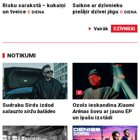
Risku sarakstā – kukaiņi
Saikne ar dzīvnieku
un tveice
piešķir dzīvei jēgu
©
DIENA
©
DIENA
Vairāk
DZĪVNIEKI
NOTIKUMI
Sudrabu Sirds izdod
Ozols ieskandina
Xiaomi
salauzto siržu balādes
Arēnas
šovu ar jaunu EP
un īpašu izstādi