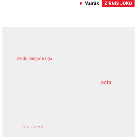
Vairāk
ZIRNIS JOKO
ziedu piegāde rīgā
meliorācijas darbi
octa
dziļurbums
kravu apdrošināšana
granulu katli
siltumsūknis