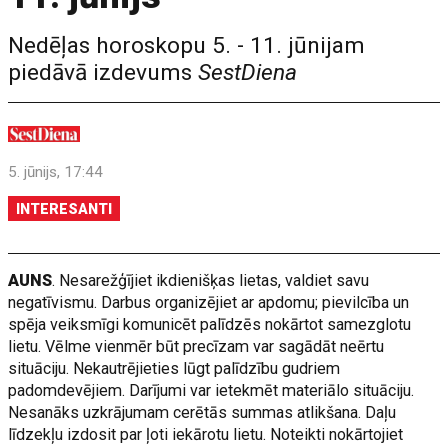
Nedēļas horoskopu 5. - 11. jūnijam
piedāvā izdevums
SestDiena
5. jūnijs, 17:44
INTERESANTI
AUNS
. Nesarežģījiet ikdienišķas lietas, valdiet savu
negatīvismu. Darbus organizējiet ar apdomu; pievilcība un
spēja veiksmīgi komunicēt palīdzēs nokārtot samezglotu
lietu. Vēlme vienmēr būt precīzam var sagādāt neērtu
situāciju. Nekautrējieties lūgt palīdzību gudriem
padomdevējiem. Darījumi var ietekmēt materiālo situāciju.
Nesanāks uzkrājumam cerētās summas atlikšana. Daļu
līdzekļu izdosit par ļoti iekārotu lietu. Noteikti nokārtojiet