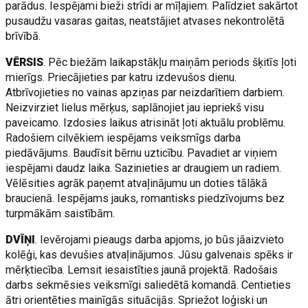
parādus. Iespējami bieži strīdi ar mīļajiem. Palīdziet sakārtot
pusaudžu vasaras gaitas, neatstājiet atvases nekontrolētā
brīvībā.
VĒRSIS
. Pēc biežām laikapstākļu maiņām periods šķitīs ļoti
mierīgs. Priecājieties par katru izdevušos dienu.
Atbrīvojieties no vainas apziņas par neizdarītiem darbiem.
Neizvirziet lielus mērķus, saplānojiet jau iepriekš visu
paveicamo. Izdosies laikus atrisināt ļoti aktuālu problēmu.
Radošiem cilvēkiem iespējams veiksmīgs darba
piedāvājums. Baudīsit bērnu uzticību. Pavadiet ar viņiem
iespējami daudz laika. Sazinieties ar draugiem un radiem.
Vēlēsities agrāk paņemt atvaļinājumu un doties tālākā
braucienā. Iespējams jauks, romantisks piedzīvojums bez
turpmākām saistībām.
DVĪŅI
. Ievērojami pieaugs darba apjoms, jo būs jāaizvieto
kolēģi, kas devušies atvaļinājumos. Jūsu galvenais spēks ir
mērķtiecība. Lemsit iesaistīties jaunā projektā. Radošais
darbs sekmēsies veiksmīgi saliedētā komandā. Centieties
ātri orientēties mainīgās situācijās. Spriežot loģiski un