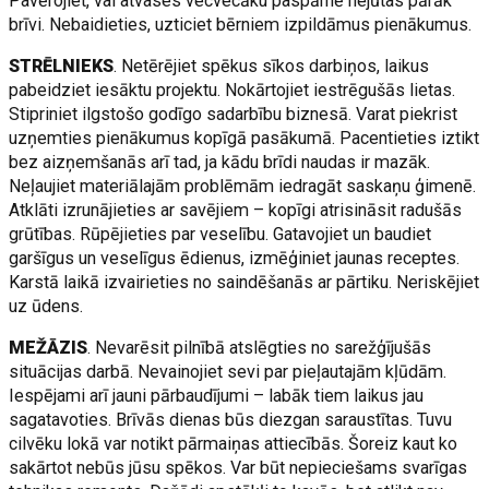
Pavērojiet, vai atvases vecvecāku paspārnē nejūtas pārāk
brīvi. Nebaidieties, uzticiet bērniem izpildāmus pienākumus.
STRĒLNIEKS
. Netērējiet spēkus sīkos darbiņos, laikus
pabeidziet iesāktu projektu. Nokārtojiet iestrēgušās lietas.
Stipriniet ilgstošo godīgo sadarbību biznesā. Varat piekrist
uzņemties pienākumus kopīgā pasākumā. Pacentieties iztikt
bez aizņemšanās arī tad, ja kādu brīdi naudas ir mazāk.
Neļaujiet materiālajām problēmām iedragāt saskaņu ģimenē.
Atklāti izrunājieties ar savējiem – kopīgi atrisināsit radušās
grūtības. Rūpējieties par veselību. Gatavojiet un baudiet
garšīgus un veselīgus ēdienus, izmēģiniet jaunas receptes.
Karstā laikā izvairieties no saindēšanās ar pārtiku. Neriskējiet
uz ūdens.
MEŽĀZIS
. Nevarēsit pilnībā atslēgties no sarežģījušās
situācijas darbā. Nevainojiet sevi par pieļautajām kļūdām.
Iespējami arī jauni pārbaudījumi – labāk tiem laikus jau
sagatavoties. Brīvās dienas būs diezgan saraustītas. Tuvu
cilvēku lokā var notikt pārmaiņas attiecībās. Šoreiz kaut ko
sakārtot nebūs jūsu spēkos. Var būt nepieciešams svarīgas