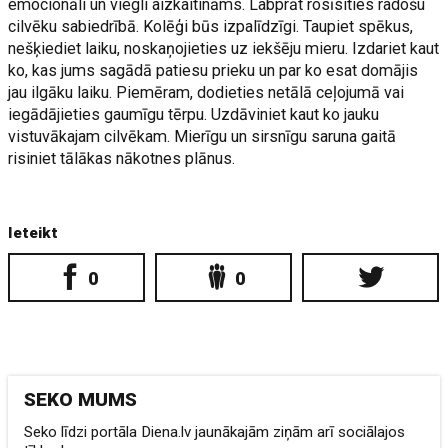
emocionāli un viegli aizkaitināms. Labprāt rosīsities radošu
cilvēku sabiedrībā. Kolēģi būs izpalīdzīgi. Taupiet spēkus,
nešķiediet laiku, noskaņojieties uz iekšēju mieru. Izdariet kaut
ko, kas jums sagādā patiesu prieku un par ko esat domājis
jau ilgāku laiku. Piemēram, dodieties netālā ceļojumā vai
iegādājieties gaumīgu tērpu. Uzdāviniet kaut ko jauku
vistuvākajam cilvēkam. Mierīgu un sirsnīgu saruna gaitā
risiniet tālākas nākotnes plānus.
Ieteikt
0
0
SEKO MUMS
Seko līdzi portāla Diena.lv jaunākajām ziņām arī sociālajos