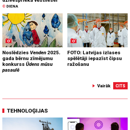
©
DIENA
Noslēdzies
Venden
2025.
FOTO: Latvijas izlases
gada bērnu zīmējumu
spēlētāji iepazīst čipsu
konkurss
Ūdens mūsu
ražošanu
pasaulē
Vairāk
CITS
TEHNOLOĢIJAS