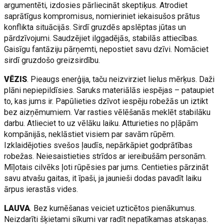
argumentēti, izdosies pārliecināt skeptiķus. Atrodiet
saprātīgus kompromisus, nomieriniet iekaisušos prātus
konflikta situācijās. Sirdī gruzdēs apslēptas jūtas un
pārdzīvojumi. Saudzējiet ilggadējās, stabilās attiecības.
Gaisīgu fantāziju pārņemti, nepostiet savu dzīvi. Nomāciet
sirdī gruzdošo greizsirdību.
VĒZIS
. Pieaugs enerģija, taču neizvirziet lielus mērķus. Daži
plāni nepiepildīsies. Saruks materiālās iespējas – pataupiet
to, kas jums ir. Papūlieties dzīvot iespēju robežās un iztikt
bez aizņēmumiem. Var rasties vēlēšanās meklēt stabilāku
darbu. Atlieciet to uz vēlāku laiku. Atturieties no pļāpām
kompānijās, neklāstiet visiem par savām rūpēm.
Izklaidējoties svešos ļaudīs, nepārkāpiet godprātības
robežas. Neiesaistieties strīdos ar iereibušām personām.
Mīļotais cilvēks ļoti rūpēsies par jums. Centieties pārzināt
savu atvašu gaitas, it īpaši, ja jaunieši dodas pavadīt laiku
ārpus ierastās vides.
LAUVA
. Bez kurnēšanas veiciet uzticētos pienākumus.
Neizdarīti šķietami sīkumi var radīt nepatīkamas atskaņas.