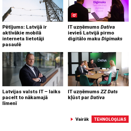
Pētījums: Latvijā ir
IT uzņēmums
Dativa
aktīvākie mobilā
ievieš Latvijā pirmo
interneta lietotāji
digitālo maku
Digimaks
pasaulē
Latvijas valsts IT – laiks
IT uzņēmums
ZZ Dats
pacelt to nākamajā
kļūst par
Dativa
līmenī
Vairāk
TEHNOLOĢIJAS