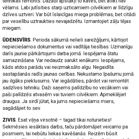
tehnikas remonts. Dažādi apstākļi to kavēs, bet atlikt nav
vēlams. Labi jutīsities starp uzticamiem cilvēkiem ar līdzīgu
dzīves uztveri. Var būt īslaicīgas miega problēmas, bet citādi
par veselību uztraukties nevajadzētu. Izmantojiet zāļu tējas
miegam.
ŪDENSVĪRS
. Perioda sākumā nelieli sarežģījumi, kārtojot
nepieciešamos dokumentus vai vadītāja tiesības. Uzmanīgu
darīs jaunie pārkārtojumi darba jomā. Iespējama štatu
samazināšana. Var nedaudz sarukt ienākumi. Iespējams,
kāds atdos parādu vai neizmaksāto algu. Negaidīta
sastapšanās radīs jaunas cerības. Nekustamo īpašumu jomā
jau ilgāks pieklusums. Var iegādāties, pārdot vai remontēt
sadzīves tehniku. Daži saņems palīdzību no vecākiem vai
paši palīdzēs atvasēm vai tuviem cilvēkiem. Apmeklējiet
draugus. Ja sirdī jūtat, ka jums nepieciešams miers,
sagādājiet to sev.
ZIVIS
. Esat viļņa virsotnē – tagad tikai noturieties!
Sekmēsies iesāktais darbs, taču pārdomājiet veicamo pa
posmiem, lai nebūtu liekas kavēšanās. Reizēm būsit