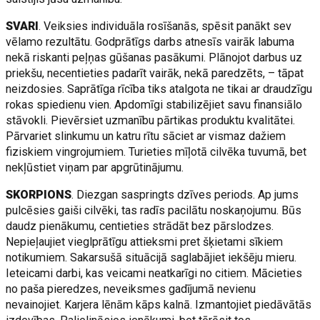
SVARI
. Veiksies individuāla rosīšanās, spēsit panākt sev
vēlamo rezultātu. Godprātīgs darbs atnesīs vairāk labuma
nekā riskanti peļņas gūšanas pasākumi. Plānojot darbus uz
priekšu, necentieties padarīt vairāk, nekā paredzēts, – tāpat
neizdosies. Saprātīga rīcība tiks atalgota ne tikai ar draudzīgu
rokas spiedienu vien. Apdomīgi stabilizējiet savu finansiālo
stāvokli. Pievērsiet uzmanību pārtikas produktu kvalitātei.
Pārvariet slinkumu un katru rītu sāciet ar vismaz dažiem
fiziskiem vingrojumiem. Turieties mīļotā cilvēka tuvumā, bet
nekļūstiet viņam par apgrūtinājumu.
SKORPIONS
. Diezgan saspringts dzīves periods. Ap jums
pulcēsies gaiši cilvēki, tas radīs pacilātu noskaņojumu. Būs
daudz pienākumu, centieties strādāt bez pārslodzes.
Nepieļaujiet vieglprātīgu attieksmi pret šķietami sīkiem
notikumiem. Sakarsušā situācijā saglabājiet iekšēju mieru.
Ieteicami darbi, kas veicami neatkarīgi no citiem. Mācieties
no paša pieredzes, neveiksmes gadījumā nevienu
nevainojiet. Karjera lēnām kāps kalnā. Izmantojiet piedāvātās