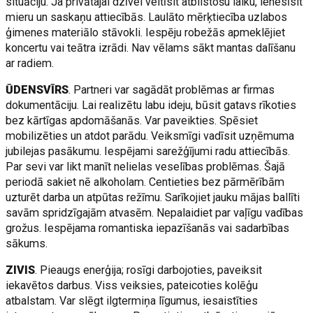
situāciju. Ja privātajai dzīvei veltīsit atbilstošu laiku, ienesīsit
mieru un saskaņu attiecībās. Laulāto mērķtiecība uzlabos
ģimenes materiālo stāvokli. Iespēju robežās apmeklējiet
koncertu vai teātra izrādi. Nav vēlams sākt mantas dalīšanu
ar radiem.
ŪDENSVĪRS
. Partneri var sagādāt problēmas ar firmas
dokumentāciju. Lai realizētu labu ideju, būsit gatavs rīkoties
bez kārtīgas apdomāšanās. Var paveikties. Spēsiet
mobilizēties un atdot parādu. Veiksmīgi vadīsit uzņēmuma
jubilejas pasākumu. Iespējami sarežģījumi radu attiecībās.
Par sevi var likt manīt nelielas veselības problēmas. Šajā
periodā sakiet nē alkoholam. Centieties bez pārmērībām
uzturēt darba un atpūtas režīmu. Sarīkojiet jauku mājas ballīti
savām spridzīgajām atvasēm. Nepalaidiet par vaļīgu vadības
grožus. Iespējama romantiska iepazīšanās vai sadarbības
sākums.
ZIVIS
. Pieaugs enerģija; rosīgi darbojoties, paveiksit
iekavētos darbus. Viss veiksies, pateicoties kolēģu
atbalstam. Var slēgt ilgtermiņa līgumus, iesaistīties