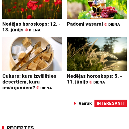
Nedēļas horoskops: 12. -
Padomi vasarai
©
DIENA
18. jūnijs
©
DIENA
Cukurs: kuru izvēlēties
Nedēļas horoskops: 5. -
desertiem, kuru
11. jūnijs
©
DIENA
ievārījumiem?
©
DIENA
Vairāk
INTERESANTI
RECEPTES