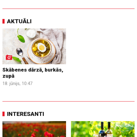
AKTUĀLI
Skābenes dārzā, burkās,
zupā
18. jūnijs, 10:47
INTERESANTI