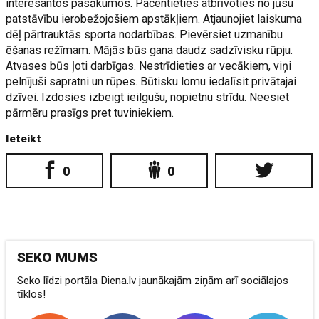
interesantos pasākumos. Pacentieties atbrīvoties no jūsu
patstāvību ierobežojošiem apstākļiem. Atjaunojiet laiskuma
dēļ pārtrauktās sporta nodarbības. Pievērsiet uzmanību
ēšanas režīmam. Mājās būs gana daudz sadzīvisku rūpju.
Atvases būs ļoti darbīgas. Nestrīdieties ar vecākiem, viņi
pelnījuši sapratni un rūpes. Būtisku lomu iedalīsit privātajai
dzīvei. Izdosies izbeigt ieilgušu, nopietnu strīdu. Neesiet
pārmēru prasīgs pret tuviniekiem.
Ieteikt
0
0
SEKO MUMS
Seko līdzi portāla Diena.lv jaunākajām ziņām arī sociālajos
tīklos!