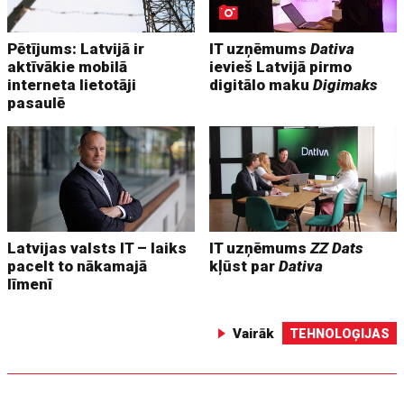
Pētījums: Latvijā ir
IT uzņēmums
Dativa
aktīvākie mobilā
ievieš Latvijā pirmo
interneta lietotāji
digitālo maku
Digimaks
pasaulē
Latvijas valsts IT – laiks
IT uzņēmums
ZZ Dats
pacelt to nākamajā
kļūst par
Dativa
līmenī
Vairāk
TEHNOLOĢIJAS