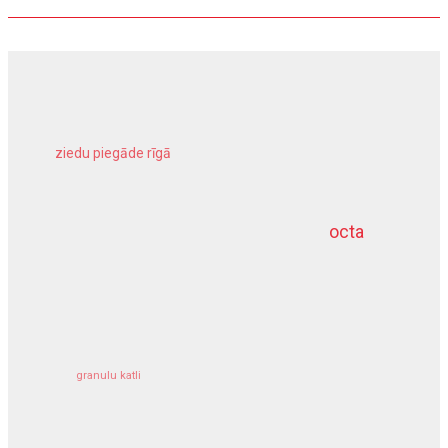
ziedu piegāde rīgā
meliorācijas darbi
octa
dziļurbums
kravu apdrošināšana
granulu katli
siltumsūknis