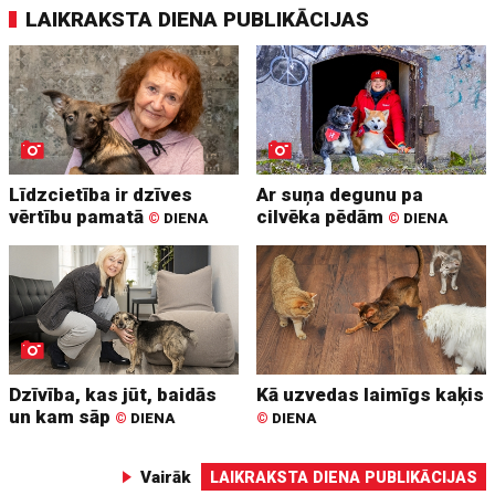
LAIKRAKSTA DIENA PUBLIKĀCIJAS
Līdzcietība ir dzīves
Ar suņa degunu pa
vērtību pamatā
cilvēka pēdām
©
DIENA
©
DIENA
Dzīvība, kas jūt, baidās
Kā uzvedas laimīgs kaķis
un kam sāp
©
DIENA
©
DIENA
Vairāk
LAIKRAKSTA DIENA PUBLIKĀCIJAS