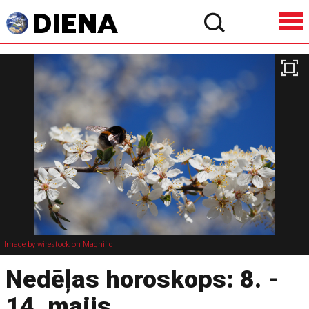
Image by wirestock on Magnific
Nedēļas horoskops: 8. -
14. maijs