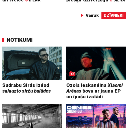
©
DIENA
©
DIENA
Vairāk
DZĪVNIEKI
NOTIKUMI
Sudrabu Sirds izdod
Ozols ieskandina
Xiaomi
salauzto siržu balādes
Arēnas
šovu ar jaunu EP
un īpašu izstādi