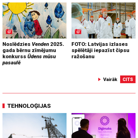
Noslēdzies
Venden
2025.
FOTO: Latvijas izlases
gada bērnu zīmējumu
spēlētāji iepazīst čipsu
konkurss
Ūdens mūsu
ražošanu
pasaulē
Vairāk
CITS
TEHNOLOĢIJAS