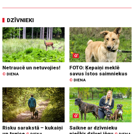
DZĪVNIEKI
Netraucē un netuvojies!
FOTO: Ķepaiņi meklē
savus īstos saimniekus
©
DIENA
©
DIENA
Risku sarakstā – kukaiņi
Saikne ar dzīvnieku
un tveice
piešķir dzīvei jēgu