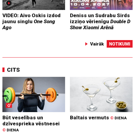
VIDEO: Aivo Oskis izdod
Deniss un Sudrabu Sirds
jaunu singlu
One Song
izziņo vērienīgu
Double D
Ago
Show
Xiaomi Arēnā
Vairāk
NOTIKUMI
CITS
Būt veselības un
Baltais vermuts
©
DIENA
dzīvesprieka vēstnesei
©
DIENA