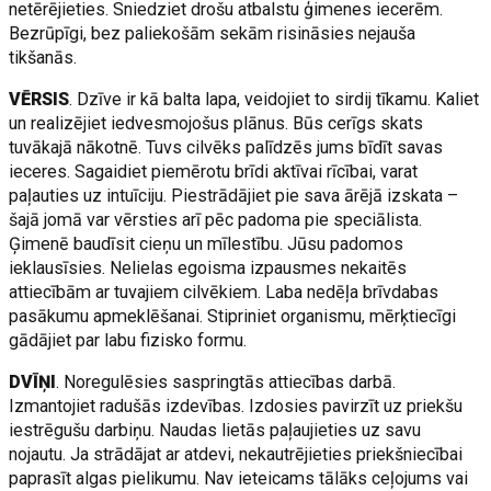
netērējieties. Sniedziet drošu atbalstu ģimenes iecerēm.
Bezrūpīgi, bez paliekošām sekām risināsies nejauša
tikšanās.
VĒRSIS
. Dzīve ir kā balta lapa, veidojiet to sirdij tīkamu. Kaliet
un realizējiet iedvesmojošus plānus. Būs cerīgs skats
tuvākajā nākotnē. Tuvs cilvēks palīdzēs jums bīdīt savas
ieceres. Sagaidiet piemērotu brīdi aktīvai rīcībai, varat
paļauties uz intuīciju. Piestrādājiet pie sava ārējā izskata –
šajā jomā var vērsties arī pēc padoma pie speciālista.
Ģimenē baudīsit cieņu un mīlestību. Jūsu padomos
ieklausīsies. Nelielas egoisma izpausmes nekaitēs
attiecībām ar tuvajiem cilvēkiem. Laba nedēļa brīvdabas
pasākumu apmeklēšanai. Stipriniet organismu, mērķtiecīgi
gādājiet par labu fizisko formu.
DVĪŅI
. Noregulēsies saspringtās attiecības darbā.
Izmantojiet radušās izdevības. Izdosies pavirzīt uz priekšu
iestrēgušu darbiņu. Naudas lietās paļaujieties uz savu
nojautu. Ja strādājat ar atdevi, nekautrējieties priekšniecībai
paprasīt algas pielikumu. Nav ieteicams tālāks ceļojums vai