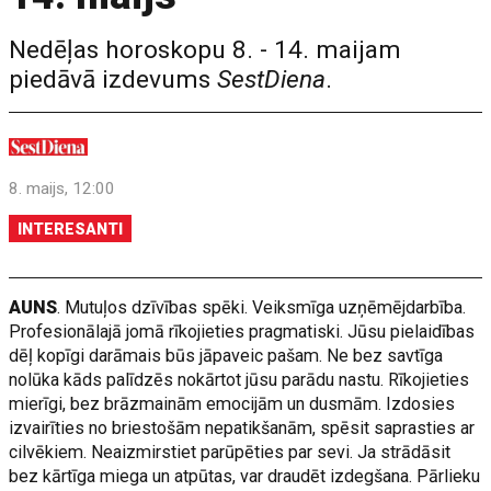
Nedēļas horoskopu 8. - 14. maijam
piedāvā izdevums
SestDiena
.
8. maijs, 12:00
INTERESANTI
AUNS
. Mutuļos dzīvības spēki. Veiksmīga uzņēmējdarbība.
Profesionālajā jomā rīkojieties pragmatiski. Jūsu pielaidības
dēļ kopīgi darāmais būs jāpaveic pašam. Ne bez savtīga
nolūka kāds palīdzēs nokārtot jūsu parādu nastu. Rīkojieties
mierīgi, bez brāzmainām emocijām un dusmām. Izdosies
izvairīties no briestošām nepatikšanām, spēsit saprasties ar
cilvēkiem. Neaizmirstiet parūpēties par sevi. Ja strādāsit
bez kārtīga miega un atpūtas, var draudēt izdegšana. Pārlieku