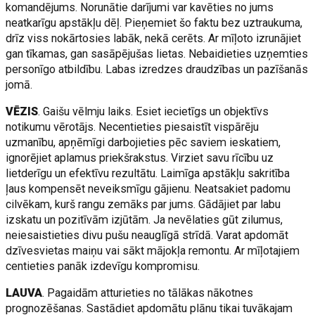
komandējums. Norunātie darījumi var kavēties no jums
neatkarīgu apstākļu dēļ. Pieņemiet šo faktu bez uztraukuma,
drīz viss nokārtosies labāk, nekā cerēts. Ar mīļoto izrunājiet
gan tīkamas, gan sasāpējušas lietas. Nebaidieties uzņemties
personīgo atbildību. Labas izredzes draudzības un pazīšanās
jomā.
VĒZIS
. Gaišu vēlmju laiks. Esiet iecietīgs un objektīvs
notikumu vērotājs. Necentieties piesaistīt vispārēju
uzmanību, apņēmīgi darbojieties pēc saviem ieskatiem,
ignorējiet aplamus priekšrakstus. Virziet savu rīcību uz
lietderīgu un efektīvu rezultātu. Laimīga apstākļu sakritība
ļaus kompensēt neveiksmīgu gājienu. Neatsakiet padomu
cilvēkam, kurš rangu zemāks par jums. Gādājiet par labu
izskatu un pozitīvām izjūtām. Ja nevēlaties gūt zilumus,
neiesaistieties divu pušu neauglīgā strīdā. Varat apdomāt
dzīvesvietas maiņu vai sākt mājokļa remontu. Ar mīļotajiem
centieties panāk izdevīgu kompromisu.
LAUVA
. Pagaidām atturieties no tālākas nākotnes
prognozēšanas. Sastādiet apdomātu plānu tikai tuvākajam