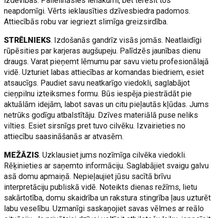
izdevības. Palielināsies ienākumi, bet tērēsit tos
neapdomīgi. Vērts ieklausīties dzīvesbiedra padomos.
Attiecībās robu var iegriezt slimīga greizsirdība.
STRĒLNIEKS
. Izdošanās gandrīz visās jomās. Neatlaidīgi
rūpēsities par karjeras augšupeju. Palīdzēs jaunības dienu
draugs. Varat pieņemt lēmumu par savu vietu profesionālajā
vidē. Uzturiet labas attiecības ar komandas biedriem, esiet
atsaucīgs. Paudiet savu neatkarīgo viedokli, saglabājot
cieņpilnu izteiksmes formu. Būs iespēja piestrādāt pie
aktuālām idejām, labot savas un citu pieļautās kļūdas. Jums
netrūks godīgu atbalstītāju. Dzīves materiālā puse neliks
vilties. Esiet sirsnīgs pret tuvo cilvēku. Izvairieties no
attiecību saasināšanās ar atvasēm.
MEŽĀZIS
. Uzklausiet jums nozīmīga cilvēka viedokli.
Rēķinieties ar saņemto informāciju. Saglabājiet svaigu galvu
asā domu apmaiņā. Nepieļaujiet jūsu sacītā brīvu
interpretāciju publiskā vidē. Noteikts dienas režīms, lietu
sakārtotība, domu skaidrība un rakstura stingrība ļaus uzturēt
labu veselību. Uzmanīgi saskaņojiet savas vēlmes ar reālo