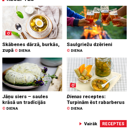
Skābenes dārzā, burkās,
Saulgriežu dzērieni
zupā
©
DIENA
©
DIENA
Jāņu siers – saules
Dienas
receptes:
krāsā un tradīcijās
Turpinām ēst rabarberus
©
DIENA
©
DIENA
Vairāk
RECEPTES