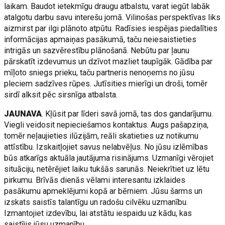
laikam. Baudot ietekmīgu draugu atbalstu, varat iegūt labāk
atalgotu darbu savu interešu jomā. Vilinošas perspektīvas liks
aizmirst par ilgi plānoto atpūtu. Radīsies iespējas piedalīties
informācijas apmaiņas pasākumā, taču neiesaistieties
intrigās un sazvērestību plānošanā. Nebūtu par ļaunu
pārskatīt izdevumus un dzīvot mazliet taupīgāk. Gādība par
mīļoto sniegs prieku, taču partneris nenoņems no jūsu
pleciem sadzīves rūpes. Jutīsities mierīgi un droši, tomēr
sirdī alksit pēc sirsnīga atbalsta.
JAUNAVA
. Kļūsit par līderi savā jomā, tas dos gandarījumu.
Viegli veidosit nepieciešamos kontaktus. Augs pašapziņa,
tomēr neļaujieties ilūzijām, reāli skatieties uz notikumu
attīstību. Izskaitļojiet savus nelabvēļus. No jūsu izlēmības
būs atkarīgs aktuāla jautājuma risinājums. Uzmanīgi vērojiet
situāciju, netērējiet laiku tukšās sarunās. Neiekrītiet uz lētu
pirkumu. Brīvās dienās vēlami interesantu izklaides
pasākumu apmeklējumi kopā ar bērniem. Jūsu šarms un
izskats saistīs talantīgu un radošu cilvēku uzmanību.
Izmantojiet izdevību, lai atstātu iespaidu uz kādu, kas
saistījis jūsu uzmanību.