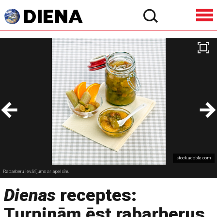
stock.adoble.com
Rabarberu ievārījums ar apelsīnu
Dienas
receptes:
Turpinām ēst rabarberus