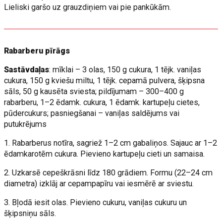
Lieliski garšo uz grauzdiņiem vai pie pankūkām.
Rabarberu pīrāgs
Sastāvdaļas
: mīklai – 3 olas, 150 g cukura, 1 tējk. vaniļas
cukura, 150 g kviešu miltu, 1 tējk. cepamā pulvera, šķipsna
sāls, 50 g kausēta sviesta; pildījumam – 300–400 g
rabarberu, 1–2 ēdamk. cukura, 1 ēdamk. kartupeļu cietes,
pūdercukurs; pasniegšanai – vaniļas saldējums vai
putukrējums
1. Rabarberus notīra, sagriež 1–2 cm gabaliņos. Sajauc ar 1–2
ēdamkarotēm cukura. Pievieno kartupeļu cieti un samaisa.
2. Uzkarsē cepeškrāsni līdz 180 grādiem. Formu (22–24 cm
diametra) izklāj ar cepampapīru vai iesmērē ar sviestu.
3. Bļodā iesit olas. Pievieno cukuru, vaniļas cukuru un
šķipsniņu sāls.