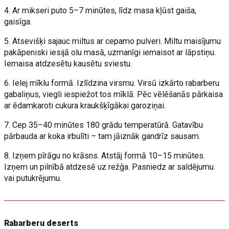
4. Ar mikseri puto 5–7 minūtes, līdz masa kļūst gaiša,
gaisīga.
5. Atsevišķi sajauc miltus ar cepamo pulveri. Miltu maisījumu
pakāpeniski iesijā olu masā, uzmanīgi iemaisot ar lāpstiņu.
Iemaisa atdzesētu kausētu sviestu.
6. Ielej mīklu formā. Izlīdzina virsmu. Virsū izkārto rabarberu
gabaliņus, viegli iespiežot tos mīklā. Pēc vēlēšanās pārkaisa
ar ēdamkaroti cukura kraukšķīgākai garoziņai.
7. Cep 35–40 minūtes 180 grādu temperatūrā. Gatavību
pārbauda ar koka irbulīti – tam jāiznāk gandrīz sausam.
8. Izņem pīrāgu no krāsns. Atstāj formā 10–15 minūtes.
Izņem un pilnībā atdzesē uz režģa. Pasniedz ar saldējumu
vai putukrējumu.
Rabarberu deserts