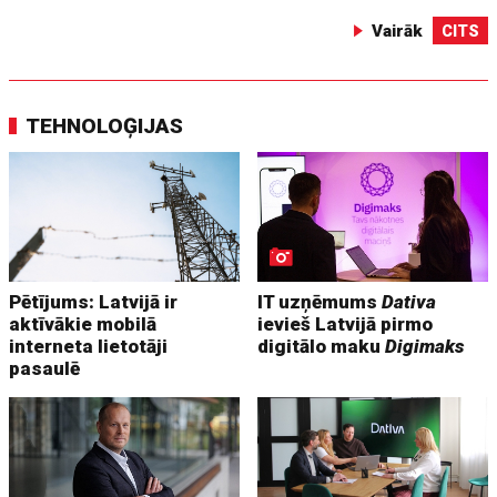
Vairāk
CITS
TEHNOLOĢIJAS
Pētījums: Latvijā ir
IT uzņēmums
Dativa
aktīvākie mobilā
ievieš Latvijā pirmo
interneta lietotāji
digitālo maku
Digimaks
pasaulē