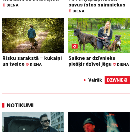
savus īstos saimniekus
©
DIENA
©
DIENA
Risku sarakstā – kukaiņi
Saikne ar dzīvnieku
un tveice
piešķir dzīvei jēgu
©
DIENA
©
DIENA
Vairāk
DZĪVNIEKI
NOTIKUMI