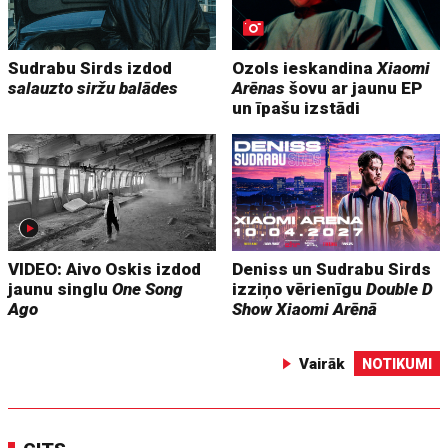
Sudrabu Sirds izdod
Ozols ieskandina
Xiaomi
salauzto siržu balādes
Arēnas
šovu ar jaunu EP
un īpašu izstādi
VIDEO: Aivo Oskis izdod
Deniss un Sudrabu Sirds
jaunu singlu
One Song
izziņo vērienīgu
Double D
Ago
Show
Xiaomi Arēnā
Vairāk
NOTIKUMI