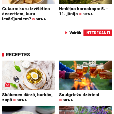
Cukurs: kuru izvēlēties
Nedēļas horoskops: 5. -
desertiem, kuru
11. jūnijs
©
DIENA
ievārījumiem?
©
DIENA
Vairāk
INTERESANTI
RECEPTES
Skābenes dārzā, burkās,
Saulgriežu dzērieni
zupā
©
DIENA
©
DIENA