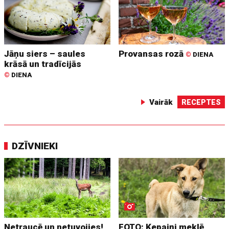
Jāņu siers – saules
Provansas rozā
©
DIENA
krāsā un tradīcijās
©
DIENA
Vairāk
RECEPTES
DZĪVNIEKI
Netraucē un netuvojies!
FOTO: Ķepaiņi meklē