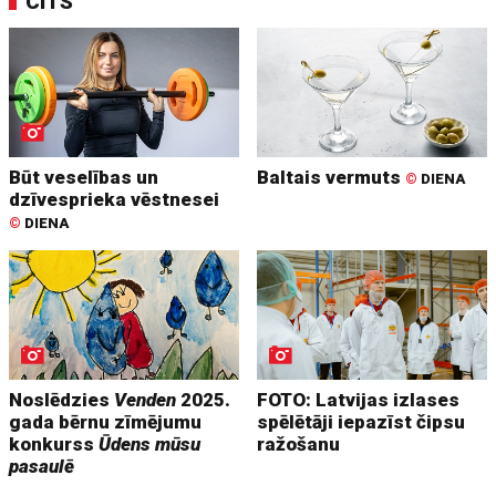
CITS
Būt veselības un
Baltais vermuts
©
DIENA
dzīvesprieka vēstnesei
©
DIENA
Noslēdzies
Venden
2025.
FOTO: Latvijas izlases
gada bērnu zīmējumu
spēlētāji iepazīst čipsu
konkurss
Ūdens mūsu
ražošanu
pasaulē