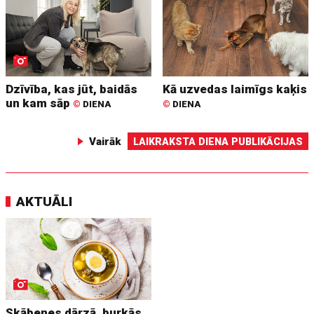
Dzīvība, kas jūt, baidās
Kā uzvedas laimīgs kaķis
un kam sāp
©
DIENA
©
DIENA
Vairāk
LAIKRAKSTA DIENA PUBLIKĀCIJAS
AKTUĀLI
Skābenes dārzā, burkās,