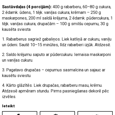
Sastāvdaļas (4 porcijām):
400 g rabarberu, 60–80 g cukura,
2 ēdamk. ūdens, 1 tējk. vaniļas cukura; krēmam – 250 g
maskarpones, 200 ml saldā krējuma, 2 ēdamk. pūdercukura, 1
tējk. vaniļas cukura; drupačām – 100 g smilšu cepumu, 30 g
kausēta sviesta
1. Rabarberus sagriež gabaliņos. Liek katliņā ar cukuru, vaniļu
un ūdeni. Sautē 10–15 minūtes, līdz rabarberi izjūk. Atdzesē.
2. Saldo krējumu saputo ar pūdercukuru. Iemaisa maskarponi
un vaniļas cukuru.
3. Pagatavo drupačas – cepumus sasmalcina un sajauc ar
kausētu sviestu.
4. Kārto glāzītēs. Liek drupačas, rabarberu masu, krēmu.
Atdzesē apmēram stundu. Pirms pasniegšanas dekorē pēc
izvēles.
Ieteikt