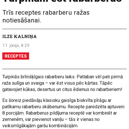
Trīs receptes rabarberu ražas
notiesāšanai.
ILZE KALNIŅA
11. jūnijs, 8:29
RECEPTES
Turpinās brīnišķīgais rabarberu laiks. Patlaban vēl pati pirmā
raža sulīga un svaiga – var ēst visus pēc kārtas. Tāpēc
gatavojiet kūkas, desertus un citus ēdienus no rabarberiem!
Es šoreiz piedāvāju klasisku gaisīga biskvīta pīrāgu ar
patīkamu rabarberu skābenumu. Recepte paredzēta aptuveni
8 porcijām. Rabarberus pildījuma receptē var kombinēt ar
zemenēm, var pievienot vaniļu – tās ir vienas no
veiksmīgākajām garšu kombinācijām.