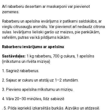
Arī rabarberu desertam ar maskarponi var pievienot
zemenes.
Rabarberu un apelsīna ievārījums ir patīkami saldskābs, ar
vieglu citrusaugļu aromātu. Var pievienot arī nedaudz citrona
sulas. Ievārījums lieliski garšo uz maizes, pie pankūkām,
vafelēm, putras vai kā pildījums kūkām.
Rabarberu ievārījums ar apelsīnu
Sastāvdaļas:
1 kg rabarberu, 700 g cukura, 1 apelsīns
(mīkstums un rīvēta miziņa)
1. Sagriež rabarberus.
2. Sajauc ar cukuru un atstāj uz 1–2 stundām.
3. Pievieno apelsīna mīkstumu un miziņu.
4. Vāra 20–30 minūtes, līdz sabiezē
. 5. Pilda iepriekš izkarsētās burkās. Aizvāko un atdzesē.