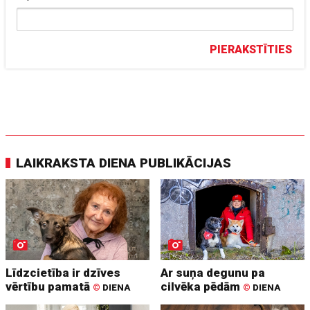
PIERAKSTĪTIES
LAIKRAKSTA DIENA PUBLIKĀCIJAS
Līdzcietība ir dzīves
Ar suņa degunu pa
vērtību pamatā
cilvēka pēdām
©
DIENA
©
DIENA