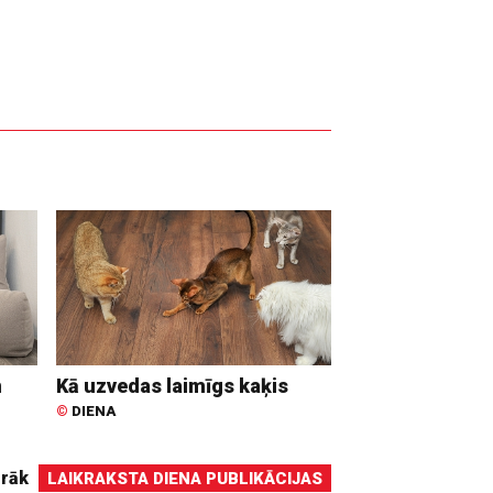
n
Kā uzvedas laimīgs kaķis
©
DIENA
irāk
LAIKRAKSTA DIENA PUBLIKĀCIJAS