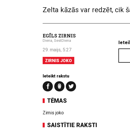
Zelta kāzās var redzēt, cik
EGĪLS ZIRNIS
Diena, SestDiena
Ietei
29. maijs, 5:27
ZIRNIS JOKO
Ieteikt rakstu
TĒMAS
Zirnis joko
SAISTĪTIE RAKSTI