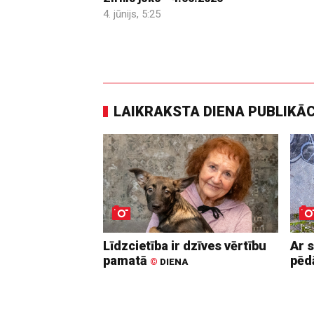
4. jūnijs, 5:25
LAIKRAKSTA DIENA PUBLIKĀ
Līdzcietība ir dzīves vērtību
Ar 
pamatā
pē
©
DIENA