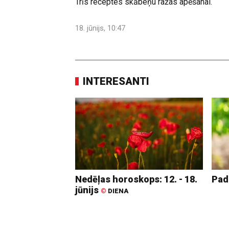
Trīs receptes skābeņu ražas apēšanai.
18. jūnijs, 10:47
INTERESANTI
Nedēļas horoskops: 12. - 18.
Pad
jūnijs
©
DIENA