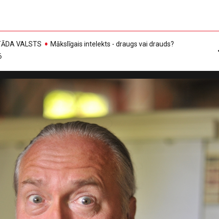
, TĀDA VALSTS
Mākslīgais intelekts - draugs vai drauds?
6