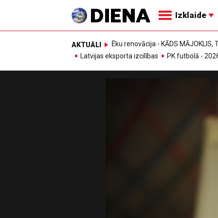
Izklaide
Ēku renovācija - KĀDS MĀJOKLIS
AKTUĀLI
Latvijas eksporta izcilības
PK futbolā - 202