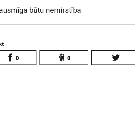
 šausmīga būtu nemirstība.
kt
0
0