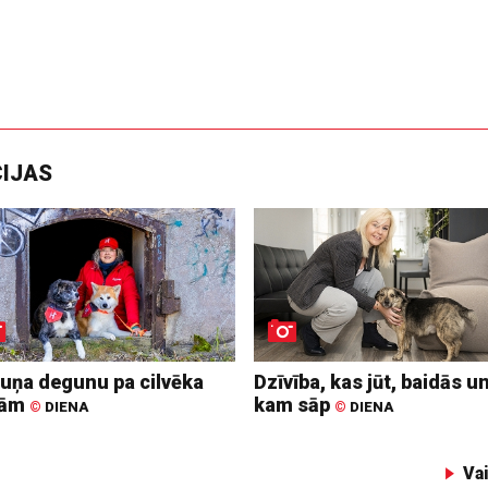
CIJAS
suņa degunu pa cilvēka
Dzīvība, kas jūt, baidās u
dām
kam sāp
©
DIENA
©
DIENA
Va