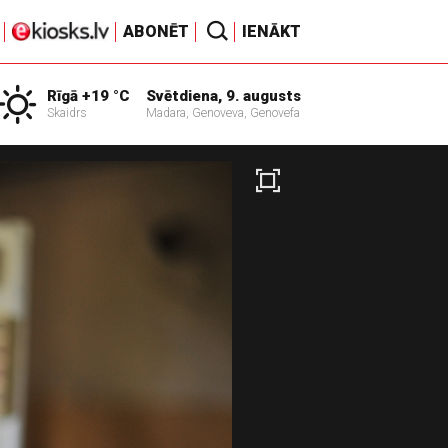
ABONĒT
IENĀKT
Rīgā +19 °C
Svētdiena, 9. augusts
Skaidrs
Madara, Genoveva, Genovefa