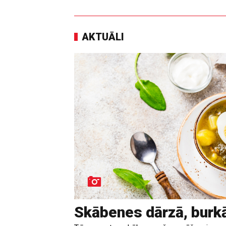
AKTUĀLI
Skābenes dārzā, burk