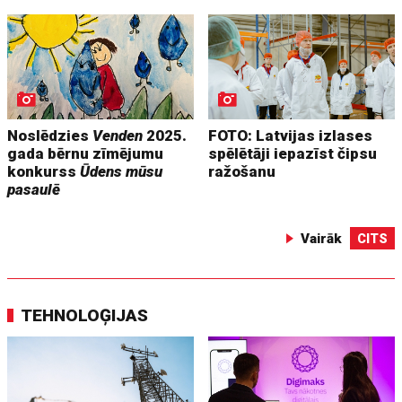
Noslēdzies
Venden
2025.
FOTO: Latvijas izlases
gada bērnu zīmējumu
spēlētāji iepazīst čipsu
konkurss
Ūdens mūsu
ražošanu
pasaulē
Vairāk
CITS
TEHNOLOĢIJAS