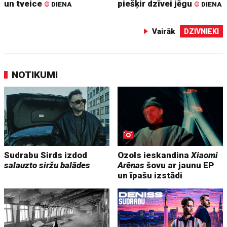
un tveice
piešķir dzīvei jēgu
©
DIENA
©
DIENA
Vairāk
DZĪVNIEKI
NOTIKUMI
Sudrabu Sirds izdod
Ozols ieskandina
Xiaomi
salauzto siržu balādes
Arēnas
šovu ar jaunu EP
un īpašu izstādi