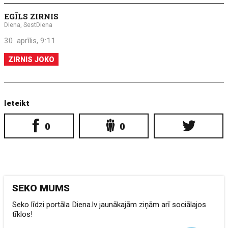
EGĪLS ZIRNIS
Diena, SestDiena
30. aprīlis, 9:11
ZIRNIS JOKO
Ieteikt
0
0
SEKO MUMS
Seko līdzi portāla Diena.lv jaunākajām ziņām arī sociālajos
tīklos!