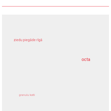
ziedu piegāde rīgā
meliorācijas darbi
octa
dziļurbums
kravu apdrošināšana
granulu katli
siltumsūknis