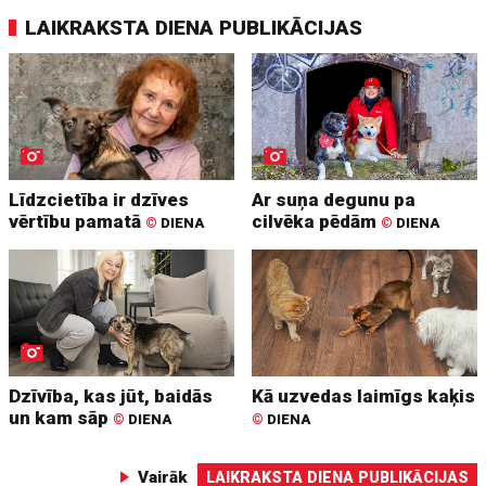
LAIKRAKSTA DIENA PUBLIKĀCIJAS
Līdzcietība ir dzīves
Ar suņa degunu pa
vērtību pamatā
cilvēka pēdām
©
DIENA
©
DIENA
Dzīvība, kas jūt, baidās
Kā uzvedas laimīgs kaķis
un kam sāp
©
DIENA
©
DIENA
Vairāk
LAIKRAKSTA DIENA PUBLIKĀCIJAS