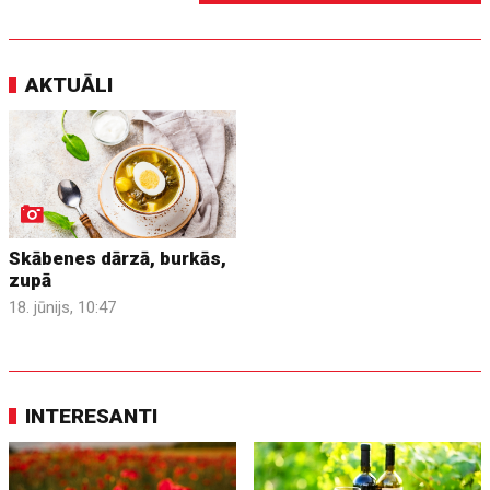
AKTUĀLI
Skābenes dārzā, burkās,
zupā
18. jūnijs, 10:47
INTERESANTI