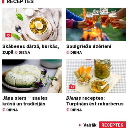
RECEPTES
Skābenes dārzā, burkās,
Saulgriežu dzērieni
zupā
©
DIENA
©
DIENA
Jāņu siers – saules
Dienas
receptes:
krāsā un tradīcijās
Turpinām ēst rabarberus
©
DIENA
©
DIENA
Vairāk
RECEPTES