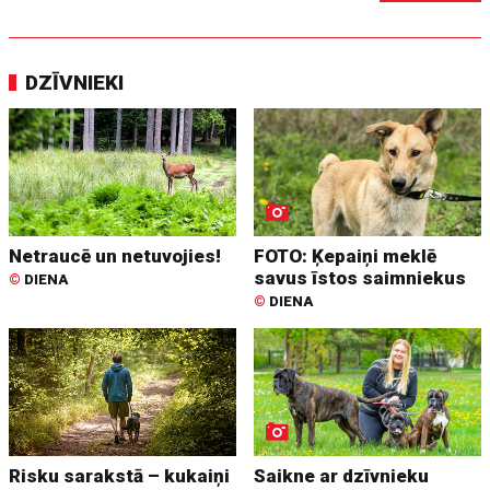
DZĪVNIEKI
Netraucē un netuvojies!
FOTO: Ķepaiņi meklē
savus īstos saimniekus
©
DIENA
©
DIENA
Risku sarakstā – kukaiņi
Saikne ar dzīvnieku