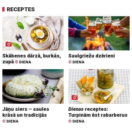
RECEPTES
Skābenes dārzā, burkās,
Saulgriežu dzērieni
zupā
©
DIENA
©
DIENA
Jāņu siers – saules
Dienas
receptes:
krāsā un tradīcijās
Turpinām ēst rabarberus
©
DIENA
©
DIENA