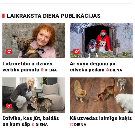
LAIKRAKSTA DIENA PUBLIKĀCIJAS
Līdzcietība ir dzīves
Ar suņa degunu pa
vērtību pamatā
cilvēka pēdām
©
DIENA
©
DIENA
Dzīvība, kas jūt, baidās
Kā uzvedas laimīgs kaķis
un kam sāp
©
DIENA
©
DIENA