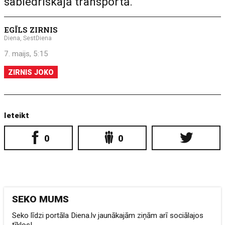
sabiedriskajā transportā.
EGĪLS ZIRNIS
Diena, SestDiena
7. maijs, 5:15
ZIRNIS JOKO
Ieteikt
0
0
SEKO MUMS
Seko līdzi portāla Diena.lv jaunākajām ziņām arī sociālajos