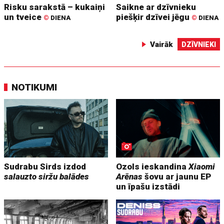
Risku sarakstā – kukaiņi
Saikne ar dzīvnieku
un tveice
piešķir dzīvei jēgu
©
DIENA
©
DIENA
Vairāk
DZĪVNIEKI
NOTIKUMI
Sudrabu Sirds izdod
Ozols ieskandina
Xiaomi
salauzto siržu balādes
Arēnas
šovu ar jaunu EP
un īpašu izstādi