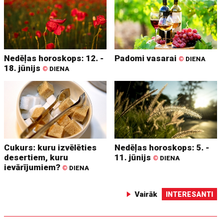
Nedēļas horoskops: 12. -
Padomi vasarai
©
DIENA
18. jūnijs
©
DIENA
Cukurs: kuru izvēlēties
Nedēļas horoskops: 5. -
desertiem, kuru
11. jūnijs
©
DIENA
ievārījumiem?
©
DIENA
Vairāk
INTERESANTI