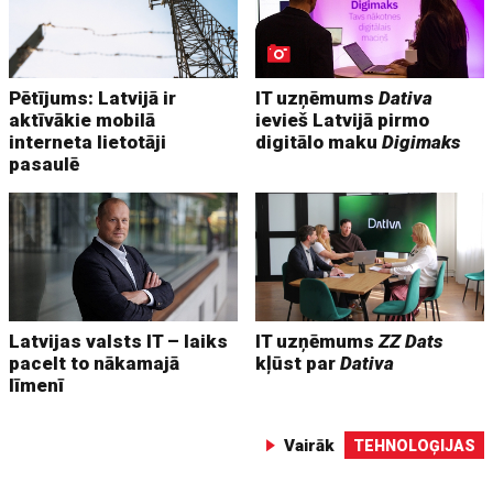
Pētījums: Latvijā ir
IT uzņēmums
Dativa
aktīvākie mobilā
ievieš Latvijā pirmo
interneta lietotāji
digitālo maku
Digimaks
pasaulē
Latvijas valsts IT – laiks
IT uzņēmums
ZZ Dats
pacelt to nākamajā
kļūst par
Dativa
līmenī
Vairāk
TEHNOLOĢIJAS