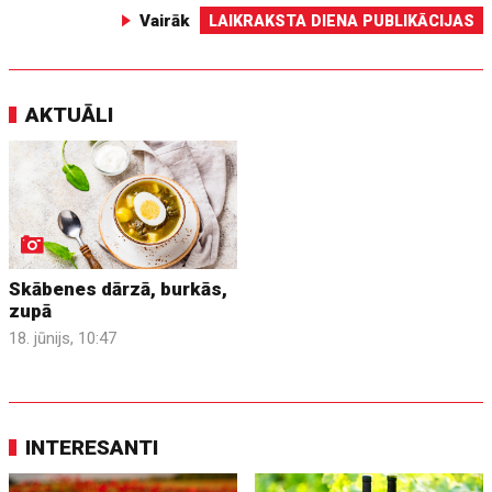
Vairāk
LAIKRAKSTA DIENA PUBLIKĀCIJAS
AKTUĀLI
Skābenes dārzā, burkās,
zupā
18. jūnijs, 10:47
INTERESANTI