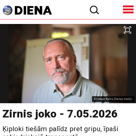
Kristaps Kalns, Dienas mediji
Zirnis joko - 7.05.2026
Ķiploki tiešām palīdz pret gripu, īpaši