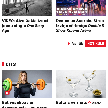
VIDEO: Aivo Oskis izdod
Deniss un Sudrabu Sirds
jaunu singlu
One Song
izziņo vērienīgu
Double D
Ago
Show
Xiaomi Arēnā
Vairāk
NOTIKUMI
CITS
Būt veselības un
Baltais vermuts
©
DIENA
dzīvesprieka vēstnesei