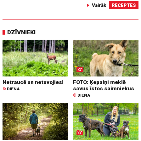
Vairāk
RECEPTES
DZĪVNIEKI
Netraucē un netuvojies!
FOTO: Ķepaiņi meklē
savus īstos saimniekus
©
DIENA
©
DIENA