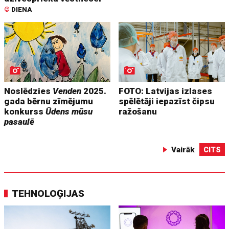
©
DIENA
Noslēdzies
Venden
2025.
FOTO: Latvijas izlases
gada bērnu zīmējumu
spēlētāji iepazīst čipsu
konkurss
Ūdens mūsu
ražošanu
pasaulē
Vairāk
CITS
TEHNOLOĢIJAS