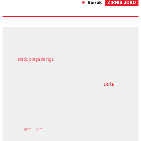
Vairāk
ZIRNIS JOKO
ziedu piegāde rīgā
meliorācijas darbi
octa
dziļurbums
kravu apdrošināšana
granulu katli
siltumsūknis