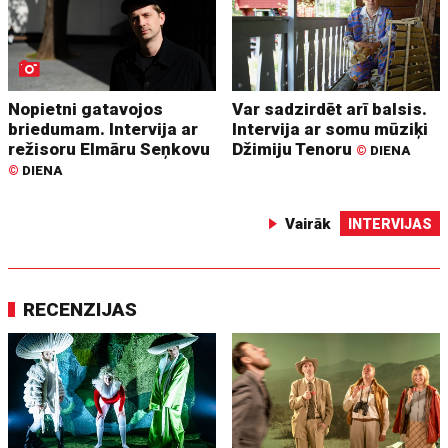
Nopietni gatavojos
Var sadzirdēt arī balsis.
briedumam. Intervija ar
Intervija ar somu mūziķi
režisoru Elmāru Seņkovu
Džimiju Tenoru
©
DIENA
©
DIENA
Vairāk
INTERVIJAS
RECENZIJAS