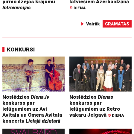
pirmo dzejas krājumu
latviešiem Azerbaidžānā
Introversijas
©
DIENA
Vairāk
GRĀMATAS
KONKURSI
Noslēdzies
Diena.lv
Noslēdzies
Dienas
konkurss par
konkurss par
ielūgumiem uz Avi
ielūgumiem uz Retro
Avitala un Omera Avitala
vakaru Jelgavā
©
DIENA
koncertu
Lielajā dzintarā