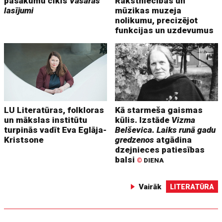
pasākumu cikls
Vasaras
Rakstniecības un
lasījumi
mūzikas muzeja
nolikumu, precizējot
funkcijas un uzdevumus
LU Literatūras, folkloras
Kā starmeša gaismas
un mākslas institūtu
kūlis. Izstāde
Vizma
turpinās vadīt Eva Eglāja-
Belševica. Laiks runā gadu
Kristsone
gredzenos
atgādina
dzejnieces patiesības
balsi
©
DIENA
Vairāk
LITERATŪRA