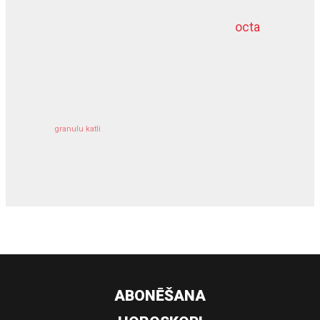
octa
dziļurbums
kravu apdrošināšana
granulu katli
siltumsūknis
ABONĒŠANA