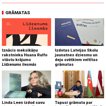
GRĀMATAS
Iznācis meksikāņu
Izdotas Latvijas Skolu
rakstnieka Huana Rulfo
jaunatnes dziesmu un
stāstu krājums
deju svētkiem veltītas
Līdzenums liesmās
grāmatas
Linda Leen izdod savu
Tapusi grāmata par