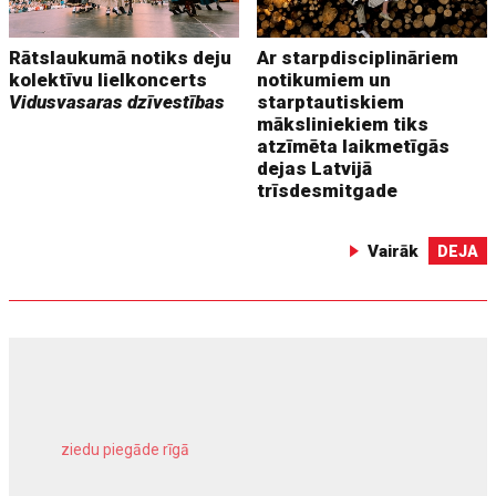
Rātslaukumā notiks deju
Ar starpdisciplināriem
kolektīvu lielkoncerts
notikumiem un
Vidusvasaras dzīvestības
starptautiskiem
māksliniekiem tiks
atzīmēta laikmetīgās
dejas Latvijā
trīsdesmitgade
Vairāk
DEJA
ziedu piegāde rīgā
meliorācijas darbi