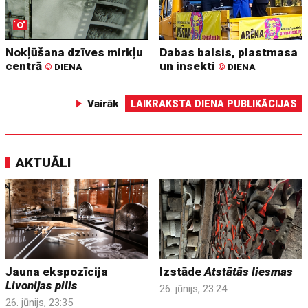
Nokļūšana dzīves mirkļu
Dabas balsis, plastmasa
centrā
un insekti
©
DIENA
©
DIENA
Vairāk
LAIKRAKSTA DIENA PUBLIKĀCIJAS
AKTUĀLI
Jauna ekspozīcija
Izstāde
Atstātās liesmas
Livonijas pilis
26. jūnijs, 23:24
26. jūnijs, 23:35