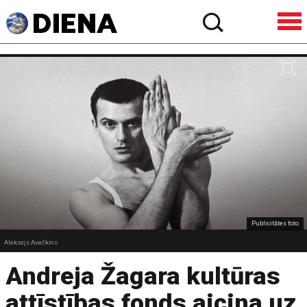
Publicitātes foto
Aleksejs Avečkins
Andreja Žagara kultūras
attīstības fonds aicina uz