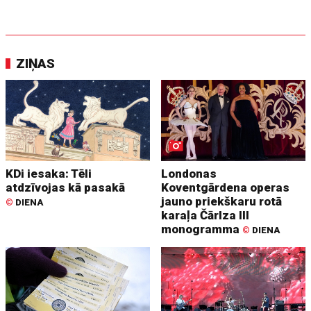
ZIŅAS
KDi iesaka: Tēli
Londonas
atdzīvojas kā pasakā
Koventgārdena operas
jauno priekškaru rotā
©
DIENA
karaļa Čārlza III
monogramma
©
DIENA