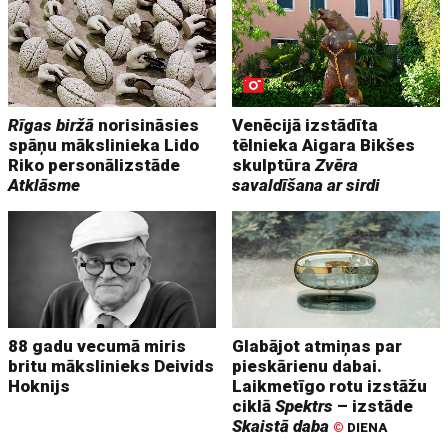
Rīgas biržā
norisināsies
Venēcijā izstādīta
spāņu mākslinieka Lido
tēlnieka Aigara Bikšes
Riko personālizstāde
skulptūra
Zvēra
Atklāsme
savaldīšana ar sirdi
88 gadu vecumā miris
Glabājot atmiņas par
britu mākslinieks Deivids
pieskārienu dabai.
Hoknijs
Laikmetīgo rotu izstāžu
ciklā
Spektrs
– izstāde
Skaistā daba
©
DIENA