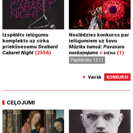
Izspēlēts ielūgumu
Noslēdzies konkurss par
komplekts uz cirka
ielūgumiem uz šovu
priekšnesumu
Svalbard
Mūzika tumsā: Pavasara
Cabaret Night
(2556)
noskaņojums
(1)
©
DIENA
Papildināts 13:11
Vairāk
KONKURSI
CEĻOJUMI