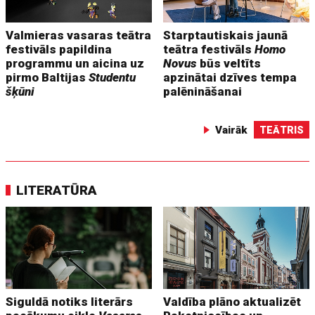
Valmieras vasaras teātra
Starptautiskais jaunā
festivāls papildina
teātra festivāls
Homo
programmu un aicina uz
Novus
būs veltīts
pirmo Baltijas
Studentu
apzinātai dzīves tempa
šķūni
palēnināšanai
Vairāk
TEĀTRIS
LITERATŪRA
Siguldā notiks literārs
Valdība plāno aktualizēt