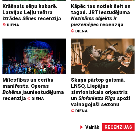
Krāšņais sēņu kabarē.
Kāpēc tas notiek šeit un
Latvijas Leļļu teātra
tagad. JRT iestudējuma
izrādes
Sēnes
recenzija
Nezināms objekts ir
piezemējies
recenzija
©
DIENA
©
DIENA
Mīlestības un cerību
Skaņa pārtop gaismā.
manifests. Operas
LNSO, Liepājas
Bohēma
jauniestudējuma
simfoniskais orķestris
recenzija
un
Sinfonietta Rīga
spoži
©
DIENA
vainagojuši sezonu
©
DIENA
Vairāk
RECENZIJAS