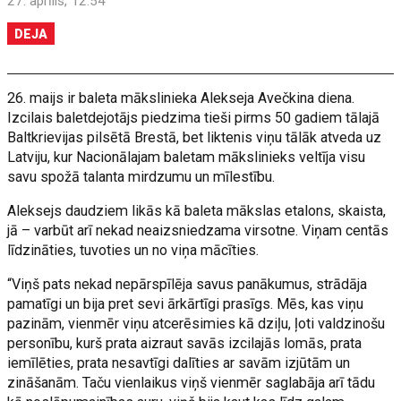
27. aprīlis, 12:54
DEJA
26. maijs ir baleta mākslinieka Alekseja Avečkina diena.
Izcilais baletdejotājs piedzima tieši pirms 50 gadiem tālajā
Baltkrievijas pilsētā Brestā, bet liktenis viņu tālāk atveda uz
Latviju, kur Nacionālajam baletam mākslinieks veltīja visu
savu spožā talanta mirdzumu un mīlestību.
Aleksejs daudziem likās kā baleta mākslas etalons, skaista,
jā – varbūt arī nekad neaizsniedzama virsotne. Viņam centās
līdzināties, tuvoties un no viņa mācīties.
“Viņš pats nekad nepārspīlēja savus panākumus, strādāja
pamatīgi un bija pret sevi ārkārtīgi prasīgs. Mēs, kas viņu
pazinām, vienmēr viņu atcerēsimies kā dziļu, ļoti valdzinošu
personību, kurš prata aizraut savās izcilajās lomās, prata
iemīlēties, prata nesavtīgi dalīties ar savām izjūtām un
zināšanām. Taču vienlaikus viņš vienmēr saglabāja arī tādu