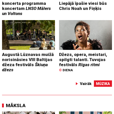
koncerta programma
Liepājā īpašie viesi būs
koncertam
LNSO Mālers
Chris Noah un Fiņķis
un Voltons
Augustā Lūznavas muižā
Džezs, opera, meistari,
norisināsies VIII Baltijas
spilgti talanti. Tuvojas
džeza festivāls
Škiuņa
festivāls
Rīgas ritmi
džezs
©
DIENA
Vairāk
MŪZIKA
MĀKSLA