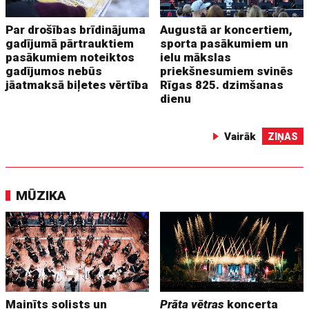
Par drošības brīdinājuma
Augustā ar koncertiem,
gadījumā pārtrauktiem
sporta pasākumiem un
pasākumiem noteiktos
ielu mākslas
gadījumos nebūs
priekšnesumiem svinēs
jāatmaksā biļetes vērtība
Rīgas 825. dzimšanas
dienu
Vairāk
ZIŅAS
MŪZIKA
Mainīts solists un
Prāta vētras
koncerta