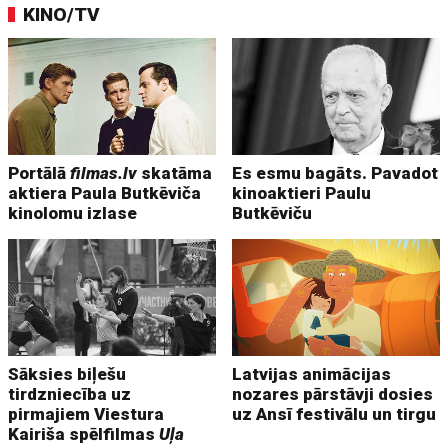
KINO/TV
Portālā
filmas.lv
skatāma
Es esmu bagāts. Pavadot
aktiera Paula Butkēviča
kinoaktieri Paulu
kinolomu izlase
Butkēviču
Sāksies biļešu
Latvijas animācijas
tirdzniecība uz
nozares pārstāvji dosies
pirmajiem Viestura
uz Ansī festivālu un tirgu
Kairiša spēlfilmas
Uļa