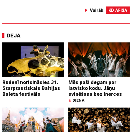
Vairāk
KD AFIŠA
DEJA
Rudenī norisināsies 31.
Mēs paši degam par
Starptautiskais Baltijas
latvisko kodu. Jāņu
Baleta festivāls
svinēšana bez inerces
©
DIENA