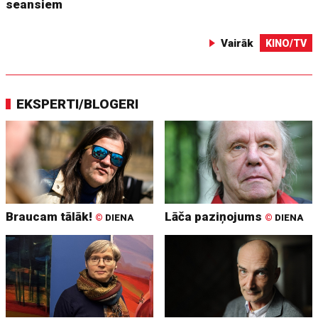
seansiem
Vairāk
KINO/TV
EKSPERTI/BLOGERI
Braucam tālāk!
Lāča paziņojums
©
DIENA
©
DIENA