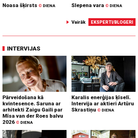
Noasa šķirsts
Slepena vara
©
DIENA
©
DIENA
Vairāk
EKSPERTI/BLOGERI
INTERVIJAS
Pārveidošana kā
Karalis enerģijas ķīselī.
kvintesence. Saruna ar
Intervija ar aktieri Artūru
arhitekti Zaigu Gaili par
Skrastiņu
©
DIENA
Mīsa van der Roes balvu
2026
©
DIENA