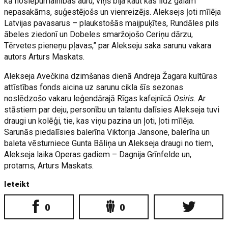
kā noslēpumainības auru, viņš bija kaut kas līdz galam
nepasakāms, suģestējošs un vienreizējs. Aleksejs ļoti mīlēja
Latvijas pavasarus – plaukstošās maijpuķītes, Rundāles pils
ābeles ziedonī un Dobeles smaržojošo Ceriņu dārzu,
Tērvetes pieneņu pļavas,” par Alekseju saka sarunu vakara
autors Arturs Maskats.
Alekseja Avečkina dzimšanas dienā Andreja Žagara kultūras
attīstības fonds aicina uz sarunu cikla šīs sezonas
noslēdzošo vakaru leģendārajā Rīgas kafejnīcā
Osiris.
Ar
stāstiem par deju, personību un talantu dalīsies Alekseja tuvi
draugi un kolēģi, tie, kas viņu pazina un ļoti, ļoti mīlēja.
Sarunās piedalīsies balerīna Viktorija Jansone, balerīna un
baleta vēsturniece Gunta Bāliņa un Alekseja draugi no tiem,
Alekseja laika Operas gadiem – Dagnija Grīnfelde un,
protams, Arturs Maskats.
Ieteikt
0
0