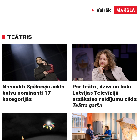
Vairāk
MĀKSLA
TEĀTRIS
Nosaukti
Spēlmaņu nakts
Par teātri, dzīvi un laiku.
balvu nominanti 17
Latvijas Televīzijā
kategorijās
atsāksies raidījumu cikls
Teātra garša