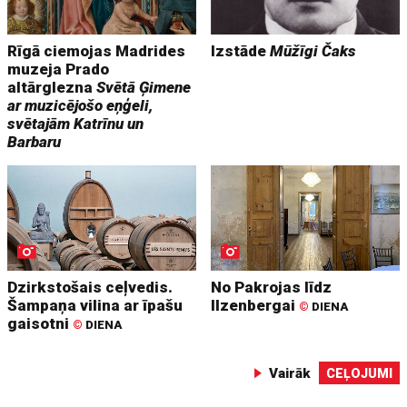
Rīgā ciemojas Madrides
Izstāde
Mūžīgi Čaks
muzeja Prado
altārglezna
Svētā Ģimene
ar muzicējošo eņģeli,
svētajām Katrīnu un
Barbaru
Dzirkstošais ceļvedis.
No Pakrojas līdz
Šampaņa vilina ar īpašu
Ilzenbergai
©
DIENA
gaisotni
©
DIENA
Vairāk
CEĻOJUMI