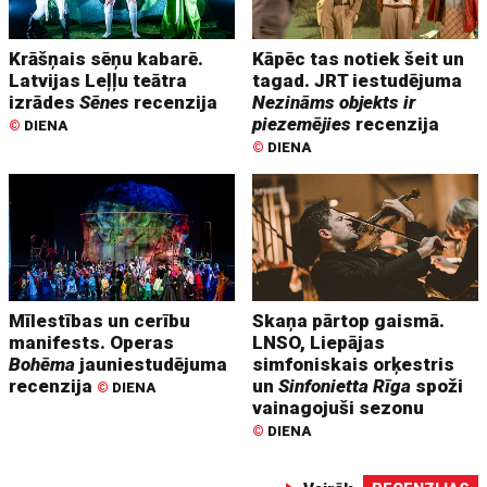
Krāšņais sēņu kabarē.
Kāpēc tas notiek šeit un
Latvijas Leļļu teātra
tagad. JRT iestudējuma
izrādes
Sēnes
recenzija
Nezināms objekts ir
piezemējies
recenzija
©
DIENA
©
DIENA
Mīlestības un cerību
Skaņa pārtop gaismā.
manifests. Operas
LNSO, Liepājas
Bohēma
jauniestudējuma
simfoniskais orķestris
recenzija
un
Sinfonietta Rīga
spoži
©
DIENA
vainagojuši sezonu
©
DIENA