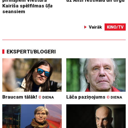
Kairiša spēlfilmas
Uļa
seansiem
Vairāk
KINO/TV
EKSPERTI/BLOGERI
Braucam tālāk!
Lāča paziņojums
©
DIENA
©
DIENA