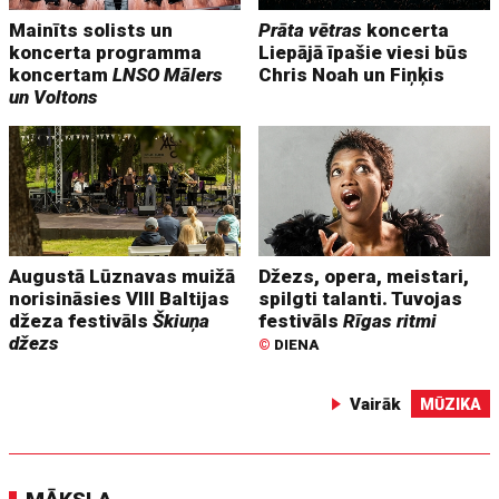
Mainīts solists un
Prāta vētras
koncerta
koncerta programma
Liepājā īpašie viesi būs
koncertam
LNSO Mālers
Chris Noah un Fiņķis
un Voltons
Augustā Lūznavas muižā
Džezs, opera, meistari,
norisināsies VIII Baltijas
spilgti talanti. Tuvojas
džeza festivāls
Škiuņa
festivāls
Rīgas ritmi
džezs
©
DIENA
Vairāk
MŪZIKA