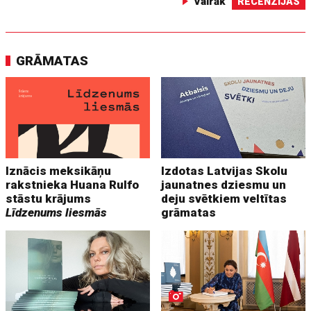
Vairāk
RECENZIJAS
GRĀMATAS
Iznācis meksikāņu
Izdotas Latvijas Skolu
rakstnieka Huana Rulfo
jaunatnes dziesmu un
stāstu krājums
deju svētkiem veltītas
Līdzenums liesmās
grāmatas