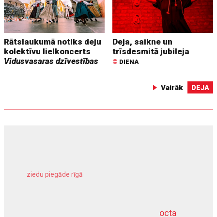
Rātslaukumā notiks deju
Deja, saikne un
kolektīvu lielkoncerts
trīsdesmitā jubileja
Vidusvasaras dzīvestības
©
DIENA
Vairāk
DEJA
ziedu piegāde rīgā
meliorācijas darbi
octa
dziļurbums