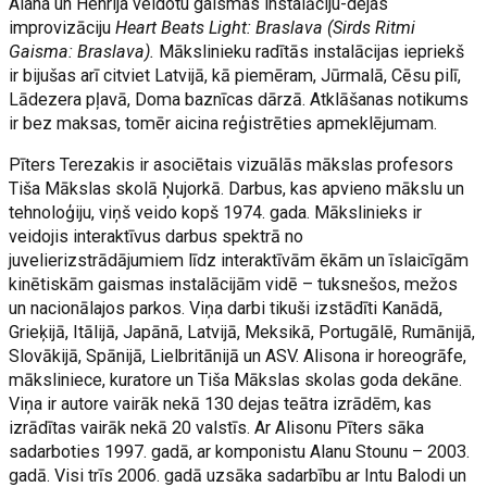
Alana un Henrija veidotu gaismas instalāciju-dejas
improvizāciju
Heart Beats Light: Braslava (Sirds Ritmi
Gaisma: Braslava).
Mākslinieku radītās instalācijas iepriekš
ir bijušas arī citviet Latvijā, kā piemēram, Jūrmalā, Cēsu pilī,
Lādezera pļavā, Doma baznīcas dārzā. Atklāšanas notikums
ir bez maksas, tomēr aicina reģistrēties apmeklējumam.
Pīters Terezakis ir asociētais vizuālās mākslas profesors
Tiša Mākslas skolā Ņujorkā. Darbus, kas apvieno mākslu un
tehnoloģiju, viņš veido kopš 1974. gada. Mākslinieks ir
veidojis interaktīvus darbus spektrā no
juvelierizstrādājumiem līdz interaktīvām ēkām un īslaicīgām
kinētiskām gaismas instalācijām vidē – tuksnešos, mežos
un nacionālajos parkos. Viņa darbi tikuši izstādīti Kanādā,
Grieķijā, Itālijā, Japānā, Latvijā, Meksikā, Portugālē, Rumānijā,
Slovākijā, Spānijā, Lielbritānijā un ASV. Alisona ir horeogrāfe,
māksliniece, kuratore un Tiša Mākslas skolas goda dekāne.
Viņa ir autore vairāk nekā 130 dejas teātra izrādēm, kas
izrādītas vairāk nekā 20 valstīs. Ar Alisonu Pīters sāka
sadarboties 1997. gadā, ar komponistu Alanu Stounu – 2003.
gadā. Visi trīs 2006. gadā uzsāka sadarbību ar Intu Balodi un