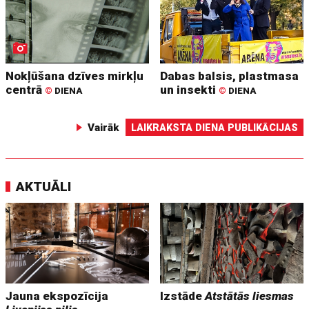
Nokļūšana dzīves mirkļu
Dabas balsis, plastmasa
centrā
un insekti
©
DIENA
©
DIENA
Vairāk
LAIKRAKSTA DIENA PUBLIKĀCIJAS
AKTUĀLI
Jauna ekspozīcija
Izstāde
Atstātās liesmas