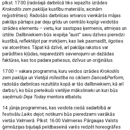
plkst. 17.00 (radošajā darbnīcā tiks iepazīts izrādes
Krokodils zem paklāja
kustību materiāls; aicinām
reģistrēties). Radošās darbnīcas ietvaros vienkāršs mājas
paklājs pārtaps par deju grīdu un centrālo kopīgi veidotās
izrādes elementu – vietu, kur sastopas ķermenis, atmiņas un
iztēle. Dalībniekiem būs iespēja “aust” savu dzīves pieredzi
kustībā, reflektējot par mirkļiem, kas liek pasmaidīt, ilgoties
vai atcerēties. Tāpat kā dzīvē, arī paklāja rakstos var
parādīties kļūdas, neparedzēti savienojumi un dažādas
faktūras, kas tos padara patiesus, dzīvus un oriģinālus.
17.00 – vakara programma, kuru veidos izrādes
Krokodils
zem paklāja
un
Vietējā mīlestība
no cikliem
Dance&Perform,
radošās darbnīcas rezultāts kopā ar tās dalībniekiem, kā arī
darbs/i, ko būs pieteikuši vietējie mākslinieki un kuri būs
saņēmuši
Deja Today
mentora atbalstu.
14. jūnija programmas, kas veidota ciešā sadarbībā ar
festivālu
Laiks dejot,
notikumi būs pieredzami vairākās
vietās Valmierā. Plkst. 16.00 Valmieras Pārgaujas Valsts
ģimnāzijas bijušajā peldbaseinā varēs redzēt horeogrāfes