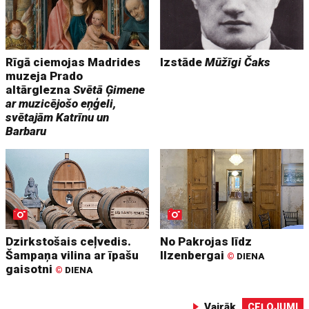
Rīgā ciemojas Madrides
Izstāde
Mūžīgi Čaks
muzeja Prado
altārglezna
Svētā Ģimene
ar muzicējošo eņģeli,
svētajām Katrīnu un
Barbaru
Dzirkstošais ceļvedis.
No Pakrojas līdz
Šampaņa vilina ar īpašu
Ilzenbergai
©
DIENA
gaisotni
©
DIENA
Vairāk
CEĻOJUMI