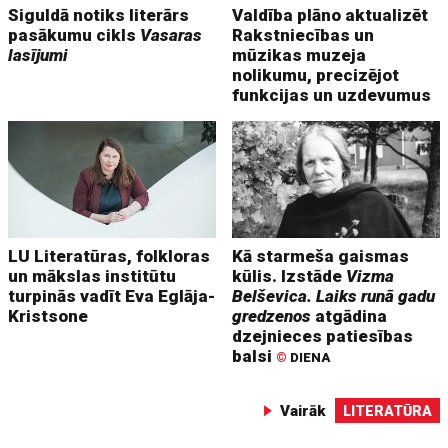
Siguldā notiks literārs
Valdība plāno aktualizēt
pasākumu cikls
Vasaras
Rakstniecības un
lasījumi
mūzikas muzeja
nolikumu, precizējot
funkcijas un uzdevumus
LU Literatūras, folkloras
Kā starmeša gaismas
un mākslas institūtu
kūlis. Izstāde
Vizma
turpinās vadīt Eva Eglāja-
Belševica. Laiks runā gadu
Kristsone
gredzenos
atgādina
dzejnieces patiesības
balsi
©
DIENA
Vairāk
LITERATŪRA