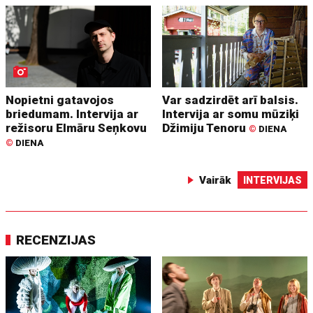
Nopietni gatavojos
Var sadzirdēt arī balsis.
briedumam. Intervija ar
Intervija ar somu mūziķi
režisoru Elmāru Seņkovu
Džimiju Tenoru
©
DIENA
©
DIENA
Vairāk
INTERVIJAS
RECENZIJAS