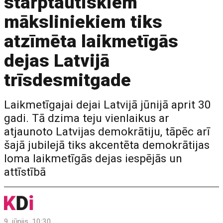
starptautiskiem
māksliniekiem tiks
atzīmēta laikmetīgās
dejas Latvijā
trīsdesmitgade
Laikmetīgajai dejai Latvijā jūnijā aprit 30
gadi. Tā dzima teju vienlaikus ar
atjaunoto Latvijas demokrātiju, tāpēc arī
šajā jubilejā tiks akcentēta demokrātijas
loma laikmetīgās dejas iespējās un
attīstībā
9. jūnijs, 10:30