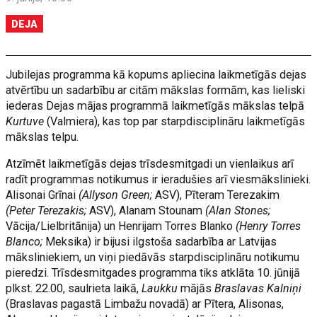
DEJA
Jubilejas programma kā kopums apliecina laikmetīgās dejas
atvērtību un sadarbību ar citām mākslas formām, kas lieliski
iederas Dejas mājas programmā laikmetīgās mākslas telpā
Kurtuve
(Valmiera), kas top par starpdisciplināru laikmetīgās
mākslas telpu.
Atzīmēt laikmetīgās dejas trīsdesmitgadi un vienlaikus arī
radīt programmas notikumus ir ieradušies arī viesmākslinieki.
Alisonai Grīnai
(Allyson Green;
ASV), Pīteram Terezakim
(Peter Terezakis;
ASV), Alanam Stounam
(Alan Stones;
Vācija/Lielbritānija) un Henrijam Torres Blanko
(Henry Torres
Blanco;
Meksika) ir bijusi ilgstoša sadarbība ar Latvijas
māksliniekiem, un viņi piedāvās starpdisciplināru notikumu
pieredzi. Trīsdesmitgades programma tiks atklāta 10. jūnijā
plkst. 22.00, saulrieta laikā,
Laukku
mājās
Braslavas Kalniņi
(Braslavas pagastā Limbažu novadā) ar Pītera, Alisonas,