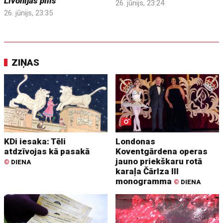
Livonijas pilis
26. jūnijs, 23:24
26. jūnijs, 23:35
ZIŅAS
KDi iesaka: Tēli
Londonas
atdzīvojas kā pasakā
Koventgārdena operas
jauno priekškaru rotā
©
DIENA
karaļa Čārlza III
monogramma
©
DIENA