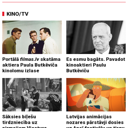
KINO/TV
Portālā
filmas.lv
skatāma
Es esmu bagāts. Pavadot
aktiera Paula Butkēviča
kinoaktieri Paulu
kinolomu izlase
Butkēviču
Sāksies biļešu
Latvijas animācijas
tirdzniecība uz
nozares pārstāvji dosies
pirmajiem Viestura
uz Ansī festivālu un tirgu