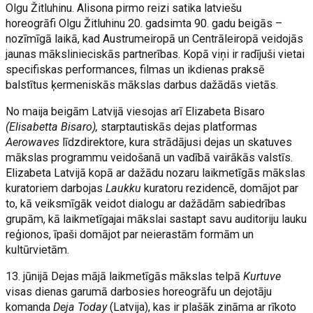
Olgu Žitluhinu. Alisona pirmo reizi satika latviešu
horeogrāfi Olgu Žitluhinu 20. gadsimta 90. gadu beigās –
nozīmīgā laikā, kad Austrumeiropā un Centrāleiropā veidojās
jaunas mākslinieciskās partnerības. Kopā viņi ir radījuši vietai
specifiskas performances, filmas un ikdienas praksē
balstītus ķermeniskās mākslas darbus dažādās vietās.
No maija beigām Latvijā viesojas arī Elizabeta Bisaro
(Elisabetta Bisaro),
starptautiskās dejas platformas
Aerowaves
līdzdirektore, kura strādājusi dejas un skatuves
mākslas programmu veidošanā un vadībā vairākās valstīs.
Elizabeta Latvijā kopā ar dažādu nozaru laikmetīgās mākslas
kuratoriem darbojas
Laukku
kuratoru rezidencē, domājot par
to, kā veiksmīgāk veidot dialogu ar dažādām sabiedrības
grupām, kā laikmetīgajai mākslai sastapt savu auditoriju lauku
reģionos, īpaši domājot par neierastām formām un
kultūrvietām.
13. jūnijā Dejas mājā laikmetīgās mākslas telpā
Kurtuve
visas dienas garumā darbosies horeogrāfu un dejotāju
komanda
Deja Today
(Latvija), kas ir plašāk zināma ar rīkoto