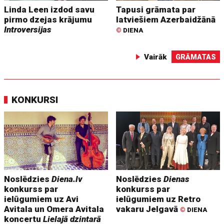
Linda Leen izdod savu
Tapusi grāmata par
pirmo dzejas krājumu
latviešiem Azerbaidžānā
Introversijas
©
DIENA
Vairāk
GRĀMATAS
KONKURSI
Noslēdzies
Diena.lv
Noslēdzies
Dienas
konkurss par
konkurss par
ielūgumiem uz Avi
ielūgumiem uz Retro
Avitala un Omera Avitala
vakaru Jelgavā
©
DIENA
koncertu
Lielajā dzintarā