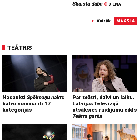
Skaistā daba
©
DIENA
Vairāk
MĀKSLA
TEĀTRIS
Nosaukti
Spēlmaņu nakts
Par teātri, dzīvi un laiku.
balvu nominanti 17
Latvijas Televīzijā
kategorijās
atsāksies raidījumu cikls
Teātra garša