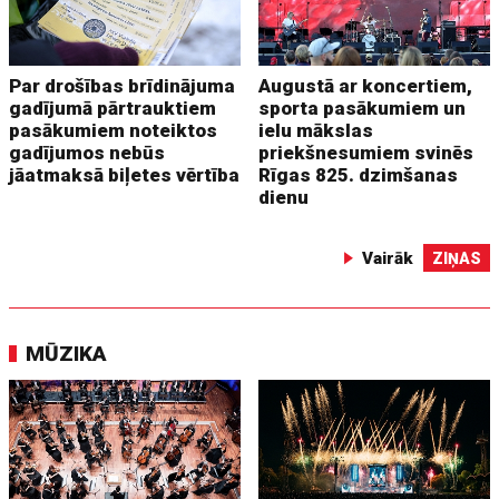
Par drošības brīdinājuma
Augustā ar koncertiem,
gadījumā pārtrauktiem
sporta pasākumiem un
pasākumiem noteiktos
ielu mākslas
gadījumos nebūs
priekšnesumiem svinēs
jāatmaksā biļetes vērtība
Rīgas 825. dzimšanas
dienu
Vairāk
ZIŅAS
MŪZIKA