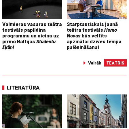
Valmieras vasaras teātra
Starptautiskais jaunā
festivāls papildina
teātra festivāls
Homo
programmu un aicina uz
Novus
būs veltīts
pirmo Baltijas
Studentu
apzinātai dzīves tempa
šķūni
palēnināšanai
Vairāk
TEĀTRIS
LITERATŪRA