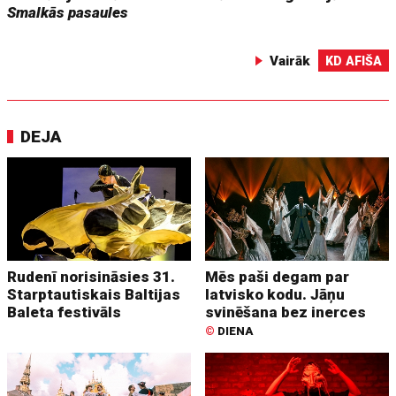
Smalkās pasaules
Vairāk
KD AFIŠA
DEJA
Rudenī norisināsies 31.
Mēs paši degam par
Starptautiskais Baltijas
latvisko kodu. Jāņu
Baleta festivāls
svinēšana bez inerces
©
DIENA