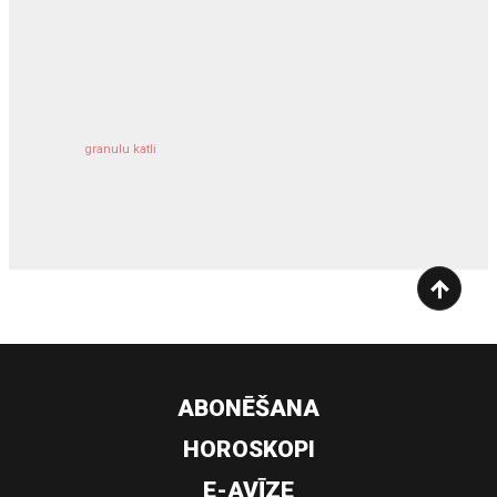
kravu apdrošināšana
granulu katli
siltumsūknis
ABONĒŠANA
HOROSKOPI
E-AVĪZE