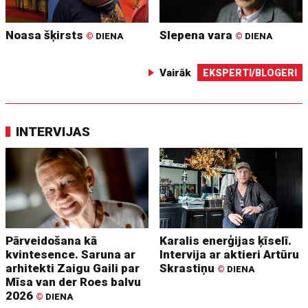
Noasa šķirsts
Slepena vara
©
DIENA
©
DIENA
Vairāk
EKSPERTI/BLOGERI
INTERVIJAS
Pārveidošana kā
Karalis enerģijas ķīselī.
kvintesence. Saruna ar
Intervija ar aktieri Artūru
arhitekti Zaigu Gaili par
Skrastiņu
©
DIENA
Mīsa van der Roes balvu
2026
©
DIENA