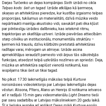
Darjas Turčenko un dejas kompānijas
Sixth
izrādi no cikla
Telpas kods: šeit un tagad
. Izrāde atklājas kā ķermeņa,
skaņas un arhitektūras pieredze, kur kustība izgaismo telpas
proporcijas, tukšumus un materialitāti, dzīvā mūzika veido
nepārtraukti mainīgu akustisko vidi, savukārt pati ēka kļūst
par pilntiesīgu izrādes dalībnieku, kas ietekmē ritmu,
trajektorijas un skatītāja uztveri. Izrāde pievēršas attiecībām
starp cilvēku un institucionālu, monumentālu struktūru –
ķermeni kā trauslu, dzīvu klātbūtni pretstatā arhitektūras
radītajai varai, mērogam un atmiņai. Izrāde aicina
apmeklētājus ieraudzīt pamesto vidi ārpus tās sākotnējās
funkcijas, atsedzot telpā uzkrātās nozīmes un spriedzi. Deja,
mūzika un arhitektūra saplūst vienotā notikumā, kas
iespējams tikai šeit un tikai tagad.
No plkst. 17.30 laikmetīgās mākslas telpā
Kurtuve
norisināsies videolektorijs par Latvijas laikmetīgās dejas
vēsturi. Alisona, Pīters, Alans un Henrijs šī notikuma ietvaros
arī ir radījuši 15 min garu videomateriālu
Light Dreams
tieši
par savu sadarbību ar Latvijas māksliniekiem 20 gadu laikā.
Šī ir lieliska iespēja arī aplūkot Dejas mājā
Kurtuve
esošo