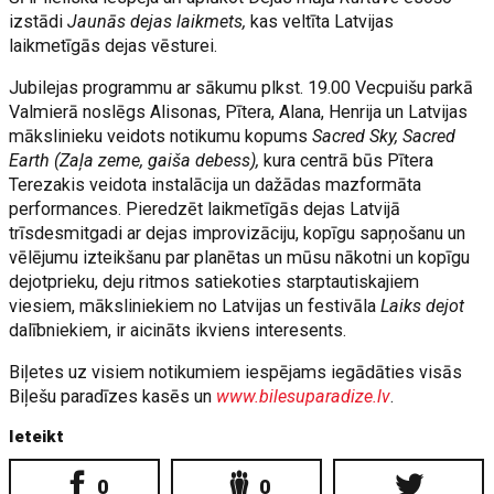
izstādi
Jaunās dejas laikmets,
kas veltīta Latvijas
laikmetīgās dejas vēsturei.
Jubilejas programmu ar sākumu plkst. 19.00 Vecpuišu parkā
Valmierā noslēgs Alisonas, Pītera, Alana, Henrija un Latvijas
mākslinieku veidots notikumu kopums
Sacred Sky, Sacred
Earth (Zaļa zeme, gaiša debess),
kura centrā būs Pītera
Terezakis veidota instalācija un dažādas mazformāta
performances. Pieredzēt laikmetīgās dejas Latvijā
trīsdesmitgadi ar dejas improvizāciju, kopīgu sapņošanu un
vēlējumu izteikšanu par planētas un mūsu nākotni un kopīgu
dejotprieku, deju ritmos satiekoties starptautiskajiem
viesiem, māksliniekiem no Latvijas un festivāla
Laiks dejot
dalībniekiem, ir aicināts ikviens interesents.
Biļetes uz visiem notikumiem iespējams iegādāties visās
Biļešu paradīzes kasēs un
www.bilesuparadize.lv
.
Ieteikt
0
0