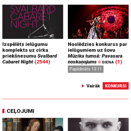
Izspēlēts ielūgumu
Noslēdzies konkurss par
komplekts uz cirka
ielūgumiem uz šovu
priekšnesumu
Svalbard
Mūzika tumsā: Pavasara
Cabaret Night
(2544)
noskaņojums
(1)
©
DIENA
Papildināts 13:11
Vairāk
KONKURSI
CEĻOJUMI