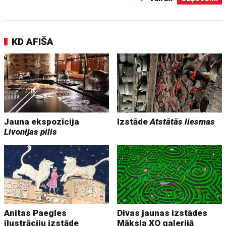
KD AFIŠA
Jauna ekspozīcija
Izstāde
Atstātās liesmas
Livonijas pilis
Anitas Paegles
Divas jaunas izstādes
ilustrāciju izstāde
Māksla XO galerijā