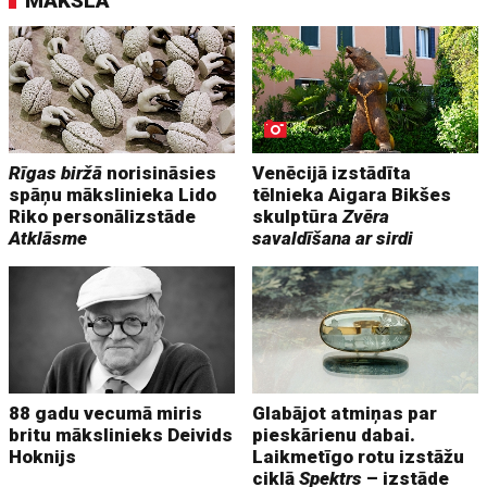
MĀKSLA
Rīgas biržā
norisināsies
Venēcijā izstādīta
spāņu mākslinieka Lido
tēlnieka Aigara Bikšes
Riko personālizstāde
skulptūra
Zvēra
Atklāsme
savaldīšana ar sirdi
88 gadu vecumā miris
Glabājot atmiņas par
britu mākslinieks Deivids
pieskārienu dabai.
Hoknijs
Laikmetīgo rotu izstāžu
ciklā
Spektrs
– izstāde