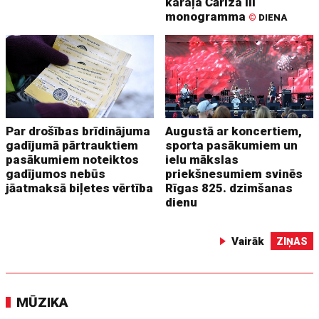
karaļa Čārlza III
monogramma
©
DIENA
Par drošības brīdinājuma
Augustā ar koncertiem,
gadījumā pārtrauktiem
sporta pasākumiem un
pasākumiem noteiktos
ielu mākslas
gadījumos nebūs
priekšnesumiem svinēs
jāatmaksā biļetes vērtība
Rīgas 825. dzimšanas
dienu
Vairāk
ZIŅAS
MŪZIKA