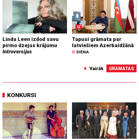
Linda Leen izdod savu
Tapusi grāmata par
pirmo dzejas krājumu
latviešiem Azerbaidžānā
Introversijas
©
DIENA
Vairāk
GRĀMATAS
KONKURSI