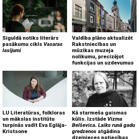
Siguldā notiks literārs
Valdība plāno aktualizēt
pasākumu cikls
Vasaras
Rakstniecības un
lasījumi
mūzikas muzeja
nolikumu, precizējot
funkcijas un uzdevumus
LU Literatūras, folkloras
Kā starmeša gaismas
un mākslas institūtu
kūlis. Izstāde
Vizma
turpinās vadīt Eva Eglāja-
Belševica. Laiks runā gadu
Kristsone
gredzenos
atgādina
dzejnieces patiesības