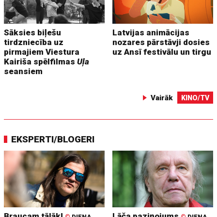
Sāksies biļešu
Latvijas animācijas
tirdzniecība uz
nozares pārstāvji dosies
pirmajiem Viestura
uz Ansī festivālu un tirgu
Kairiša spēlfilmas
Uļa
seansiem
Vairāk
KINO/TV
EKSPERTI/BLOGERI
Braucam tālāk!
Lāča paziņojums
©
DIENA
©
DIENA