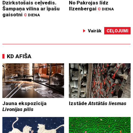
Dzirkstošais ceļvedis.
No Pakrojas līdz
Šampaņa vilina ar īpašu
Ilzenbergai
©
DIENA
gaisotni
©
DIENA
Vairāk
CEĻOJUMI
KD AFIŠA
Jauna ekspozīcija
Izstāde
Atstātās liesmas
Livonijas pilis