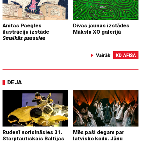
Anitas Paegles
Divas jaunas izstādes
ilustrāciju izstāde
Māksla XO galerijā
Smalkās pasaules
Vairāk
KD AFIŠA
DEJA
Rudenī norisināsies 31.
Mēs paši degam par
Starptautiskais Baltijas
latvisko kodu. Jāņu