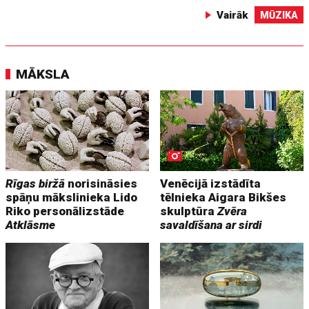
Vairāk
MŪZIKA
MĀKSLA
Rīgas biržā
norisināsies
Venēcijā izstādīta
spāņu mākslinieka Lido
tēlnieka Aigara Bikšes
Riko personālizstāde
skulptūra
Zvēra
Atklāsme
savaldīšana ar sirdi