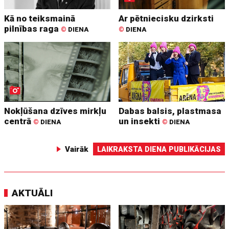
Kā no teiksmainā
Ar pētniecisku dzirksti
pilnības raga
©
DIENA
©
DIENA
Nokļūšana dzīves mirkļu
Dabas balsis, plastmasa
centrā
un insekti
©
DIENA
©
DIENA
Vairāk
LAIKRAKSTA DIENA PUBLIKĀCIJAS
AKTUĀLI