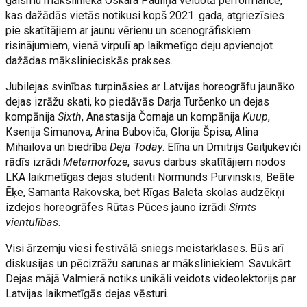
gaismu mākslinieka Oskara Pauliņa veidotā performance,
kas dažādās vietās notikusi kopš 2021. gada, atgriezīsies
pie skatītājiem ar jaunu vērienu un scenogrāfiskiem
risinājumiem, vienā virpulī ap laikmetīgo deju apvienojot
dažādas mākslinieciskās prakses.
Jubilejas svinības turpināsies ar Latvijas horeogrāfu jaunāko
dejas izrāžu skati, ko piedāvās Darja Turčenko un dejas
kompānija
Sixth
, Anastasija Čornaja un kompānija
Kuup
,
Ksenija Simanova, Arina Buboviča, Glorija Špisa, Alina
Mihailova un biedrība
Deja Today
. Elīna un Dmitrijs Gaitjukeviči
rādīs izrādi
Metamorfoze
, savus darbus skatītājiem nodos
LKA laikmetīgas dejas studenti Normunds Purvinskis, Beāte
Ēķe, Samanta Rakovska, bet Rīgas Baleta skolas audzēkņi
izdejos horeogrāfes Rūtas Pūces jauno izrādi
Simts
vientulības
.
Visi ārzemju viesi festivālā sniegs meistarklases. Būs arī
diskusijas un pēcizrāžu sarunas ar māksliniekiem. Savukārt
Dejas mājā Valmierā notiks unikāli veidots videolektorijs par
Latvijas laikmetīgās dejas vēsturi.