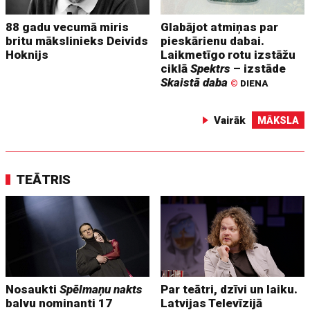
88 gadu vecumā miris
Glabājot atmiņas par
britu mākslinieks Deivids
pieskārienu dabai.
Hoknijs
Laikmetīgo rotu izstāžu
ciklā
Spektrs
– izstāde
Skaistā daba
©
DIENA
Vairāk
MĀKSLA
TEĀTRIS
Nosaukti
Spēlmaņu nakts
Par teātri, dzīvi un laiku.
balvu nominanti 17
Latvijas Televīzijā