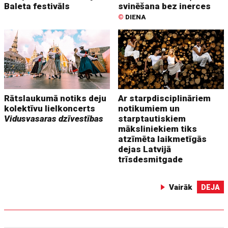
Baleta festivāls
svinēšana bez inerces
©
DIENA
Rātslaukumā notiks deju
Ar starpdisciplināriem
kolektīvu lielkoncerts
notikumiem un
Vidusvasaras dzīvestības
starptautiskiem
māksliniekiem tiks
atzīmēta laikmetīgās
dejas Latvijā
trīsdesmitgade
Vairāk
DEJA