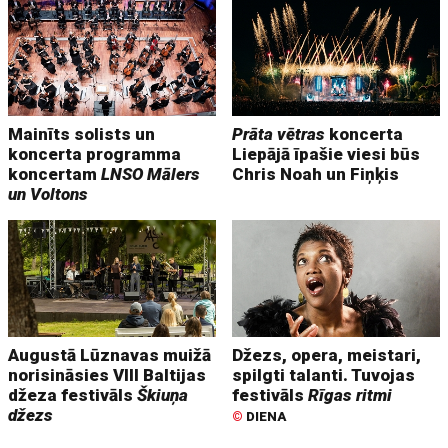
Mainīts solists un
Prāta vētras
koncerta
koncerta programma
Liepājā īpašie viesi būs
koncertam
LNSO Mālers
Chris Noah un Fiņķis
un Voltons
Augustā Lūznavas muižā
Džezs, opera, meistari,
norisināsies VIII Baltijas
spilgti talanti. Tuvojas
džeza festivāls
Škiuņa
festivāls
Rīgas ritmi
džezs
©
DIENA