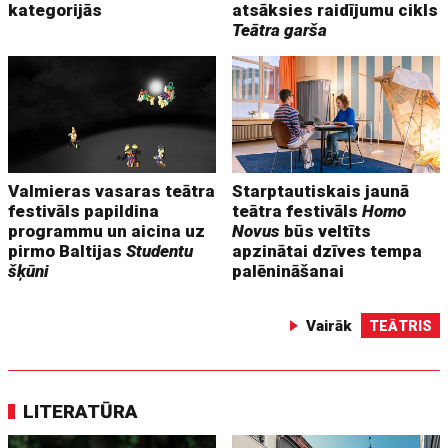
kategorijās
atsāksies raidījumu cikls
Teātra garša
Valmieras vasaras teātra
Starptautiskais jaunā
festivāls papildina
teātra festivāls
Homo
programmu un aicina uz
Novus
būs veltīts
pirmo Baltijas
Studentu
apzinātai dzīves tempa
šķūni
palēnināšanai
Vairāk
TEĀTRIS
LITERATŪRA