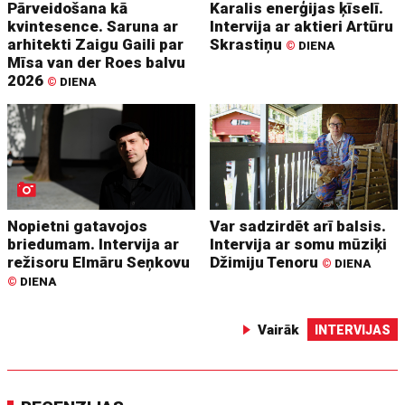
Pārveidošana kā
Karalis enerģijas ķīselī.
kvintesence. Saruna ar
Intervija ar aktieri Artūru
arhitekti Zaigu Gaili par
Skrastiņu
©
DIENA
Mīsa van der Roes balvu
2026
©
DIENA
Nopietni gatavojos
Var sadzirdēt arī balsis.
briedumam. Intervija ar
Intervija ar somu mūziķi
režisoru Elmāru Seņkovu
Džimiju Tenoru
©
DIENA
©
DIENA
Vairāk
INTERVIJAS