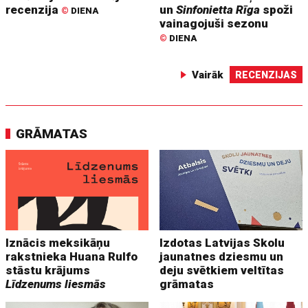
recenzija
un
Sinfonietta Rīga
spoži
©
DIENA
vainagojuši sezonu
©
DIENA
Vairāk
RECENZIJAS
GRĀMATAS
Iznācis meksikāņu
Izdotas Latvijas Skolu
rakstnieka Huana Rulfo
jaunatnes dziesmu un
stāstu krājums
deju svētkiem veltītas
Līdzenums liesmās
grāmatas