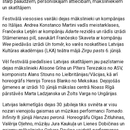
starp paaudzēm, personiskajām attiecībām, māksliniekiem
un skatītājiem.
Festivālā viesosies vairāki dejas mākslinieki un kompānijas
no Itālijas. Andrea Konstanco Martini vadīs meistarklases,
Frančeska Letjēri ar kompāniju
Adarte
rezidēs un rādīs izrādi
Stāmerienas pilī, savukārt Frančesko Skaveta ar kompāniju
Wee
piedāvās izrādi
Un tomēr
, ko varēs noskatīties Latvijas
Kultūras akadēmijas (LKA) teātra mājā
Zirgu pasts
6. jūnijā.
Vēl festivālā piedalīsies Latvijas skatītājiem jau pazīstamie
dejas mākslinieki Alisone Grīna un Pīters Terezakis no ASV,
komponists Alans Stouns no Lielbritānijas/Vācijas, kā arī
horeogrāfs Henrijs Toress Blanko no Meksikas. Dejojošās
ģimenes ar izrādi 10. jūnijā mākslas centrā
Noass
Rīgā
pārstāvēs Marta Ladzjanska un Žolts Varga no Ungārijas.
Latvijas laikmetīgās dejas 30. jubileja tiks svinēta ar visu
nozari vienojošu gaismas un mūzikas performanci
Tornado.
Infinity
8. jūnijā
Hanzas peronā.
Horeogrāfu Olgas Žitluhinas,
Valērija Oļehno, mūziķu Jura Kaukuļa un Lienes Dobičinas un