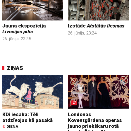
Jauna ekspozīcija
Izstāde
Atstātās liesmas
Livonijas pilis
26. jūnijs, 23:24
26. jūnijs, 23:35
ZIŅAS
KDi iesaka: Tēli
Londonas
atdzīvojas kā pasakā
Koventgārdena operas
jauno priekškaru rotā
©
DIENA