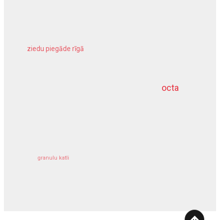
ziedu piegāde rīgā
meliorācijas darbi
octa
dziļurbums
kravu apdrošināšana
granulu katli
siltumsūknis