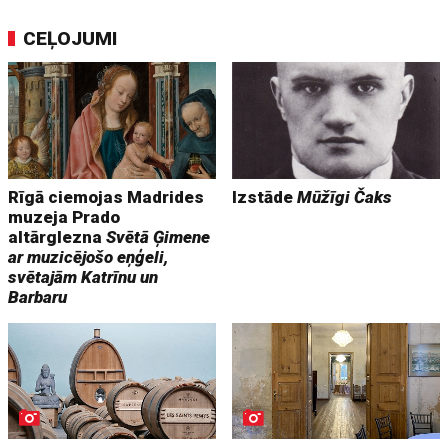
CEĻOJUMI
Rīgā ciemojas Madrides
Izstāde
Mūžīgi Čaks
muzeja Prado
altārglezna
Svētā Ģimene
ar muzicējošo eņģeli,
svētajām Katrīnu un
Barbaru