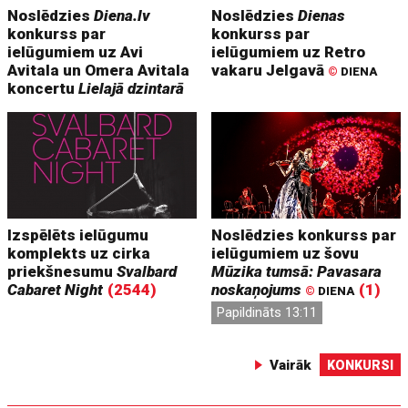
Noslēdzies
Diena.lv
Noslēdzies
Dienas
konkurss par
konkurss par
ielūgumiem uz Avi
ielūgumiem uz Retro
Avitala un Omera Avitala
vakaru Jelgavā
©
DIENA
koncertu
Lielajā dzintarā
Izspēlēts ielūgumu
Noslēdzies konkurss par
komplekts uz cirka
ielūgumiem uz šovu
priekšnesumu
Svalbard
Mūzika tumsā: Pavasara
Cabaret Night
(2544)
noskaņojums
(1)
©
DIENA
Papildināts 13:11
Vairāk
KONKURSI