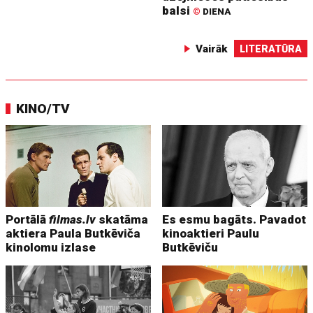
balsi
©
DIENA
Vairāk
LITERATŪRA
KINO/TV
Portālā
filmas.lv
skatāma
Es esmu bagāts. Pavadot
aktiera Paula Butkēviča
kinoaktieri Paulu
kinolomu izlase
Butkēviču