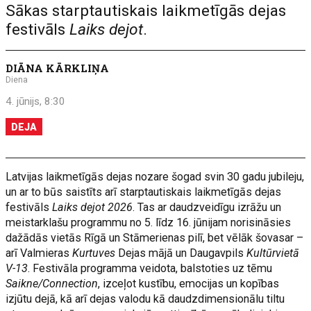
Sākas starptautiskais laikmetīgās dejas
festivāls
Laiks dejot
.
DIĀNA KĀRKLIŅA
Diena
4. jūnijs, 8:30
DEJA
Latvijas laikmetīgās dejas nozare šogad svin 30 gadu jubileju,
un ar to būs saistīts arī starptautiskais laikmetīgās dejas
festivāls
Laiks dejot 2026
. Tas ar daudzveidīgu izrāžu un
meistarklašu programmu no 5. līdz 16. jūnijam norisināsies
dažādās vietās Rīgā un Stāmerienas pilī, bet vēlāk šovasar –
arī Valmieras
Kurtuves
Dejas mājā un Daugavpils
Kultūrvietā
V-13
. Festivāla programma veidota, balstoties uz tēmu
Saikne/Connection
, izceļot kustību, emocijas un kopības
izjūtu dejā, kā arī dejas valodu kā daudzdimensionālu tiltu