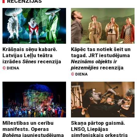
RECENZIJAS
Krāšņais sēņu kabarē.
Kāpēc tas notiek šeit un
Latvijas Leļļu teātra
tagad. JRT iestudējuma
izrādes
Sēnes
recenzija
Nezināms objekts ir
piezemējies
recenzija
©
DIENA
©
DIENA
Mīlestības un cerību
Skaņa pārtop gaismā.
manifests. Operas
LNSO, Liepājas
Bohēma
jauniestudējuma
simfoniskais orķestris