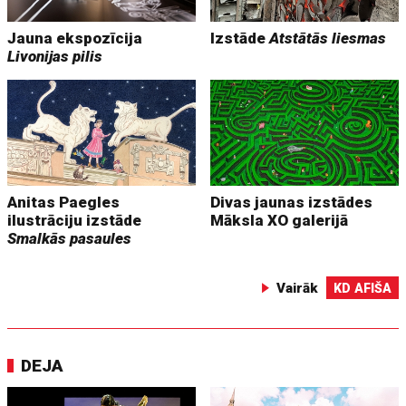
Jauna ekspozīcija
Izstāde
Atstātās liesmas
Livonijas pilis
Anitas Paegles
Divas jaunas izstādes
ilustrāciju izstāde
Māksla XO galerijā
Smalkās pasaules
Vairāk
KD AFIŠA
DEJA