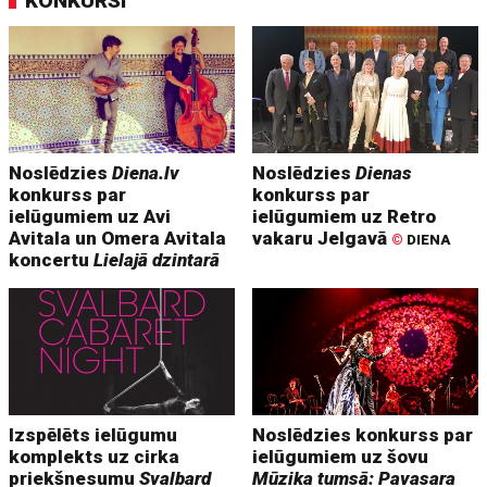
KONKURSI
Noslēdzies
Diena.lv
Noslēdzies
Dienas
konkurss par
konkurss par
ielūgumiem uz Avi
ielūgumiem uz Retro
Avitala un Omera Avitala
vakaru Jelgavā
©
DIENA
koncertu
Lielajā dzintarā
Izspēlēts ielūgumu
Noslēdzies konkurss par
komplekts uz cirka
ielūgumiem uz šovu
priekšnesumu
Svalbard
Mūzika tumsā: Pavasara