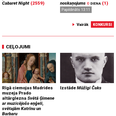
Cabaret Night
(2559)
noskaņojums
(1)
©
DIENA
Papildināts 13:11
Vairāk
KONKURSI
CEĻOJUMI
Rīgā ciemojas Madrides
Izstāde
Mūžīgi Čaks
muzeja Prado
altārglezna
Svētā Ģimene
ar muzicējošo eņģeli,
svētajām Katrīnu un
Barbaru