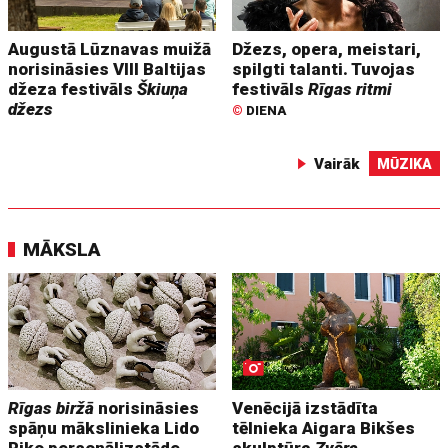
Augustā Lūznavas muižā
Džezs, opera, meistari,
norisināsies VIII Baltijas
spilgti talanti. Tuvojas
džeza festivāls
Škiuņa
festivāls
Rīgas ritmi
džezs
©
DIENA
Vairāk
MŪZIKA
MĀKSLA
Rīgas biržā
norisināsies
Venēcijā izstādīta
spāņu mākslinieka Lido
tēlnieka Aigara Bikšes