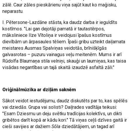
zālē. Caur zāles pieskārienu viņa sajūt kaut ko maģisku,
neparastu.
I. Pētersone-Lazdāne stāsta, ka daudz darba ir ieguldīts
kostīmos. "Lai gan dejotāji pamatā ir tautastērpos,
māksliniece Ilze Vītoliņa ir veidojusi īpašus kostīmus
dievībām un ārpasaules tēliem. Īpaši gribu uzteikt daiļamata
meistares Ausmas Spalviņas veidotās, brīnišķīgās
galvasrotas – puzuru vainagus veļu meitenēm. Mums ir arī
Rūdolfa Blaumaņa stila velniņi, skauģi un laumiņas, kas taisa
visādas negantības un tajā skaitā izaudzē asfaltā zāli."
Oriģinālmūzika ar dziļām saknēm
Sākot veidot iestudējumu, daudz diskutēts par to, kas spēlēs
vai dziedās. Grupa vai solisti? Daiļrades vadītāja teikusi:
"Esam Dziesmu un deju svētku tradīcijas kolektīvs, un dikti
gribētos darīt kopā ar kādu kori." Tā viņas ceļš dzīves gaitā ir
cieši savijies ar dažiem
Sõla
dziedātājiem, un tagad arī