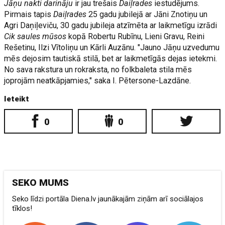
Jāņu nakti darināju
ir jau trešais
Daiļrades
iestudējums.
Pirmais tapis
Daiļrades
25 gadu jubilejā ar Jāni Znotiņu un
Agri Daņiļeviču, 30 gadu jubileja atzīmēta ar laikmetīgu izrādi
Cik saules mūsos
kopā Robertu Rubīnu, Lieni Gravu, Reini
Rešetinu, Ilzi Vītoliņu un Kārli Auzānu. "Jauno Jāņu uzvedumu
mēs dejosim tautiskā stilā, bet ar laikmetīgās dejas ietekmi.
No sava rakstura un rokraksta, no folkbaleta stila mēs
joprojām neatkāpjamies," saka I. Pētersone-Lazdāne.
Ieteikt
0
0
SEKO MUMS
Seko līdzi portāla Diena.lv jaunākajām ziņām arī sociālajos
tīklos!