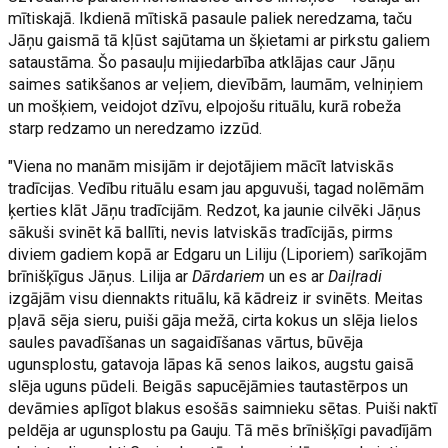
mītiskajā. Ikdienā mītiskā pasaule paliek neredzama, taču
Jāņu gaismā tā kļūst sajūtama un šķietami ar pirkstu galiem
sataustāma. Šo pasauļu mijiedarbība atklājas caur Jāņu
saimes satikšanos ar veļiem, dievībām, laumām, velniņiem
un mošķiem, veidojot dzīvu, elpojošu rituālu, kurā robeža
starp redzamo un neredzamo izzūd.
"Viena no manām misijām ir dejotājiem mācīt latviskās
tradīcijas. Vedību rituālu esam jau apguvuši, tagad nolēmām
ķerties klāt Jāņu tradīcijām. Redzot, ka jaunie cilvēki Jāņus
sākuši svinēt kā ballīti, nevis latviskās tradīcijās, pirms
diviem gadiem kopā ar Edgaru un Liliju (Liporiem) sarīkojām
brīnišķīgus Jāņus. Lilija ar
Dārdariem
un es ar
Daiļradi
izgājām visu diennakts rituālu, kā kādreiz ir svinēts. Meitas
pļavā sēja sieru, puiši gāja mežā, cirta kokus un slēja lielos
saules pavadīšanas un sagaidīšanas vārtus, būvēja
ugunsplostu, gatavoja lāpas kā senos laikos, augstu gaisā
slēja uguns pūdeli. Beigās sapucējāmies tautastērpos un
devāmies aplīgot blakus esošās saimnieku sētas. Puiši naktī
peldēja ar ugunsplostu pa Gauju. Tā mēs brīnišķīgi pavadījām