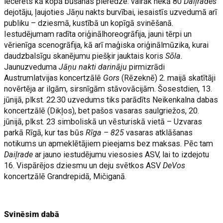
iecerēts kā kopā būšanas pieredze: vairāk nekā 80
Daiļrades
dejotāju, ļaujoties Jāņu nakts burvībai, iesaistīs uzvedumā arī
publiku – dziesmā, kustībā un kopīgā svinēšanā.
Iestudējumam radīta oriģinālhoreogrāfija, jauni tērpi un
vērienīga scenogrāfija, kā arī maģiska oriģinālmūzika, kurai
daudzbalsīgu skanējumu piešķir jauktais koris
Sõla.
Jaunuzveduma
Jāņu nakti darināju
pirmizrādi
Austrumlatvijas koncertzālē
Gors
(Rēzeknē) 2. maijā skatītāji
novērtēja ar ilgām, sirsnīgām stāvovācijām. Šosestdien, 13.
jūnijā, plkst. 22.30 uzvedums tiks parādīts Neikenkalna dabas
koncertzālē (Dikļos), bet pašos vasaras saulgriežos, 20.
jūnijā, plkst. 23 simboliskā un vēsturiskā vietā – Uzvaras
parkā Rīgā, kur tas būs
Rīga – 825
vasaras atklāšanas
notikums un apmeklētājiem pieejams bez maksas. Pēc tam
Daiļrade
ar jauno iestudējumu viesosies ASV, lai to izdejotu
16. Vispārējos dziesmu un deju svētkos ASV
DeVos
koncertzālē Grandrepidā, Mičiganā.
Svinēsim dabā