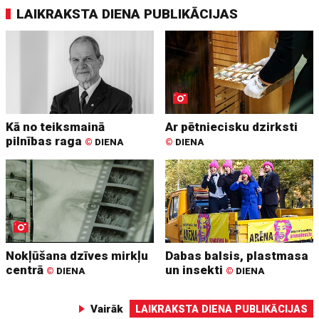
LAIKRAKSTA DIENA PUBLIKĀCIJAS
Kā no teiksmainā
Ar pētniecisku dzirksti
pilnības raga
©
DIENA
©
DIENA
Nokļūšana dzīves mirkļu
Dabas balsis, plastmasa
centrā
un insekti
©
DIENA
©
DIENA
Vairāk
LAIKRAKSTA DIENA PUBLIKĀCIJAS