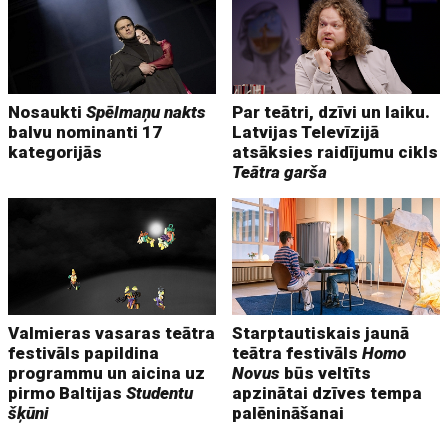
Nosaukti
Spēlmaņu nakts
Par teātri, dzīvi un laiku.
balvu nominanti 17
Latvijas Televīzijā
kategorijās
atsāksies raidījumu cikls
Teātra garša
Valmieras vasaras teātra
Starptautiskais jaunā
festivāls papildina
teātra festivāls
Homo
programmu un aicina uz
Novus
būs veltīts
pirmo Baltijas
Studentu
apzinātai dzīves tempa
šķūni
palēnināšanai