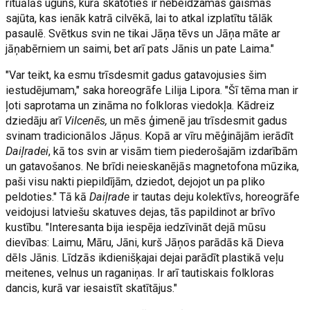
rituālās uguns, kurā skatoties ir nebeidzamas gaismas
sajūta, kas ienāk katrā cilvēkā, lai to atkal izplatītu tālāk
pasaulē. Svētkus svin ne tikai Jāņa tēvs un Jāņa māte ar
jāņabērniem un saimi, bet arī pats Jānis un pate Laima."
"Var teikt, ka esmu trīsdesmit gadus gatavojusies šim
iestudējumam," saka horeogrāfe Lilija Lipora. "Šī tēma man ir
ļoti saprotama un zināma no folkloras viedokļa. Kādreiz
dziedāju arī
Vilcenēs,
un mēs ģimenē jau trīsdesmit gadus
svinam tradicionālos Jāņus. Kopā ar vīru mēģinājām ierādīt
Daiļradei
, kā tos svin ar visām tiem piederošajām izdarībām
un gatavošanos. Ne brīdi neieskanējās magnetofona mūzika,
paši visu nakti piepildījām, dziedot, dejojot un pa pliko
peldoties." Tā kā
Daiļrade
ir tautas deju kolektīvs, horeogrāfe
veidojusi latviešu skatuves dejas, tās papildinot ar brīvo
kustību. "Interesanta bija iespēja iedzīvināt dejā mūsu
dievības: Laimu, Māru, Jāni, kurš Jāņos parādās kā Dieva
dēls Jānis. Līdzās ikdienišķajai dejai parādīt plastikā veļu
meitenes, velnus un raganiņas. Ir arī tautiskais folkloras
dancis, kurā var iesaistīt skatītājus."