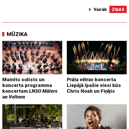
Vairāk
ZIŅAS
MŪZIKA
Mainīts solists un
Prāta vētras
koncerta
koncerta programma
Liepājā īpašie viesi būs
koncertam
LNSO Mālers
Chris Noah un Fiņķis
un Voltons