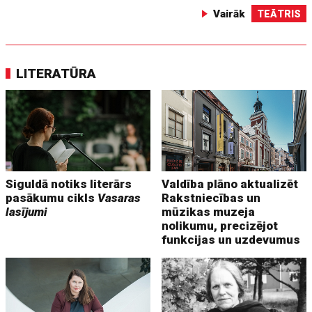
Vairāk
TEĀTRIS
LITERATŪRA
Siguldā notiks literārs
Valdība plāno aktualizēt
pasākumu cikls
Vasaras
Rakstniecības un
lasījumi
mūzikas muzeja
nolikumu, precizējot
funkcijas un uzdevumus