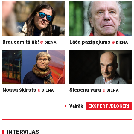
Braucam tālāk!
Lāča paziņojums
©
DIENA
©
DIENA
Noasa šķirsts
Slepena vara
©
DIENA
©
DIENA
Vairāk
EKSPERTI/BLOGERI
INTERVIJAS