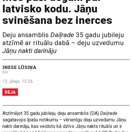
latvisko kodu. Jāņu
svinēšana bez inerces
Deju ansamblis
Daiļrade
35 gadu jubileju
atzīmē ar rituālu dabā – deju uzvedumu
Jāņu nakti darināju
INESE LŪSIŅA
KDi
12. jūnijs, 12:26
DEJA
Atzīmējot 35 gadu jubileju, deju ansamblis (DA)
Daiļrade
sagatavojis īpašu notikumu – vērienīgu deju uzvedumu Jāņu
nakti darināju, kas veidots kā dzīvs Jāņu nakts rituāls un ir