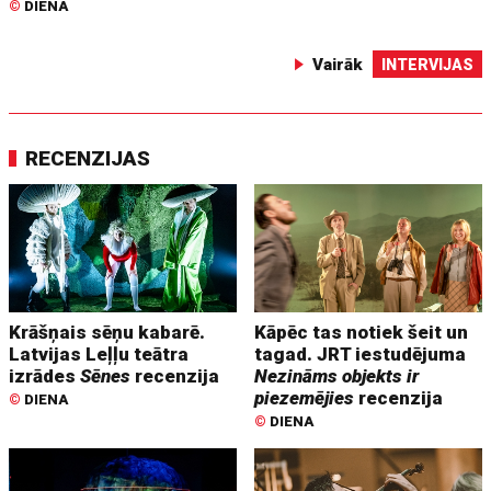
©
DIENA
Vairāk
INTERVIJAS
RECENZIJAS
Krāšņais sēņu kabarē.
Kāpēc tas notiek šeit un
Latvijas Leļļu teātra
tagad. JRT iestudējuma
izrādes
Sēnes
recenzija
Nezināms objekts ir
piezemējies
recenzija
©
DIENA
©
DIENA