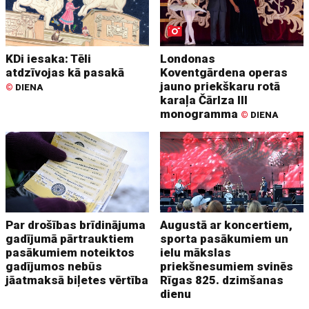
KDi iesaka: Tēli
Londonas
atdzīvojas kā pasakā
Koventgārdena operas
jauno priekškaru rotā
©
DIENA
karaļa Čārlza III
monogramma
©
DIENA
Par drošības brīdinājuma
Augustā ar koncertiem,
gadījumā pārtrauktiem
sporta pasākumiem un
pasākumiem noteiktos
ielu mākslas
gadījumos nebūs
priekšnesumiem svinēs
jāatmaksā biļetes vērtība
Rīgas 825. dzimšanas
dienu