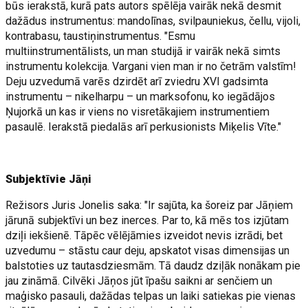
būs ierakstā, kurā pats autors spēlēja vairāk nekā desmit
dažādus instrumentus: mandolīnas, svilpauniekus, čellu, vijoli,
kontrabasu, taustiņinstrumentus. "Esmu
multiinstrumentālists, un man studijā ir vairāk nekā simts
instrumentu kolekcija. Vargani vien man ir no četrām valstīm!
Deju uzvedumā varēs dzirdēt arī zviedru XVI gadsimta
instrumentu – nikelharpu – un marksofonu, ko iegādājos
Ņujorkā un kas ir viens no visretākajiem instrumentiem
pasaulē. Ierakstā piedalās arī perkusionists Miķelis Vīte."
Subjektīvie Jāņi
Režisors Juris Jonelis saka: "Ir sajūta, ka šoreiz par Jāņiem
jārunā subjektīvi un bez inerces. Par to, kā mēs tos izjūtam
dziļi iekšienē. Tāpēc vēlējāmies izveidot nevis izrādi, bet
uzvedumu – stāstu caur deju, apskatot visas dimensijas un
balstoties uz tautasdziesmām. Tā daudz dziļāk nonākam pie
jau zināmā. Cilvēki Jāņos jūt īpašu saikni ar senčiem un
maģisko pasauli, dažādas telpas un laiki satiekas pie vienas