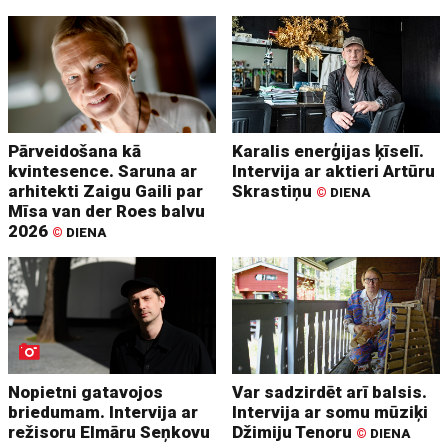
Pārveidošana kā
Karalis enerģijas ķīselī.
kvintesence. Saruna ar
Intervija ar aktieri Artūru
arhitekti Zaigu Gaili par
Skrastiņu
©
DIENA
Mīsa van der Roes balvu
2026
©
DIENA
Nopietni gatavojos
Var sadzirdēt arī balsis.
briedumam. Intervija ar
Intervija ar somu mūziķi
režisoru Elmāru Seņkovu
Džimiju Tenoru
©
DIENA