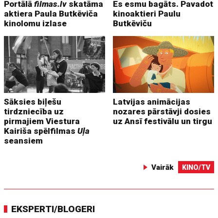
Portālā
filmas.lv
skatāma
Es esmu bagāts. Pavadot
aktiera Paula Butkēviča
kinoaktieri Paulu
kinolomu izlase
Butkēviču
Sāksies biļešu
Latvijas animācijas
tirdzniecība uz
nozares pārstāvji dosies
pirmajiem Viestura
uz Ansī festivālu un tirgu
Kairiša spēlfilmas
Uļa
seansiem
Vairāk
KINO/TV
EKSPERTI/BLOGERI