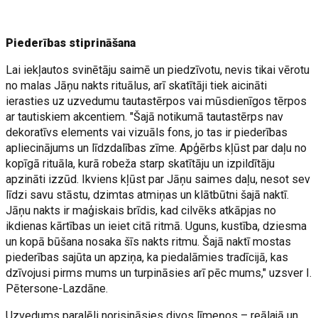
Piederības stiprināšana
Lai iekļautos svinētāju saimē un piedzīvotu, nevis tikai vērotu
no malas Jāņu nakts rituālus, arī skatītāji tiek aicināti
ierasties uz uzvedumu tautastērpos vai mūsdienīgos tērpos
ar tautiskiem akcentiem. "Šajā notikumā tautastērps nav
dekoratīvs elements vai vizuāls fons, jo tas ir piederības
apliecinājums un līdzdalības zīme. Apģērbs kļūst par daļu no
kopīgā rituāla, kurā robeža starp skatītāju un izpildītāju
apzināti izzūd. Ikviens kļūst par Jāņu saimes daļu, nesot sev
līdzi savu stāstu, dzimtas atmiņas un klātbūtni šajā naktī.
Jāņu nakts ir maģiskais brīdis, kad cilvēks atkāpjas no
ikdienas kārtības un ieiet citā ritmā. Uguns, kustība, dziesma
un kopā būšana nosaka šīs nakts ritmu. Šajā naktī mostas
piederības sajūta un apziņa, ka piedalāmies tradīcijā, kas
dzīvojusi pirms mums un turpināsies arī pēc mums," uzsver I.
Pētersone-Lazdāne.
Uzvedums paralēli norisināsies divos līmeņos – reālajā un