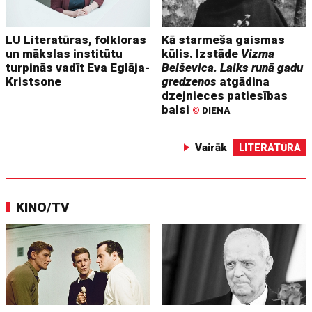
LU Literatūras, folkloras
Kā starmeša gaismas
un mākslas institūtu
kūlis. Izstāde
Vizma
turpinās vadīt Eva Eglāja-
Belševica. Laiks runā gadu
Kristsone
gredzenos
atgādina
dzejnieces patiesības
balsi
©
DIENA
Vairāk
LITERATŪRA
KINO/TV