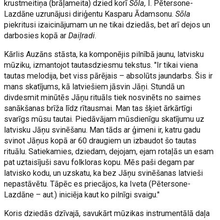
krustmeitiņa (brāļameita) dzied korī
Sõla,
I. Pētersone-
Lazdāne uzrunājusi diriģentu Kasparu Ādamsonu.
Sõla
piekritusi izaicinājumam un ne tikai dziedās, bet arī dejos un
darbosies kopā ar
Daiļradi
.
Kārlis Auzāns stāsta, ka komponējis pilnībā jaunu, latvisku
mūziku, izmantojot tautasdziesmu tekstus. "Ir tikai viena
tautas melodija, bet viss pārējais – absolūts jaundarbs. Šis ir
mans skatījums, kā latviešiem jāsvin Jāņi. Stundā un
divdesmit minūtēs Jāņu rituāls tiek nosvinēts no saimes
sanākšanas brīža līdz rītausmai. Man tas šķiet ārkārtīgi
svarīgs mūsu tautai. Piedāvājam mūsdienīgu skatījumu uz
latvisku Jāņu svinēšanu. Man tāds ar ģimeni ir, katru gadu
svinot Jāņus kopā ar 60 draugiem un izbaudot šo tautas
rituālu. Satiekamies, dziedam, dejojam, ejam rotaļās un esam
pat uztaisījuši savu folkloras kopu. Mēs paši degam par
latvisko kodu, un uzskatu, ka bez Jāņu svinēšanas latvieši
nepastāvētu. Tāpēc es priecājos, ka Iveta (Pētersone-
Lazdāne – aut.) iniciēja kaut ko pilnīgi svaigu."
Koris dziedās dzīvajā, savukārt mūzikas instrumentālā daļa