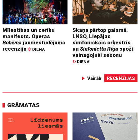
Mīlestības un cerību
Skaņa pārtop gaismā.
manifests. Operas
LNSO, Liepājas
Bohēma
jauniestudējuma
simfoniskais orķestris
recenzija
un
Sinfonietta Rīga
spoži
©
DIENA
vainagojuši sezonu
©
DIENA
Vairāk
RECENZIJAS
GRĀMATAS