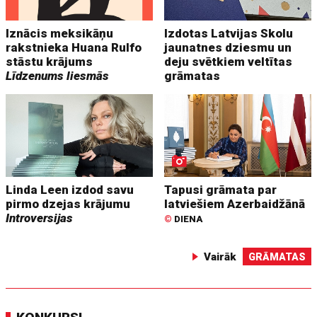
Iznācis meksikāņu
Izdotas Latvijas Skolu
rakstnieka Huana Rulfo
jaunatnes dziesmu un
stāstu krājums
deju svētkiem veltītas
Līdzenums liesmās
grāmatas
Linda Leen izdod savu
Tapusi grāmata par
pirmo dzejas krājumu
latviešiem Azerbaidžānā
Introversijas
©
DIENA
Vairāk
GRĀMATAS