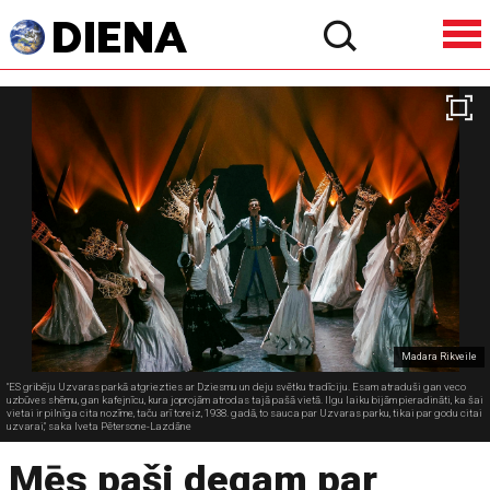
Madara Rikveile
"ES gribēju Uzvaras parkā atgriezties ar Dziesmu un deju svētku tradīciju. Esam atraduši gan veco
uzbūves shēmu, gan kafejnīcu, kura joprojām atrodas tajā pašā vietā. Ilgu laiku bijām pieradināti, ka šai
vietai ir pilnīga cita nozīme, taču arī toreiz, 1938. gadā, to sauca par Uzvaras parku, tikai par godu citai
uzvarai," saka Iveta Pētersone-Lazdāne
Mēs paši degam par