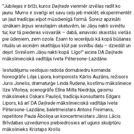
"Jubilejas ir brīži, kuros
Daiļrade
vienmēr izvēlas radīt ko
jaunu. Mums ir svarīgi iet savu ceļu jeb meklēt, eksperimentēt
un ļaut tradīcijai elpot mūsdienīgā formā. Šoreiz apzināti
iznākam ārpus ierastajām skatuvēm, lai Jāņu nakti svinētu
tur, kur tā piederas visvairāk – dabā, ainaviski skaistās vietās
pie ūdeņiem, zem ozola. Esam to iecerējuši kā kopā būšanas
rituālu un aicinām skatītājus kļūt par svinību daļu – dziedāt un
dejot. Svinēsim Jāņu nakti kopā. Līgo!" aicina DA
Daiļrade
mākslinieciskā vadītāja Iveta Pētersone-Lazdāne.
Iestudējumu veidojusi radoša domubiedru komanda:
horeogrāfe Lilija Lipora, komponists Kārlis Auzāns, režisors
Juris Jonelis, dramaturģe Linda Rudene, kostīmu māksliniece
Ilze Vītoliņa, scenogrāfe Elīna Milta Niedrāja, gaismu
mākslinieks Oskars Pauliņš, tradīciju konsultants Edgars
Lipors, kā arī DA
Daiļrade
mākslinieciskā vadītāja Iveta
Pētersone-Lazdāne, baletmeistars Antons Freimans,
repetitore Paula Āboliņa un koncertmeistars Jānis Lācis.
Brīvdabas uzvedumos piebiedrosies arī uguns skulptūru
mākslinieks Kristaps Krolls.