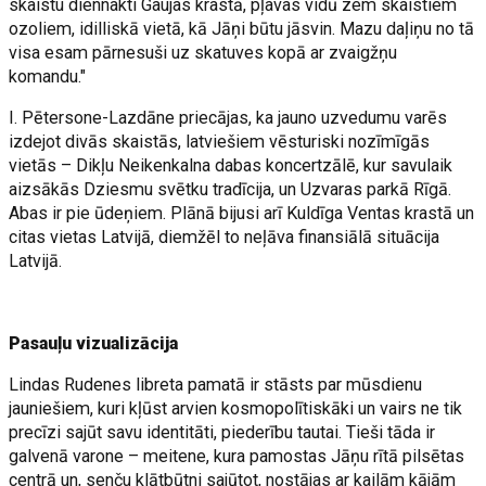
skaistu diennakti Gaujas krastā, pļavas vidū zem skaistiem
ozoliem, idilliskā vietā, kā Jāņi būtu jāsvin. Mazu daļiņu no tā
visa esam pārnesuši uz skatuves kopā ar zvaigžņu
komandu."
I. Pētersone-Lazdāne priecājas, ka jauno uzvedumu varēs
izdejot divās skaistās, latviešiem vēsturiski nozīmīgās
vietās – Dikļu Neikenkalna dabas koncertzālē, kur savulaik
aizsākās Dziesmu svētku tradīcija, un Uzvaras parkā Rīgā.
Abas ir pie ūdeņiem. Plānā bijusi arī Kuldīga Ventas krastā un
citas vietas Latvijā, diemžēl to neļāva finansiālā situācija
Latvijā.
Pasauļu vizualizācija
Lindas Rudenes libreta pamatā ir stāsts par mūsdienu
jauniešiem, kuri kļūst arvien kosmopolītiskāki un vairs ne tik
precīzi sajūt savu identitāti, piederību tautai. Tieši tāda ir
galvenā varone – meitene, kura pamostas Jāņu rītā pilsētas
centrā un, senču klātbūtni sajūtot, nostājas ar kailām kājām