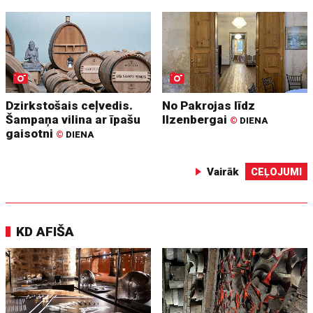
Dzirkstošais ceļvedis.
No Pakrojas līdz
Šampaņa vilina ar īpašu
Ilzenbergai
©
DIENA
gaisotni
©
DIENA
Vairāk
CEĻOJUMI
KD AFIŠA