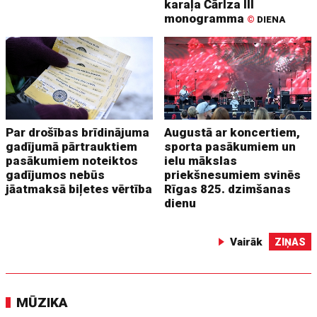
karaļa Čārlza III
monogramma
©
DIENA
Par drošības brīdinājuma
Augustā ar koncertiem,
gadījumā pārtrauktiem
sporta pasākumiem un
pasākumiem noteiktos
ielu mākslas
gadījumos nebūs
priekšnesumiem svinēs
jāatmaksā biļetes vērtība
Rīgas 825. dzimšanas
dienu
Vairāk
ZIŅAS
MŪZIKA