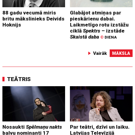
88 gadu vecumā miris
Glabājot atmiņas par
britu mākslinieks Deivids
pieskārienu dabai.
Hoknijs
Laikmetīgo rotu izstāžu
ciklā
Spektrs
– izstāde
Skaistā daba
©
DIENA
Vairāk
MĀKSLA
TEĀTRIS
Nosaukti
Spēlmaņu nakts
Par teātri, dzīvi un laiku.
balvu nominanti 17
Latvijas Televīzijā