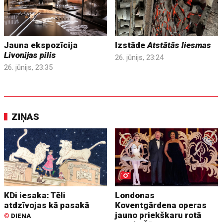
Jauna ekspozīcija
Izstāde
Atstātās liesmas
Livonijas pilis
26. jūnijs, 23:24
26. jūnijs, 23:35
ZIŅAS
KDi iesaka: Tēli
Londonas
atdzīvojas kā pasakā
Koventgārdena operas
jauno priekškaru rotā
©
DIENA