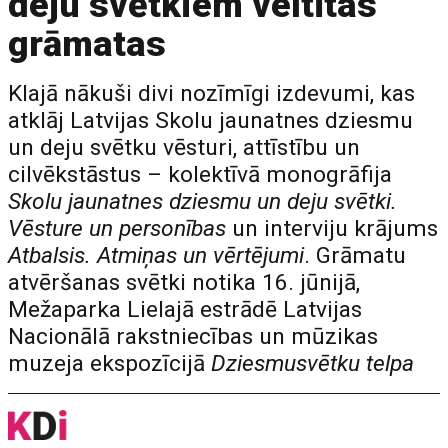
deju svētkiem veltītas
grāmatas
Klajā nākuši divi nozīmīgi izdevumi, kas
atklāj Latvijas Skolu jaunatnes dziesmu
un deju svētku vēsturi, attīstību un
cilvēkstāstus – kolektīvā monogrāfija
Skolu jaunatnes dziesmu un deju svētki.
Vēsture un personības
un interviju krājums
Atbalsis. Atmiņas un vērtējumi
. Grāmatu
atvēršanas svētki notika 16. jūnijā,
Mežaparka Lielajā estrādē Latvijas
Nacionālā rakstniecības un mūzikas
muzeja ekspozīcijā
Dziesmusvētku telpa