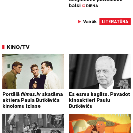
balsi
©
DIENA
Vairāk
LITERATŪRA
KINO/TV
Portālā
filmas.lv
skatāma
Es esmu bagāts. Pavadot
aktiera Paula Butkēviča
kinoaktieri Paulu
kinolomu izlase
Butkēviču