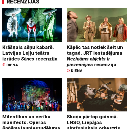
RECENZIJAS
Krāšņais sēņu kabarē.
Kāpēc tas notiek šeit un
Latvijas Leļļu teātra
tagad. JRT iestudējuma
izrādes
Sēnes
recenzija
Nezināms objekts ir
piezemējies
recenzija
©
DIENA
©
DIENA
Mīlestības un cerību
Skaņa pārtop gaismā.
manifests. Operas
LNSO, Liepājas
Bohēma
jauniestudējuma
simfoniskais orķestris