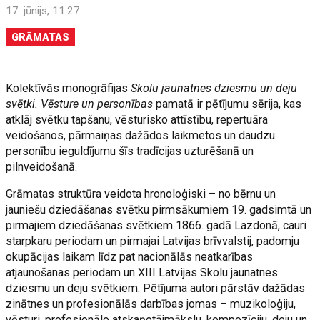
17. jūnijs, 11:27
GRĀMATAS
Kolektīvās monogrāfijas
Skolu jaunatnes dziesmu un deju
svētki. Vēsture un personības
pamatā ir pētījumu sērija, kas
atklāj svētku tapšanu, vēsturisko attīstību, repertuāra
veidošanos, pārmaiņas dažādos laikmetos un daudzu
personību ieguldījumu šīs tradīcijas uzturēšanā un
pilnveidošanā.
Grāmatas struktūra veidota hronoloģiski – no bērnu un
jauniešu dziedāšanas svētku pirmsākumiem 19. gadsimtā un
pirmajiem dziedāšanas svētkiem 1866. gadā Lazdonā, cauri
starpkaru periodam un pirmajai Latvijas brīvvalstij, padomju
okupācijas laikam līdz pat nacionālās neatkarības
atjaunošanas periodam un XIII Latvijas Skolu jaunatnes
dziesmu un deju svētkiem. Pētījuma autori pārstāv dažādas
zinātnes un profesionālās darbības jomas – muzikoloģiju,
vēsturi, profesionālo atskaņotājmākslu, kompozīciju, deju un