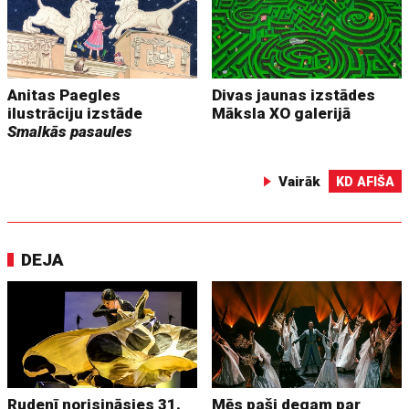
Anitas Paegles
Divas jaunas izstādes
ilustrāciju izstāde
Māksla XO galerijā
Smalkās pasaules
Vairāk
KD AFIŠA
DEJA
Rudenī norisināsies 31.
Mēs paši degam par