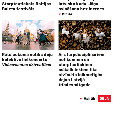
Starptautiskais Baltijas
latvisko kodu. Jāņu
Baleta festivāls
svinēšana bez inerces
©
DIENA
Rātslaukumā notiks deju
Ar starpdisciplināriem
kolektīvu lielkoncerts
notikumiem un
Vidusvasaras dzīvestības
starptautiskiem
māksliniekiem tiks
atzīmēta laikmetīgās
dejas Latvijā
trīsdesmitgade
Vairāk
DEJA