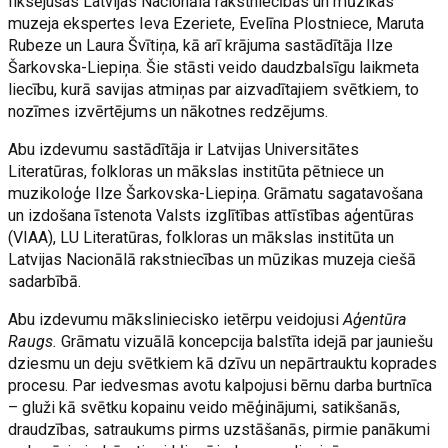
fiksējušas Latvijas Nacionālā rakstniecības un mūzikas
muzeja ekspertes Ieva Ezeriete, Evelīna Plostniece, Maruta
Rubeze un Laura Švītiņa, kā arī krājuma sastādītāja Ilze
Šarkovska-Liepiņa. Šie stāsti veido daudzbalsīgu laikmeta
liecību, kurā savijas atmiņas par aizvadītajiem svētkiem, to
nozīmes izvērtējums un nākotnes redzējums.
Abu izdevumu sastādītāja ir Latvijas Universitātes
Literatūras, folkloras un mākslas institūta pētniece un
muzikoloģe Ilze Šarkovska-Liepiņa. Grāmatu sagatavošana
un izdošana īstenota Valsts izglītības attīstības aģentūras
(VIAA), LU Literatūras, folkloras un mākslas institūta un
Latvijas Nacionālā rakstniecības un mūzikas muzeja ciešā
sadarbībā.
Abu izdevumu māksliniecisko ietērpu veidojusi
Aģentūra
Raugs.
Grāmatu vizuālā koncepcija balstīta idejā par jauniešu
dziesmu un deju svētkiem kā dzīvu un nepārtrauktu koprades
procesu. Par iedvesmas avotu kalpojusi bērnu darba burtnīca
– gluži kā svētku kopainu veido mēģinājumi, satikšanās,
draudzības, satraukums pirms uzstāšanās, pirmie panākumi