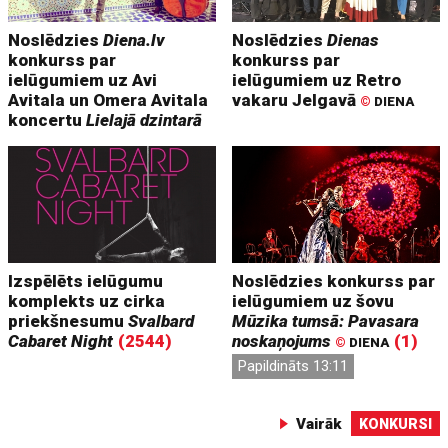
Noslēdzies
Diena.lv
Noslēdzies
Dienas
konkurss par
konkurss par
ielūgumiem uz Avi
ielūgumiem uz Retro
Avitala un Omera Avitala
vakaru Jelgavā
©
DIENA
koncertu
Lielajā dzintarā
Izspēlēts ielūgumu
Noslēdzies konkurss par
komplekts uz cirka
ielūgumiem uz šovu
priekšnesumu
Svalbard
Mūzika tumsā: Pavasara
Cabaret Night
(2544)
noskaņojums
(1)
©
DIENA
Papildināts 13:11
Vairāk
KONKURSI