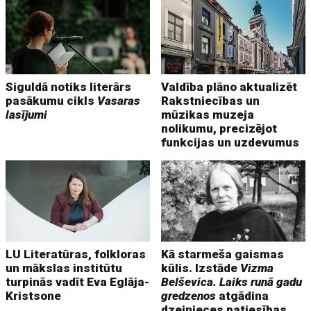
Siguldā notiks literārs
Valdība plāno aktualizēt
pasākumu cikls
Vasaras
Rakstniecības un
lasījumi
mūzikas muzeja
nolikumu, precizējot
funkcijas un uzdevumus
LU Literatūras, folkloras
Kā starmeša gaismas
un mākslas institūtu
kūlis. Izstāde
Vizma
turpinās vadīt Eva Eglāja-
Belševica. Laiks runā gadu
Kristsone
gredzenos
atgādina
dzejnieces patiesības