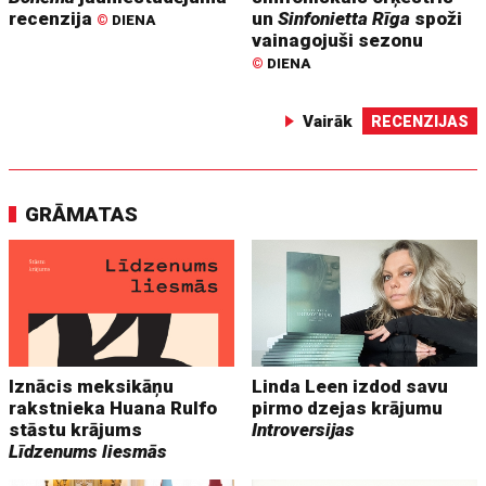
recenzija
un
Sinfonietta Rīga
spoži
©
DIENA
vainagojuši sezonu
©
DIENA
Vairāk
RECENZIJAS
GRĀMATAS
Iznācis meksikāņu
Linda Leen izdod savu
rakstnieka Huana Rulfo
pirmo dzejas krājumu
stāstu krājums
Introversijas
Līdzenums liesmās