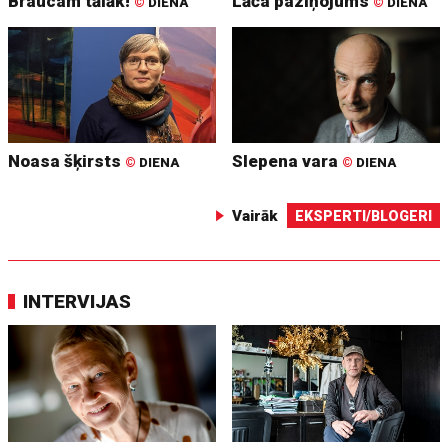
Braucam tālāk!
Lāča paziņojums
©
DIENA
©
DIENA
Noasa šķirsts
Slepena vara
©
DIENA
©
DIENA
Vairāk
EKSPERTI/BLOGERI
INTERVIJAS