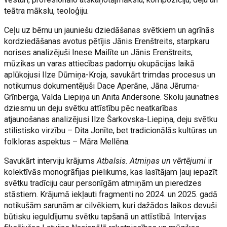
teātra mākslu, teoloģiju.
Ceļu uz bērnu un jauniešu dziedāšanas svētkiem un agrīnās
kordziedāšanas avotus pētījis Jānis Erenštreits, starpkaru
norises analizējuši Inese Mailīte un Jānis Erenštreits,
mūzikas un varas attiecības padomju okupācijas laikā
aplūkojusi Ilze Dūmiņa-Kroja, savukārt trimdas procesus un
notikumus dokumentējuši Dace Aperāne, Jāna Jēruma-
Grīnberga, Valda Liepiņa un Anita Andersone. Skolu jaunatnes
dziesmu un deju svētku attīstību pēc neatkarības
atjaunošanas analizējusi Ilze Šarkovska-Liepiņa, deju svētku
stilistisko virzību – Dita Jonīte, bet tradicionālās kultūras un
folkloras aspektus – Māra Mellēna.
Savukārt interviju krājums
Atbalsis. Atmiņas un vērtējumi
ir
kolektīvās monogrāfijas pielikums, kas lasītājam ļauj iepazīt
svētku tradīciju caur personīgām atmiņām un pieredzes
stāstiem. Krājumā iekļauti fragmenti no 2024. un 2025. gadā
notikušām sarunām ar cilvēkiem, kuri dažādos laikos devuši
būtisku ieguldījumu svētku tapšanā un attīstībā. Intervijas