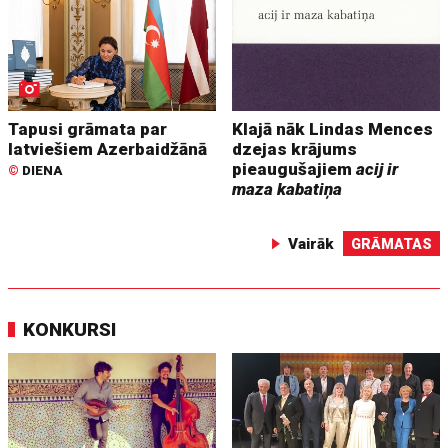
Tapusi grāmata par
Klajā nāk Lindas Mences
latviešiem Azerbaidžānā
dzejas krājums
pieaugušajiem
acij ir
©
DIENA
maza kabatiņa
Vairāk
GRĀMATAS
KONKURSI