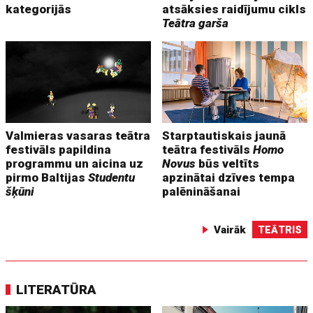
kategorijās
atsāksies raidījumu cikls
Teātra garša
Valmieras vasaras teātra
Starptautiskais jaunā
festivāls papildina
teātra festivāls
Homo
programmu un aicina uz
Novus
būs veltīts
pirmo Baltijas
Studentu
apzinātai dzīves tempa
šķūni
palēnināšanai
Vairāk
TEĀTRIS
LITERATŪRA