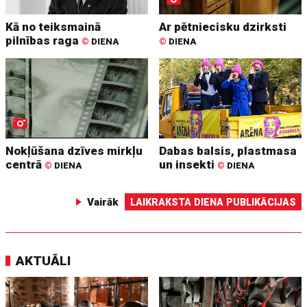
Kā no teiksmainā
Ar pētniecisku dzirksti
pilnības raga
©
DIENA
©
DIENA
Nokļūšana dzīves mirkļu
Dabas balsis, plastmasa
centrā
un insekti
©
DIENA
©
DIENA
Vairāk
LAIKRAKSTA DIENA PUBLIKĀCIJAS
AKTUĀLI