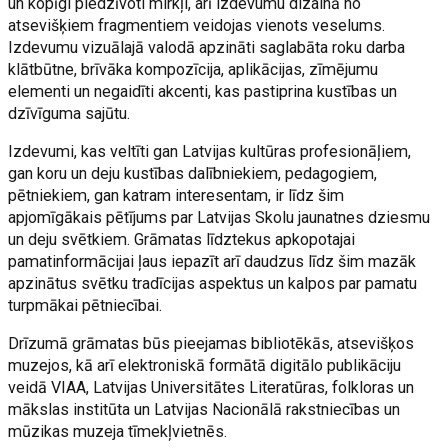
un kopīgi piedzīvoti mirkļi, arī izdevumu dizainā no
atsevišķiem fragmentiem veidojas vienots veselums.
Izdevumu vizuālajā valodā apzināti saglabāta roku darba
klātbūtne, brīvāka kompozīcija, aplikācijas, zīmējumu
elementi un negaidīti akcenti, kas pastiprina kustības un
dzīvīguma sajūtu.
Izdevumi, kas veltīti gan Latvijas kultūras profesionāļiem,
gan koru un deju kustības dalībniekiem, pedagogiem,
pētniekiem, gan katram interesentam, ir līdz šim
apjomīgākais pētījums par Latvijas Skolu jaunatnes dziesmu
un deju svētkiem. Grāmatas līdztekus apkopotajai
pamatinformācijai ļaus iepazīt arī daudzus līdz šim mazāk
apzinātus svētku tradīcijas aspektus un kalpos par pamatu
turpmākai pētniecībai.
Drīzumā grāmatas būs pieejamas bibliotēkās, atsevišķos
muzejos, kā arī elektroniskā formātā digitālo publikāciju
veidā VIAA, Latvijas Universitātes Literatūras, folkloras un
mākslas institūta un Latvijas Nacionālā rakstniecības un
mūzikas muzeja tīmekļvietnēs.