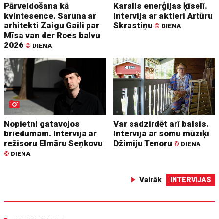
Pārveidošana kā
Karalis enerģijas ķīselī.
kvintesence. Saruna ar
Intervija ar aktieri Artūru
arhitekti Zaigu Gaili par
Skrastiņu
©
DIENA
Mīsa van der Roes balvu
2026
©
DIENA
Nopietni gatavojos
Var sadzirdēt arī balsis.
briedumam. Intervija ar
Intervija ar somu mūziķi
režisoru Elmāru Seņkovu
Džimiju Tenoru
©
DIENA
©
DIENA
Vairāk
INTERVIJAS