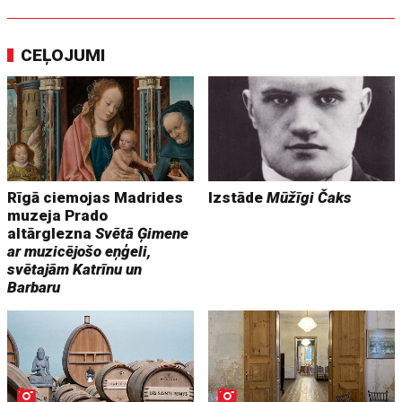
CEĻOJUMI
Rīgā ciemojas Madrides
Izstāde
Mūžīgi Čaks
muzeja Prado
altārglezna
Svētā Ģimene
ar muzicējošo eņģeli,
svētajām Katrīnu un
Barbaru