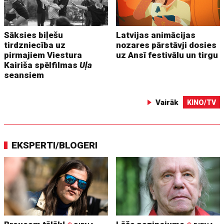
Sāksies biļešu
Latvijas animācijas
tirdzniecība uz
nozares pārstāvji dosies
pirmajiem Viestura
uz Ansī festivālu un tirgu
Kairiša spēlfilmas
Uļa
seansiem
Vairāk
KINO/TV
EKSPERTI/BLOGERI