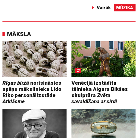
Vairāk
MŪZIKA
MĀKSLA
Rīgas biržā
norisināsies
Venēcijā izstādīta
spāņu mākslinieka Lido
tēlnieka Aigara Bikšes
Riko personālizstāde
skulptūra
Zvēra
Atklāsme
savaldīšana ar sirdi