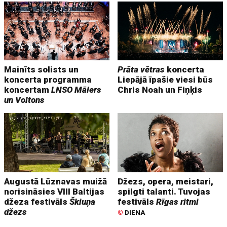
Mainīts solists un
Prāta vētras
koncerta
koncerta programma
Liepājā īpašie viesi būs
koncertam
LNSO Mālers
Chris Noah un Fiņķis
un Voltons
Augustā Lūznavas muižā
Džezs, opera, meistari,
norisināsies VIII Baltijas
spilgti talanti. Tuvojas
džeza festivāls
Škiuņa
festivāls
Rīgas ritmi
džezs
©
DIENA