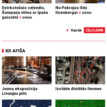
Dzirkstošais ceļvedis.
No Pakrojas līdz
Šampaņa vilina ar īpašu
Ilzenbergai
©
DIENA
gaisotni
©
DIENA
Vairāk
CEĻOJUMI
KD AFIŠA
Jauna ekspozīcija
Izstāde
Atstātās liesmas
Livonijas pilis