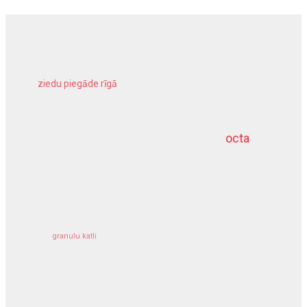
ziedu piegāde rīgā
meliorācijas darbi
octa
dziļurbums
kravu apdrošināšana
granulu katli
siltumsūknis