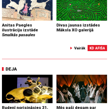
Anitas Paegles
Divas jaunas izstādes
ilustrāciju izstāde
Māksla XO galerijā
Smalkās pasaules
Vairāk
KD AFIŠA
DEJA
Rudenī norisināsies 31.
Mēs paši degam par