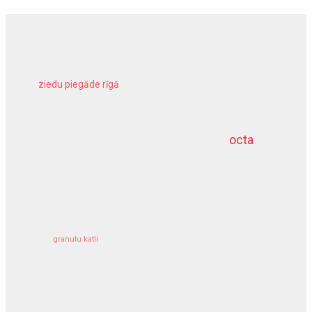
ziedu piegāde rīgā
meliorācijas darbi
octa
dziļurbums
kravu apdrošināšana
granulu katli
siltumsūknis