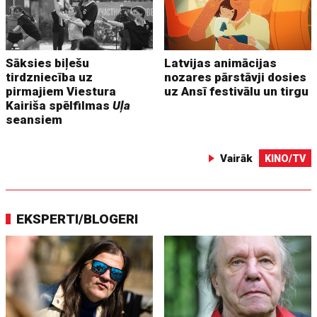
Sāksies biļešu
Latvijas animācijas
tirdzniecība uz
nozares pārstāvji dosies
pirmajiem Viestura
uz Ansī festivālu un tirgu
Kairiša spēlfilmas
Uļa
seansiem
Vairāk
KINO/TV
EKSPERTI/BLOGERI