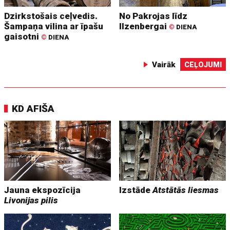
Dzirkstošais ceļvedis.
No Pakrojas līdz
Šampaņa vilina ar īpašu
Ilzenbergai
©
DIENA
gaisotni
©
DIENA
Vairāk
CEĻOJUMI
KD AFIŠA
Jauna ekspozīcija
Izstāde
Atstātās liesmas
Livonijas pilis