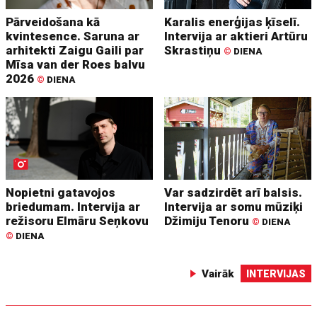
Pārveidošana kā
Karalis enerģijas ķīselī.
kvintesence. Saruna ar
Intervija ar aktieri Artūru
arhitekti Zaigu Gaili par
Skrastiņu
©
DIENA
Mīsa van der Roes balvu
2026
©
DIENA
Nopietni gatavojos
Var sadzirdēt arī balsis.
briedumam. Intervija ar
Intervija ar somu mūziķi
režisoru Elmāru Seņkovu
Džimiju Tenoru
©
DIENA
©
DIENA
Vairāk
INTERVIJAS