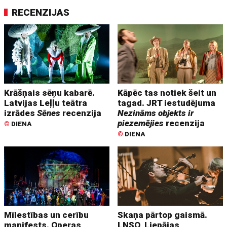
RECENZIJAS
Krāšņais sēņu kabarē.
Kāpēc tas notiek šeit un
Latvijas Leļļu teātra
tagad. JRT iestudējuma
izrādes
Sēnes
recenzija
Nezināms objekts ir
piezemējies
recenzija
©
DIENA
©
DIENA
Mīlestības un cerību
Skaņa pārtop gaismā.
manifests. Operas
LNSO, Liepājas