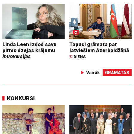
Linda Leen izdod savu
Tapusi grāmata par
pirmo dzejas krājumu
latviešiem Azerbaidžānā
Introversijas
©
DIENA
Vairāk
GRĀMATAS
KONKURSI