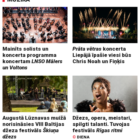
Mainīts solists un
Prāta vētras
koncerta
koncerta programma
Liepājā īpašie viesi būs
koncertam
LNSO Mālers
Chris Noah un Fiņķis
un Voltons
Augustā Lūznavas muižā
Džezs, opera, meistari,
norisināsies VIII Baltijas
spilgti talanti. Tuvojas
džeza festivāls
Škiuņa
festivāls
Rīgas ritmi
džezs
©
DIENA