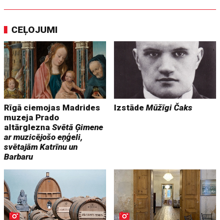
CEĻOJUMI
Rīgā ciemojas Madrides
Izstāde
Mūžīgi Čaks
muzeja Prado
altārglezna
Svētā Ģimene
ar muzicējošo eņģeli,
svētajām Katrīnu un
Barbaru