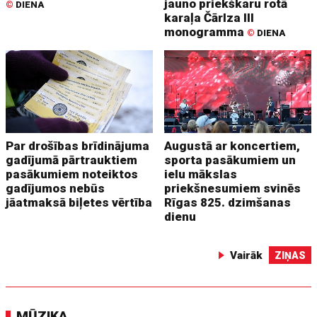
jauno priekškaru rotā
©
DIENA
karaļa Čārlza III
monogramma
©
DIENA
Par drošības brīdinājuma
Augustā ar koncertiem,
gadījumā pārtrauktiem
sporta pasākumiem un
pasākumiem noteiktos
ielu mākslas
gadījumos nebūs
priekšnesumiem svinēs
jāatmaksā biļetes vērtība
Rīgas 825. dzimšanas
dienu
Vairāk
ZIŅAS
MŪZIKA