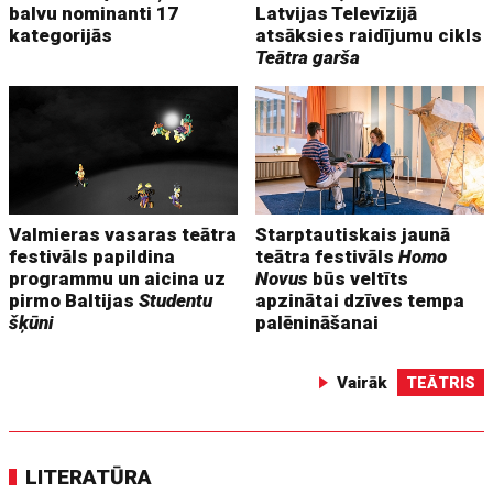
balvu nominanti 17
Latvijas Televīzijā
kategorijās
atsāksies raidījumu cikls
Teātra garša
Valmieras vasaras teātra
Starptautiskais jaunā
festivāls papildina
teātra festivāls
Homo
programmu un aicina uz
Novus
būs veltīts
pirmo Baltijas
Studentu
apzinātai dzīves tempa
šķūni
palēnināšanai
Vairāk
TEĀTRIS
LITERATŪRA