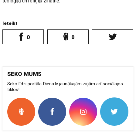
teoloģijā un reliģiju zinātnē.
Ieteikt
0
0
SEKO MUMS
Seko līdzi portāla Diena.lv jaunākajām ziņām arī sociālajos
tīklos!