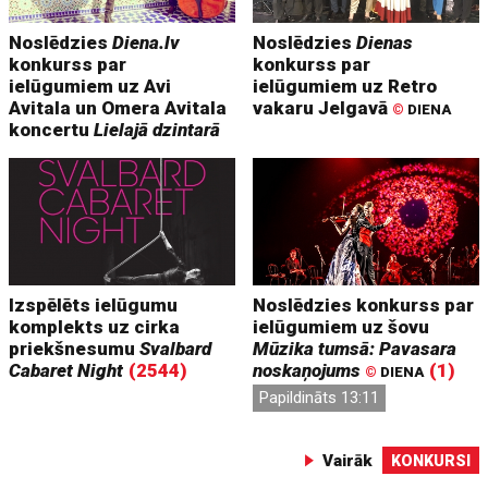
Noslēdzies
Diena.lv
Noslēdzies
Dienas
konkurss par
konkurss par
ielūgumiem uz Avi
ielūgumiem uz Retro
Avitala un Omera Avitala
vakaru Jelgavā
©
DIENA
koncertu
Lielajā dzintarā
Izspēlēts ielūgumu
Noslēdzies konkurss par
komplekts uz cirka
ielūgumiem uz šovu
priekšnesumu
Svalbard
Mūzika tumsā: Pavasara
Cabaret Night
(2544)
noskaņojums
(1)
©
DIENA
Papildināts 13:11
Vairāk
KONKURSI