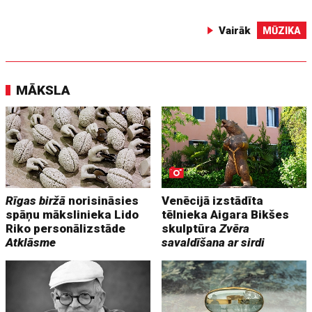
Vairāk
MŪZIKA
MĀKSLA
Rīgas biržā
norisināsies
Venēcijā izstādīta
spāņu mākslinieka Lido
tēlnieka Aigara Bikšes
Riko personālizstāde
skulptūra
Zvēra
Atklāsme
savaldīšana ar sirdi