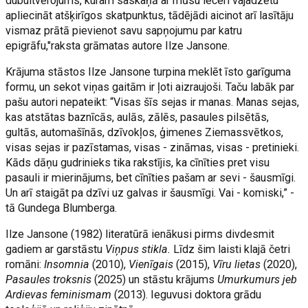
dubultvērojums, kuram saskaņā ar mūsu ieceri vajadzētu
apliecināt atšķirīgos skatpunktus, tādējādi aicinot arī lasītāju
vismaz prātā pievienot savu sapņojumu par katru
epigrāfu,"raksta grāmatas autore Ilze Jansone.
Krājuma stāstos Ilze Jansone turpina meklēt īsto garīguma
formu, un sekot viņas gaitām ir ļoti aizraujoši. Taču labāk par
pašu autori nepateikt: “Visas šīs sejas ir manas. Manas sejas,
kas atstātas baznīcās, aulās, zālēs, pasaules pilsētās,
gultās, automašīnās, dzīvokļos, ģimenes Ziemassvētkos,
visas sejas ir pazīstamas, visas - zināmas, visas - pretinieki.
Kāds dāņu gudrinieks tika rakstījis, ka cīnīties pret visu
pasauli ir mierinājums, bet cīnīties pašam ar sevi - šausmīgi.
Un arī staigāt pa dzīvi uz galvas ir šausmīgi. Vai - komiski,” -
tā Gundega Blumberga.
Ilze Jansone (1982) literatūrā ienākusi pirms divdesmit
gadiem ar garstāstu
Viņpus stikla.
Līdz šim laisti klajā četri
romāni:
Insomnia
(2010),
Vienīgais
(2015),
Vīru lietas
(2020),
Pasaules troksnis
(2025) un stāstu krājums
Umurkumurs jeb
Ardievas feminismam
(2013). Ieguvusi doktora grādu