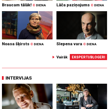
Braucam tālāk!
Lāča paziņojums
©
DIENA
©
DIENA
Noasa šķirsts
Slepena vara
©
DIENA
©
DIENA
Vairāk
EKSPERTI/BLOGERI
INTERVIJAS