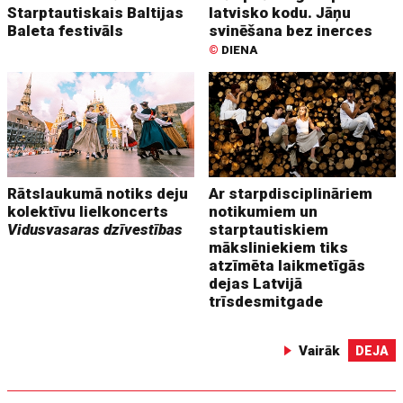
Starptautiskais Baltijas
latvisko kodu. Jāņu
Baleta festivāls
svinēšana bez inerces
©
DIENA
Rātslaukumā notiks deju
Ar starpdisciplināriem
kolektīvu lielkoncerts
notikumiem un
Vidusvasaras dzīvestības
starptautiskiem
māksliniekiem tiks
atzīmēta laikmetīgās
dejas Latvijā
trīsdesmitgade
Vairāk
DEJA