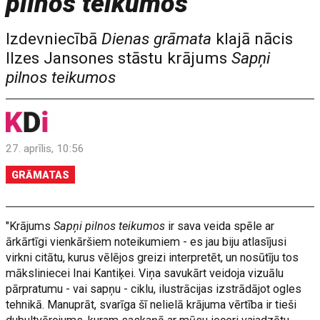
pilnos teikumos
Izdevniecībā
Dienas grāmata
klajā nācis
Ilzes Jansones stāstu krājums
Sapņi
pilnos teikumos
27. aprīlis, 10:56
GRĀMATAS
"Krājums
Sapņi pilnos teikumos
ir sava veida spēle ar
ārkārtīgi vienkāršiem noteikumiem - es jau biju atlasījusi
virkni citātu, kurus vēlējos greizi interpretēt, un nosūtīju tos
māksliniecei Inai Kantiķei. Viņa savukārt veidoja vizuālu
pārpratumu - vai sapņu - ciklu, ilustrācijas izstrādājot ogles
tehnikā. Manuprāt, svarīga šī nelielā krājuma vērtība ir tieši