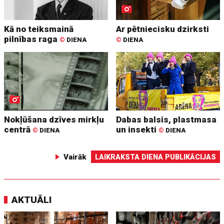
Kā no teiksmainā
Ar pētniecisku dzirksti
pilnības raga
©
DIENA
©
DIENA
Nokļūšana dzīves mirkļu
Dabas balsis, plastmasa
centrā
un insekti
©
DIENA
©
DIENA
Vairāk
LAIKRAKSTA DIENA PUBLIKĀCIJAS
AKTUĀLI