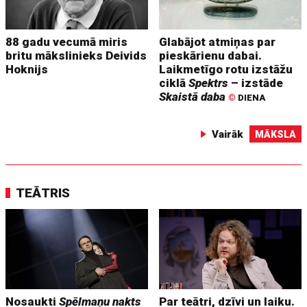
88 gadu vecumā miris
Glabājot atmiņas par
britu mākslinieks Deivids
pieskārienu dabai.
Hoknijs
Laikmetīgo rotu izstāžu
ciklā
Spektrs
– izstāde
Skaistā daba
©
DIENA
Vairāk
MĀKSLA
TEĀTRIS
Nosaukti
Spēlmaņu nakts
Par teātri, dzīvi un laiku.