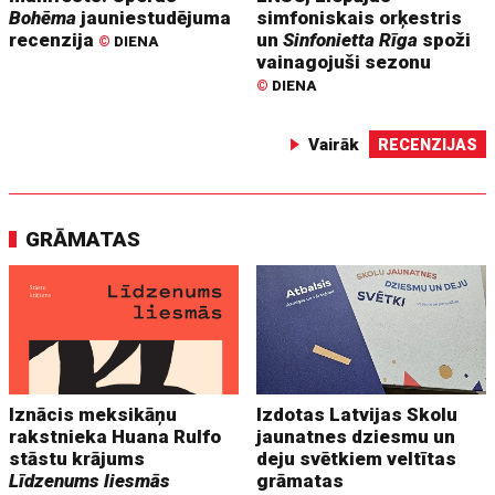
Bohēma
jauniestudējuma
simfoniskais orķestris
recenzija
un
Sinfonietta Rīga
spoži
©
DIENA
vainagojuši sezonu
©
DIENA
Vairāk
RECENZIJAS
GRĀMATAS
Iznācis meksikāņu
Izdotas Latvijas Skolu
rakstnieka Huana Rulfo
jaunatnes dziesmu un
stāstu krājums
deju svētkiem veltītas
Līdzenums liesmās
grāmatas