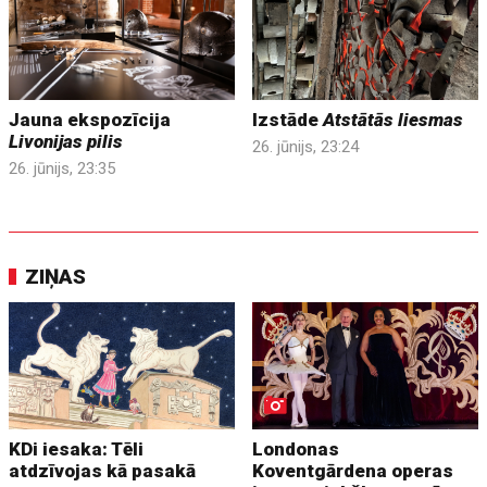
Jauna ekspozīcija
Izstāde
Atstātās liesmas
Livonijas pilis
26. jūnijs, 23:24
26. jūnijs, 23:35
ZIŅAS
KDi iesaka: Tēli
Londonas
atdzīvojas kā pasakā
Koventgārdena operas