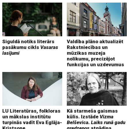
Siguldā notiks literārs
Valdība plāno aktualizēt
pasākumu cikls
Vasaras
Rakstniecības un
lasījumi
mūzikas muzeja
nolikumu, precizējot
funkcijas un uzdevumus
LU Literatūras, folkloras
Kā starmeša gaismas
un mākslas institūtu
kūlis. Izstāde
Vizma
turpinās vadīt Eva Eglāja-
Belševica. Laiks runā gadu
Kristsone
gredzenos
atgādina