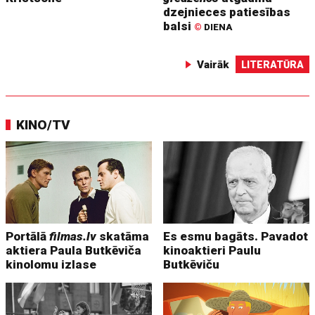
dzejnieces patiesības
balsi
©
DIENA
Vairāk
LITERATŪRA
KINO/TV
Portālā
filmas.lv
skatāma
Es esmu bagāts. Pavadot
aktiera Paula Butkēviča
kinoaktieri Paulu
kinolomu izlase
Butkēviču