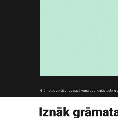
Grāmatas atklāšanas pasākumu papildinās autoru d
Iznāk grāmat