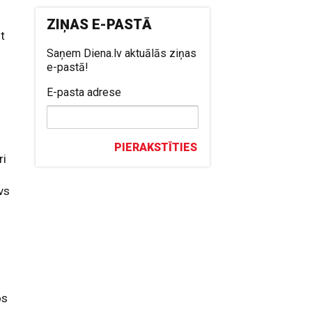
ZIŅAS E-PASTĀ
st
Saņem Diena.lv aktuālās ziņas
e-pastā!
E-pasta adrese
.
PIERAKSTĪTIES
ri
vs
os