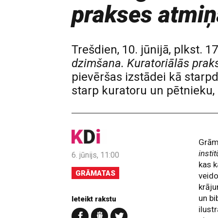
prakses atmiņa
Trešdien, 10. jūnijā, plkst.
dzimšana. Kuratoriālās praks
pievēršas izstādei kā starpd
starp kuratoru un pētnieku, 
Grām
insti
6. jūnijs, 11:00
kas k
GRĀMATAS
veido
krāj
un bi
Ieteikt rakstu
ilust