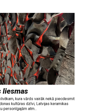
s liesmas
cilvēkam, kura vārds vairāk nekā piecdesmit
adonas kultūras dzīvi, Latvijas keramikas
ku personīgajām atm...