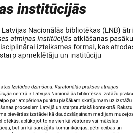
s institūcijās
 17 Latvijas Nacionālās bibliotēkas (LNB) āt
es atmiņas institūcijās
atklāšanas pasāku
isciplinārai izteiksmes formai, kas atroda
starp apmeklētāju un institūciju
atas
Izstādes dzimšana. Kuratoriālās prakses atmiņas
tūcijās
centrā ir Latvijas Nacionālās bibliotēkas izstāžu praks
alpo par atspēriena punktu plašākam skatījumam uz izstāžu
šanas procesiem Latvijā un starptautiskā kontekstā. Rakstu
ums pievēršas izstādei kā daudzslāņainam medijam muzejo
bliotēkās, aplūkojot to ne vien kā vēstures vai mākslas
rāciju, bet arī kā sarežģītu komunikācijas, pētniecības un