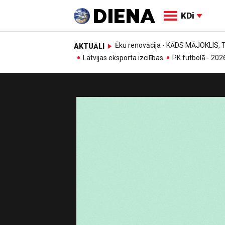
KDi
Ēku renovācija - KĀDS MĀJOKLIS
AKTUĀLI
Latvijas eksporta izcilības
PK futbolā - 202