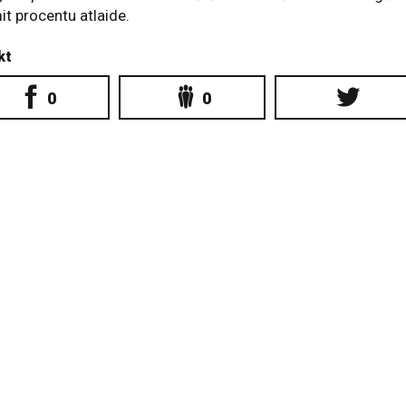
t procentu atlaide.
kt
0
0