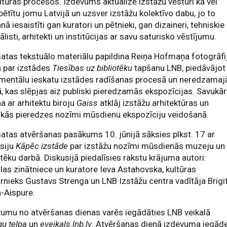
ltūras procesos. Izdevums aktualizē izstāžu vēsturi kā vēl
ētītu jomu Latvijā un uzsver izstāžu kolektīvo dabu, jo to
nā iesaistīti gan kuratori un pētnieki, gan dizaineri, tehniskie
ālisti, arhitekti un institūcijas ar savu saturisko vēstījumu.
tas tekstuālo materiālu papildina Reiņa Hofmaņa fotogrāfi
a par izstādes
Tiesības uz bibliotēku
tapšanu LNB, piedāvājot
mentālu ieskatu izstādes radīšanas procesā un neredzamaj
, kas slēpjas aiz publiski pieredzamās ekspozīcijas. Savukār
a ar arhitektu biroju
Gaiss
atklāj izstāžu arhitektūras un
skās pieredzes nozīmi mūsdienu ekspozīciju veidošanā.
tas atvēršanas pasākums 10. jūnijā sāksies plkst. 17 ar
siju
Kāpēc izstāde
par izstāžu nozīmi mūsdienās muzeju un
otēku darbā. Diskusijā piedalīsies rakstu krājuma autori:
as zinātniece un kuratore Ieva Astahovska, kultūras
rnieks Gustavs Strenga un LNB Izstāžu centra vadītāja Brigi
a-Aispure.
umu no atvēršanas dienas varēs iegādāties LNB veikalā
u telpa
un
eveikals.lnb.lv
. Atvēršanas dienā izdevuma iegāde