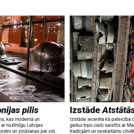
nijas pilis
Izstāde
Atstātā
lis, kas modernā un
Izstāde iecerēta kā pateicība 
ar nozīmīgu Latvijas
gadus bijis cieši saistīts ar M
ratni un zināšanas par vid...
tradīcijām un neskaitāmu cilvē