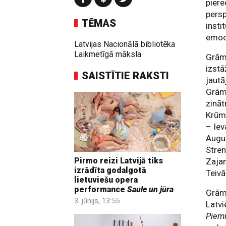
piere
persp
TĒMAS
insti
emoci
Latvijas Nacionālā bibliotēka
Laikmetīgā māksla
Grāma
izstā
SAISTĪTIE RAKSTI
jautā
Grāma
zināt
Krūmi
– Iev
Augus
Stren
Pirmo reizi Latvijā tiks
Zajan
izrādīta godalgotā
Teiv
lietuviešu opera
performance
Saule un jūra
Grāma
3. jūnijs, 13:55
Latvi
Piemi