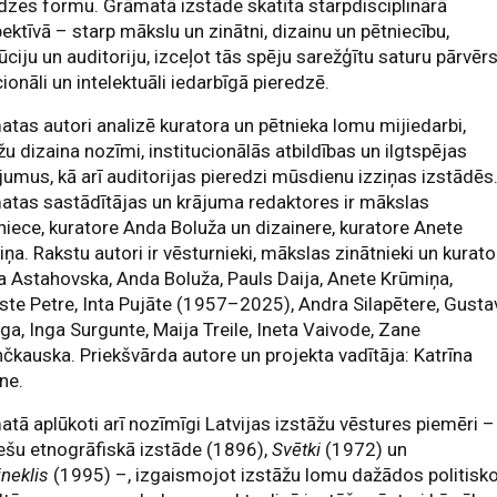
dzes formu. Grāmatā izstāde skatīta starpdisciplinārā
ektīvā – starp mākslu un zinātni, dizainu un pētniecību,
tūciju un auditoriju, izceļot tās spēju sarežģītu saturu pārvēr
onāli un intelektuāli iedarbīgā pieredzē.
tas autori analizē kuratora un pētnieka lomu mijiedarbi,
žu dizaina nozīmi, institucionālās atbildības un ilgtspējas
jumus, kā arī auditorijas pieredzi mūsdienu izziņas izstādēs
tas sastādītājas un krājuma redaktores ir mākslas
niece, kuratore Anda Boluža un dizainere, kuratore Anete
ņa. Rakstu autori ir vēsturnieki, mākslas zinātnieki un kurato
a Astahovska, Anda Boluža, Pauls Daija, Anete Krūmiņa,
te Petre, Inta Pujāte (1957–2025), Andra Silapētere, Gusta
ga, Inga Surgunte, Maija Treile, Ineta Vaivode, Zane
čkauska. Priekšvārda autore un projekta vadītāja: Katrīna
āne.
tā aplūkoti arī nozīmīgi Latvijas izstāžu vēstures piemēri –
ešu etnogrāfiskā izstāde (1896),
Svētki
(1972) un
neklis
(1995) –, izgaismojot izstāžu lomu dažādos politisk