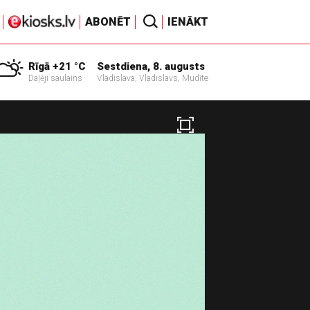
ABONĒT
IENĀKT
Rīgā +21 °C
Sestdiena, 8. augusts
Daļēji saulains
Vladislava, Vladislavs, Mudīte