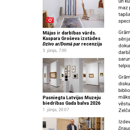
un ku
maz p
tapša
speci
Grāma
Mājas ir darbības vārds.
Kaspara Groševa izstādes
sērij
Dzīvo ar/Domā par
recenzija
doku
3. jūnijs, 7:00
darbā
sarun
telpi
Grāma
disku
bibli
māksl
Pasniegta Latvijas Muzeju
biedrības Gada balva 2026
vēstu
1. jūnijs, 20:07
Zelč
Izdev
Draug