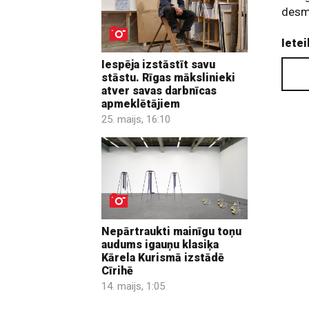
desmi
Ietei
Iespēja izstāstīt savu
stāstu. Rīgas mākslinieki
atver savas darbnīcas
apmeklētājiem
25. maijs, 16:10
Nepārtraukti mainīgu toņu
audums igauņu klasiķa
Kārela Kurismā izstādē
Cīrihē
14. maijs, 1:05