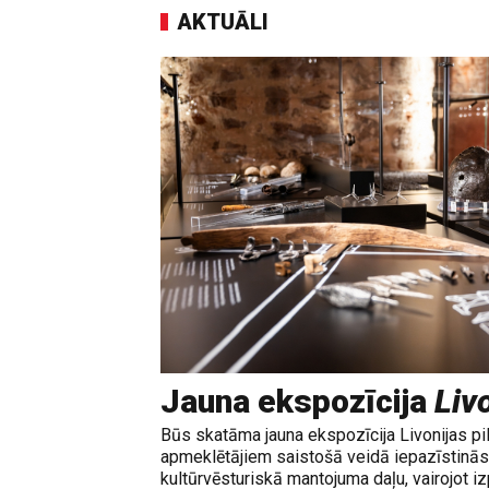
AKTUĀLI
Jauna ekspozīcija
Livo
Būs skatāma jauna ekspozīcija Livonijas pi
apmeklētājiem saistošā veidā iepazīstinās 
kultūrvēsturiskā mantojuma daļu, vairojot izp