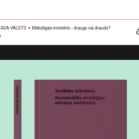
, TĀDA VALSTS
Mākslīgais intelekts - draugs vai drauds?
6