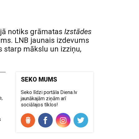
rijā notiks grāmatas
Izstādes
ms. LNB jaunais izdevums
s starp mākslu un izziņu,
SEKO MUMS
Seko līdzi portāla Diena.lv
e,
jaunākajām ziņām arī
sociālajos tīklos!
s