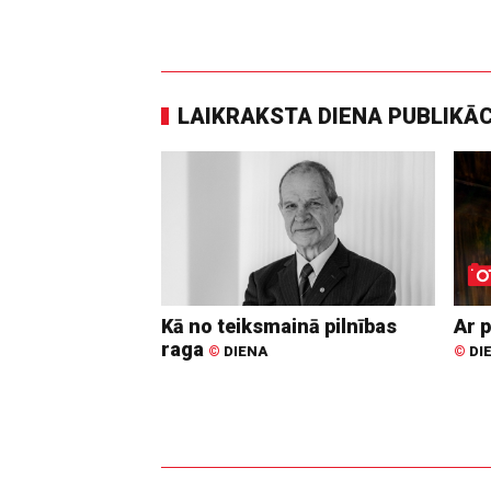
LAIKRAKSTA DIENA PUBLIKĀ
Kā no teiksmainā pilnības
Ar p
raga
©
DIENA
©
DI