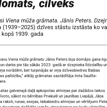
lomāts, cilvēks
si
Viena mūža grāmata. Jānis Peters. Dzejni
 (1939–2025) dzīves stāstu izstāsta ko vai
u kopš 1939. gada
 savu
Viena mūža grāmatu
Jānis Peters bija domājis gana ilg
, un darbs pie tās sākās 2023. gadā ar dzejnieka līdzdalību u
iņa norādēm, bet turpinājās ar viņa dzīvesbiedres Baibas
es palīdzību,” atklāj grāmatas sastādītāja Inita Saulīte-
ere.
atas galvenajā daļā apkopotas atmiņas par dažādos laikos
īvoto, sākot no bērnības Priekulē un jaunības Liepājā, Jāņa
a raksti, runas, esejas, laikabiedru atmiņas un vērtējumi Pet