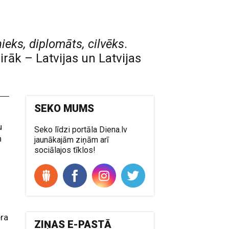
eks, diplomāts, cilvēks
.
rāk – Latvijas un Latvijas
SEKO MUMS
u
Seko līdzi portāla Diena.lv
n
jaunākajām ziņām arī
sociālajos tīklos!
era
ZIŅAS E-PASTĀ