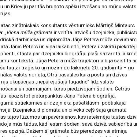
ju un Krieviju par tās bruņoto spēku izvešanu no mūsu valsts
rijas.
tas zinātniskais konsultants vēsturnieks Mārtiņš Mintaurs
a: „
Viena mūža grāmata
ir veltīta latviešu dzejnieka, publicist
edriskā darbinieka un diplomāta Jāņa Petera mūža devumam
tā Jānis Peters un viņa laikabiedri, Petera uzskatu piekritēji
onenti, stāsta par dzejnieka biogrāfiju plaši sazarotā laikme
umu kontekstā. Jāņa Petera mūža trajektorija bija saistīta a
ešu tautai traģisko un nozīmīgo laikmetu 20. gadsimtā – no
nālas valsts norieta, Otrā pasaules kara posta un dzīves
ju okupācijas „nepārejošajā tagadnē” līdz valsts
nošanai un pārmaiņām, kuras piedzīvojam šodien. Četrās
ās iepazīstot pieturpunktus Jāņa Petera biogrāfijā,
gumā satiekamies ar dzejnieka pašatklāsmi poētiskajā
sijā. Dzejnieka, diplomāta un cilvēka ceļš šajā grāmatā
jas tajos lūzumos un pavērsienos, kas ietekmēja tautas dzīv
idoja mūs tādus, kādi esam šodien: savā dzīvē, sabiedrībā u
res apziņā. Dažiem šī grāmata būs pieredzes vai atmiņu