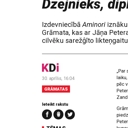
Dzejnieks, dip
Izdevniecībā
Aminori
iznāku
Grāmata, kas ar Jāņa Petera
cilvēku sarežģīto likteņgait
„Par
laiku
30. aprīlis, 16:04
pēc v
GRĀMATAS
Peter
Zand
Ieteikt rakstu
Grām
piedz
Peter