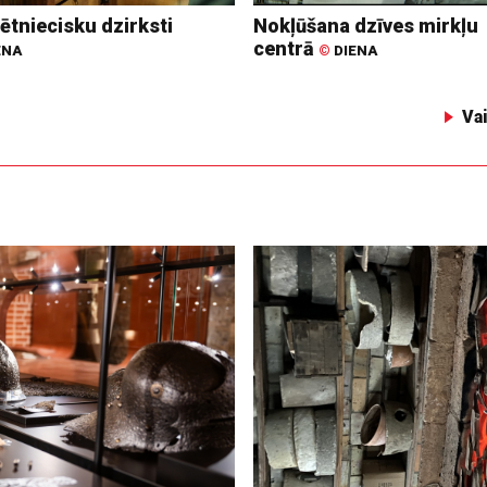
ētniecisku dzirksti
Nokļūšana dzīves mirkļu
centrā
ENA
©
DIENA
Va