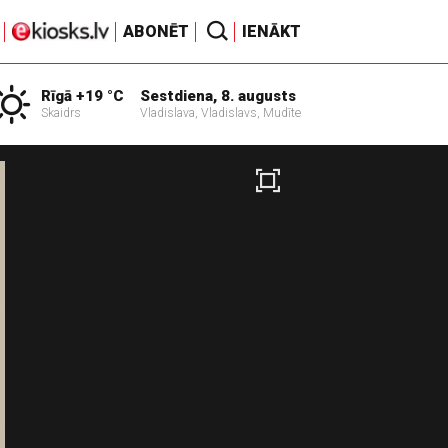
ABONĒT
IENĀKT
Rīgā +19 °C
Sestdiena, 8. augusts
Skaidrs
Vladislava, Vladislavs, Mudīte