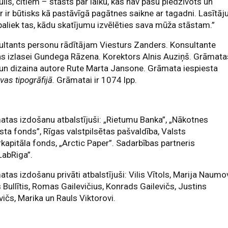
lis, citiem – stāsts par laiku, kas nav pašu piedzīvots un
 ir būtisks kā pastāvīgā pagātnes saikne ar tagadni. Lasītāj
paliek tas, kādu skatījumu izvēlēties sava mūža stāstam.”
ltants personu rādītājam Viesturs Zanders. Konsultante
s izlasei Gundega Rāzena. Korektors Alnis Auziņš. Grāmat
 un dizaina autore Rute Marta Jansone. Grāmata iespiesta
vas tipogrāfijā.
Grāmatai ir 1074 lpp.
tas izdošanu atbalstījuši: „Rietumu Banka”, „Nākotnes
sta fonds”, Rīgas valstpilsētas pašvaldība, Valsts
rkapitāla fonds, „Arctic Paper”. Sadarbības partneris
LabRiga”.
tas izdošanu privāti atbalstījuši: Vilis Vītols, Marija Naumo
s Bullītis, Romas Gailevičius, Konrads Gailevičs, Justins
vičs, Marika un Rauls Viktorovi.