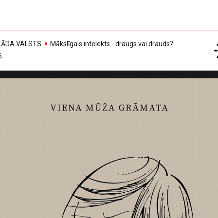
, TĀDA VALSTS
Mākslīgais intelekts - draugs vai drauds?
6