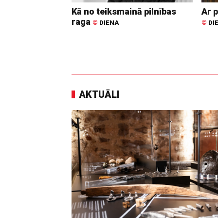
Kā no teiksmainā pilnības
Ar p
raga
©
DIENA
©
DI
AKTUĀLI