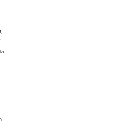
a,
.
ta
r
i
n