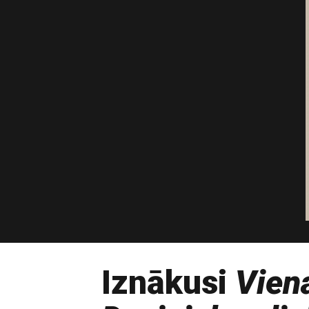
Iznākusi
Vien