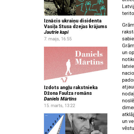
Latvi
terito
Iznācis ukraiņu disidenta
Grāma
Vasiļa Stusa dzejas krājums
rakst
Jautrie kapi
sabi
7. maijs, 16:55
Grāma
un op
notik
latvi
nacio
padom
atjau
Izdots angļu rakstnieka
Džona Faulza romāns
nodaļ
Daniels Mārtins
noslē
15. marts, 13:22
dimen
atklā
un ve
vēstu