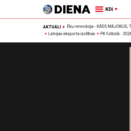
KDi
Ēku renovācija - KĀDS MĀJOKLIS
AKTUĀLI
Latvijas eksporta izcilības
PK futbolā - 202