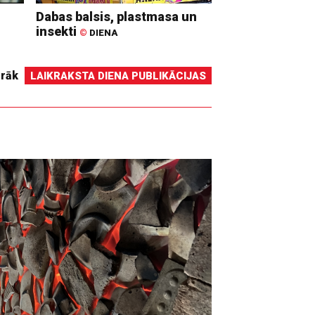
Dabas balsis, plastmasa un
insekti
©
DIENA
irāk
LAIKRAKSTA DIENA PUBLIKĀCIJAS