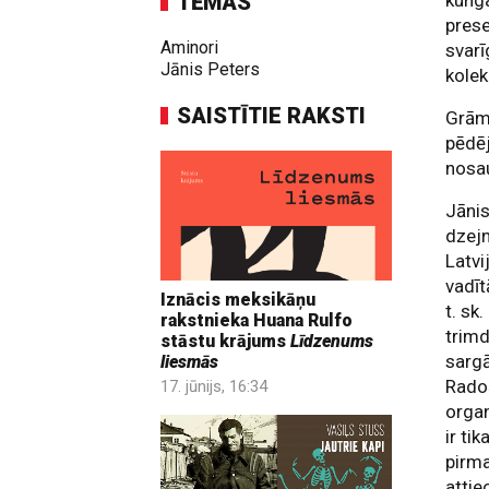
TĒMAS
kunga
prese
Aminori
svari
Jānis Peters
kolek
SAISTĪTIE RAKSTI
Grāma
pēde
nosa
Jānis
dzejn
Latvi
vadīt
Iznācis meksikāņu
t. sk
rakstnieka Huana Rulfo
trimd
stāstu krājums
Līdzenums
sarg
liesmās
Radoš
17. jūnijs, 16:34
organ
ir ti
pirma
attie