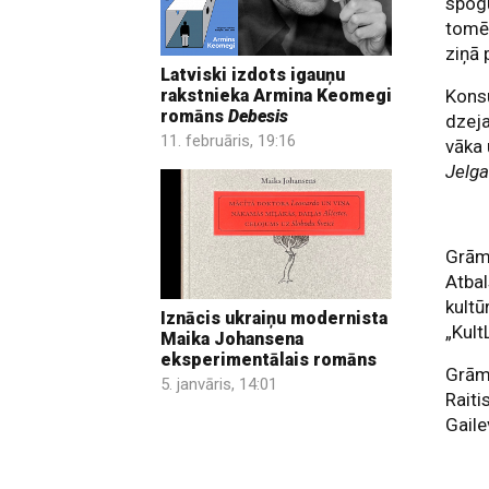
spogu
tomēr
ziņā 
Latviski izdots igauņu
rakstnieka Armina Keomegi
Konsu
romāns
Debesis
dzeja
11. februāris, 19:16
vāka
Jelga
Grāma
Atbal
kultū
Iznācis ukraiņu modernista
„Kult
Maika Johansena
eksperimentālais romāns
Grāma
5. janvāris, 14:01
Raiti
Gaile