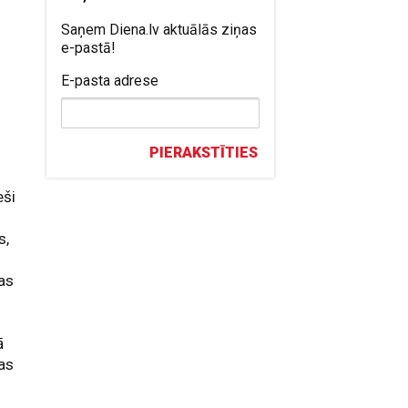
Saņem Diena.lv aktuālās ziņas
e-pastā!
E-pasta adrese
PIERAKSTĪTIES
eši
s,
ras
ā
kas