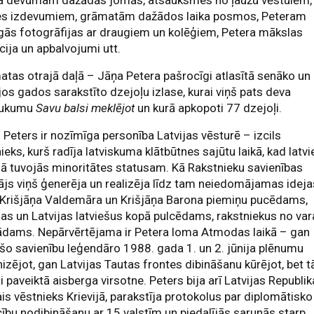
 devumam dažādās jomās, atsauksmes no ļaužu vēstulēm,
s izdevumiem, grāmatām dažādos laika posmos, Peteram
̄gās fotogrāfijas ar draugiem un kolēģiem, Petera mākslas
cija un apbalvojumi utt.
tas otrajā daļā – Jāņa Petera pašrocīgi atlasītā senāko un
̄jos gados sarakstīto dzejoļu izlase, kurai viņš pats deva
ukumu
Savu balsi meklējot
un kurā apkopoti 77 dzejoļi.
 Peters ir nozīmīga personība Latvijas vēsturē – izcils
ieks, kurš radīja latviskuma klātbūtnes sajūtu laikā, kad latvi
jā tuvojās minoritātes statusam. Kā Rakstnieku savienības
ājs viņš ģenerēja un realizēja līdz tam neiedomājamas ideja
. Krišjāņa Valdemāra un Krišjāņa Barona piemiņu pucēdams,
as un Latvijas latviešus kopā pulcēdams, rakstniekus no va
ādams. Nepārvērtējama ir Petera loma Atmodas laikā – gan
o savienību leģendāro 1988. gada 1. un 2. jūnija plēnumu
izējot, gan Latvijas Tautas frontes dibināšanu kūrējot, bet t
kai paveiktā aisberga virsotne. Peters bija arī Latvijas Republi
is vēstnieks Krievijā, parakstīja protokolus par diplomātisko
cību nodibināšanu ar 15 valstīm un piedalījās sarunās starp