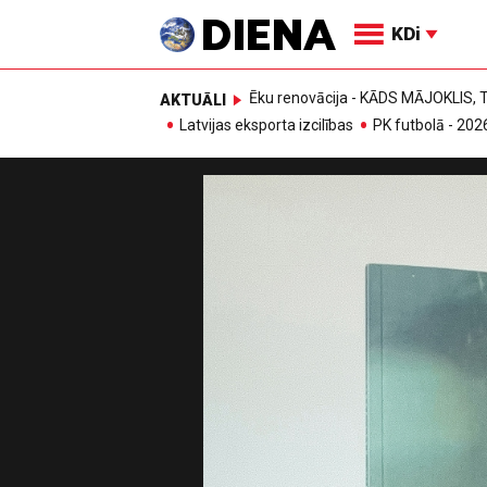
KDi
Ēku renovācija - KĀDS MĀJOKLIS
AKTUĀLI
Latvijas eksporta izcilības
PK futbolā - 202