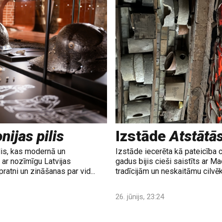
nijas pilis
Izstāde
Atstātā
lis, kas modernā un
Izstāde iecerēta kā pateicība 
ar nozīmīgu Latvijas
gadus bijis cieši saistīts ar M
ratni un zināšanas par vid...
tradīcijām un neskaitāmu cilvē
26. jūnijs, 23:24