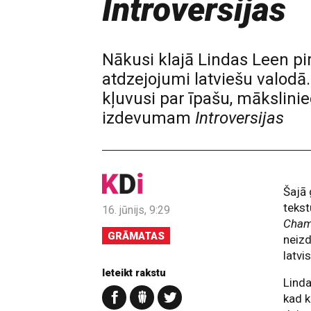
Introversijas
Nākusi klajā Lindas Leen pi
atdzejojumi latviešu valodā.
kļuvusi par īpašu, mākslin
izdevumam
Introversijas
Šajā 
teks
16. jūnijs, 9:29
Chame
GRĀMATAS
neizd
latvi
Ieteikt rakstu
Lind
kad k