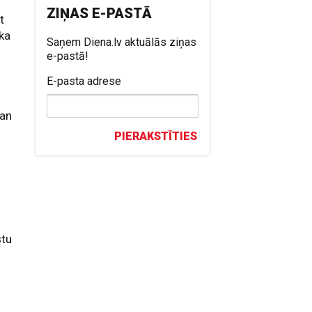
ZIŅAS E-PASTĀ
t
ika
Saņem Diena.lv aktuālās ziņas
e-pastā!
E-pasta adrese
man
u
PIERAKSTĪTIES
stu