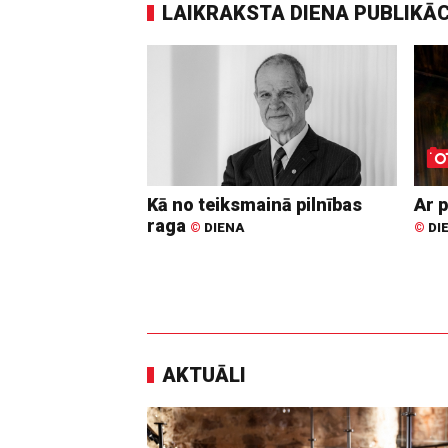
LAIKRAKSTA DIENA PUBLIKĀ
Kā no teiksmainā pilnības
Ar p
raga
©
DIENA
©
DI
AKTUĀLI