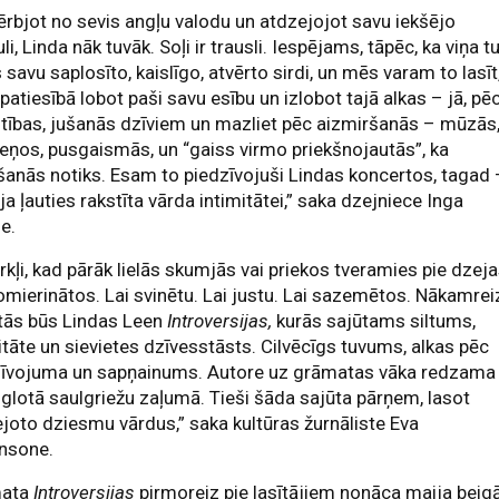
rbjot no sevis angļu valodu un atdzejojot savu iekšējo
li, Linda nāk tuvāk. Soļi ir trausli. Iespējams, tāpēc, ka viņa t
 savu saplosīto, kaislīgo, atvērto sirdi, un mēs varam to lasīt
, patiesībā lobot paši savu esību un izlobot tajā alkas – jā, pē
tības, jušanās dzīviem un mazliet pēc aizmiršanās – mūzās
ņos, pusgaismās, un “gaiss virmo priekšnojautās”, ka
šanās notiks. Esam to piedzīvojuši Lindas koncertos, tagad 
ja ļauties rakstīta vārda intimitātei,” saka dzejniece Inga
e.
irkļi, kad pārāk lielās skumjās vai priekos tveramies pie dzeja
omierinātos. Lai svinētu. Lai justu. Lai sazemētos. Nākamrei
tās būs Lindas Leen
Introversijas,
kurās sajūtams siltums,
itāte un sievietes dzīvesstāsts. Cilvēcīgs tuvums, alkas pēc
zīvojuma un sapņainums. Autore uz grāmatas vāka redzama
glotā saulgriežu zaļumā. Tieši šāda sajūta pārņem, lasot
joto dziesmu vārdus,” saka kultūras žurnāliste Eva
nsone.
mata
Introversijas
pirmoreiz pie lasītājiem nonāca maija beig