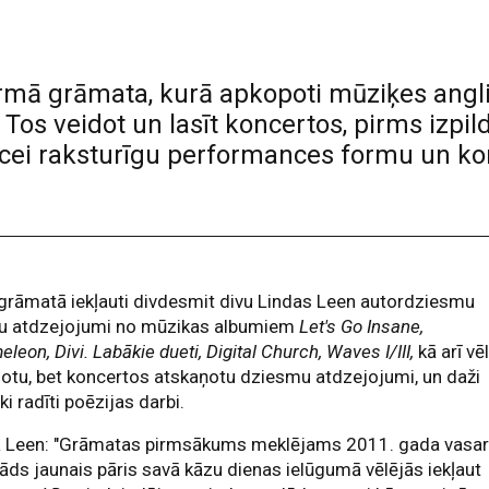
rmā grāmata, kurā apkopoti mūziķes angli
 Tos veidot un lasīt koncertos, pirms izpil
iecei raksturīgu performances formu un 
grāmatā iekļauti divdesmit divu Lindas Leen autordziesmu
tu atdzejojumi no mūzikas albumiem
Let's Go Insane,
leon, Divi. Labākie dueti, Digital Church, Waves I/III,
kā arī vē
otu, bet koncertos atskaņotu dziesmu atdzejojumi, un daži
ski radīti poēzijas darbi.
a Leen: "Grāmatas pirmsākums meklējams 2011. gada vasar
āds jaunais pāris savā kāzu dienas ielūgumā vēlējās iekļaut