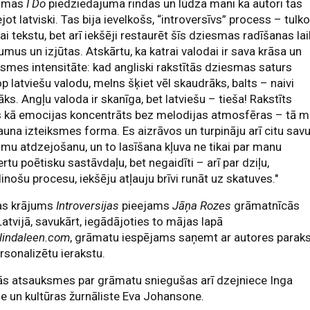
smas
I Do
piedziedājuma rindas un lūdza mani kā autori tās
jot latviski. Tas bija ievelkošs, “introversīvs” process – tulko
kai tekstu, bet arī iekšēji restaurēt šīs dziesmas radīšanas la
umus un izjūtas. Atskārtu, ka katrai valodai ir sava krāsa un
ksmes intensitāte: kad angliski rakstītās dziesmas saturs
p latviešu valodu, melns šķiet vēl skaudrāks, balts – naivi
āks. Angļu valoda ir skanīga, bet latviešu – tieša! Rakstīts
s kā emocijas koncentrāts bez melodijas atmosfēras – tā 
jauna izteiksmes forma. Es aizrāvos un turpināju arī citu sav
mu atdzejošanu, un to lasīšana kļuva ne tikai par manu
rtu poētisku sastāvdaļu, bet negaidīti – arī par dziļu,
inošu procesu, iekšēju atļauju brīvi runāt uz skatuves."
as krājums
Introversijas
pieejams
Jāņa Rozes
grāmatnīcās
Latvijā, savukārt, iegādājoties to mājas lapā
lindaleen.com
, grāmatu iespējams saņemt ar autores parak
rsonalizētu ierakstu.
ās atsauksmes par grāmatu sniegušas arī dzejniece Inga
e un kultūras žurnāliste Eva Johansone.