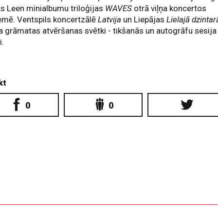
s Leen minialbumu triloģijas
WAVES
otrā viļņa koncertos
emē. Ventspils koncertzālē
Latvija
un Liepājas
Lielajā dzintar
a grāmatas atvēršanas svētki - tikšanās un autogrāfu sesija
i.
kt
0
0