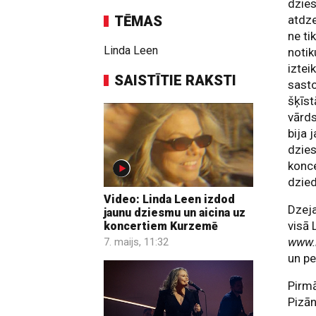
dzie
TĒMAS
atdze
ne ti
Linda Leen
notik
iztei
SAISTĪTIE RAKSTI
sasto
šķīst
vārd
bija 
dzies
konce
dzied
Video: Linda Leen izdod
Dzej
jaunu dziesmu un aicina uz
visā 
koncertiem Kurzemē
www.
7. maijs, 11:32
un pe
Pirm
Pizān