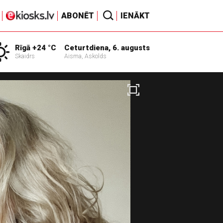
ABONĒT
IENĀKT
Rīgā +24 °C
Ceturtdiena, 6. augusts
Skaidrs
Aisma, Askolds