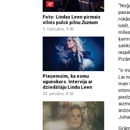
“Noģē
pasau
Foto: Lindas Leen pirmais
rokās
vilnis pulcē pilnu
Zuzeum
lobīt
5. februāris, 9:40
mīles
ķerme
satik
iespē
Pizān
“Ir m
Pieņemsim, ka esmu
Lai n
ugunskurs. Intervija ar
man 
dziedātāju Lindu Leen
intim
30. janvāris, 8:50
pied
aizmi
atdze
Joha
Grā