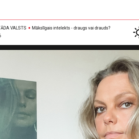
, TĀDA VALSTS
Mākslīgais intelekts - draugs vai drauds?
6