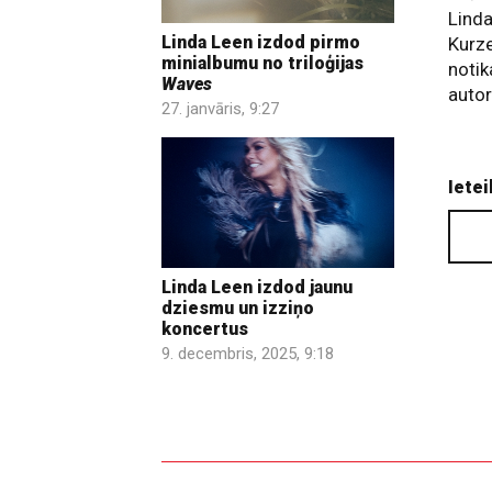
Linda
Linda Leen izdod pirmo
Kurz
minialbumu no triloģijas
notik
Waves
autor
27. janvāris, 9:27
Ietei
Linda Leen izdod jaunu
dziesmu un izziņo
koncertus
9. decembris, 2025, 9:18