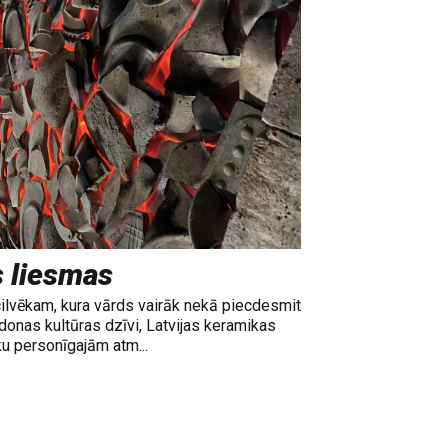
s liesmas
cilvēkam, kura vārds vairāk nekā piecdesmit
adonas kultūras dzīvi, Latvijas keramikas
ku personīgajām atm...