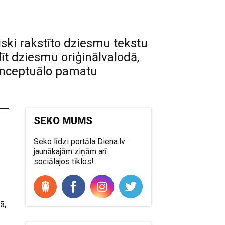
ski rakstīto dziesmu tekstu
dīt dziesmu oriģinālvalodā,
konceptuālo pamatu
SEKO MUMS
Seko līdzi portāla Diena.lv
jaunākajām ziņām arī
l
sociālajos tīklos!
ā,