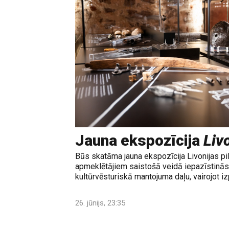
Jauna ekspozīcija
Livo
Būs skatāma jauna ekspozīcija Livonijas pi
apmeklētājiem saistošā veidā iepazīstinās 
kultūrvēsturiskā mantojuma daļu, vairojot izp
26. jūnijs, 23:35