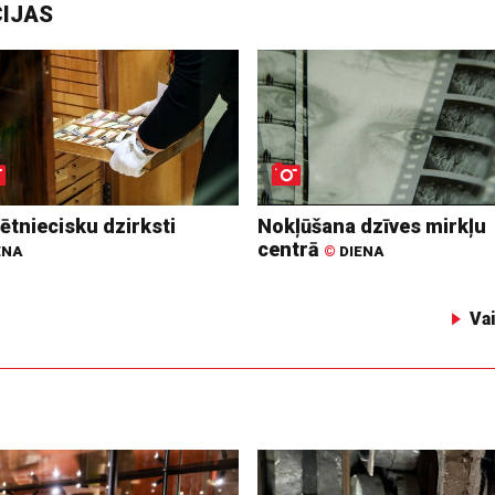
CIJAS
ētniecisku dzirksti
Nokļūšana dzīves mirkļu
centrā
ENA
©
DIENA
Va