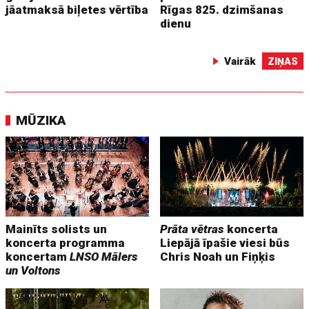
jāatmaksā biļetes vērtība
Rīgas 825. dzimšanas
dienu
Vairāk
ZIŅAS
MŪZIKA
Mainīts solists un
Prāta vētras
koncerta
koncerta programma
Liepājā īpašie viesi būs
koncertam
LNSO Mālers
Chris Noah un Fiņķis
un Voltons