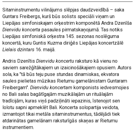
Sitaminstrumentu vilinājums slēpjas daudzveidībā – saka
Guntars Freibergs, kurš būs solists speciāli viņam un
Liepājas simfoniskajam orķestrim komponētā Andra Dzenīša
Dienvidu koncerta
pasaules pirmatskaņojumā. Tas notiks
Liepājas simfoniskā orķestra 145. sezonas noslēguma
koncertā, kuru Guntis Kuzma diriģēs Liepājas koncertzālē
Lielais dzintars
16. maijā.
Andris Dzenītis
Dienvidu koncertu
raksturo kā vienu no
saviem sarežģītākajiem un izaicinošākajiem opusiem. Autors
sola, ka "tā būs teju puse stundas dinamiskas, ekvatora
saules pielietas mūzikas Rietumu gamelānistam Guntaram
Freibergam".
Dienvidu koncertam
komponists iedvesmojies
no Bali salas bagātīgajām muzikālajām un rituālajām
tradīcijām, kuras viņš padziļināti iepazinis, īstenojot sen
lolotu sapni apmeklēt Bali. Koncerta solopartija veidota,
izmantojot tikai metāla sitaminstrumentus, tādējādi tiek
atdarinātas gamelānam raksturīgās skaņas ar Rietumu
instrumentiem.