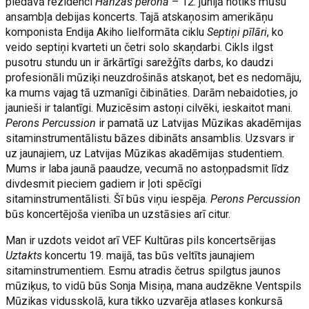
piedāvā rezidenci
Hanzas peronā
– 12. jūnijā notiks mūsu
ansambļa debijas koncerts. Tajā atskaņosim amerikāņu
komponista Endija Akiho lielformāta ciklu
Septiņi pīlāri
, ko
veido septiņi kvarteti un četri solo skaņdarbi. Cikls ilgst
pusotru stundu un ir ārkārtīgi sarežģīts darbs, ko daudzi
profesionāli mūziķi neuzdrošinās atskaņot, bet es nedomāju,
ka mums vajag tā uzmanīgi čibināties. Darām nebaidoties, jo
jaunieši ir talantīgi. Muzicēsim astoņi cilvēki, ieskaitot mani.
Perons Percussion
ir pamatā uz Latvijas Mūzikas akadēmijas
sitaminstrumentālistu bāzes dibināts ansamblis. Uzsvars ir
uz jaunajiem, uz Latvijas Mūzikas akadēmijas studentiem.
Mums ir laba jaunā paaudze, vecumā no astoņpadsmit līdz
divdesmit pieciem gadiem ir ļoti spēcīgi
sitaminstrumentālisti. Šī būs viņu iespēja.
Perons Percussion
būs koncertējoša vienība un uzstāsies arī citur.
Man ir uzdots veidot arī VEF Kultūras pils koncertsērijas
Uztakts
koncertu 19. maijā, tas būs veltīts jaunajiem
sitaminstrumentiem. Esmu atradis četrus spilgtus jaunos
mūziķus, to vidū būs Sonja Misiņa, mana audzēkne Ventspils
Mūzikas vidusskolā, kura tikko uzvarēja atlases konkursā