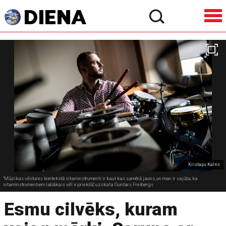
Kristaps Kalns
"Mūzikas vēstures kontekstā sitaminstrumenti ir kaut kas samērā jauns, un man ir sajūta, ka
sitaminstrumentiem labākais vēl ir priekšā," uzskata Guntars Freibergs
Esmu cilvēks, kuram