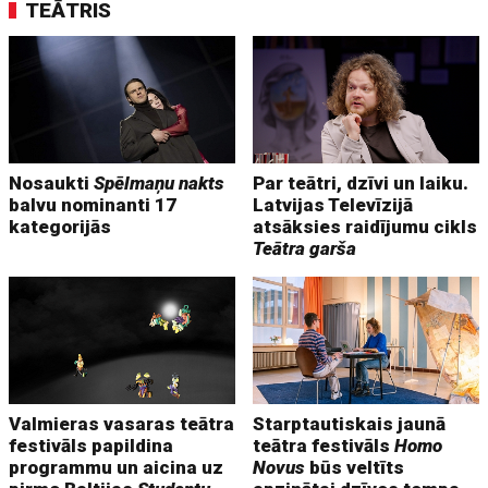
TEĀTRIS
Nosaukti
Spēlmaņu nakts
Par teātri, dzīvi un laiku.
balvu nominanti 17
Latvijas Televīzijā
kategorijās
atsāksies raidījumu cikls
Teātra garša
Valmieras vasaras teātra
Starptautiskais jaunā
festivāls papildina
teātra festivāls
Homo
programmu un aicina uz
Novus
būs veltīts