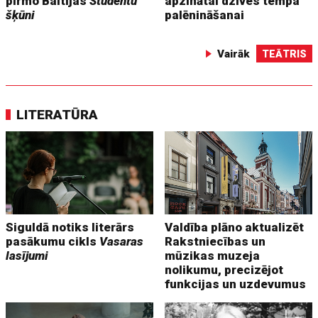
pirmo Baltijas
Studentu
apzinātai dzīves tempa
šķūni
palēnināšanai
Vairāk
TEĀTRIS
LITERATŪRA
Siguldā notiks literārs
Valdība plāno aktualizēt
pasākumu cikls
Vasaras
Rakstniecības un
lasījumi
mūzikas muzeja
nolikumu, precizējot
funkcijas un uzdevumus