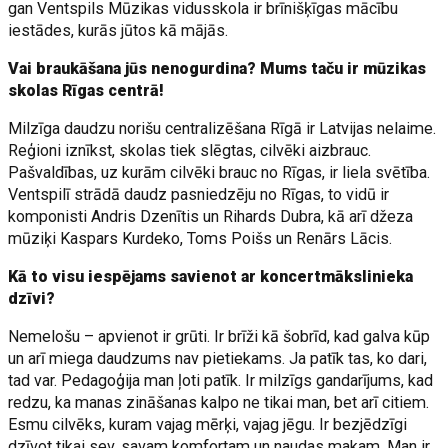
gan Ventspils Mūzikas vidusskola ir brīnišķīgas mācību
iestādes, kurās jūtos kā mājās.
Vai braukāšana jūs nenogurdina? Mums taču ir mūzikas
skolas Rīgas centrā!
Milzīga daudzu norišu centralizēšana Rīgā ir Latvijas nelaime.
Reģioni iznīkst, skolas tiek slēgtas, cilvēki aizbrauc.
Pašvaldības, uz kurām cilvēki brauc no Rīgas, ir liela svētība.
Ventspilī strādā daudz pasniedzēju no Rīgas, to vidū ir
komponisti Andris Dzenītis un Rihards Dubra, kā arī džeza
mūziķi Kaspars Kurdeko, Toms Poišs un Renārs Lācis.
Kā to visu iespējams savienot ar koncertmākslinieka
dzīvi?
Nemelošu – apvienot ir grūti. Ir brīži kā šobrīd, kad galva kūp
un arī miega daudzums nav pietiekams. Ja patīk tas, ko dari,
tad var. Pedagoģija man ļoti patīk. Ir milzīgs gandarījums, kad
redzu, ka manas zināšanas kalpo ne tikai man, bet arī citiem.
Esmu cilvēks, kuram vajag mērķi, vajag jēgu. Ir bezjēdzīgi
dzīvot tikai sev, savam komfortam un naudas makam. Man ir