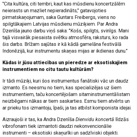
"Cita kultūra, citi tembri, kaut kas mūsdienu koncertzālēm
neierasts un mazliet nepieradināts," gatavojoties
pirmatskaņojumam, saka Guntars Freibergs, viens no
spilgtākajiem Latvijas mūsdienu mūziķiem. Par Andra
Dzenīša jauno darbu viņš saka: "Košs, spilgts, svinīgs. Mani
tajā visvairāk piesaista svētku atmosfēra, raksturs, ko rada
šis darbs. Brīžam sajūtas ir kā kādā gamelāna festivālā
Indonēzijā, kur instrumentu skaņas mijas ar ikdienas dunu."
Kādas ir jūsu attiecības un pieredze ar eksotiskajiem
instrumentiem no citu tautu kultūrām?
Ir tādi mūziķi, kuri šos instrumentus fanātiski vāc un daudz
izmanto. Es neesmu no tiem, kas specializējas uz šiem
instrumentiem, taču koncertējošam sitaminstrumentālistam
neizbēgami nākas ar tiem saskarties. Esmu tiem atvērts un
ar prieku tos izmantoju, īpaši, ja tas atbilst komponista idejai.
Aizraujoši ir tas, ka Andra Dzenīša
Dienvidu koncertā
līdzās
vibrofonam tiek izmantoti daudzi nekonvencionālie
instrumenti – eksotiski skaņurīki un sadzīviski objekti.