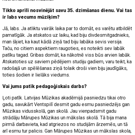
Tikko aprīlī nosvinējāt savu 35. dzimšanas dienu. Vai tas
ir labs vecums mūziķim?
Jā, labs. Ja atliktu vairāk laika par to domāt, es varētu atbildēt
pamatīgāk. Ja atskatos uz laiku, kad biju divdesmitgadnieks,
man šķiet, ka kaut kādā ziņā tad biju labāka sevis versija.
Taču, no citiem aspektiem raugoties, es noteikti sev labāk
patīku tagad. Gribas domāt, ka nākotnē viss būs arvien labāk.
Atskatoties uz saviem pēdējiem studiju gadiem, varu teikt, ka
radošajā un spēlēšanas ziņā tolaik droši vien biju jaudīgāks,
toties šodien ir lielāks viedums.
Vai jums patīk pedagoģiskais darbs?
Ļoti patīk. Latvijas Mūzikas akadēmijā pasniedzu tikai otro
gadu, savukārt Ventspilī desmit gadu esmu pasniedzējs gan
Mūzikas vidusskolā, gan skolā. Jau vienpadsmit gadu
strādāju Mārupes Mūzikas un mākslas skolā. Tā bija mana
pirmā darbavieta, kad atgriezos no studijām ārzemēs, un tā
arī esmu tur palicis. Gan Mārupes Mūzikas un mākslas skola,