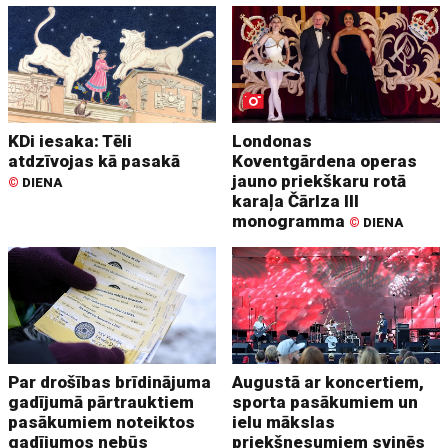
KDi iesaka: Tēli
Londonas
atdzīvojas kā pasakā
Koventgārdena operas
jauno priekškaru rotā
©
DIENA
karaļa Čārlza III
monogramma
©
DIENA
Par drošības brīdinājuma
Augustā ar koncertiem,
gadījumā pārtrauktiem
sporta pasākumiem un
pasākumiem noteiktos
ielu mākslas
gadījumos nebūs
priekšnesumiem svinēs