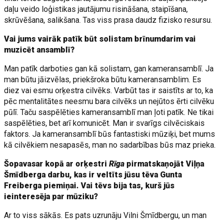
daļu veido loģistikas jautājumu risināšana, staipīšana,
skrūvēšana, salikšana. Tas viss prasa daudz fizisko resursu.
Vai jums vairāk patīk būt solistam brīnumdarim vai
muzicēt ansamblī?
Man patīk darboties gan kā solistam, gan kameransamblī. Ja
man būtu jāizvēlas, priekšroka būtu kameransamblim. Es
diez vai esmu orķestra cilvēks. Varbūt tas ir saistīts ar to, ka
pēc mentalitātes neesmu bara cilvēks un nejūtos ērti cilvēku
pūlī. Taču saspēlēties kameransamblī man ļoti patīk. Ne tikai
saspēlēties, bet arī komunicēt. Man ir svarīgs cilvēciskais
faktors. Ja kameransamblī būs fantastiski mūziķi, bet mums
kā cilvēkiem nesapasēs, man no sadarbības būs maz prieka.
Šopavasar kopā ar orķestri
Rīga
pirmatskaņojāt Viļņa
Šmīdberga darbu, kas ir veltīts jūsu tēva Gunta
Freiberga piemiņai. Vai tēvs bija tas, kurš jūs
ieinteresēja par mūziku?
Ar to viss sākās. Es pats uzrunāju Vilni Šmīdbergu, un man