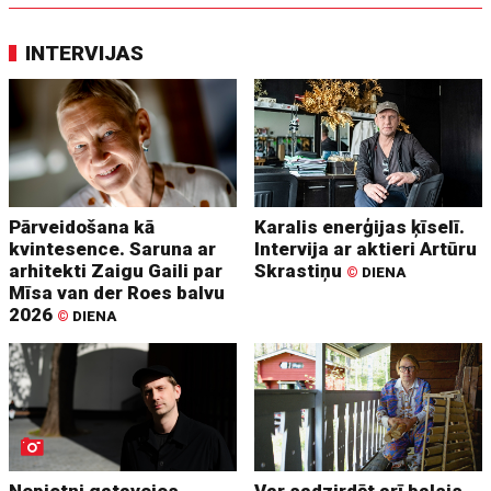
INTERVIJAS
Pārveidošana kā
Karalis enerģijas ķīselī.
kvintesence. Saruna ar
Intervija ar aktieri Artūru
arhitekti Zaigu Gaili par
Skrastiņu
©
DIENA
Mīsa van der Roes balvu
2026
©
DIENA