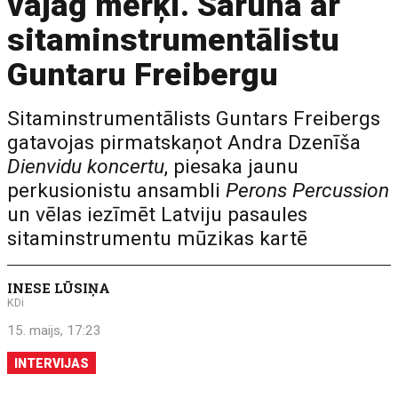
vajag mērķi. Saruna ar
sitaminstrumentālistu
Guntaru Freibergu
Sitaminstrumentālists Guntars Freibergs
gatavojas pirmatskaņot Andra Dzenīša
Dienvidu koncertu
, piesaka jaunu
perkusionistu ansambli
Perons Percussion
un vēlas iezīmēt Latviju pasaules
sitaminstrumentu mūzikas kartē
INESE LŪSIŅA
KDi
15. maijs, 17:23
INTERVIJAS