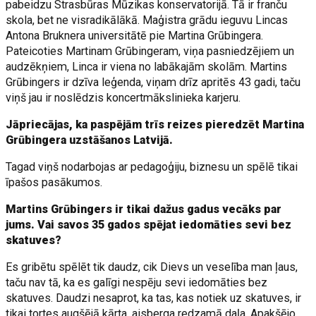
pabeidzu Strasbūras Mūzikas konservatorijā. Tā ir franču
skola, bet ne visradikālākā. Maģistra grādu ieguvu Lincas
Antona Bruknera universitātē pie Martina Grūbingera.
Pateicoties Martinam Grūbingeram, viņa pasniedzējiem un
audzēkņiem, Linca ir viena no labākajām skolām. Martins
Grūbingers ir dzīva leģenda, viņam drīz apritēs 43 gadi, taču
viņš jau ir noslēdzis koncertmākslinieka karjeru.
Jāpriecājas, ka paspējām trīs reizes pieredzēt Martina
Grūbingera uzstāšanos Latvijā.
Tagad viņš nodarbojas ar pedagoģiju, biznesu un spēlē tikai
īpašos pasākumos.
Martins Grūbingers ir tikai dažus gadus vecāks par
jums. Vai savos 35 gados spējat iedomāties sevi bez
skatuves?
Es gribētu spēlēt tik daudz, cik Dievs un veselība man ļaus,
taču nav tā, ka es galīgi nespēju sevi iedomāties bez
skatuves. Daudzi nesaprot, ka tas, kas notiek uz skatuves, ir
tikai tortes augšējā kārta, aisberga redzamā daļa. Apakšējo