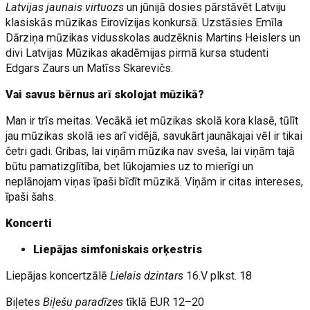
Latvijas jaunais virtuozs
un jūnijā dosies pārstāvēt Latviju
klasiskās mūzikas Eirovīzijas konkursā. Uzstāsies Emīla
Dārziņa mūzikas vidusskolas audzēknis Martins Heislers un
divi Latvijas Mūzikas akadēmijas pirmā kursa studenti
Edgars Zaurs un Matīss Skarevičs.
Vai savus bērnus arī skolojat mūzikā?
Man ir trīs meitas. Vecākā iet mūzikas skolā kora klasē, tūlīt
jau mūzikas skolā ies arī vidējā, savukārt jaunākajai vēl ir tikai
četri gadi. Gribas, lai viņām mūzika nav sveša, lai viņām tajā
būtu pamatizglītība, bet lūkojamies uz to mierīgi un
neplānojam viņas īpaši bīdīt mūzikā. Viņām ir citas intereses,
īpaši šahs.
Koncerti
Liepājas simfoniskais orķestris
Liepājas koncertzālē
Lielais dzintars
16.V plkst. 18
Biļetes
Biļešu paradīzes
tīklā EUR 12–20