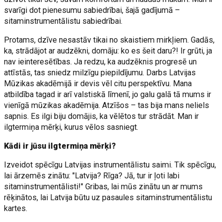
svarīgi dot pienesumu sabiedrībai, šajā gadījumā –
sitaminstrumentālistu sabiedrībai.
Protams, dzīve nesastāv tikai no skaistiem mirkļiem. Gadās,
ka, strādājot ar audzēkni, domāju: ko es šeit daru?! Ir grūti, ja
nav ieinteresētības. Ja redzu, ka audzēknis progresē un
attīstās, tas sniedz milzīgu piepildījumu. Darbs Latvijas
Mūzikas akadēmijā ir devis vēl citu perspektīvu. Mana
atbildība tagad ir arī valstiskā līmenī, jo galu galā tā mums ir
vienīgā mūzikas akadēmija. Atzīšos – tas bija mans neliels
sapnis. Es ilgi biju domājis, ka vēlētos tur strādāt. Man ir
ilgtermiņa mērķi, kurus vēlos sasniegt.
Kādi ir jūsu ilgtermiņa mērķi?
Izveidot spēcīgu Latvijas instrumentālistu saimi. Tik spēcīgu,
lai ārzemēs zinātu: "Latvija? Rīga? Jā, tur ir ļoti labi
sitaminstrumentālisti!" Gribas, lai mūs zinātu un ar mums
rēķinātos, lai Latvija būtu uz pasaules sitaminstrumentālistu
kartes.