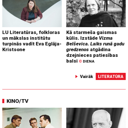
LU Literatūras, folkloras
Kā starmeša gaismas
un mākslas institūtu
kūlis. Izstāde
Vizma
turpinās vadīt Eva Eglāja-
Belševica. Laiks runā gadu
Kristsone
gredzenos
atgādina
dzejnieces patiesības
balsi
©
DIENA
Vairāk
LITERATŪRA
KINO/TV