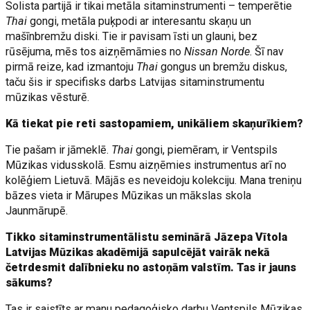
Solista partijā ir tikai metāla sitaminstrumenti – temperētie
Thai
gongi, metāla puķpodi ar interesantu skaņu un
mašīnbremžu diski. Tie ir pavisam īsti un glauni, bez
rūsējuma, mēs tos aizņēmāmies no
Nissan Norde
. Šī nav
pirmā reize, kad izmantoju
Thai
gongus un bremžu diskus,
taču šis ir specifisks darbs Latvijas sitaminstrumentu
mūzikas vēsturē.
Kā tiekat pie reti sastopamiem, unikāliem skaņurīkiem?
Tie pašam ir jāmeklē.
Thai
gongi, piemēram, ir Ventspils
Mūzikas vidusskolā. Esmu aizņēmies instrumentus arī no
kolēģiem Lietuvā. Mājās es neveidoju kolekciju. Mana treniņu
bāzes vieta ir Mārupes Mūzikas un mākslas skola
Jaunmārupē.
Tikko sitaminstrumentālistu seminārā Jāzepa Vītola
Latvijas Mūzikas akadēmijā sapulcējāt vairāk nekā
četrdesmit dalībnieku no astoņām valstīm. Tas ir jauns
sākums?
Tas ir saistīts ar manu pedagoģisko darbu Ventspils Mūzikas