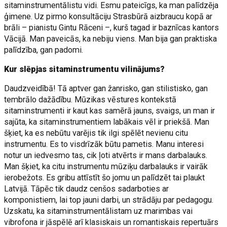
sitaminstrumentālistu vidi. Esmu pateicīgs, ka man palīdzēja
ģimene. Uz pirmo konsultāciju Strasbūrā aizbraucu kopā ar
brāli – pianistu Gintu Rāceni –, kurš tagad ir baznīcas kantors
Vācijā. Man paveicās, ka nebiju viens. Man bija gan praktiska
palīdzība, gan padomi.
Kur slēpjas sitaminstrumentu vilinājums?
Daudzveidībā! Tā aptver gan žanrisko, gan stilistisko, gan
tembrālo dažādību. Mūzikas vēstures kontekstā
sitaminstrumenti ir kaut kas samērā jauns, svaigs, un man ir
sajūta, ka sitaminstrumentiem labākais vēl ir priekšā. Man
šķiet, ka es nebūtu varējis tik ilgi spēlēt nevienu citu
instrumentu. Es to visdrīzāk būtu pametis. Manu interesi
notur un iedvesmo tas, cik ļoti atvērts ir mans darbalauks.
Man šķiet, ka citu instrumentu mūziķu darbalauks ir vairāk
ierobežots. Es gribu attīstīt šo jomu un palīdzēt tai plaukt
Latvijā. Tāpēc tik daudz cenšos sadarboties ar
komponistiem, lai top jauni darbi, un strādāju par pedagogu.
Uzskatu, ka sitaminstrumentālistam uz marimbas vai
vibrofona ir jāspēlē arī klasiskais un romantiskais repertuārs