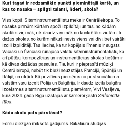
Kuri tagad ir redzamākie punkti pieminētajā kartē, un
kas to nosaka – spilgti talanti, līderi, skola?
Viss kopā. Sitaminstrumentālistu meka ir Centrāleiropa. To
nosaka pirmām kārtām spoži izpildītāji un tas, no kādām
skolām viņi nāk, cik daudz viņu nāk no konkrētām vietām. Ir
dažas skolas, no kurām nākuši nevis viens vai divi, bet vairāki
izcili izpildītāji. Tas liecina, ka tur kopējais līmenis ir augsts.
Vāciski un franciski runājošo valstu sitaminstrumentālistu, kā
arī pūtēju, kompozīcijas un instrumentācijas skolas tiešām ir
kā divas dažādas pasaules. Tie, kuri ir pieprasīti mūziķi
Centrāleiropā, nebūt tik bieži neuzstājas Francijā, Spānijā un
Itālijā, un otrādi. Kā pozitīvus piemērus no postsociālisma
valstīm varu izcelt Poliju un Bulgāriju. Ir daudz izcilu bulgāru
izcelsmes sitaminstrumentālistu, piemēram, Vivi Vasiļeva,
kura 2024. gadā Rīgā uzstājās ar kamerorķestri
Sinfonietta
Rīga
.
Kādu skolu pats pārstāvat?
Esmu diezgan miksēts gadījums. Bakalaura studijas