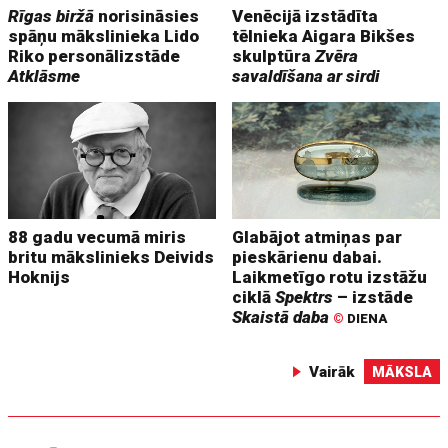
Rīgas biržā
norisināsies
Venēcijā izstādīta
spāņu mākslinieka Lido
tēlnieka Aigara Bikšes
Riko personālizstāde
skulptūra
Zvēra
Atklāsme
savaldīšana ar sirdi
88 gadu vecumā miris
Glabājot atmiņas par
britu mākslinieks Deivids
pieskārienu dabai.
Hoknijs
Laikmetīgo rotu izstāžu
ciklā
Spektrs
– izstāde
Skaistā daba
©
DIENA
Vairāk
MĀKSLA