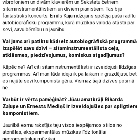
vibrofoniem un divām klavierēm un Sekstetu četriem
sitaminstrumentālistiem un diviem pianistiem. Tas bija
fantastisks koncerts. Emīls Kujumdžujans spēlēja paša radītu
autobiogrāfisku programmu, kurā mūzikas valodā stāsta par
sevi, savu bērnību un jaunību.
Vai jums arī patiktu kādreiz autobiogrāfiskā programmā
izspēlēt savu dzīvi – sitaminstrumentālista ceļu,
atklāsmes, piedzīvojumus, komiskus atgadījumus?
Kāpēc ne? Arī citi sitaminstrumentālisti ir izveidojuši līdzīgas
programmas. Arī man tāda ideja ik pa laikam ir gruzdējusi, bet
es nejūtu sevī komponista gēnu. Vismaz šajā dzīves posmā
ne.
Varbūt ir vērts pamēģināt? Jūsu amatbrāļi Rihards
Zaļupe un Ernests Mediņš ir izveidojušies par spilgtiem
komponistiem.
Jaunībā esmu rakstījis teju visos iespējamos stilos no
atonālas, eksperimentālas mūzikas līdz tonālai
neoromantiskai mūzikai.