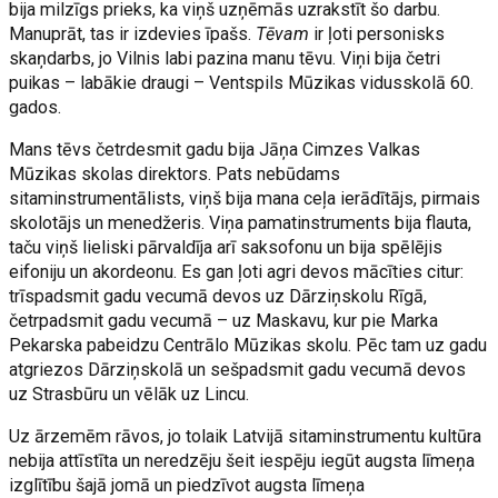
bija milzīgs prieks, ka viņš uzņēmās uzrakstīt šo darbu.
Manuprāt, tas ir izdevies īpašs.
Tēvam
ir ļoti personisks
skaņdarbs, jo Vilnis labi pazina manu tēvu. Viņi bija četri
puikas – labākie draugi – Ventspils Mūzikas vidusskolā 60.
gados.
Mans tēvs četrdesmit gadu bija Jāņa Cimzes Valkas
Mūzikas skolas direktors. Pats nebūdams
sitaminstrumentālists, viņš bija mana ceļa ierādītājs, pirmais
skolotājs un menedžeris. Viņa pamatinstruments bija flauta,
taču viņš lieliski pārvaldīja arī saksofonu un bija spēlējis
eifoniju un akordeonu. Es gan ļoti agri devos mācīties citur:
trīspadsmit gadu vecumā devos uz Dārziņskolu Rīgā,
četrpadsmit gadu vecumā – uz Maskavu, kur pie Marka
Pekarska pabeidzu Centrālo Mūzikas skolu. Pēc tam uz gadu
atgriezos Dārziņskolā un sešpadsmit gadu vecumā devos
uz Strasbūru un vēlāk uz Lincu.
Uz ārzemēm rāvos, jo tolaik Latvijā sitaminstrumentu kultūra
nebija attīstīta un neredzēju šeit iespēju iegūt augsta līmeņa
izglītību šajā jomā un piedzīvot augsta līmeņa