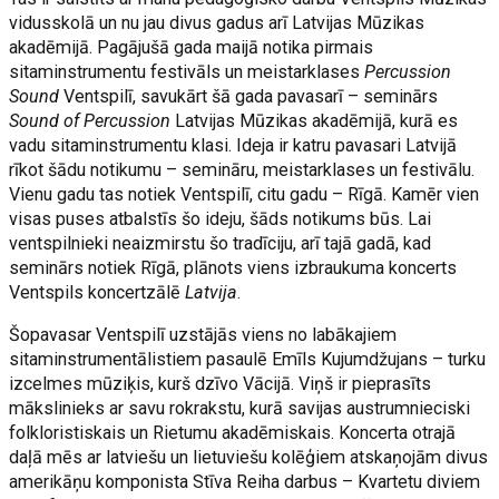
vidusskolā un nu jau divus gadus arī Latvijas Mūzikas
akadēmijā. Pagājušā gada maijā notika pirmais
sitaminstrumentu festivāls un meistarklases
Percussion
Sound
Ventspilī, savukārt šā gada pavasarī – seminārs
Sound of Percussion
Latvijas Mūzikas akadēmijā, kurā es
vadu sitaminstrumentu klasi. Ideja ir katru pavasari Latvijā
rīkot šādu notikumu – semināru, meistarklases un festivālu.
Vienu gadu tas notiek Ventspilī, citu gadu – Rīgā. Kamēr vien
visas puses atbalstīs šo ideju, šāds notikums būs. Lai
ventspilnieki neaizmirstu šo tradīciju, arī tajā gadā, kad
seminārs notiek Rīgā, plānots viens izbraukuma koncerts
Ventspils koncertzālē
Latvija
.
Šopavasar Ventspilī uzstājās viens no labākajiem
sitaminstrumentālistiem pasaulē Emīls Kujumdžujans – turku
izcelmes mūziķis, kurš dzīvo Vācijā. Viņš ir pieprasīts
mākslinieks ar savu rokrakstu, kurā savijas austrumnieciski
folkloristiskais un Rietumu akadēmiskais. Koncerta otrajā
daļā mēs ar latviešu un lietuviešu kolēģiem atskaņojām divus
amerikāņu komponista Stīva Reiha darbus – Kvartetu diviem