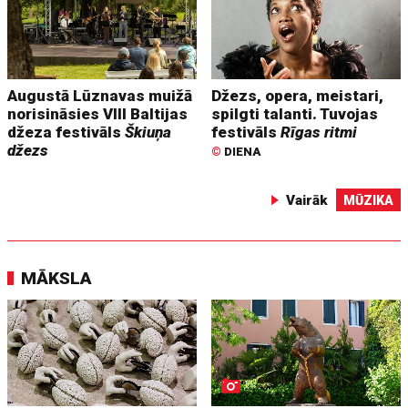
Augustā Lūznavas muižā
Džezs, opera, meistari,
norisināsies VIII Baltijas
spilgti talanti. Tuvojas
džeza festivāls
Škiuņa
festivāls
Rīgas ritmi
džezs
©
DIENA
Vairāk
MŪZIKA
MĀKSLA