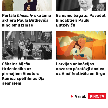
Portālā
filmas.lv
skatāma
Es esmu bagāts. Pavadot
aktiera Paula Butkēviča
kinoaktieri Paulu
kinolomu izlase
Butkēviču
Sāksies biļešu
Latvijas animācijas
tirdzniecība uz
nozares pārstāvji dosies
pirmajiem Viestura
uz Ansī festivālu un tirgu
Kairiša spēlfilmas
Uļa
seansiem
Vairāk
KINO/TV