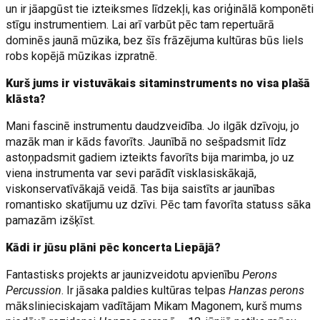
un ir jāapgūst tie izteiksmes līdzekļi, kas oriģinālā komponēti
stīgu instrumentiem. Lai arī varbūt pēc tam repertuārā
dominēs jaunā mūzika, bez šīs frāzējuma kultūras būs liels
robs kopējā mūzikas izpratnē.
Kurš jums ir vistuvākais sitaminstruments no visa plašā
klāsta?
Mani fascinē instrumentu daudzveidība. Jo ilgāk dzīvoju, jo
mazāk man ir kāds favorīts. Jaunībā no sešpadsmit līdz
astoņpadsmit gadiem izteikts favorīts bija marimba, jo uz
viena instrumenta var sevi parādīt visklasiskākajā,
viskonservatīvākajā veidā. Tas bija saistīts ar jaunības
romantisko skatījumu uz dzīvi. Pēc tam favorīta statuss sāka
pamazām izšķīst.
Kādi ir jūsu plāni pēc koncerta Liepājā?
Fantastisks projekts ar jaunizveidotu apvienību
Perons
Percussion
. Ir jāsaka paldies kultūras telpas
Hanzas perons
mākslinieciskajam vadītājam Mikam Magonem, kurš mums