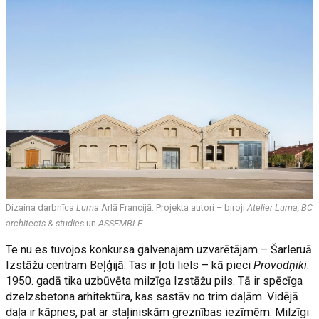
Dizaina darbnīca
Luma
Arlā Francijā. Projekta autori – biroji
Atelier Luma, BC
architects & studies
un
ASSEMBLE
Te nu es tuvojos konkursa galvenajam uzvarētājam – Šarleruā
Izstāžu centram Beļģijā. Tas ir ļoti liels – kā pieci
Provodņiki
.
1950. gadā tika uzbūvēta milzīga Izstāžu pils. Tā ir spēcīga
dzelzsbetona arhitektūra, kas sastāv no trim daļām. Vidējā
daļa ir kāpnes, pat ar staļiniskām greznības iezīmēm. Milzīgi