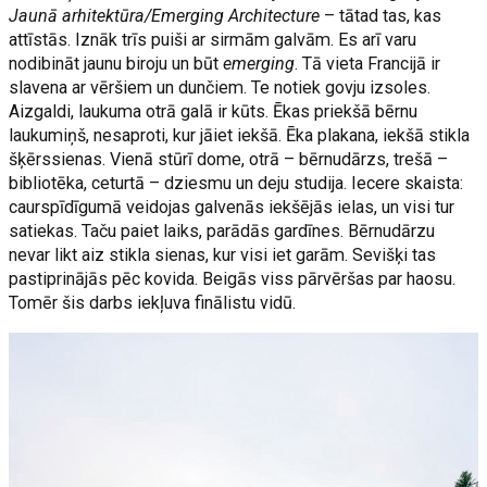
Jaunā arhitektūra/Emerging Architecture
– tātad tas, kas
attīstās. Iznāk trīs puiši ar sirmām galvām. Es arī varu
nodibināt jaunu biroju un būt
emerging
. Tā vieta Francijā ir
slavena ar vēršiem un dunčiem. Te notiek govju izsoles.
Aizgaldi, laukuma otrā galā ir kūts. Ēkas priekšā bērnu
laukumiņš, nesaproti, kur jāiet iekšā. Ēka plakana, iekšā stikla
šķērssienas. Vienā stūrī dome, otrā – bērnudārzs, trešā –
bibliotēka, ceturtā – dziesmu un deju studija. Iecere skaista:
caurspīdīgumā veidojas galvenās iekšējās ielas, un visi tur
satiekas. Taču paiet laiks, parādās gardīnes. Bērnudārzu
nevar likt aiz stikla sienas, kur visi iet garām. Sevišķi tas
pastiprinājās pēc kovida. Beigās viss pārvēršas par haosu.
Tomēr šis darbs iekļuva finālistu vidū.