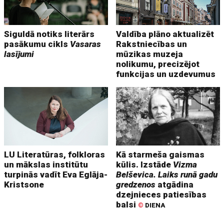
Siguldā notiks literārs
Valdība plāno aktualizēt
pasākumu cikls
Vasaras
Rakstniecības un
lasījumi
mūzikas muzeja
nolikumu, precizējot
funkcijas un uzdevumus
LU Literatūras, folkloras
Kā starmeša gaismas
un mākslas institūtu
kūlis. Izstāde
Vizma
turpinās vadīt Eva Eglāja-
Belševica. Laiks runā gadu
Kristsone
gredzenos
atgādina
dzejnieces patiesības
balsi
©
DIENA