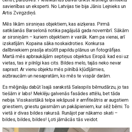
savienības un eksperti. No Latvijas tie bija Jānis Lejnieks un
Artis Zvirgzdiņš.
Mēs likām sirsniņas objektiem, kas aizķeras. Pirmā
satikšanās Barselonā notika pagājušā gada novembrī. Sākām
ar sirsniņām – kuriem objektiem ir vairāk. Kam pa vienai, arī
izskatījām. Kopaina sāka noskaidroties. Konkursa
dalībniekiem prasīja atsūtīt papildu plānus un fotogrāfijas.
Martā mēs apbraukājām septiņus objektus Eiropā: kad esi uz
vietas, tas ir pilnīgi kas cits. Bildes melo, tajās neko nevar
saprast. Ar vienu objektu mēs pilnībā kļūdījāmies,
aizbraucām un nesapratām, ko mēs te vispār darām.
Es mēģināju dabūt īsajā sarakstā Salaspils bērnudārzu, jo tas
tiešām ir labs! Meklēju galvenās fasādes attēlu, bet tāda
nebija. Visskaistākā telpa iekšpusē ir amfiteātris ar augstiem
griestiem, griestu gaismām un pakāpieniem, kur sēž bērni. To
vietā ir divas bildes rakursā. Runājot par nākamo skati –
bildes, bildes, bildes! Ļoti jāmācās tās veidot.