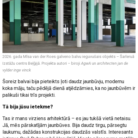
2026. gada Mīsa van der Roes galveno balvu ieguvušais objekts – Šarleruā
Izstāžu centrs Beļģijā. Projekta autori – biroji
AgwA
un
architecten jan de
vylder inge vinck
Šoreiz balvai bija pieteikts ļoti daudz jaunbūvju, modernu
koka māju, taču pēdējā dienā atjēdzāmies, ka no jaunbūvēm ir
palikuši tikai trīs projekti.
Tā bija jūsu ietekme?
Tas ir mans virziens arhitektūrā – es jau tukšā vietā netaisu.
Jā, mēs pārskatījām jaunbūves. Bija daudz tirgu, pārsegtu
laukumu, dažādas konstrukcijas daudzās valstīs. Interesants