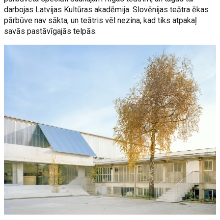
darbojas Latvijas Kultūras akadēmija. Slovēnijas teātra ēkas
pārbūve nav sākta, un teātris vēl nezina, kad tiks atpakaļ
savās pastāvīgajās telpās.