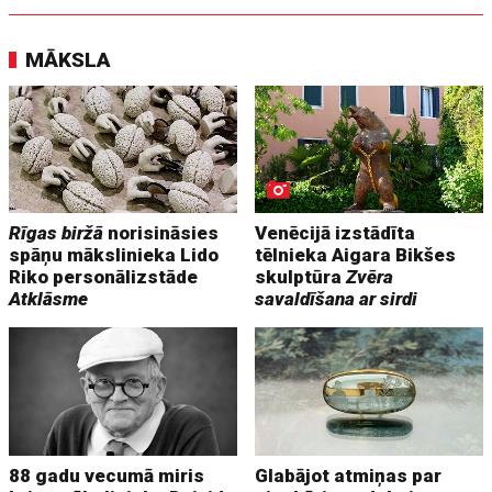
MĀKSLA
Rīgas biržā
norisināsies
Venēcijā izstādīta
spāņu mākslinieka Lido
tēlnieka Aigara Bikšes
Riko personālizstāde
skulptūra
Zvēra
Atklāsme
savaldīšana ar sirdi
88 gadu vecumā miris
Glabājot atmiņas par