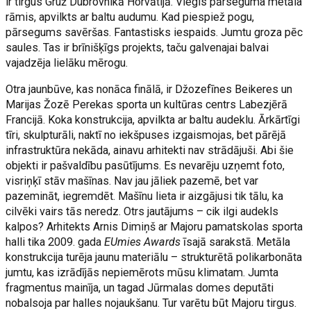
ir tirgus Gruž Dubrovnikā Horvātijā. Viegls pārseguma metāla
rāmis, apvilkts ar baltu audumu. Kad piespiež pogu,
pārsegums savēršas. Fantastisks iespaids. Jumtu groza pēc
saules. Tas ir brīnišķīgs projekts, taču galvenajai balvai
vajadzēja lielāku mērogu.
Otra jaunbūve, kas nonāca finālā, ir Džozefīnes Beikeres un
Marijas Žozē Perekas sporta un kultūras centrs Labezjērā
Francijā. Koka konstrukcija, apvilkta ar baltu audeklu. Ārkārtīgi
tīri, skulpturāli, naktī no iekšpuses izgaismojas, bet pārējā
infrastruktūra nekāda, ainavu arhitekti nav strādājuši. Abi šie
objekti ir pašvaldību pasūtījums. Es nevarēju uzņemt foto,
visriņķī stāv mašīnas. Nav jau jāliek pazemē, bet var
pazemināt, iegremdēt. Mašīnu lieta ir aizgājusi tik tālu, ka
cilvēki vairs tās neredz. Otrs jautājums – cik ilgi audekls
kalpos? Arhitekts Arnis Dimiņš ar Majoru pamatskolas sporta
halli tika 2009. gada
EUmies Awards
īsajā sarakstā. Metāla
konstrukcija turēja jaunu materiālu – strukturētā polikarbonāta
jumtu, kas izrādījās nepiemērots mūsu klimatam. Jumta
fragmentus mainīja, un tagad Jūr­malas domes deputāti
nobalsoja par halles nojaukšanu. Tur varētu būt Majoru tirgus.