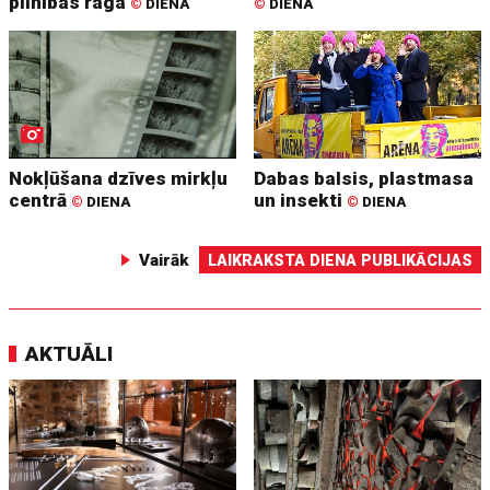
pilnības raga
©
DIENA
©
DIENA
Nokļūšana dzīves mirkļu
Dabas balsis, plastmasa
centrā
un insekti
©
DIENA
©
DIENA
Vairāk
LAIKRAKSTA DIENA PUBLIKĀCIJAS
AKTUĀLI