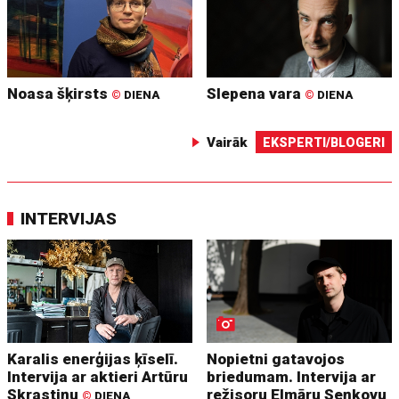
Noasa šķirsts
Slepena vara
©
DIENA
©
DIENA
Vairāk
EKSPERTI/BLOGERI
INTERVIJAS
Karalis enerģijas ķīselī.
Nopietni gatavojos
Intervija ar aktieri Artūru
briedumam. Intervija ar
Skrastiņu
režisoru Elmāru Seņkovu
©
DIENA