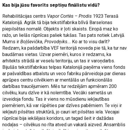
Kas bija jūsu favorīts septiņu finālistu vidū?
Rehabilitācijas centrs
Vapor Cortès – Prodis
1923 Terasā
Katalonijā. Agrāk tā bija tekstilfabrika blīvā Barselonas
piepilsētas nomalē. Objekts ir ļoti skaists. Eiropā maz ko
ražo, un lielās rūpnīcas paliek tukšas. Tas pats notiek Latvijā.
Mums ir
Boļševička, Provodņiks...
Ko ar to visu darīt?
Redzam, ka pašdarbība VEF teritorijā noveda pie tā, ka tur nav
baudāmas vietas. Uzvar piemēri, kuros ir redzams, ka
arhitekts strādā ar veselu teritoriju, un tas ir varoņdarbs.
Bijušās tekstilfabrikas telpas Katalonijā paņēma viens fonds
ar pašval­dības atbalstu un veco fabriku pārveidoja par dienas
aprūpes centru cilvēkiem ar mentālās un funkcionālās
darbības traucējumiem. Mēs tur redzējām apmēram 200
cilvēku, kuru dzīve ir kā nolemtība. Vecāki sametās un
izveidoja fondu. Tas ir viens no mūsdienu iekļautības
piemēriem, kā var rūpēties par dzīves pabērniem. Te viņi ir
iekļauti pilsētas struktūrā, jo cauri iet pilsētas iela. Vecajai
rūpnīcai bija iekšējais koridors, un tagad šeit ir dažādas
nodaļas – cilvēkus no rīta atved un vakarā aizved. Ansamblis