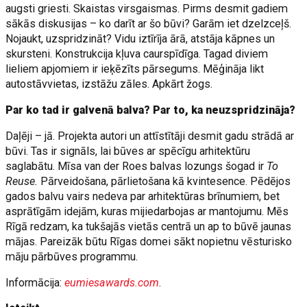
augsti griesti. Skaistas virsgaismas. Pirms desmit gadiem
sākās diskusijas – ko darīt ar šo būvi? Garām iet dzelzceļš.
Nojaukt, uzspridzināt? Vidu iztīrīja ārā, atstāja kāpnes un
skursteni. Konstrukcija kļuva caurspīdīga. Tagad diviem
lieliem apjomiem ir ieķēzīts pārsegums. Mēģināja likt
autostāvvietas, izstāžu zāles. Apkārt žogs.
Par ko tad ir galvenā balva? Par to, ka neuzspridzināja?
Daļēji – jā. Projekta autori un attīstītāji desmit gadu strādā ar
būvi. Tas ir signāls, lai būves ar spēcīgu arhitektūru
saglabātu. Mīsa van der Roes balvas lozungs šogad ir
To
Reuse.
Pārveidošana, pārlietošana kā kvintesence. Pēdējos
gados balvu vairs nedeva par arhitektūras brīnumiem, bet
asprātīgām idejām, kuras mijiedarbojas ar mantojumu. Mēs
Rīgā redzam, ka tukšajās vietās centrā un ap to būvē jaunas
mājas. Pareizāk būtu Rīgas domei sākt nopietnu vēsturisko
māju pārbūves programmu.
Informācija:
eumiesawards.com
.