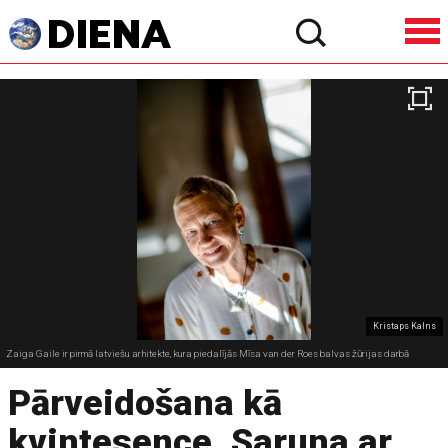
Kristaps Kalns
Zaiga Gaile ir pirmā latviešu arhitekte, kura piedalījās Mīsa van der Roes balvas žūrijas darbā
Pārveidošana kā
kvintesence. Saruna ar