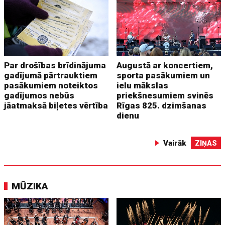
Par drošības brīdinājuma
Augustā ar koncertiem,
gadījumā pārtrauktiem
sporta pasākumiem un
pasākumiem noteiktos
ielu mākslas
gadījumos nebūs
priekšnesumiem svinēs
jāatmaksā biļetes vērtība
Rīgas 825. dzimšanas
dienu
Vairāk
ZIŅAS
MŪZIKA