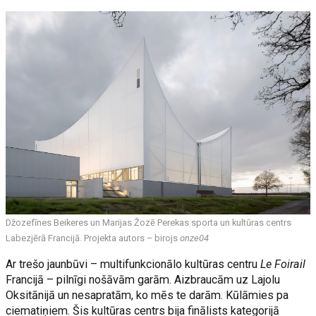
Džozefīnes Beikeres un Marijas Žozē Perekas sporta un kultūras centrs
Labezjērā Francijā. Projekta autors – birojs
onze04
Ar trešo jaunbūvi – multifunkcionālo kultūras centru
Le Foirail
Francijā – pilnīgi nošāvām garām. Aizbraucām uz Lajolu
Oksitānijā un nesapratām, ko mēs te darām. Kūlāmies pa
ciematiņiem. Šis kultūras centrs bija finālists kategorijā