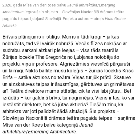
2026. gada Mīsa van der Roes balvu
Jaunā arhitektūra
/
Emerging
Architecture
ieguvušais objekts – Slovēnijas Nacionālā drāmas teātra
pagaidu telpas Ļubļanā Slovēnijā. Projekta autors – birojs
Vidic Grohar
Arhitekti
Brīvais plānojums ir stilīgs. Mums ir tādi krogi – ja kas
nobružāts, tad vēl vairāk nobružā. Vecās flīzes nokrāso ar
sudrabu, sarkani aizkari pie ieejas – viss tāds teatrāls.
Žūrijas locekle Tīna Gregoriča no Ļubļanas nolobēja šo
projektu, viņa ir profesore. Atgriezāmies viesnīcā pārguruši
un laimīgi. Nakts ballītē mūsu kolēģis – žūrijas loceklis Kriss
Brifa – satika aktrises no teātra. Viņas tur jūk prātā. Skatuve
un aizskatuves telpas ir šausmīgas, ģērbtuves un grimētavas
arī. Teātra direktore mums stāstīja, cik te visi labi jūtas... Bet
izrādās – kur galdiņš brīvs, tur nogrimējas. Viens ir tas, ko var
iestāstīt direktore, bet kā jūtas aktieris? Tiešām zinu, ka
arhitekts var ļoti palīdzēt šādā situācijā. Šis projekts –
Slovēnijas Nacionālā drāmas teātra pagaidu telpas – saņēma
Mīsa van der Roes balvu kategorijā
Jaunā
arhitektūra
/
Emerging Architecture.