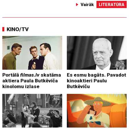
Vairāk
LITERATŪRA
KINO/TV
Portālā
filmas.lv
skatāma
Es esmu bagāts. Pavadot
aktiera Paula Butkēviča
kinoaktieri Paulu
kinolomu izlase
Butkēviču