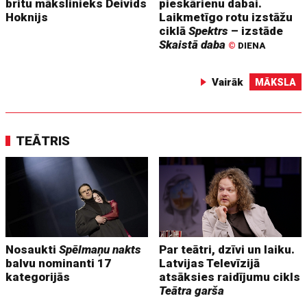
britu mākslinieks Deivids
pieskārienu dabai.
Hoknijs
Laikmetīgo rotu izstāžu
ciklā
Spektrs
– izstāde
Skaistā daba
©
DIENA
Vairāk
MĀKSLA
TEĀTRIS
Nosaukti
Spēlmaņu nakts
Par teātri, dzīvi un laiku.
balvu nominanti 17
Latvijas Televīzijā
kategorijās
atsāksies raidījumu cikls
Teātra garša