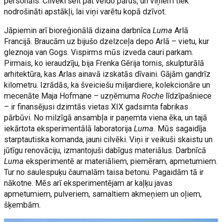
personāls. Cilvēki šeit pat veido pārus, un viņiem tiek
nodrošināti apstākļi, lai viņi varētu kopā dzīvot.
Jāpiemin arī bioreģionālā dizaina darbnīca
Luma
Arlā
Francijā. Braucām uz bijušo dzelzceļa depo Arlā – vietu, kur
gleznoja van Gogs. Vispirms mūs izveda cauri parkam.
Pirmais, ko ieraudzīju, bija Frenka Gērija tornis, skulpturālā
arhitektūra, kas Arlas ainavā izskatās dīvaini. Gājām gandrīz
kilometru. Izrādās, ka šveiciešu miljardiere, kolekcionāre un
mecenāte Maja Hofmane – uzņēmuma
Roche
līdzīpašniece
– ir finansējusi dzimtās vietas XIX gadsimta fabrikas
pārbūvi. No milzīgā ansambļa ir paņemta viena ēka, un tajā
iekārtota eksperimentālā laboratorija
Luma.
Mūs sagaidīja
starptautiska komanda, jauni cilvēki. Viņi ir veikuši skaistu un
jūtīgu renovāciju, izmantojuši dabīgus materiālus. Darbnīcā
Luma
eksperimentē ar materiāliem, piemēram, apmetumiem.
Tur no saulespuķu čaumalām taisa betonu. Pagaidām tā ir
nākotne. Mēs arī eksperimentējam ar kaļķu javas
apmetumiem, pulveriem, samaltiem akmeņiem un oļiem,
šķembām.