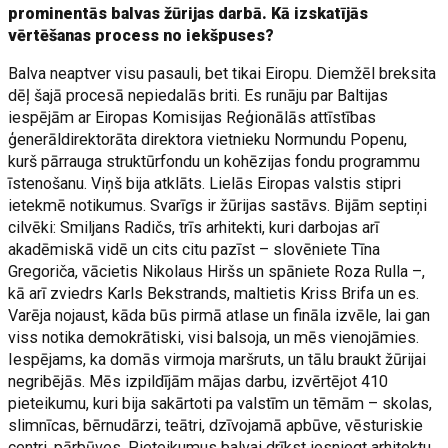
prominentās balvas žūrijas darbā. Kā izskatījās
vērtēšanas process no iekšpuses?
Balva neaptver visu pasauli, bet tikai Eiropu. Diemžēl breksita
dēļ šajā procesā nepiedalās briti. Es runāju par Baltijas
iespējām ar Eiropas Komisijas Reģionālās attīstības
ģenerāldirektorāta direktora vietnieku Normundu Popenu,
kurš pārrauga struktūrfondu un kohēzijas fondu programmu
īstenošanu. Viņš bija atklāts. Lielās Eiropas valstis stipri
ietekmē notikumus. Svarīgs ir žūrijas sastāvs. Bijām septiņi
cilvēki: Smiljans Radičs, trīs arhitekti, kuri darbojas arī
akadēmiskā vidē un cits citu pazīst – slovēniete Tīna
Gregoriča, vācietis Nikolaus Hiršs un spāniete Roza Rulla –,
kā arī zviedrs Karls Bekstrands, maltietis Kriss Brifa un es.
Varēja nojaust, kāda būs pirmā atlase un fināla izvēle, lai gan
viss notika demokrātiski, visi balsoja, un mēs vienojāmies.
Iespējams, ka domās virmoja maršruts, un tālu braukt žūrijai
negribējās. Mēs izpildījām mājas darbu, izvērtējot 410
pieteikumu, kuri bija sakārtoti pa valstīm un tēmām – skolas,
slimnīcas, bērnudārzi, teātri, dzīvojamā apbūve, vēsturiskie
centri, pārbūves. Pieteikumus balvai drīkst iesniegt arhitektu