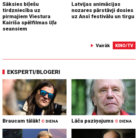
Sāksies biļešu
Latvijas animācijas
tirdzniecība uz
nozares pārstāvji dosies
pirmajiem Viestura
uz Ansī festivālu un tirgu
Kairiša spēlfilmas
Uļa
seansiem
Vairāk
KINO/TV
EKSPERTI/BLOGERI
Braucam tālāk!
Lāča paziņojums
©
DIENA
©
DIENA