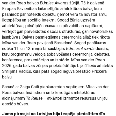
van der Roes balvas
EUmies Awards
žūrijā. Tā ir galvenā
Eiropas Savienības laikmetīgās arhitektūras balva, kuru
pasniedz par noteiktu objektu, ņemot vērā tā novatorismu,
ilgtspējību un sociālo ietekmi. Šogad žūrija uzsvēra
arhitektūras, pilsētplānošanas un pārvaldības saplūsmi,
vērtējot gan pārveidotas esošās struktūras, gan novatoriskas
jaunbūves. Balvas pasniegšanas ceremonija allaž tiek rīkota
Mīsa van der Roes paviljonā Barselonā. Šogad pasākums
notika 11. un 12. maijā tā sauktajās
EUmies Awards
dienās,
kuru programmu veidoja apbalvošanas ceremonija, debates,
konference, prezentācijas un izstāde. Mīsa van der Roes
2026. gada balvas žūrijas priekšsēdētājs bija čīliešu arhitekts
Smiljans Radičs, kurš pats šogad ieguva prestižo Prickera
balvu.
Sarunā ar Zaigu Gaili pieskaramies septiņiem Mīsa van der
Roes balvas finālistiem un laikmetīgās arhitektūras
aicinājumam
To Reuse
– atkārtoti izmantot resursus un jau
esošās būves.
Jums pirmajai no Latvijas bija iespēja piedalīties šīs