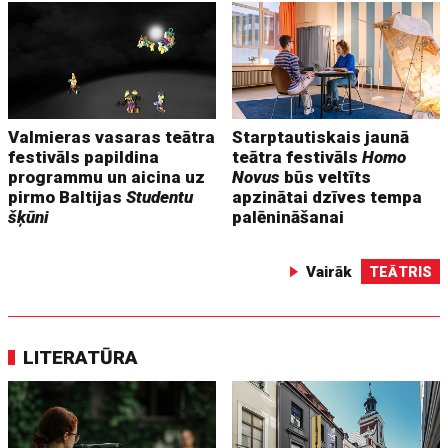
Valmieras vasaras teātra
Starptautiskais jaunā
festivāls papildina
teātra festivāls
Homo
programmu un aicina uz
Novus
būs veltīts
pirmo Baltijas
Studentu
apzinātai dzīves tempa
šķūni
palēnināšanai
Vairāk
TEĀTRIS
LITERATŪRA