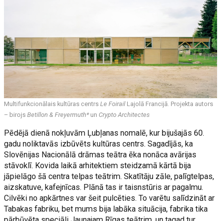
Multifunkcionālais kultūras centrs
Le Foirail
Lajolā Francijā. Projekta autors
– birojs
Betillon & Freyermuth*
un
Crypto Architectes
Pēdējā dienā nokļuvām Ļubļanas nomalē, kur bijušajās 60.
gadu noliktavās izbūvēts kultūras centrs. Sagadījās, ka
Slovēnijas Nacionālā drāmas teātra ēka nonāca avārijas
stāvoklī. Kovida laikā arhitektiem steidzamā kārtā bija
jāpielāgo šā centra telpas teātrim. Skatītāju zāle, palīgtelpas,
aizskatuve, kafejnīcas. Plānā tas ir taisnstūris ar pagalmu.
Cilvēki no apkārtnes var šeit pulcēties. To varētu salīdzināt ar
Tabakas fabriku, bet mums bija labāka situācija, fabrika tika
pārbūvēta speciāli Jaunajam Rīgas teātrim, un tagad tur