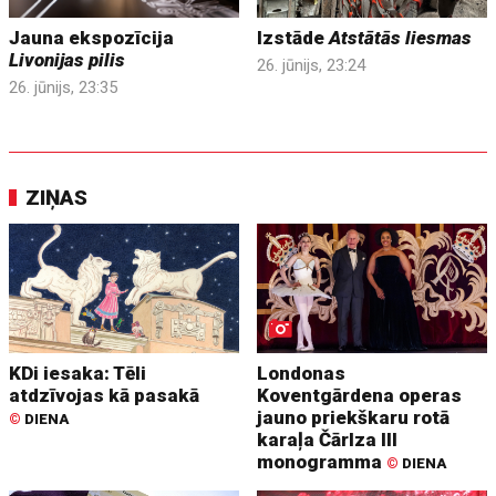
Jauna ekspozīcija
Izstāde
Atstātās liesmas
Livonijas pilis
26. jūnijs, 23:24
26. jūnijs, 23:35
ZIŅAS
KDi iesaka: Tēli
Londonas
atdzīvojas kā pasakā
Koventgārdena operas
jauno priekškaru rotā
©
DIENA
karaļa Čārlza III
monogramma
©
DIENA