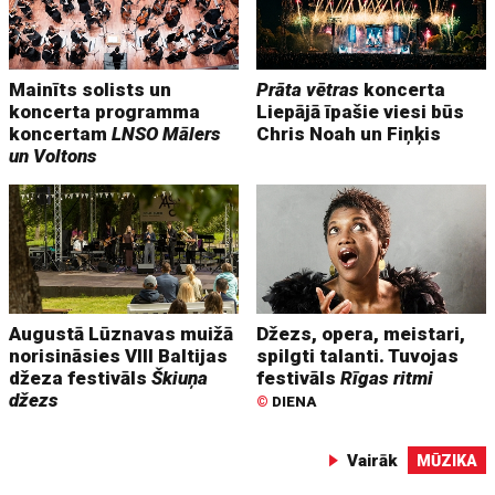
Mainīts solists un
Prāta vētras
koncerta
koncerta programma
Liepājā īpašie viesi būs
koncertam
LNSO Mālers
Chris Noah un Fiņķis
un Voltons
Augustā Lūznavas muižā
Džezs, opera, meistari,
norisināsies VIII Baltijas
spilgti talanti. Tuvojas
džeza festivāls
Škiuņa
festivāls
Rīgas ritmi
džezs
©
DIENA
Vairāk
MŪZIKA