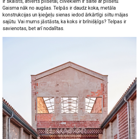
ir skaists, atvērts pilsētai, cilvēkiem ir saite ar pilsētu.
Gaisma nāk no augšas. Telpās ir daudz koka, metāla
konstrukcijas un ķieģeļu sienas iedod ārkārtīgi siltu mājas
sajūtu. Vai mums jāstāsta, ka koks ir brīnišķīgs? Telpas ir
savienotas, bet arī nodalītas.