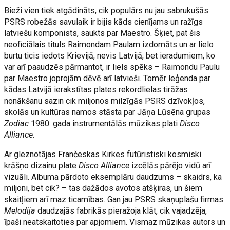
Bieži vien tiek atgādināts, cik populārs nu jau sabrukušās
PSRS robežās savulaik ir bijis kāds cienījams un ražīgs
latviešu komponists, saukts par Maestro. Šķiet, pat šis
neoficiālais tituls Raimondam Paulam izdomāts un ar lielo
burtu ticis iedots Krievijā, nevis Latvijā, bet ieradumiem, ko
var arī paaudzēs pārmantot, ir liels spēks – Raimondu Paulu
par Maestro joprojām dēvē arī latvieši. Tomēr leģenda par
kādas Latvijā ierakstītas plates rekordlielas tirāžas
nonākšanu sazin cik miljonos milzīgās PSRS dzīvokļos,
skolās un kultūras namos stāsta par Jāņa Lūsēna grupas
Zodiac
1980. gada instrumentālās mūzikas plati
Disco
Alliance
.
Ar gleznotājas Frančeskas Kirkes futūristiski kosmiski
krāšņo dizainu plate
Disco Alliance
izcēlās pārējo vidū arī
vizuāli. Albuma pārdoto eksemplāru daudzums – skaidrs, ka
miljoni, bet cik? – tas dažādos avotos atšķiras, un šiem
skaitļiem arī maz ticamības. Gan jau PSRS skaņuplašu firmas
Melodija
daudzajās fabrikās pieražoja klāt, cik vajadzēja,
īpaši neatskaitoties par apjomiem. Vismaz mūzikas autors un