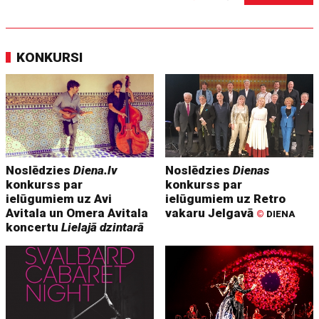
KONKURSI
Noslēdzies
Diena.lv
Noslēdzies
Dienas
konkurss par
konkurss par
ielūgumiem uz Avi
ielūgumiem uz Retro
Avitala un Omera Avitala
vakaru Jelgavā
©
DIENA
koncertu
Lielajā dzintarā