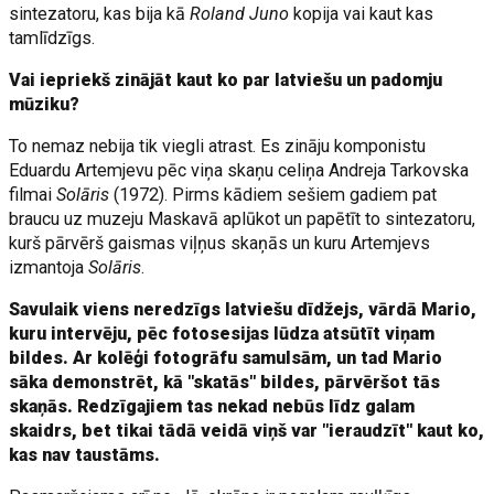
sintezatoru, kas bija kā
Roland Juno
kopija vai kaut kas
tamlīdzīgs.
Vai iepriekš zinājāt kaut ko par latviešu un padomju
mūziku?
To nemaz nebija tik viegli atrast. Es zināju komponistu
Eduardu Artemjevu pēc viņa skaņu celiņa Andreja Tarkovska
filmai
Solāris
(1972). Pirms kādiem sešiem gadiem pat
braucu uz muzeju Maskavā aplūkot un papētīt to sintezatoru,
kurš pārvērš gaismas viļņus skaņās un kuru Artemjevs
izmantoja
Solāris
.
Savulaik viens neredzīgs latviešu dīdžejs, vārdā Mario,
kuru intervēju, pēc fotosesijas lūdza atsūtīt viņam
bildes. Ar kolēģi fotogrāfu samulsām, un tad Mario
sāka demonstrēt, kā "skatās" bildes, pārvēršot tās
skaņās. Redzīgajiem tas nekad nebūs līdz galam
skaidrs, bet tikai tādā veidā viņš var "ieraudzīt" kaut ko,
kas nav taustāms.