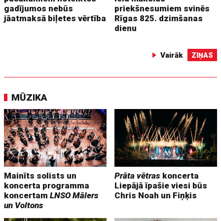
gadījumos nebūs
priekšnesumiem svinēs
jāatmaksā biļetes vērtība
Rīgas 825. dzimšanas
dienu
Vairāk
ZIŅAS
MŪZIKA
Mainīts solists un
Prāta vētras
koncerta
koncerta programma
Liepājā īpašie viesi būs
koncertam
LNSO Mālers
Chris Noah un Fiņķis
un Voltons