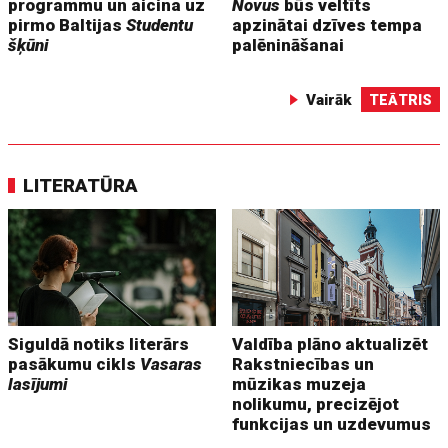
programmu un aicina uz
Novus
būs veltīts
pirmo Baltijas
Studentu
apzinātai dzīves tempa
šķūni
palēnināšanai
Vairāk
TEĀTRIS
LITERATŪRA
Siguldā notiks literārs
Valdība plāno aktualizēt
pasākumu cikls
Vasaras
Rakstniecības un
lasījumi
mūzikas muzeja
nolikumu, precizējot
funkcijas un uzdevumus