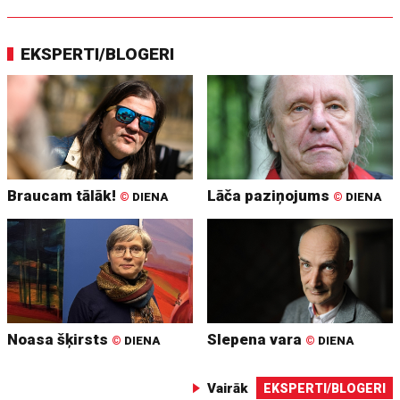
EKSPERTI/BLOGERI
Braucam tālāk!
Lāča paziņojums
©
DIENA
©
DIENA
Noasa šķirsts
Slepena vara
©
DIENA
©
DIENA
Vairāk
EKSPERTI/BLOGERI