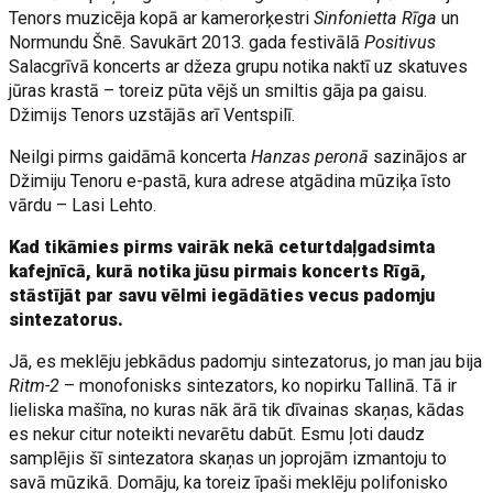
Tenors muzicēja kopā ar kamerorķestri
Sinfonietta Rīga
un
Normundu Šnē. Savukārt 2013. gada festivālā
Positivus
Salacgrīvā koncerts ar džeza grupu notika naktī uz skatuves
jūras krastā – toreiz pūta vējš un smiltis gāja pa gaisu.
Džimijs Tenors uzstājās arī Ventspilī.
Neilgi pirms gaidāmā koncerta
Hanzas peronā
sazinājos ar
Džimiju Tenoru e-pastā, kura adrese atgādina mūziķa īsto
vārdu – Lasi Lehto.
Kad tikāmies pirms vairāk nekā ceturtdaļgadsimta
kafejnīcā, kurā notika jūsu pirmais koncerts Rīgā,
stāstījāt par savu vēlmi iegādāties vecus padomju
sintezatorus.
Jā, es meklēju jebkādus padomju sintezatorus, jo man jau bija
Ritm-2
– monofonisks sintezators, ko nopirku Tallinā. Tā ir
lieliska mašīna, no kuras nāk ārā tik dīvainas skaņas, kādas
es nekur citur noteikti nevarētu dabūt. Esmu ļoti daudz
samplējis šī sintezatora skaņas un joprojām izmantoju to
savā mūzikā. Domāju, ka toreiz īpaši meklēju polifonisko