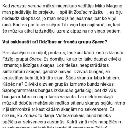
Kad
Hanzas perona
mākslinieciskais vadītājs Miks Magone
man piedāvāja šo projektu – spēlēt
Zodiac
mūziku –, es biju
nedaudz skeptisks, jo man nebija ne jausmas, par ko viņš
runā. Kad es par to ieminējos Titi, viņa bija sajūsmā, un, kad
šo mūziku atkal izdzirdēju, uzreiz atpazinu no viņas setiem.
Vai saklausāt arī līdzības ar franču grupu
Space
?
Par skanējumu runājot, protams, tas kaut kādā ziņā izklausās
līdzīgi grupai
Space
. Es domāju, ka ap to laiku daudzi cilvēki
izmantoja līdzīgas skaņas. Ļoti tiešas, neapstrādātas
sintezatoru skaņas, gandrīz naivas. Dzīvās bungas, arī
ierakstītas tieši tā, kā tās skan. Šāda skaņa ir laba klubiem.
Kāpēc ne? Cilvēki aizvien grupās izmanto bundziniekus.
Saprogrammētas bungas izklausās garlaicīgi, bet dzīvās
bungas ir labs un saprotams variants. Lai elektroniskajā
mūzikā dabūtu mehāniski radītas sitienu skaņas sajūtu, ritms
ir jāsinhronizē ar kaut kādām skaņām no sekvencera. Es
nezinu, kā
Zodiac
to darīja. Visticamākais, bundzinieks
spēlēja ar sekvenceru austiņās. Katrā ziņā mēs nespēlēsim