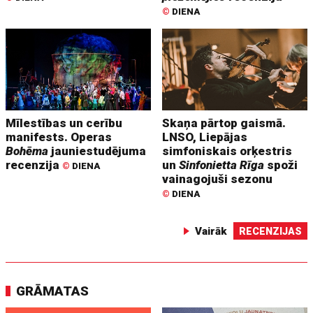
©
DIENA
Mīlestības un cerību
Skaņa pārtop gaismā.
manifests. Operas
LNSO, Liepājas
Bohēma
jauniestudējuma
simfoniskais orķestris
recenzija
un
Sinfonietta Rīga
spoži
©
DIENA
vainagojuši sezonu
©
DIENA
Vairāk
RECENZIJAS
GRĀMATAS