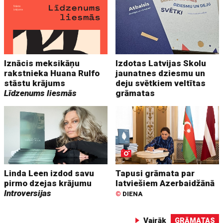
Iznācis meksikāņu
Izdotas Latvijas Skolu
rakstnieka Huana Rulfo
jaunatnes dziesmu un
stāstu krājums
deju svētkiem veltītas
Līdzenums liesmās
grāmatas
Linda Leen izdod savu
Tapusi grāmata par
pirmo dzejas krājumu
latviešiem Azerbaidžānā
Introversijas
©
DIENA
Vairāk
GRĀMATAS