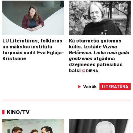
LU Literatūras, folkloras
Kā starmeša gaismas
un mākslas institūtu
kūlis. Izstāde
Vizma
turpinās vadīt Eva Eglāja-
Belševica. Laiks runā gadu
Kristsone
gredzenos
atgādina
dzejnieces patiesības
balsi
©
DIENA
Vairāk
LITERATŪRA
KINO/TV