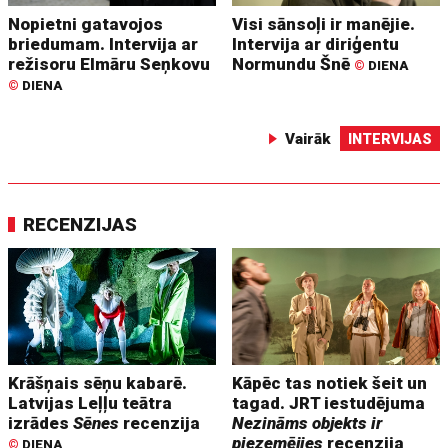
Nopietni gatavojos
Visi sānsoļi ir manējie.
briedumam. Intervija ar
Intervija ar diriģentu
režisoru Elmāru Seņkovu
Normundu Šnē
©
DIENA
©
DIENA
Vairāk
INTERVIJAS
RECENZIJAS
Krāšņais sēņu kabarē.
Kāpēc tas notiek šeit un
Latvijas Leļļu teātra
tagad. JRT iestudējuma
izrādes
Sēnes
recenzija
Nezināms objekts ir
piezemējies
recenzija
©
DIENA