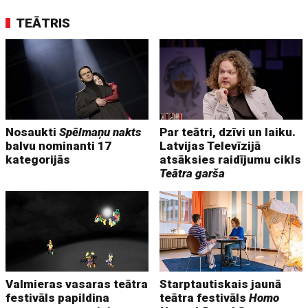
TEĀTRIS
Nosaukti
Spēlmaņu nakts
Par teātri, dzīvi un laiku.
balvu nominanti 17
Latvijas Televīzijā
kategorijās
atsāksies raidījumu cikls
Teātra garša
Valmieras vasaras teātra
Starptautiskais jaunā
festivāls papildina
teātra festivāls
Homo