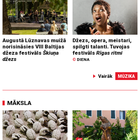
Augustā Lūznavas muižā
Džezs, opera, meistari,
norisināsies VIII Baltijas
spilgti talanti. Tuvojas
džeza festivāls
Škiuņa
festivāls
Rīgas ritmi
džezs
©
DIENA
Vairāk
MŪZIKA
MĀKSLA