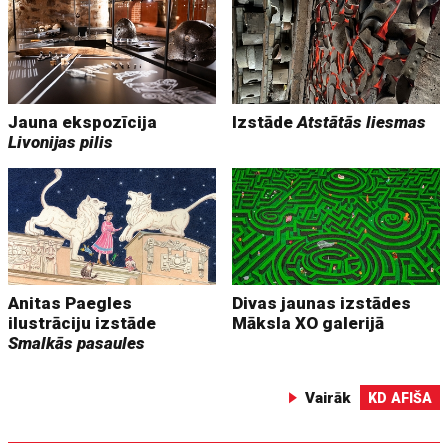
Jauna ekspozīcija
Izstāde
Atstātās liesmas
Livonijas pilis
Anitas Paegles
Divas jaunas izstādes
ilustrāciju izstāde
Māksla XO galerijā
Smalkās pasaules
Vairāk
KD AFIŠA