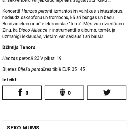
ar sekvenceru vai jebkādu iepriekš sagatavotu "kliku"…
Koncertā
Hanzas peronā
izmantosim vairākus sintezatorus,
nedaudz saksofonu un trombonu, kā arī bungas un basu.
Bundziniekam ir arī elektroniskie "tomi". Mēs visi dziedāsim.
Zinu, ka
Disco Alliance
ir instrumentāls albums, tomēr, ja
uzmanīgi ieklausās, vietām var saklausīt arī balsis.
Džimijs Tenors
Hanzas peronā
23.V plkst. 19
Biļetes
Biļešu paradīzes
tīklā EUR 35–45
Ieteikt
0
0
SEKO MUMS