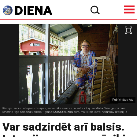
Publicitātes foto
Džimijs Tenors Latvijā ir uzstājies jau vairākas reizes, un katra ir bijusi citāda. Viņa gaidāmais
koncerts Rīgā solās būt unikāls – grupas
Zodiac
mūziku somu mākslinieks vēl nekur nav izpildījis
Var sadzirdēt arī balsis.