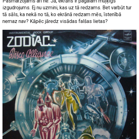
Pasmaržojams arī ne. Jā, ekrāns ir pagalam muļķīgs
izgudrojums. Ej nu uzmini, kas uz tā redzams. Bet varbūt tur
tā sāls, ka nekā no tā, ko ekrānā redzam mēs, īstenībā
nemaz nav? Kāpēc jāredz visādas falšas lietas?