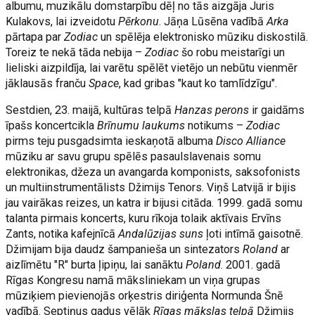
albumu, muzikālu domstarpību dēļ no tās aizgāja Juris
Kulakovs, lai izveidotu
Pērkonu
. Jāņa Lūsēna vadībā
Arka
pārtapa par
Zodiac
un spēlēja elektronisko mūziku diskostilā.
Toreiz te nekā tāda nebija –
Zodiac
šo robu meistarīgi un
lieliski aizpildīja, lai varētu spēlēt vietējo un nebūtu vienmēr
jāklausās franču
Space
, kad gribas "kaut ko tamlīdzīgu".
Sestdien, 23. maijā, kultūras telpā
Hanzas perons
ir gaidāms
īpašs koncertcikla
Brīnumu laukums
notikums –
Zodiac
pirms teju pusgadsimta ieskaņotā albuma
Disco Alliance
mūziku ar savu grupu spēlēs pasaulslavenais somu
elektronikas, džeza un avangarda komponists, saksofonists
un multiinstrumentālists Džimijs Tenors. Viņš Latvijā ir bijis
jau vairākas reizes, un katra ir bijusi citāda. 1999. gadā somu
talanta pirmais koncerts, kuru rīkoja tolaik aktīvais Ervīns
Zants, notika kafejnīcā
Andalūzijas suns
ļoti intīmā gaisotnē.
Džimijam bija daudz šampanieša un sintezators
Roland
ar
aizlīmētu "R" burta ļipiņu, lai sanāktu
Poland
. 2001. gadā
Rīgas Kongresu namā māksliniekam un viņa grupas
mūziķiem pievienojās orķestris diriģenta Normunda Šnē
vadībā. Septiņus gadus vēlāk
Rīgas mākslas telpā
Džimijs