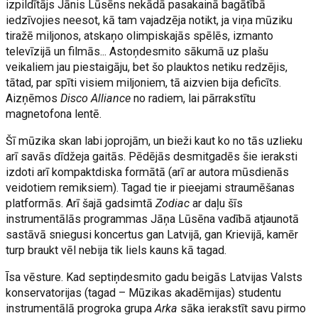
izpildītājs Jānis Lūsēns nekādā pasakainā bagātībā
iedzīvojies neesot, kā tam vajadzēja notikt, ja viņa mūziku
tiražē miljonos, atskaņo olimpiskajās spēlēs, izmanto
televīzijā un filmās... Astoņdesmito sākumā uz plašu
veikaliem jau piestaigāju, bet šo plauktos netiku redzējis,
tātad, par spīti visiem miljoniem, tā aizvien bija deficīts.
Aizņēmos
Disco Alliance
no radiem, lai pārrakstītu
magnetofona lentē.
Šī mūzika skan labi joprojām, un bieži kaut ko no tās uzlieku
arī savās dīdžeja gaitās. Pēdējās desmitgadēs šie ieraksti
izdoti arī kompaktdiska formātā (arī ar autora mūsdienās
veidotiem remiksiem). Tagad tie ir pieejami straumēšanas
platformās. Arī šajā gadsimtā
Zodiac
ar daļu šīs
instrumentālās programmas Jāņa Lūsēna vadībā atjaunotā
sastāvā sniegusi koncertus gan Latvijā, gan Krievijā, kamēr
turp braukt vēl nebija tik liels kauns kā tagad.
Īsa vēsture. Kad septiņdesmito gadu beigās Latvijas Valsts
konservatorijas (tagad – Mūzikas akadēmijas) studentu
instrumentālā progroka grupa
Arka
sāka ierakstīt savu pirmo