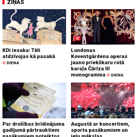
ZIŅAS
KDi iesaka: Tēli
Londonas
atdzīvojas kā pasakā
Koventgārdena operas
jauno priekškaru rotā
©
DIENA
karaļa Čārlza III
monogramma
©
DIENA
Par drošības brīdinājuma
Augustā ar koncertiem,
gadījumā pārtrauktiem
sporta pasākumiem un
pasākumiem noteiktos
ielu mākslas