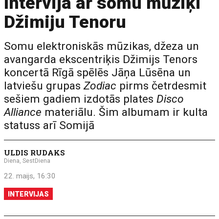
Intervija ar somu mūziķi
Džimiju Tenoru
Somu elektroniskās mūzikas, džeza un
avangarda ekscentriķis Džimijs Tenors
koncertā Rīgā spēlēs Jāņa Lūsēna un
latviešu grupas
Zodiac
pirms četrdesmit
sešiem gadiem izdotās plates
Disco
Alliance
materiālu. Šim albumam ir kulta
statuss arī Somijā
ULDIS RUDAKS
Diena, SestDiena
22. maijs, 16:30
INTERVIJAS