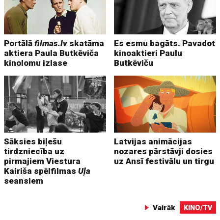
Portālā
filmas.lv
skatāma
Es esmu bagāts. Pavadot
aktiera Paula Butkēviča
kinoaktieri Paulu
kinolomu izlase
Butkēviču
Sāksies biļešu
Latvijas animācijas
tirdzniecība uz
nozares pārstāvji dosies
pirmajiem Viestura
uz Ansī festivālu un tirgu
Kairiša spēlfilmas
Uļa
seansiem
Vairāk
KINO/TV