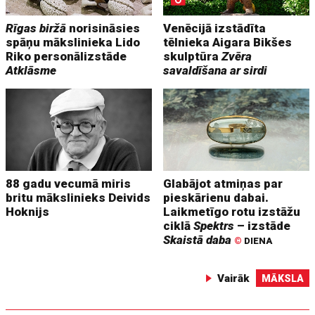
Rīgas biržā
norisināsies
Venēcijā izstādīta
spāņu mākslinieka Lido
tēlnieka Aigara Bikšes
Riko personālizstāde
skulptūra
Zvēra
Atklāsme
savaldīšana ar sirdi
88 gadu vecumā miris
Glabājot atmiņas par
britu mākslinieks Deivids
pieskārienu dabai.
Hoknijs
Laikmetīgo rotu izstāžu
ciklā
Spektrs
– izstāde
Skaistā daba
©
DIENA
Vairāk
MĀKSLA