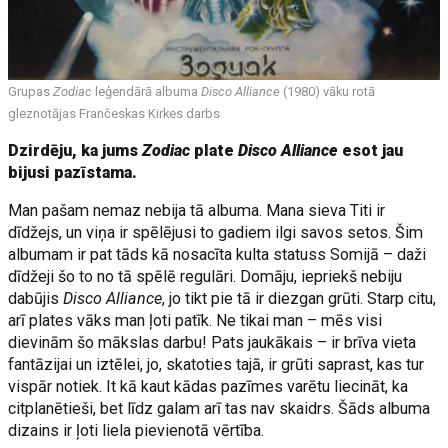
Grupas
Zodiac
leģendārā albuma
Disco Alliance
(1980) vāku rotā
gleznotājas Frančeskas Kirkes darbs
Dzirdēju, ka jums
Zodiac
plate
Disco Alliance
esot jau
bijusi pazīstama.
Man pašam nemaz nebija tā albuma. Mana sieva Titi ir
dīdžejs, un viņa ir spēlējusi to gadiem ilgi savos setos. Šim
albumam ir pat tāds kā nosacīta kulta statuss Somijā – daži
dīdžeji šo to no tā spēlē regulāri. Domāju, iepriekš nebiju
dabūjis
Disco Alliance
, jo tikt pie tā ir diezgan grūti. Starp citu,
arī plates vāks man ļoti patīk. Ne tikai man – mēs visi
dievinām šo mākslas darbu! Pats jaukākais – ir brīva vieta
fantāzijai un iztēlei, jo, skatoties tajā, ir grūti saprast, kas tur
vispār notiek. It kā kaut kādas pazīmes varētu liecināt, ka
citplanētieši, bet līdz galam arī tas nav skaidrs. Šāds albuma
dizains ir ļoti liela pievienotā vērtība.