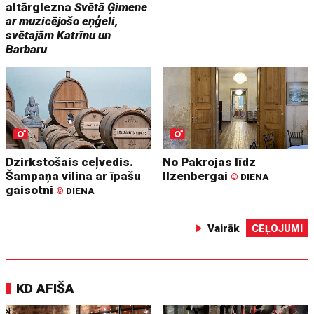
altārglezna
Svētā Ģimene
ar muzicējošo eņģeli,
svētajām Katrīnu un
Barbaru
Dzirkstošais ceļvedis.
No Pakrojas līdz
Šampaņa vilina ar īpašu
Ilzenbergai
©
DIENA
gaisotni
©
DIENA
Vairāk
CEĻOJUMI
KD AFIŠA