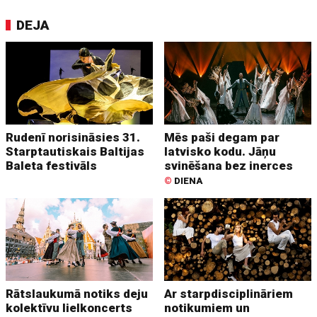
DEJA
Rudenī norisināsies 31.
Mēs paši degam par
Starptautiskais Baltijas
latvisko kodu. Jāņu
Baleta festivāls
svinēšana bez inerces
©
DIENA
Rātslaukumā notiks deju
Ar starpdisciplināriem
kolektīvu lielkoncerts
notikumiem un