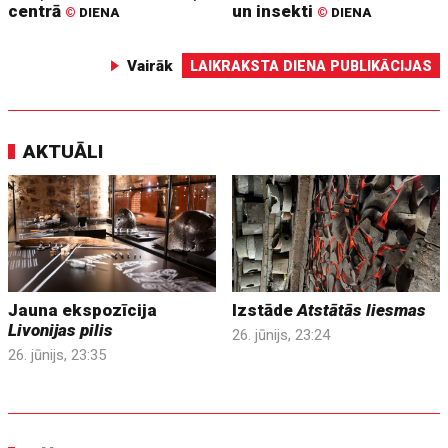
centrā
un insekti
©
DIENA
©
DIENA
Vairāk
LAIKRAKSTA DIENA PUBLIKĀCIJAS
AKTUĀLI
Jauna ekspozīcija
Izstāde
Atstātās liesmas
Livonijas pilis
26. jūnijs, 23:24
26. jūnijs, 23:35