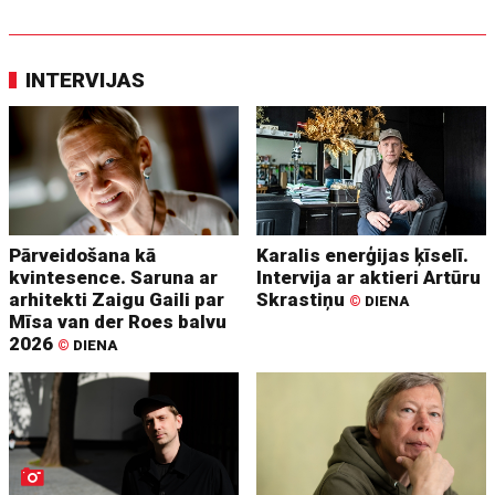
INTERVIJAS
Pārveidošana kā
Karalis enerģijas ķīselī.
kvintesence. Saruna ar
Intervija ar aktieri Artūru
arhitekti Zaigu Gaili par
Skrastiņu
©
DIENA
Mīsa van der Roes balvu
2026
©
DIENA