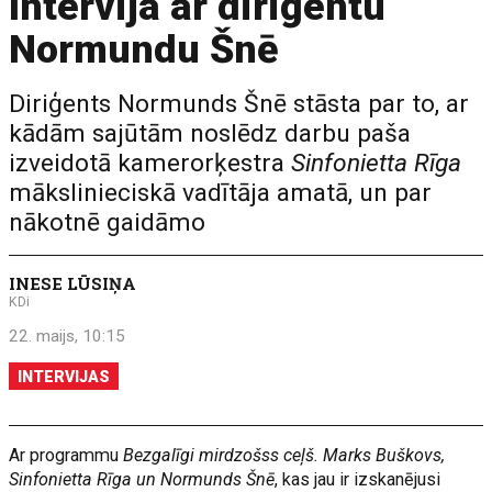
Intervija ar diriģentu
Normundu Šnē
Diriģents Normunds Šnē stāsta par to, ar
kādām sajūtām noslēdz darbu paša
izveidotā kamerorķestra
Sinfonietta Rīga
mākslinieciskā vadītāja amatā, un par
nākotnē gaidāmo
INESE LŪSIŅA
KDi
22. maijs, 10:15
INTERVIJAS
Ar programmu
Bezgalīgi mirdzošss ceļš. Marks Buškovs,
Sinfonietta Rīga un Normunds Šnē
, kas jau ir izskanējusi