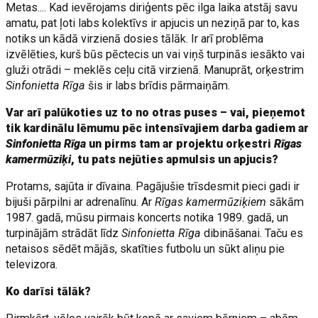
Metas.... Kad ievērojams diriģents pēc ilga laika atstāj savu
amatu, pat ļoti labs kolektīvs ir apjucis un neziņā par to, kas
notiks un kādā virzienā dosies tālāk. Ir arī problēma
izvēlēties, kurš būs pēctecis un vai viņš turpinās iesākto vai
gluži otrādi – meklēs ceļu citā virzienā. Manuprāt, orķestrim
Sinfonietta Rīga
šis ir labs brīdis pārmaiņām.
Var arī palūkoties uz to no otras puses – vai, pieņemot
tik kardinālu lēmumu pēc intensīvajiem darba gadiem ar
Sinfonietta Rīga
un pirms tam ar projektu orķestri
Rīgas
kamermūziķi
, tu pats nejūties apmulsis un apjucis?
Protams, sajūta ir dīvaina. Pagājušie trīsdesmit pieci gadi ir
bijuši pārpilni ar adrenalīnu. Ar
Rīgas kamermūziķiem
sākām
1987. gadā, mūsu pirmais koncerts notika 1989. gadā, un
turpinājām strādāt līdz
Sinfonietta Rīga
dibināšanai. Taču es
netaisos sēdēt mājās, skatīties futbolu un sūkt aliņu pie
televizora.
Ko darīsi tālāk?