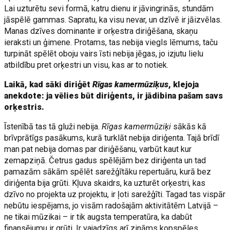
Lai uzturētu sevi formā, katru dienu ir jāvingrinās, stundām
jāspēlē gammas. Sapratu, ka visu nevar, un dzīvē ir jāizvēlas.
Manas dzīves dominante ir orķestra diriģēšana, skaņu
ieraksti un ģimene. Protams, tas nebija viegls lēmums, taču
turpināt spēlēt oboju vairs īsti nebija jēgas, jo izjutu lielu
atbildību pret orķestri un visu, kas ar to notiek.
Laikā, kad sāki diriģēt
Rīgas kamermūziķus
, klejoja
anekdote: ja vēlies būt diriģents, ir jādibina pašam savs
orķestris.
Īstenībā tas tā gluži nebija.
Rīgas kamermūziķi
sākās kā
brīvprātīgs pasākums, kurā turklāt nebija diriģenta. Tajā brīdī
man pat nebija domas par diriģēšanu, varbūt kaut kur
zemapziņā. Četrus gadus spēlējām bez diriģenta un tad
pamazām sākām spēlēt sarežģītāku repertuāru, kurā bez
diriģenta bija grūti. Kļuva skaidrs, ka uzturēt orķestri, kas
dzīvo no projekta uz projektu, ir ļoti sarežģīti. Tagad tas vispār
nebūtu iespējams, jo visām radošajām aktivitātēm Latvijā –
ne tikai mūzikai – ir tik augsta temperatūra, ka dabūt
finansējumu ir grūti. Ir vajadzīgs arī zināms kopspēles