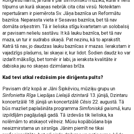
Kongresu nams, ja runa ir par simfonisko mūziku, kurai ir liels
tilpums un kurā skaņas nebrūk cita citai virsū. Noteiktam
repertuāram ir piemērota Sv. Jāņa baznīca un Reformātu
baznīca. Neparasta vieta ir Sesavas baznīca, bet tā nav
domāta orķestrim. Tā ir lieliska stīgu kvartetam un solobalsij
ar pavisam nelielu sastāvu. It kā lauku baznīca, bet tā nav
maza, un tur ir sudrabs skaņā. Pat nezinu, kā to aprakstīt.
Katrā tā nav, jo daudzas lauku baznīcas ir mazas. Ierakstam ir
vajadzīgs plašums, lai skaņai ir, kur lidot. Šodien daudz ko var
izdarīt mākslīgi, bet tomēr ir labi, ja ieraksta kvalitāte ir
dabiska jau no skaņas dzimšanas brīža.
Kad tevi atkal redzēsim pie diriģenta pults?
Pavisam drīz kopā ar Jāni Šipkēvicu, mūziķu grupu un
Sinfonietta Rīga
Liepājas
Lielajā dzintarā
13. jūnijā, Dzintaru
koncertzālē 18. jūnijā un koncertzālē
Cēsis
22. augustā. Tā
būs mazliet paplašināta programma
Simfoniskā gaismā
, kuru
izpildījām pagājušajā gadā. Tā izdevās tik lieliska, ka
nolēmām to atskaņot vēlreiz. Mūsu kopābūšana bija
neaizmirstama un sirsnīga. Jānim piemīt ne tikai