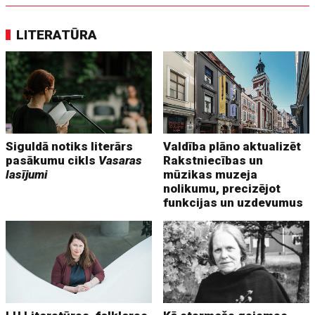
LITERATŪRA
Siguldā notiks literārs
Valdība plāno aktualizēt
pasākumu cikls
Vasaras
Rakstniecības un
lasījumi
mūzikas muzeja
nolikumu, precizējot
funkcijas un uzdevumus