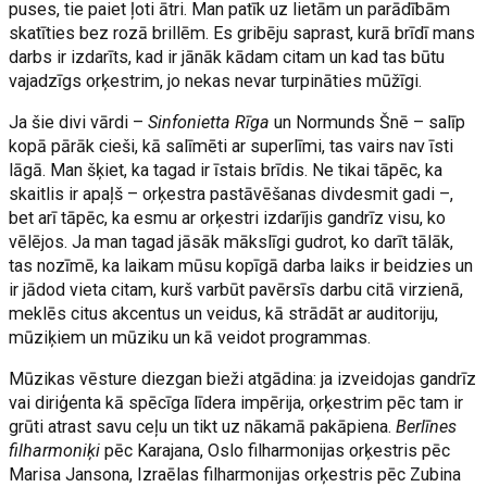
puses, tie paiet ļoti ātri. Man patīk uz lietām un parādībām
skatīties bez rozā brillēm. Es gribēju saprast, kurā brīdī mans
darbs ir izdarīts, kad ir jānāk kādam citam un kad tas būtu
vajadzīgs orķestrim, jo nekas nevar turpināties mūžīgi.
Ja šie divi vārdi –
Sinfonietta Rīga
un Normunds Šnē – salīp
kopā pārāk cieši, kā salīmēti ar superlīmi, tas vairs nav īsti
lāgā. Man šķiet, ka tagad ir īstais brīdis. Ne tikai tāpēc, ka
skaitlis ir apaļš – orķestra pastāvēšanas divdesmit gadi –,
bet arī tāpēc, ka esmu ar orķestri izdarījis gandrīz visu, ko
vēlējos. Ja man tagad jāsāk mākslīgi gudrot, ko darīt tālāk,
tas nozīmē, ka laikam mūsu kopīgā darba laiks ir beidzies un
ir jādod vieta citam, kurš varbūt pavērsīs darbu citā virzienā,
meklēs citus akcentus un veidus, kā strādāt ar auditoriju,
mūziķiem un mūziku un kā veidot programmas.
Mūzikas vēsture diezgan bieži atgādina: ja izveidojas gandrīz
vai diriģenta kā spēcīga līdera impērija, orķestrim pēc tam ir
grūti atrast savu ceļu un tikt uz nākamā pakāpiena.
Berlīnes
filharmoniķi
pēc Karajana, Oslo filharmonijas orķestris pēc
Marisa Jansona, Izraēlas filharmonijas orķestris pēc Zubina