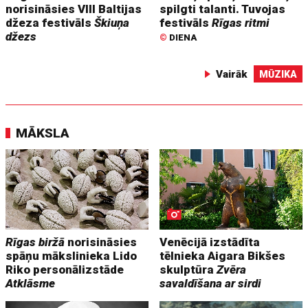
norisināsies VIII Baltijas
spilgti talanti. Tuvojas
džeza festivāls
Škiuņa
festivāls
Rīgas ritmi
džezs
©
DIENA
Vairāk
MŪZIKA
MĀKSLA
Rīgas biržā
norisināsies
Venēcijā izstādīta
spāņu mākslinieka Lido
tēlnieka Aigara Bikšes
Riko personālizstāde
skulptūra
Zvēra
Atklāsme
savaldīšana ar sirdi