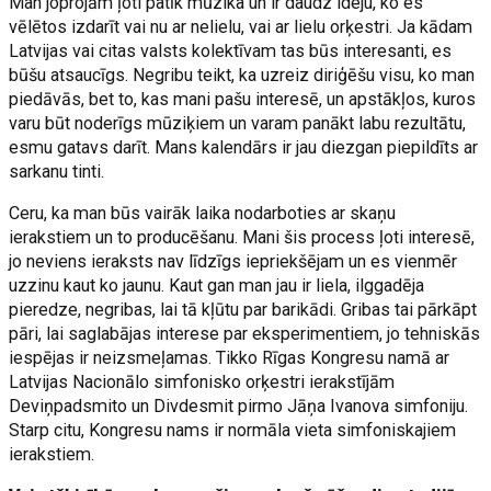
Man joprojām ļoti patīk mūzika un ir daudz ideju, ko es
vēlētos izdarīt vai nu ar nelielu, vai ar lielu orķestri. Ja kādam
Latvijas vai citas valsts kolektīvam tas būs interesanti, es
būšu atsaucīgs. Negribu teikt, ka uzreiz diriģēšu visu, ko man
piedāvās, bet to, kas mani pašu interesē, un apstākļos, kuros
varu būt noderīgs mūziķiem un varam panākt labu rezultātu,
esmu gatavs darīt. Mans kalendārs ir jau diezgan piepildīts ar
sarkanu tinti.
Ceru, ka man būs vairāk laika nodarboties ar skaņu
ierakstiem un to producēšanu. Mani šis process ļoti interesē,
jo neviens ieraksts nav līdzīgs iepriekšējam un es vienmēr
uzzinu kaut ko jaunu. Kaut gan man jau ir liela, ilggadēja
pieredze, negribas, lai tā kļūtu par barikādi. Gribas tai pārkāpt
pāri, lai saglabājas interese par eksperimentiem, jo tehniskās
iespējas ir neizsmeļamas. Tikko Rīgas Kongresu namā ar
Latvijas Nacionālo simfonisko orķestri ierakstījām
Deviņpadsmito un Divdesmit pirmo Jāņa Ivanova simfoniju.
Starp citu, Kongresu nams ir normāla vieta simfoniskajiem
ierakstiem.