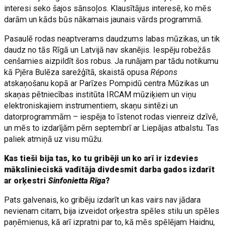
interesi seko šajos sānsoļos. Klausītājus interesē, ko mēs
darām un kāds būs nākamais jaunais vārds programmā.
Pasaulē rodas neaptverams daudzums labas mūzikas, un tik
daudz no tās Rīgā un Latvijā nav skanējis. Iespēju robežās
cenšamies aizpildīt šos robus. Ja runājam par tādu notikumu
kā Pjēra Bulēza sarežģītā, skaistā opusa
Répons
atskaņošanu kopā ar Parīzes Pompidū centra Mūzikas un
skaņas pētniecības institūta IRCAM mūziķiem un viņu
elektroniskajiem instrumentiem, skaņu sintēzi un
datorprogrammām – iespēja to īstenot rodas vienreiz dzīvē,
un mēs to izdarījām pērn septembrī ar Liepājas atbalstu. Tas
paliek atmiņā uz visu mūžu.
Kas tieši bija tas, ko tu gribēji un ko arī ir izdevies
mākslinieciskā vadītāja divdesmit darba gados izdarīt
ar orķestri
Sinfonietta Rīga
?
Pats galvenais, ko gribēju izdarīt un kas vairs nav jādara
nevienam citam, bija izveidot orķestra spēles stilu un spēles
paņēmienus, kā arī izpratni par to, kā mēs spēlējam Haidnu,