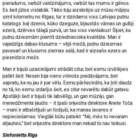
pieradums, varbūt valdzinājums, varbūt tas mums ir gēnos.
Es šeit jūtos vislabāk. Tikko biju aizskrējis uz mūsu mājiņu
simt kilometru no Rīgas, tur ir dzirdams viss Latvijas putnu
katalogs: kaļ dzenis, kūko dzeguze, bļaustās vārnas un gulbji
ezerā, dzērves tālajā purvā, un tas viss vienlaikus! Šķiet, ka
putnu dziesmām piemīt dziednieciska kvalitāte. Man ir
vajadzīgs dabas klusums – vējš mežā, putnu dziesmas
pavasarī un klusums ziemas salā, kad ir aizsalis ezers un
piesnidzis mežs.
Man ir bijuši uzaicinājumi strādāt citur, bet esmu izvēlējies
palikt šeit. Nesen bija viens vilinošs piedāvājums, bet
sapratu, ka nu jau ir par vēlu. Esmu pārliecināts, ka ļoti daudz
no tā, ko esmu izdarījis šeit, es citur nevarētu dabūt gatavu.
Apstākļi šeit ir bijuši tik labvēlīgi, un gan mūziķi, gan
menedžmenta ļaudis – it īpaši orķestra direktore Anete Toča
– mani ir atbalstījuši un ticējuši, ka manas ieceres ir
nepieciešamas. Vieglāk būtu pateikt: "Nē, mēs to nevaram
atļauties," bet orķestra direktore man nekad to nav teikusi.
Sinfonietta Rīga