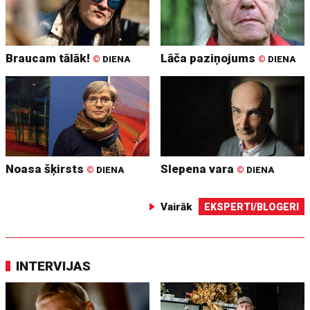
Braucam tālāk!
Lāča paziņojums
©
DIENA
©
DIENA
Noasa šķirsts
Slepena vara
©
DIENA
©
DIENA
Vairāk
EKSPERTI/BLOGERI
INTERVIJAS