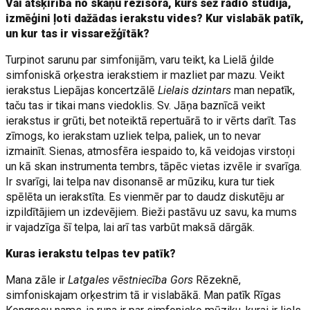
Vai atšķirībā no skaņu režisora, kurš sēž radio studijā,
izmēģini ļoti dažādas ierakstu vides? Kur vislabāk patīk,
un kur tas ir vissarežģītāk?
Turpinot sarunu par simfonijām, varu teikt, ka Lielā ģilde
simfoniskā orķestra ierakstiem ir mazliet par mazu. Veikt
ierakstus Liepājas koncertzālē
Lielais dzintars
man nepatīk,
taču tas ir tikai mans viedoklis. Sv. Jāņa baznīcā veikt
ierakstus ir grūti, bet noteiktā repertuārā to ir vērts darīt. Tas
zīmogs, ko ierakstam uzliek telpa, paliek, un to nevar
izmainīt. Sienas, atmosfēra iespaido to, kā veidojas virstoņi
un kā skan instrumenta tembrs, tāpēc vietas izvēle ir svarīga.
Ir svarīgi, lai telpa nav disonansē ar mūziku, kura tur tiek
spēlēta un ierakstīta. Es vienmēr par to daudz diskutēju ar
izpildītājiem un izdevējiem. Bieži pastāvu uz savu, ka mums
ir vajadzīga šī telpa, lai arī tas varbūt maksā dārgāk.
Kuras ierakstu telpas tev patīk?
Mana zāle ir
Latgales vēstniecība Gors
Rēzeknē,
simfoniskajam orķestrim tā ir vislabākā. Man patīk Rīgas