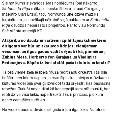
Šis notikums ir svarīgas ēras noslēgums (par nākamo
Sinfonietta Rīga
māksliniecisko līderi ir izraudzīts igauņu
maestro Olari Eltss), taču Normunda Šnē dzīve mūzikā
turpināsies, jau tuvākajā nākotnē viņš satiksies ar
Sinfonietta
Rīga
daudzos neparastos projektos. Par to visu Normunds
Šnē stāsta intervijā KDi.
Atšķirībā no daudziem citiem izpildītājmāksliniekiem
diriģents var būt uz skatuves līdz ļoti cienījamam
vecumam un ilgus gadus vadīt orķestri kā, piemēram,
Zubins Meta, Herberts fon Karajans un Vladimirs
Fedosejevs. Kāpēc izlēmi atstāt paša izloloto orķestri?
Tā bija vienreizēja iespēja mūžā radīt šādu orķestri. Tas bija
tiešām sen lolots sapnis, jo man šķita, ka Latvijas mūzikas un
kultūras videi bija svarīgi izveidot tādu orķestri, kas paplašina
robežas. Turklāt nevis tikai kā koncepcijā ierakstīti punkti, bet
reāli dzīvē visu laiku, nepārtraukti. Tas ir princips, pie kura
esam centušies turēties.
No vienas puses, divdesmit gadu ir ļoti ilgs laiks. No otras