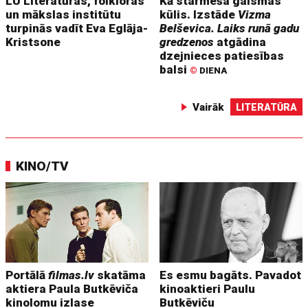
LU Literatūras, folkloras
Kā starmeša gaismas
un mākslas institūtu
kūlis. Izstāde
Vizma
turpinās vadīt Eva Eglāja-
Belševica. Laiks runā gadu
Kristsone
gredzenos
atgādina
dzejnieces patiesības
balsi
©
DIENA
Vairāk
LITERATŪRA
KINO/TV
Portālā
filmas.lv
skatāma
Es esmu bagāts. Pavadot
aktiera Paula Butkēviča
kinoaktieri Paulu
kinolomu izlase
Butkēviču