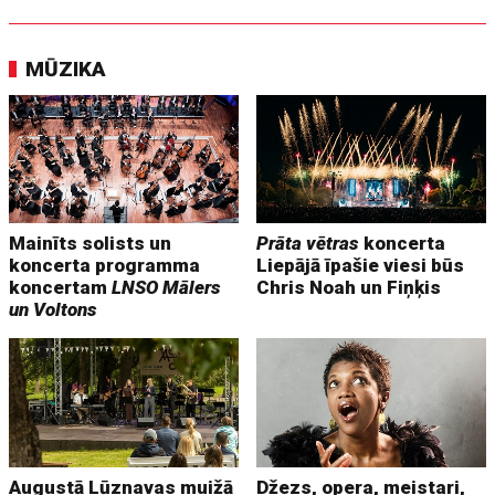
MŪZIKA
Mainīts solists un
Prāta vētras
koncerta
koncerta programma
Liepājā īpašie viesi būs
koncertam
LNSO Mālers
Chris Noah un Fiņķis
un Voltons
Augustā Lūznavas muižā
Džezs, opera, meistari,