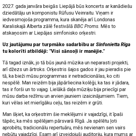
2027. gada janvāra beigās Liepājā būs koncerts ar kanādiešu
dziedātāju un komponistu Rūfusu Veinraitu. Viņam ir
iedvesmojoša programma, kura skanēja arī Londonas
Karaliskajā Alberta zālē festivālā
BBC Proms
. Mēs to
atskaņosim ar Liepājas simfonisko orķestri.
Uz jautājumu par turpmāko sadarbību ar
Sinfonietta Rīga
tu kolorīti atbildēji: "Visi sānsoļi ir manējie."
Tā tagad iznāk, jo tā būs jaunā mūzika un neparasti projekti,
arī džezs un ārtroks. Orķestris šajos gados ir jau pieradis pie
tā, ka bieži mūsu programmas ir netradicionālas, ko citi
nespēlē. Man reizēm bija jāpārliecina kolēģi, ka tas ir jādara,
tas ir forši un to vajag. Lielākā daļa mūziķu bija priecīgi par
mūsu darba režīmu un arvien jauniem izaicinājumiem. Tiem,
kuri vēlas iet mierīgāku ceļu, tas reizēm ir grūti.
Man šķiet, ka orķestrim šie meklējumi ir vajadzīgi, it īpaši
tāpēc, ka mēs spēlējam pārsvarā Rīgā. Ja spēlētu ļoti
aprobētu, tradicionālu repertuāru, mēs nevienam sen vairs
nebūtu vajadzīgi. Esam arī izveidojuši auditoriju, kura mums ar