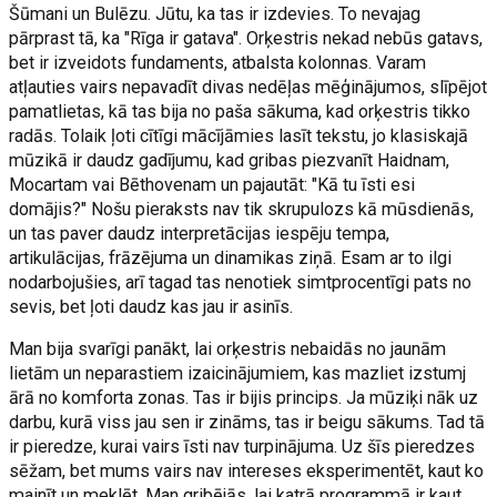
Šūmani un Bulēzu. Jūtu, ka tas ir izdevies. To nevajag
pārprast tā, ka "Rīga ir gatava". Orķestris nekad nebūs gatavs,
bet ir izveidots fundaments, atbalsta kolonnas. Varam
atļauties vairs nepavadīt divas nedēļas mēģinājumos, slīpējot
pamatlietas, kā tas bija no paša sākuma, kad orķestris tikko
radās. Tolaik ļoti cītīgi mācījāmies lasīt tekstu, jo klasiskajā
mūzikā ir daudz gadījumu, kad gribas piezvanīt Haidnam,
Mocartam vai Bēthovenam un pajautāt: "Kā tu īsti esi
domājis?" Nošu pieraksts nav tik skrupulozs kā mūsdienās,
un tas paver daudz interpretācijas iespēju tempa,
artikulācijas, frāzējuma un dinamikas ziņā. Esam ar to ilgi
nodarbojušies, arī tagad tas nenotiek simtprocentīgi pats no
sevis, bet ļoti daudz kas jau ir asinīs.
Man bija svarīgi panākt, lai orķestris nebaidās no jaunām
lietām un neparastiem izaicinājumiem, kas mazliet izstumj
ārā no komforta zonas. Tas ir bijis princips. Ja mūziķi nāk uz
darbu, kurā viss jau sen ir zināms, tas ir beigu sākums. Tad tā
ir pieredze, kurai vairs īsti nav turpinājuma. Uz šīs pieredzes
sēžam, bet mums vairs nav intereses eksperimentēt, kaut ko
mainīt un meklēt. Man gribējās, lai katrā programmā ir kaut