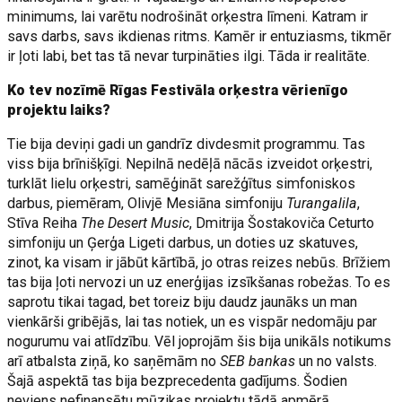
minimums, lai varētu nodrošināt orķestra līmeni. Katram ir
savs darbs, savs ikdienas ritms. Kamēr ir entuziasms, tikmēr
ir ļoti labi, bet tas tā nevar turpināties ilgi. Tāda ir realitāte.
Ko tev nozīmē Rīgas Festivāla orķestra vērienīgo
projektu laiks?
Tie bija deviņi gadi un gandrīz divdesmit programmu. Tas
viss bija brīnišķīgi. Nepilnā nedēļā nācās izveidot orķestri,
turklāt lielu orķestri, samēģināt sarežģītus simfoniskos
darbus, piemēram, Olivjē Mesiāna simfoniju
Turangalila
,
Stīva Reiha
The Desert Music
, Dmitrija Šostakoviča Ceturto
simfoniju un Ģerģa Ligeti darbus, un doties uz skatuves,
zinot, ka visam ir jābūt kārtībā, jo otras reizes nebūs. Brīžiem
tas bija ļoti nervozi un uz enerģijas izsīkšanas robežas. To es
saprotu tikai tagad, bet toreiz biju daudz jaunāks un man
vienkārši gribējās, lai tas notiek, un es vispār nedomāju par
nogurumu vai atlīdzību. Vēl joprojām šis bija unikāls notikums
arī atbalsta ziņā, ko saņēmām no
SEB bankas
un no valsts.
Šajā aspektā tas bija bezprecedenta gadījums. Šodien
neviens nefinansētu mūzikas projektu tādā apmērā.