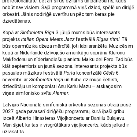
profesionalitāte, bet arī sirds dziļums un patiesums, kāds
nebūt nav visiem. Šajā programmā viņš dzied, spēlē un diriģē
orķestri. Jānis nodiriģē uvertīru un pēc tam ķeras pie
dziedāšanas.
Kopā ar
Sinfonietta Rīga
3. jūlijā mums būs interesants
projekts
Italian Opera Meets Jazz
festivālā
Rīgas ritmi
. Tā
būs opermūzika džeza mērcītē, ļoti labi aranžēta. Muzicēsim
kopā ar Nīderlandē dzīvojošo amerikāņu soprānu Kleronu
Makfedenu un nīderlandiešu pianistu Maiku del Fero. Tad būs
klāt septembris un jaunā sezona. Interesants projekts būs
pasaules mūzikas festivālā
Porta
koncertzālē
Cēsīs
6.
novembrī ar
Sinfonietta Rīga
un Kubā dzimušo čellisti,
dziedātāju un komponisti Anu Karlu Mazu – atskaņosim
viņas simfonisko svītu
Alamar
.
Latvijas Nacionālā simfoniskā orķestra sezonas otrajā pusē
2027. gada pavasarī diriģēšu programmu, kurā īpaši gribu
izcelt Alberto Hinasteras Vijoļkoncertu ar Daniilu Bulajevu.
Man šķiet, ka tas ir visgrūtākais vijoļkoncerts, kāds jelkad ir
uzrakstīts.