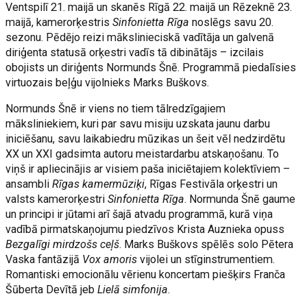
Ventspilī 21. maijā un skanēs Rīgā 22. maijā un Rēzeknē 23.
maijā, kamerorķestris
Sinfonietta Rīga
noslēgs savu 20.
sezonu. Pēdējo reizi mākslinieciskā vadītāja un galvenā
diriģenta statusā orķestri vadīs tā dibinātājs – izcilais
obojists un diriģents Normunds Šnē. Programmā piedalīsies
virtuozais beļģu vijolnieks Marks Buškovs.
Normunds Šnē ir viens no tiem tālredzīgajiem
māksliniekiem, kuri par savu misiju uzskata jaunu darbu
iniciēšanu, savu laikabiedru mūzikas un šeit vēl nedzirdētu
XX un XXI gadsimta autoru meistardarbu atskaņošanu. To
viņš ir apliecinājis ar visiem paša iniciētajiem kolektīviem –
ansambli
Rīgas kamermūziķi
, Rīgas Festivāla orķestri un
valsts kamerorķestri
Sinfonietta Rīga
. Normunda Šnē gaume
un principi ir jūtami arī šajā atvadu programmā, kurā viņa
vadībā pirmatskaņojumu piedzīvos Krista Auznieka opuss
Bezgalīgi mirdzošs ceļš
. Marks Buškovs spēlēs solo Pētera
Vaska fantāzijā
Vox amoris
vijolei un stīginstrumentiem.
Romantiski emocionālu vērienu koncertam piešķirs Franča
Šūberta Devītā jeb
Lielā simfonija
.