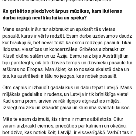
Ko gribētos piedzīvot ārpus mūzikas, kam ikdienas
darba iejūgā neatlika laika un spēka?
Mans sapnis ir šur tur aizbraukt un apskatīt tās vietas
pasaulē, kuras ir vērts redzēt. Esam darba uzdevumos daudz
kur braukājuši, bet nevar teikt, ka esmu redzējis pasauli. Tikai
lidostas, viesnīcas un koncertzāles. Gribētos aizbraukt uz
Klusā okāna salām un uz Āziju. Esmu reiz bijis Austrālijā un
biju pārsteigts, cik ļoti dzīves temps un dzīvnieku pasaule tur
atšķiras no Eiropas. Man šķiet, ka to nosaka skaistā daba un
tas, ka austrālieši ir tālu no jezgas, kas notiek pasaulē.
Otrs sapnis ir izbaudīt gadalaikus un dabu tepat Latvijā. Mans
mīļākais gadalaiks ir rudens, un Latvija ir tik brīnišķīga vieta!
Kad esmu prom, arvien vairāk ilgojos atgriezties mājās,
izslēgt mūziku un izbaudīt gaisa un klusuma kvalitāti laukos.
Mēs te esam dzimuši, šis ritms ir mums atbilstošs. Citur
varam aizbraukt ciemos, priecāties par kalniem un okeānu,
bet dzīve, kas notiek šeit, Latvijā, ir vissvarīgākā. Varbūt tas ir