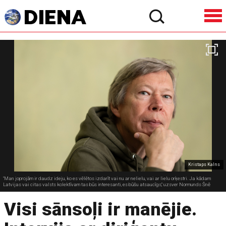
Kristaps Kalns
"Man joprojām ir daudz ideju, ko es vēlētos izdarīt vai nu ar nelielu, vai ar lielu orķestri. Ja kādam
Latvijas vai citas valsts kolektīvam tas būs interesanti, es būšu atsaucīgs," uzsver Normunds Šnē
Visi sānsoļi ir manējie.