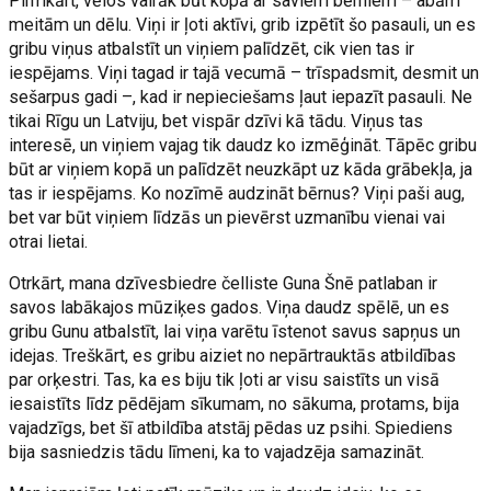
Pirmkārt, vēlos vairāk būt kopā ar saviem bērniem – abām
meitām un dēlu. Viņi ir ļoti aktīvi, grib izpētīt šo pasauli, un es
gribu viņus atbalstīt un viņiem palīdzēt, cik vien tas ir
iespējams. Viņi tagad ir tajā vecumā – trīspadsmit, desmit un
sešarpus gadi –, kad ir nepieciešams ļaut iepazīt pasauli. Ne
tikai Rīgu un Latviju, bet vispār dzīvi kā tādu. Viņus tas
interesē, un viņiem vajag tik daudz ko izmēģināt. Tāpēc gribu
būt ar viņiem kopā un palīdzēt neuzkāpt uz kāda grābekļa, ja
tas ir iespējams. Ko nozīmē audzināt bērnus? Viņi paši aug,
bet var būt viņiem līdzās un pievērst uzmanību vienai vai
otrai lietai.
Otrkārt, mana dzīvesbiedre čelliste Guna Šnē patlaban ir
savos labākajos mūziķes gados. Viņa daudz spēlē, un es
gribu Gunu atbalstīt, lai viņa varētu īstenot savus sapņus un
idejas. Treškārt, es gribu aiziet no nepārtrauktās atbildības
par orķestri. Tas, ka es biju tik ļoti ar visu saistīts un visā
iesaistīts līdz pēdējam sīkumam, no sākuma, protams, bija
vajadzīgs, bet šī atbildība atstāj pēdas uz psihi. Spiediens
bija sasniedzis tādu līmeni, ka to vajadzēja samazināt.