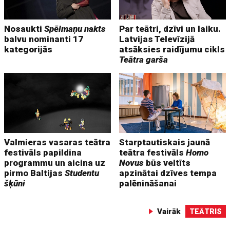
Nosaukti
Spēlmaņu nakts
Par teātri, dzīvi un laiku.
balvu nominanti 17
Latvijas Televīzijā
kategorijās
atsāksies raidījumu cikls
Teātra garša
Valmieras vasaras teātra
Starptautiskais jaunā
festivāls papildina
teātra festivāls
Homo
programmu un aicina uz
Novus
būs veltīts
pirmo Baltijas
Studentu
apzinātai dzīves tempa
šķūni
palēnināšanai
Vairāk
TEĀTRIS