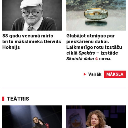
88 gadu vecumā miris
Glabājot atmiņas par
britu mākslinieks Deivids
pieskārienu dabai.
Hoknijs
Laikmetīgo rotu izstāžu
ciklā
Spektrs
– izstāde
Skaistā daba
©
DIENA
Vairāk
MĀKSLA
TEĀTRIS