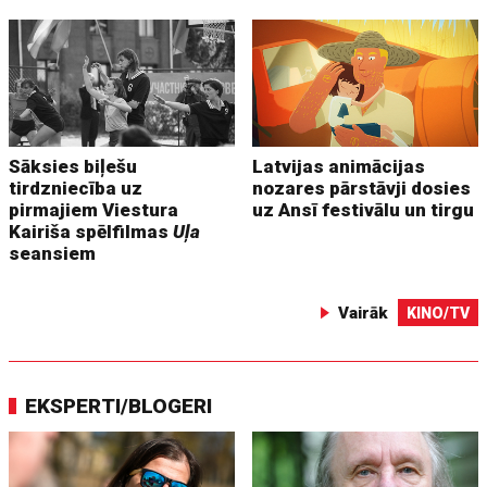
Sāksies biļešu
Latvijas animācijas
tirdzniecība uz
nozares pārstāvji dosies
pirmajiem Viestura
uz Ansī festivālu un tirgu
Kairiša spēlfilmas
Uļa
seansiem
Vairāk
KINO/TV
EKSPERTI/BLOGERI