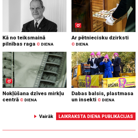
Kā no teiksmainā
Ar pētniecisku dzirksti
pilnības raga
©
DIENA
©
DIENA
Nokļūšana dzīves mirkļu
Dabas balsis, plastmasa
centrā
un insekti
©
DIENA
©
DIENA
Vairāk
LAIKRAKSTA DIENA PUBLIKĀCIJAS