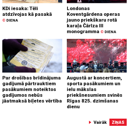
KDi iesaka: Tēli
Londonas
atdzīvojas kā pasakā
Koventgārdena operas
jauno priekškaru rotā
©
DIENA
karaļa Čārlza III
monogramma
©
DIENA
Par drošības brīdinājuma
Augustā ar koncertiem,
gadījumā pārtrauktiem
sporta pasākumiem un
pasākumiem noteiktos
ielu mākslas
gadījumos nebūs
priekšnesumiem svinēs
jāatmaksā biļetes vērtība
Rīgas 825. dzimšanas
dienu
Vairāk
ZIŅAS