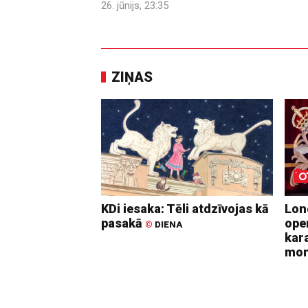
26. jūnijs, 23:35
ZIŅAS
KDi iesaka: Tēli atdzīvojas kā
Lon
pasakā
ope
©
DIENA
kara
mo