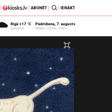
ABONĒT
IENĀKT
Rīgā +17 °C
Piektdiena, 7. augusts
Apmācies
Madars, Alfrēds, Fredis