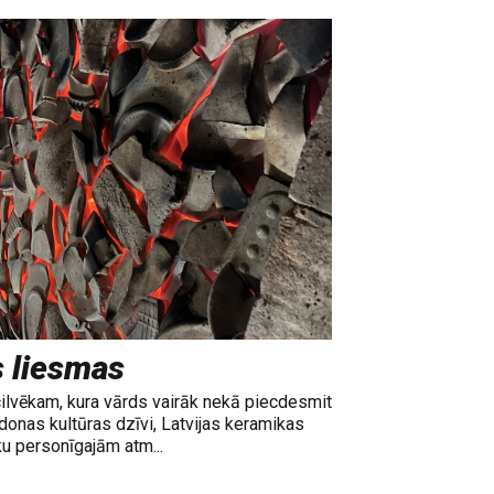
s liesmas
cilvēkam, kura vārds vairāk nekā piecdesmit
adonas kultūras dzīvi, Latvijas keramikas
ku personīgajām atm...