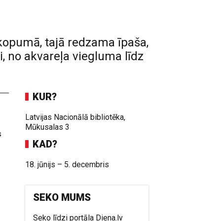
kopumā, tajā redzama īpaša,
i, no akvareļa viegluma līdz
KUR?
Latvijas Nacionālā bibliotēka,
Mūkusalas 3
s
KAD?
18. jūnijs – 5. decembris
SEKO MUMS
Seko līdzi portāla Diena.lv