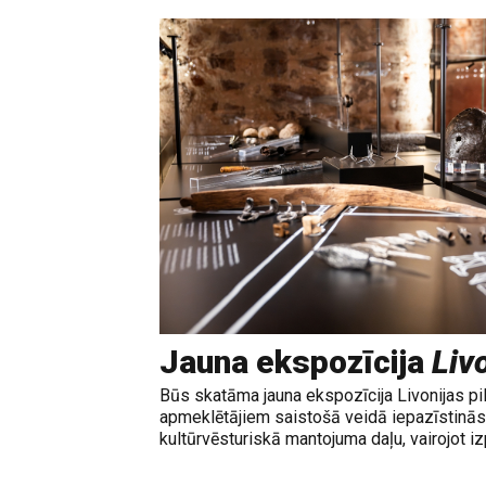
Jauna ekspozīcija
Livo
Būs skatāma jauna ekspozīcija Livonijas pi
apmeklētājiem saistošā veidā iepazīstinās 
kultūrvēsturiskā mantojuma daļu, vairojot izp