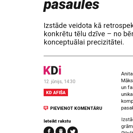
pasaules
Izstāde veidota kā retrosp
konkrētu tēlu dzīve – no bēr
konceptuālai precizitātei.
Anita
Māksl
12. jūnijs, 14:30
un fa
KD AFIŠA
unika
kompo
pasa
PIEVIENOT KOMENTĀRU
Izstā
Ieteikt rakstu
grā