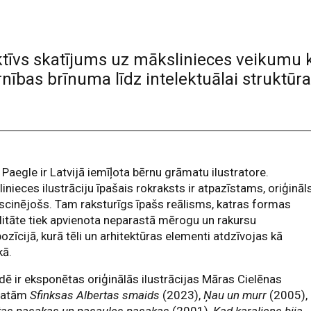
ektīvs skatījums uz mākslinieces veikumu 
nības brīnuma līdz intelektuālai struktūra
 Paegle ir Latvijā iemīļota bērnu grāmatu ilustratore.
inieces ilustrāciju īpašais rokraksts ir atpazīstams, oriģināl
scinējošs. Tam raksturīgs īpašs reālisms, katras formas
litāte tiek apvienota neparastā mērogu un rakursu
zīcijā, kurā tēli un arhitektūras elementi atdzīvojas kā
kā.
dē ir eksponētas oriģinālās ilustrācijas Māras Cielēnas
matām
Sfinksas Albertas smaids
(2023),
Ņau un murr
(2005),