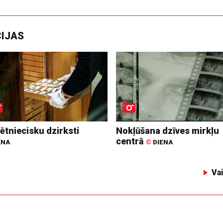
CIJAS
ētniecisku dzirksti
Nokļūšana dzīves mirkļu
centrā
ENA
©
DIENA
Va