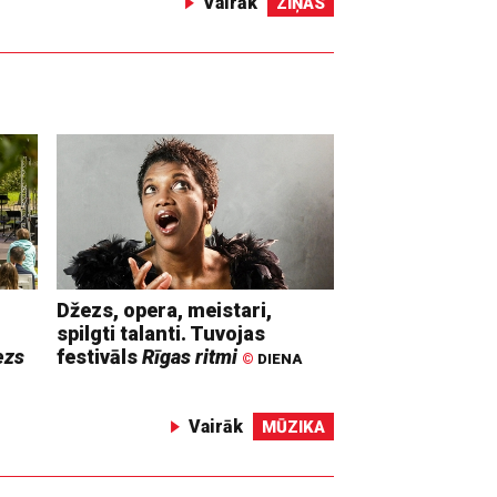
Vairāk
ZIŅAS
Džezs, opera, meistari,
spilgti talanti. Tuvojas
ezs
festivāls
Rīgas ritmi
©
DIENA
Vairāk
MŪZIKA