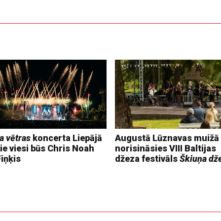
a vētras
koncerta Liepājā
Augustā Lūznavas muižā
ie viesi būs Chris Noah
norisināsies VIII Baltijas
iņķis
džeza festivāls
Škiuņa dž