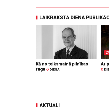
LAIKRAKSTA DIENA PUBLIKĀ
Kā no teiksmainā pilnības
Ar p
raga
©
DIENA
©
DI
AKTUĀLI