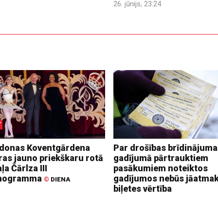
26. jūnijs, 23:24
donas Koventgārdena
Par drošības brīdinājuma
ras jauno priekškaru rotā
gadījumā pārtrauktiem
ļa Čārlza III
pasākumiem noteiktos
nogramma
gadījumos nebūs jāatma
©
DIENA
biļetes vērtība