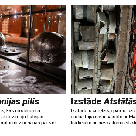
nijas pilis
Izstāde
Atstātā
lis, kas modernā un
Izstāde iecerēta kā pateicība 
ar nozīmīgu Latvijas
gadus bijis cieši saistīts ar M
ratni un zināšanas par vid...
tradīcijām un neskaitāmu cilvē