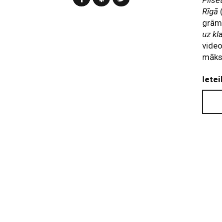
Pilsē
Rīgā
grām
uz kl
video
māksl
Ietei