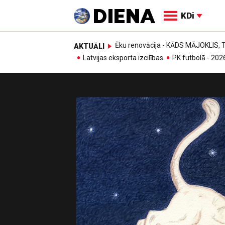
KDi
Ēku renovācija - KĀDS MĀJOKLIS
AKTUĀLI
Latvijas eksporta izcilības
PK futbolā - 202