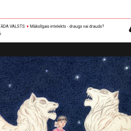
, TĀDA VALSTS
Mākslīgais intelekts - draugs vai drauds?
6