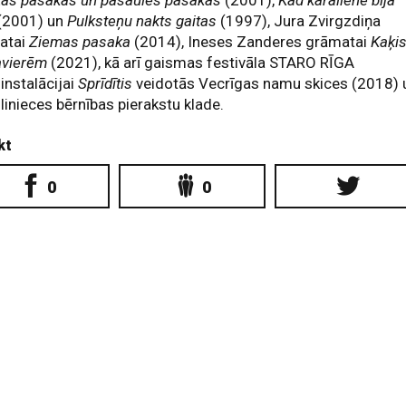
tas pasakas un pasaules pasakas
(2001),
Kad karaliene bija
(2001) un
Pulksteņu nakts gaitas
(1997), Jura Zvirgzdiņa
atai
Ziemas pasaka
(2014), Ineses Zanderes grāmatai
Kaķi
avierēm
(2021), kā arī gaismas festivāla STARO RĪGA
instalācijai
Sprīdītis
veidotās Vecrīgas namu skices (2018) 
inieces bērnības pierakstu klade.
kt
0
0