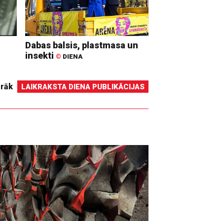
Dabas balsis, plastmasa un
insekti
©
DIENA
irāk
LAIKRAKSTA DIENA PUBLIKĀCIJAS