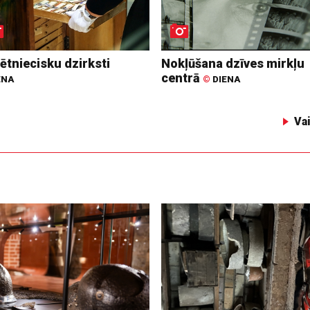
ētniecisku dzirksti
Nokļūšana dzīves mirkļu
centrā
ENA
©
DIENA
Va