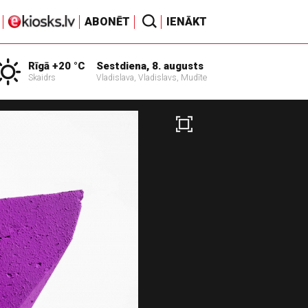
ABONĒT
IENĀKT
Rīgā +20 °C
Sestdiena, 8. augusts
Skaidrs
Vladislava, Vladislavs, Mudīte