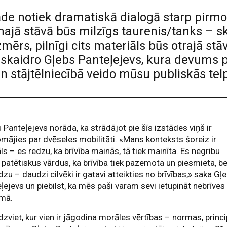
de notiek dramatiskā dialogā starp pirmo 
irmajā stāvā būs milzīgs taurenis/tanks – 
 izmērs, pilnīgi cits materiāls būs otrajā st
,» skaidro Gļebs Panteļejevs, kura devums
 stājtēlniecībā veido mūsu publiskās telpa
 Panteļejevs norāda, ka strādājot pie šīs izstādes viņš ir
mājies par dvēseles mobilitāti. «Mans konteksts šoreiz ir
ls – es redzu, ka brīvība mainās, tā tiek mainīta. Es negribu
t patētiskus vārdus, ka brīvība tiek pazemota un piesmieta, b
dzu – daudzi cilvēki ir gatavi atteikties no brīvības,» saka Gļ
ļejevs un piebilst, ka mēs paši varam sevi ietupināt nebrīves
umā.
zviet, kur vien ir jāgodina morāles vērtības – normas, princip