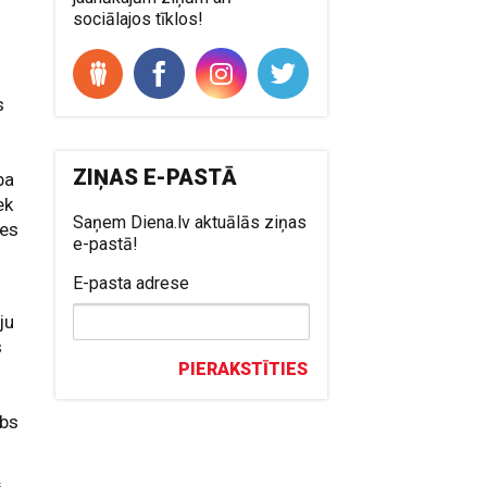
.
sociālajos tīklos!
s
ZIŅAS E-PASTĀ
ba
ek
Saņem Diena.lv aktuālās ziņas
les
e-pastā!
E-pasta adrese
ju
s
PIERAKSTĪTIES
ebs