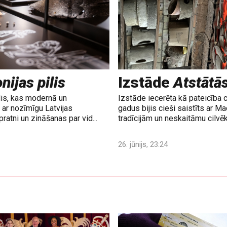
nijas pilis
Izstāde
Atstātā
lis, kas modernā un
Izstāde iecerēta kā pateicība 
ar nozīmīgu Latvijas
gadus bijis cieši saistīts ar M
ratni un zināšanas par vid...
tradīcijām un neskaitāmu cilvē
26. jūnijs, 23:24