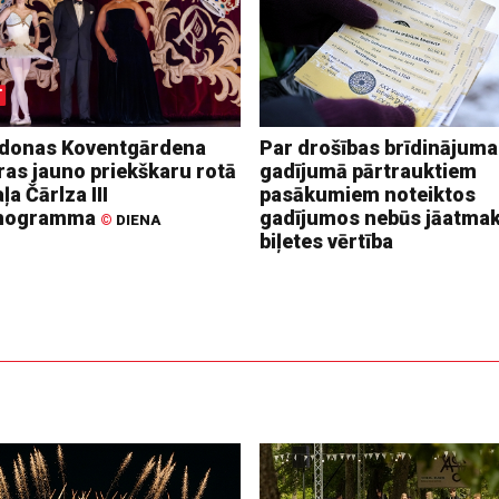
donas Koventgārdena
Par drošības brīdinājuma
ras jauno priekškaru rotā
gadījumā pārtrauktiem
ļa Čārlza III
pasākumiem noteiktos
nogramma
gadījumos nebūs jāatma
©
DIENA
biļetes vērtība