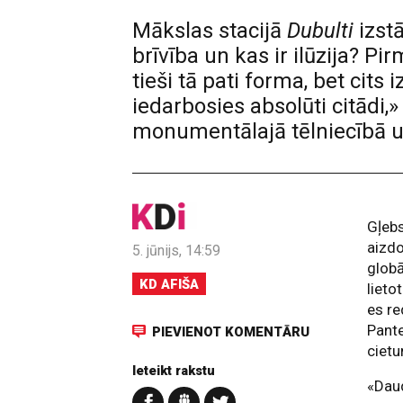
Mākslas stacijā
Dubulti
izstā
brīvība un kas ir ilūzija? P
tieši tā pati forma, bet cits
iedarbosies absolūti citādi
monumentālajā tēlniecībā un
Gļebs
aizdo
5. jūnijs, 14:59
globā
KD AFIŠA
lieto
es re
Pante
PIEVIENOT KOMENTĀRU
ciet
Ieteikt rakstu
«Daud