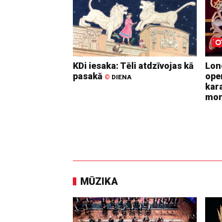
KDi iesaka: Tēli atdzīvojas kā
Lon
pasakā
ope
©
DIENA
kara
mo
MŪZIKA