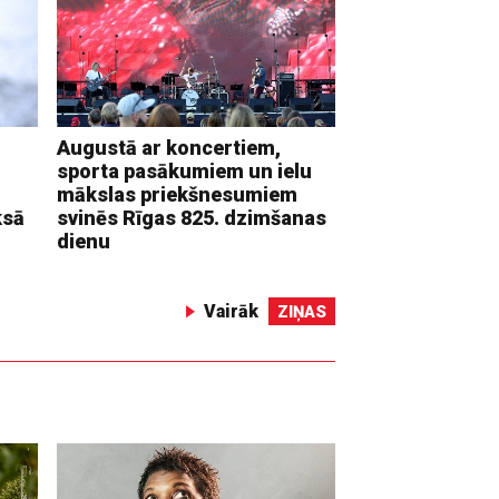
Augustā ar koncertiem,
sporta pasākumiem un ielu
mākslas priekšnesumiem
ksā
svinēs Rīgas 825. dzimšanas
dienu
Vairāk
ZIŅAS