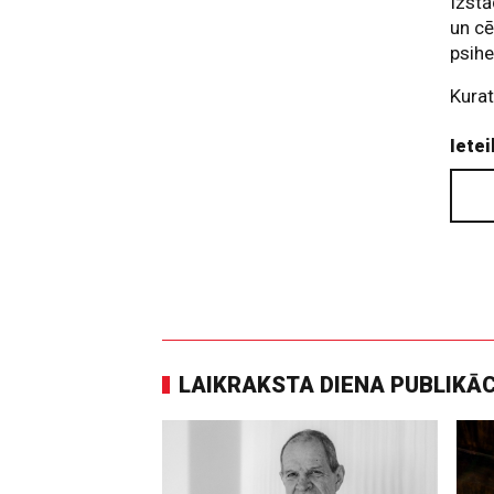
Izst
un cē
psih
Kurat
Ietei
LAIKRAKSTA DIENA PUBLIKĀ