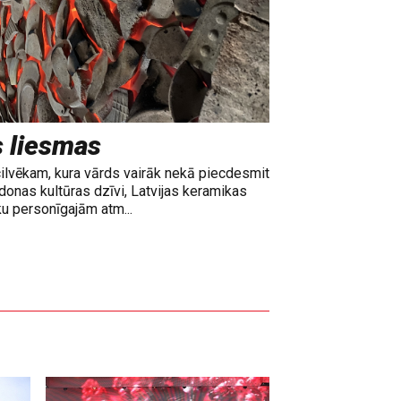
s liesmas
cilvēkam, kura vārds vairāk nekā piecdesmit
adonas kultūras dzīvi, Latvijas keramikas
ku personīgajām atm...