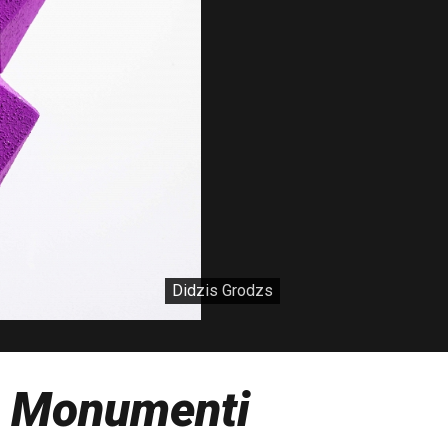
Didzis Grodzs
e
Monumenti