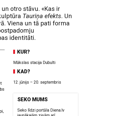
un otro stāvu. «Kas ir
skulptūra
Tauriņa efekts
. Un
āvā. Viena un tā pati forma
 postpadomju
s identitāti.
KUR?
Mākslas stacija Dubulti
KAD?
12. jūnijs – 20. septembris
et
ebs
SEKO MUMS
Seko līdzi portāla Diena.lv
i,
jaunākajām ziņām arī