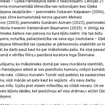
nības – Gļeba Panteļejeva darbi ir neaizstājami. Latvijas 21
imta monumentālā tēlniecība nav iedomājam bez Gļeba
eļejeva skulptūrām – piemineklis Oskaram Kalpakam (2006),
iņas zīme komunistiskā terora upuriem
Melnais
snis
(2003), piemineklis Gunāram Astram (2022), pieminekli
etbola trenerim Valdemāram Baumanim (2025). Ir zīmīgi, ka
inieka darbos nav patosa, no kura kļūtu neērti. Vai tas būtu
ums, noturība, pašaizliedzība vai sava ego ziedošana – Gļe
ļejeva tēlniecībā tas izpaužas ar pārliecinošu stabilitāti un li
, ka darbi pauž kaut ko par mākslinieku pašu. Ka viņa pasau
jumā ir vērtību filtrs,» pastāsta kuratore Inga Šteimane.
utājumu, ko mākslinieks domā par savu morālista identitāti,
 Panteļejevs atbild ar sev piemītošo humoru, citējot komēdi
anta roka
: «Oblico morale!» Tomēr viņš piebilst, ka saskarotie
mu, viņš mācās un pats kaut ko iegūsts. «Es savu darbu
us mīlu. Izjūtu pret viņiem mīlestību, es citādi nevaru. Un ne
 pats kļūstu labāks, bet piedzīvoju arī viņu drāmas,» atzīst Gļ
ļejevs.