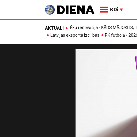
KDi
Ēku renovācija - KĀDS MĀJOKLIS
AKTUĀLI
Latvijas eksporta izcilības
PK futbolā - 202