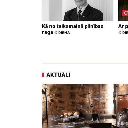
Kā no teiksmainā pilnības
Ar p
raga
©
DIENA
©
DI
AKTUĀLI