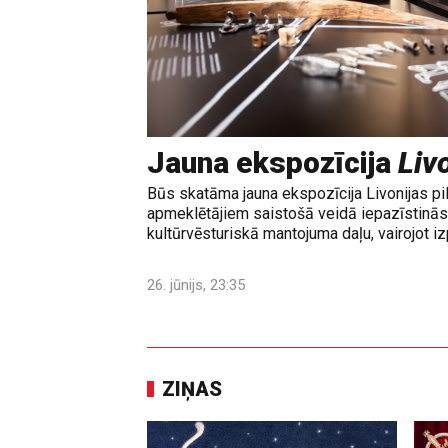
Jauna ekspozīcija
Livo
Būs skatāma jauna ekspozīcija Livonijas pi
apmeklētājiem saistošā veidā iepazīstinās 
kultūrvēsturiskā mantojuma daļu, vairojot izp
26. jūnijs, 23:35
ZIŅAS