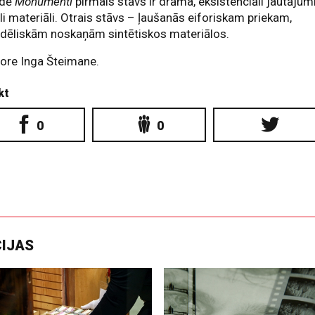
ādē
Monumenti
pirmais stāvs ir drāma, eksistenciāli jautājum
li materiāli. Otrais stāvs – ļaušanās eiforiskam priekam,
edēliskām noskaņām sintētiskos materiālos.
ore Inga Šteimane.
kt
0
0
CIJAS