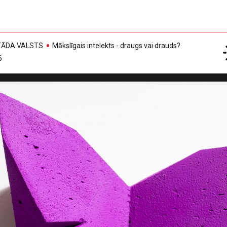
, TĀDA VALSTS
Mākslīgais intelekts - draugs vai drauds?
6