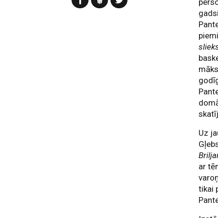
perso
gads
Pant
piem
sliek
bask
māksl
godīg
Pante
domāt
skatī
Uz ja
Gļebs
Brilj
ar tē
varoņ
tikai
Pante