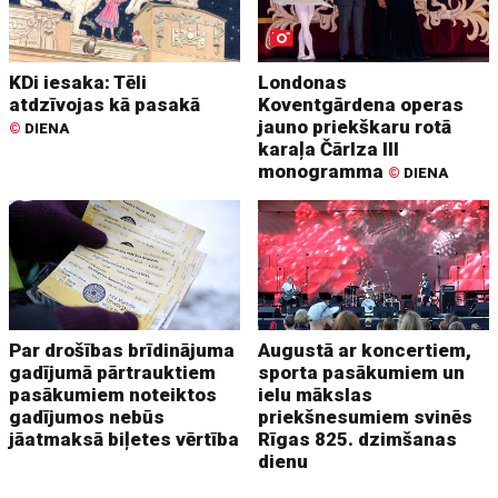
KDi iesaka: Tēli
Londonas
atdzīvojas kā pasakā
Koventgārdena operas
jauno priekškaru rotā
©
DIENA
karaļa Čārlza III
monogramma
©
DIENA
Par drošības brīdinājuma
Augustā ar koncertiem,
gadījumā pārtrauktiem
sporta pasākumiem un
pasākumiem noteiktos
ielu mākslas
gadījumos nebūs
priekšnesumiem svinēs
jāatmaksā biļetes vērtība
Rīgas 825. dzimšanas
dienu