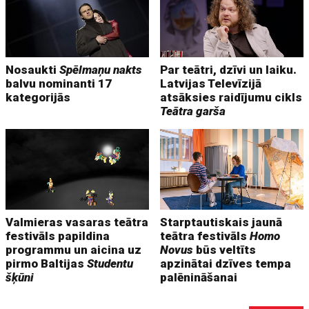
Nosaukti
Spēlmaņu nakts
Par teātri, dzīvi un laiku.
balvu nominanti 17
Latvijas Televīzijā
kategorijās
atsāksies raidījumu cikls
Teātra garša
Valmieras vasaras teātra
Starptautiskais jaunā
festivāls papildina
teātra festivāls
Homo
programmu un aicina uz
Novus
būs veltīts
pirmo Baltijas
Studentu
apzinātai dzīves tempa
šķūni
palēnināšanai