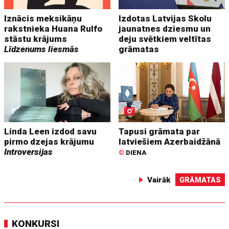
Iznācis meksikāņu
Izdotas Latvijas Skolu
rakstnieka Huana Rulfo
jaunatnes dziesmu un
stāstu krājums
deju svētkiem veltītas
Līdzenums liesmās
grāmatas
Linda Leen izdod savu
Tapusi grāmata par
pirmo dzejas krājumu
latviešiem Azerbaidžānā
Introversijas
©
DIENA
Vairāk
GRĀMATAS
KONKURSI