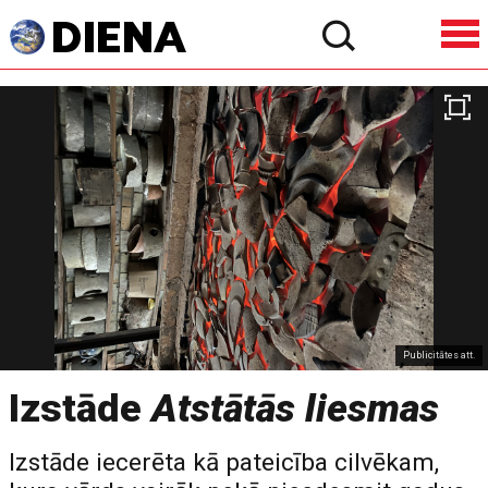
Publicitātes att.
Izstāde
Atstātās liesmas
Izstāde iecerēta kā pateicība cilvēkam,