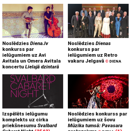
Noslēdzies
Diena.lv
Noslēdzies
Dienas
konkurss par
konkurss par
ielūgumiem uz Avi
ielūgumiem uz Retro
Avitala un Omera Avitala
vakaru Jelgavā
©
DIENA
koncertu
Lielajā dzintarā
Izspēlēts ielūgumu
Noslēdzies konkurss par
komplekts uz cirka
ielūgumiem uz šovu
priekšnesumu
Svalbard
Mūzika tumsā: Pavasara