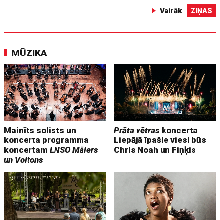
Vairāk
ZIŅAS
MŪZIKA
Mainīts solists un
Prāta vētras
koncerta
koncerta programma
Liepājā īpašie viesi būs
koncertam
LNSO Mālers
Chris Noah un Fiņķis
un Voltons