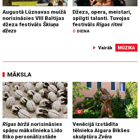
Augustā Lūznavas muižā
Džezs, opera, meistari,
norisināsies VIII Baltijas
spilgti talanti. Tuvojas
džeza festivāls
Škiuņa
festivāls
Rīgas ritmi
džezs
©
DIENA
Vairāk
MŪZIKA
MĀKSLA
Rīgas biržā
norisināsies
Venēcijā izstādīta
spāņu mākslinieka Lido
tēlnieka Aigara Bikšes
Riko personālizstāde
skulptūra
Zvēra