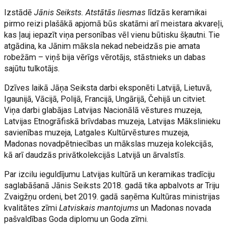
Izstādē
Jānis Seiksts. Atstātās liesmas
līdzās keramikai
pirmo reizi plašākā apjomā būs skatāmi arī meistara akvareļi,
kas ļauj iepazīt viņa personības vēl vienu būtisku šķautni. Tie
atgādina, ka Jānim māksla nekad nebeidzās pie amata
robežām – viņš bija vērīgs vērotājs, stāstnieks un dabas
sajūtu tulkotājs.
Dzīves laikā Jāņa Seiksta darbi eksponēti Latvijā, Lietuvā,
Igaunijā, Vācijā, Polijā, Francijā, Ungārijā, Čehijā un citviet.
Viņa darbi glabājas Latvijas Nacionālā vēstures muzeja,
Latvijas Etnogrāfiskā brīvdabas muzeja, Latvijas Mākslinieku
savienības muzeja, Latgales Kultūrvēstures muzeja,
Madonas novadpētniecības un mākslas muzeja kolekcijās,
kā arī daudzās privātkolekcijās Latvijā un ārvalstīs.
Par izcilu ieguldījumu Latvijas kultūrā un keramikas tradīciju
saglabāšanā Jānis Seiksts 2018. gadā tika apbalvots ar Triju
Zvaigžņu ordeni, bet 2019. gadā saņēma Kultūras ministrijas
kvalitātes zīmi
Latviskais mantojums
un Madonas novada
pašvaldības Goda diplomu un Goda zīmi.