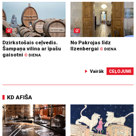
Dzirkstošais ceļvedis.
No Pakrojas līdz
Šampaņa vilina ar īpašu
Ilzenbergai
©
DIENA
gaisotni
©
DIENA
Vairāk
CEĻOJUMI
KD AFIŠA