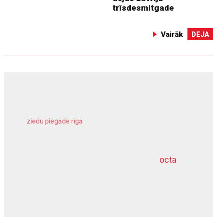
trīsdesmitgade
Vairāk
DEJA
ziedu piegāde rīgā
meliorācijas darbi
octa
dziļurbums
kravu apdrošināšana