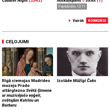
Cabaret Night
(2542)
noskaņojums
(1)
©
DIENA
Papildināts 13:11
Vairāk
KONKURSI
CEĻOJUMI
Rīgā ciemojas Madrides
Izstāde
Mūžīgi Čaks
muzeja Prado
altārglezna
Svētā Ģimene
ar muzicējošo eņģeli,
svētajām Katrīnu un
Barbaru