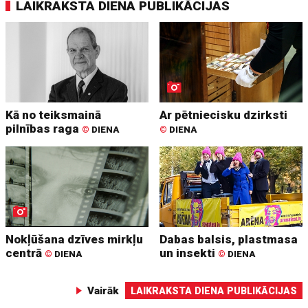
LAIKRAKSTA DIENA PUBLIKĀCIJAS
Kā no teiksmainā
Ar pētniecisku dzirksti
pilnības raga
©
DIENA
©
DIENA
Nokļūšana dzīves mirkļu
Dabas balsis, plastmasa
centrā
un insekti
©
DIENA
©
DIENA
Vairāk
LAIKRAKSTA DIENA PUBLIKĀCIJAS