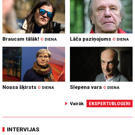
Braucam tālāk!
Lāča paziņojums
©
DIENA
©
DIENA
Noasa šķirsts
Slepena vara
©
DIENA
©
DIENA
Vairāk
EKSPERTI/BLOGERI
INTERVIJAS