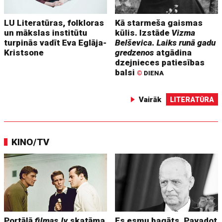
LU Literatūras, folkloras
Kā starmeša gaismas
un mākslas institūtu
kūlis. Izstāde
Vizma
turpinās vadīt Eva Eglāja-
Belševica. Laiks runā gadu
Kristsone
gredzenos
atgādina
dzejnieces patiesības
balsi
©
DIENA
Vairāk
LITERATŪRA
KINO/TV
Portālā
filmas.lv
skatāma
Es esmu bagāts. Pavadot