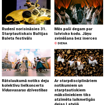
Rudenī norisināsies 31.
Mēs paši degam par
Starptautiskais Baltijas
latvisko kodu. Jāņu
Baleta festivāls
svinēšana bez inerces
©
DIENA
Rātslaukumā notiks deju
Ar starpdisciplināriem
kolektīvu lielkoncerts
notikumiem un
Vidusvasaras dzīvestības
starptautiskiem
māksliniekiem tiks
atzīmēta laikmetīgās
dejas Latvijā