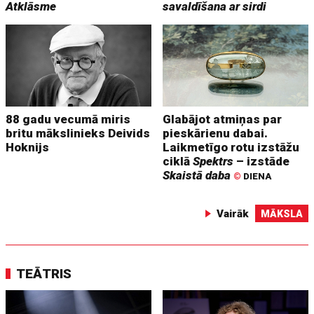
Atklāsme
savaldīšana ar sirdi
88 gadu vecumā miris
Glabājot atmiņas par
britu mākslinieks Deivids
pieskārienu dabai.
Hoknijs
Laikmetīgo rotu izstāžu
ciklā
Spektrs
– izstāde
Skaistā daba
©
DIENA
Vairāk
MĀKSLA
TEĀTRIS