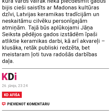
kura vārds vairāk nekā piecdesmit gadus
bijis cieši saistīts ar Madonas kultūras
dzīvi, Latvijas keramikas tradīcijām un
neskaitāmu cilvēku personīgajām
atmiņām. Tajā būs aplūkojami Jāņa
Seiksta pēdējos gados izstādēm īpaši
atliktie keramikas darbi, kā arī akvareļi –
klusāka, retāk publiski redzēta, bet
meistaram ļoti tuva radošās darbības
daļa.
26. jūnijs, 23:24
KD AFIŠA
PIEVIENOT KOMENTĀRU