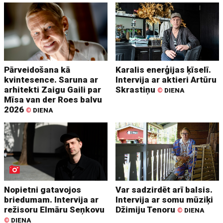
Pārveidošana kā
Karalis enerģijas ķīselī.
kvintesence. Saruna ar
Intervija ar aktieri Artūru
arhitekti Zaigu Gaili par
Skrastiņu
©
DIENA
Mīsa van der Roes balvu
2026
©
DIENA
Nopietni gatavojos
Var sadzirdēt arī balsis.
briedumam. Intervija ar
Intervija ar somu mūziķi
režisoru Elmāru Seņkovu
Džimiju Tenoru
©
DIENA
©
DIENA