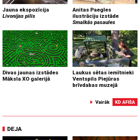
Jauna ekspozīcija
Anitas Paegles
Livonijas pilis
ilustrāciju izstāde
Smalkās pasaules
Divas jaunas izstādes
Laukus sētas iemītnieki
Māksla XO galerijā
Ventspils Piejūras
brīvdabas muzejā
Vairāk
KD AFIŠA
DEJA