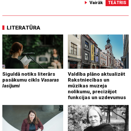
Vairāk
TEĀTRIS
LITERATŪRA
Siguldā notiks literārs
Valdība plāno aktualizēt
pasākumu cikls
Vasaras
Rakstniecības un
lasījumi
mūzikas muzeja
nolikumu, precizējot
funkcijas un uzdevumus