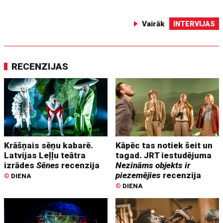
Vairāk
INTERVIJAS
RECENZIJAS
Krāšņais sēņu kabarē.
Kāpēc tas notiek šeit un
Latvijas Leļļu teātra
tagad. JRT iestudējuma
izrādes
Sēnes
recenzija
Nezināms objekts ir
piezemējies
recenzija
©
DIENA
©
DIENA