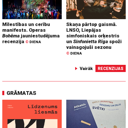
Mīlestības un cerību
Skaņa pārtop gaismā.
manifests. Operas
LNSO, Liepājas
Bohēma
jauniestudējuma
simfoniskais orķestris
recenzija
un
Sinfonietta Rīga
spoži
©
DIENA
vainagojuši sezonu
©
DIENA
Vairāk
RECENZIJAS
GRĀMATAS