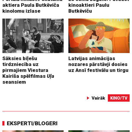
aktiera Paula Butkēviča
kinoaktieri Paulu
kinolomu izlase
Butkēviču
Sāksies biļešu
Latvijas animācijas
tirdzniecība uz
nozares pārstāvji dosies
pirmajiem Viestura
uz Ansī festivālu un tirgu
Kairiša spēlfilmas
Uļa
seansiem
Vairāk
KINO/TV
EKSPERTI/BLOGERI