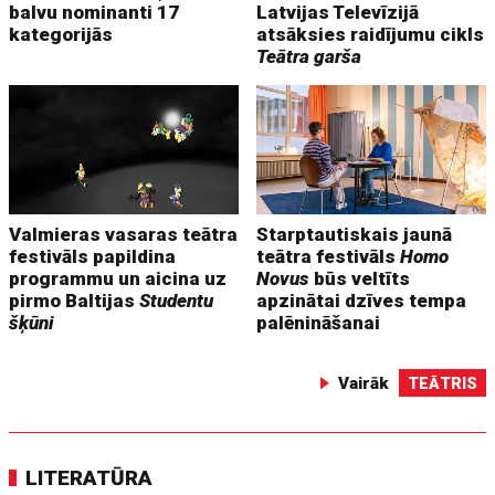
balvu nominanti 17
Latvijas Televīzijā
kategorijās
atsāksies raidījumu cikls
Teātra garša
Valmieras vasaras teātra
Starptautiskais jaunā
festivāls papildina
teātra festivāls
Homo
programmu un aicina uz
Novus
būs veltīts
pirmo Baltijas
Studentu
apzinātai dzīves tempa
šķūni
palēnināšanai
Vairāk
TEĀTRIS
LITERATŪRA