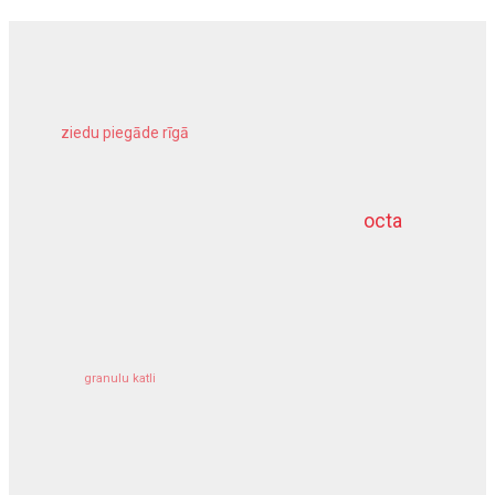
ziedu piegāde rīgā
meliorācijas darbi
octa
dziļurbums
kravu apdrošināšana
granulu katli
siltumsūknis