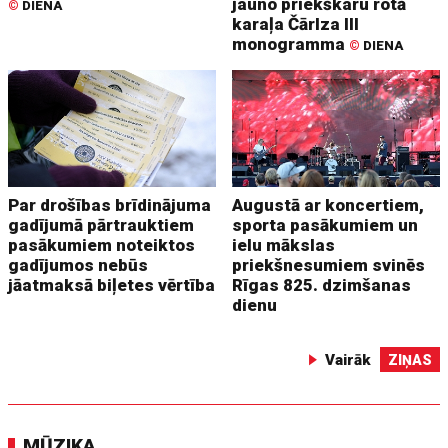
jauno priekškaru rotā
©
DIENA
karaļa Čārlza III
monogramma
©
DIENA
Par drošības brīdinājuma
Augustā ar koncertiem,
gadījumā pārtrauktiem
sporta pasākumiem un
pasākumiem noteiktos
ielu mākslas
gadījumos nebūs
priekšnesumiem svinēs
jāatmaksā biļetes vērtība
Rīgas 825. dzimšanas
dienu
Vairāk
ZIŅAS
MŪZIKA