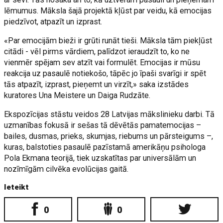
lēmumus. Māksla šajā projektā kļūst par veidu, kā emocijas
piedzīvot, atpazīt un izprast.
«Par emocijām bieži ir grūti runāt tieši. Māksla tām piekļūst
citādi - vēl pirms vārdiem, palīdzot ieraudzīt to, ko ne
vienmēr spējam sev atzīt vai formulēt. Emocijas ir mūsu
reakcija uz pasaulē notiekošo, tāpēc jo īpaši svarīgi ir spēt
tās atpazīt, izprast, pieņemt un virzīt,» saka izstādes
kuratores Una Meistere un Daiga Rudzāte.
Ekspozīcijas stāstu veidos 28 Latvijas mākslinieku darbi. Tā
uzmanības fokusā ir sešas tā dēvētās pamatemocijas –
bailes, dusmas, prieks, skumjas, riebums un pārsteigums –,
kuras, balstoties pasaulē pazīstamā amerikāņu psihologa
Pola Ekmana teorijā, tiek uzskatītas par universālām un
nozīmīgām cilvēka evolūcijas gaitā.
Ieteikt
0
0