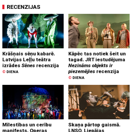
RECENZIJAS
Krāšņais sēņu kabarē.
Kāpēc tas notiek šeit un
Latvijas Leļļu teātra
tagad. JRT iestudējuma
izrādes
Sēnes
recenzija
Nezināms objekts ir
piezemējies
recenzija
©
DIENA
©
DIENA
Mīlestības un cerību
Skaņa pārtop gaismā.
manifests. Operas
LNSO, Liepājas