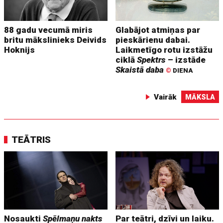
88 gadu vecumā miris
Glabājot atmiņas par
britu mākslinieks Deivids
pieskārienu dabai.
Hoknijs
Laikmetīgo rotu izstāžu
ciklā
Spektrs
– izstāde
Skaistā daba
©
DIENA
Vairāk
MĀKSLA
TEĀTRIS
Nosaukti
Spēlmaņu nakts
Par teātri, dzīvi un laiku.