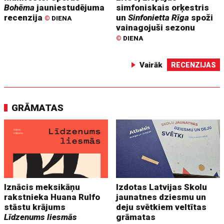
Bohēma
jauniestudējuma
simfoniskais orķestris
recenzija
un
Sinfonietta Rīga
spoži
©
DIENA
vainagojuši sezonu
©
DIENA
Vairāk
RECENZIJAS
GRĀMATAS
Iznācis meksikāņu
Izdotas Latvijas Skolu
rakstnieka Huana Rulfo
jaunatnes dziesmu un
stāstu krājums
deju svētkiem veltītas
Līdzenums liesmās
grāmatas