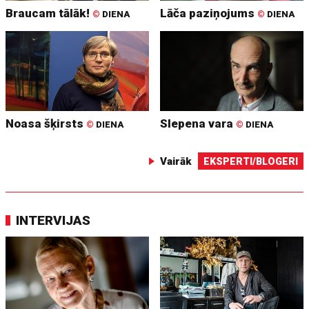
Braucam tālāk!
Lāča paziņojums
©
DIENA
©
DIENA
Noasa šķirsts
Slepena vara
©
DIENA
©
DIENA
Vairāk
EKSPERTI/BLOGERI
INTERVIJAS