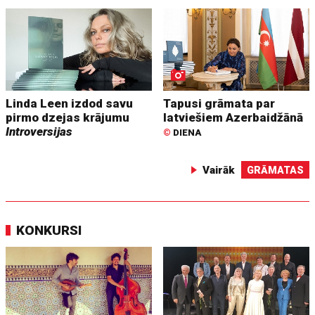
Linda Leen izdod savu
Tapusi grāmata par
pirmo dzejas krājumu
latviešiem Azerbaidžānā
Introversijas
©
DIENA
Vairāk
GRĀMATAS
KONKURSI