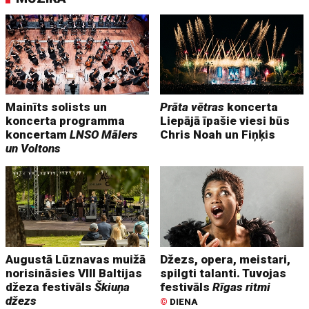
Mainīts solists un
Prāta vētras
koncerta
koncerta programma
Liepājā īpašie viesi būs
koncertam
LNSO Mālers
Chris Noah un Fiņķis
un Voltons
Augustā Lūznavas muižā
Džezs, opera, meistari,
norisināsies VIII Baltijas
spilgti talanti. Tuvojas
džeza festivāls
Škiuņa
festivāls
Rīgas ritmi
džezs
©
DIENA