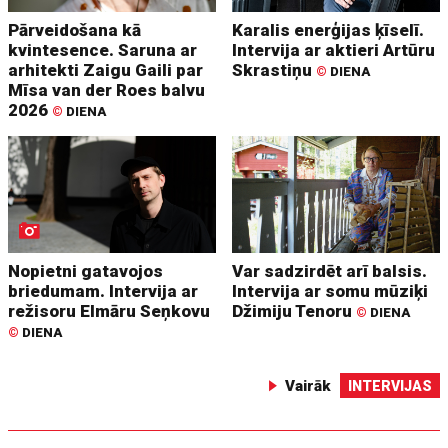
Pārveidošana kā
Karalis enerģijas ķīselī.
kvintesence. Saruna ar
Intervija ar aktieri Artūru
arhitekti Zaigu Gaili par
Skrastiņu
©
DIENA
Mīsa van der Roes balvu
2026
©
DIENA
Nopietni gatavojos
Var sadzirdēt arī balsis.
briedumam. Intervija ar
Intervija ar somu mūziķi
režisoru Elmāru Seņkovu
Džimiju Tenoru
©
DIENA
©
DIENA
Vairāk
INTERVIJAS