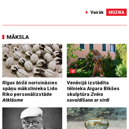
Vairāk
MŪZIKA
MĀKSLA
Rīgas biržā
norisināsies
Venēcijā izstādīta
spāņu mākslinieka Lido
tēlnieka Aigara Bikšes
Riko personālizstāde
skulptūra
Zvēra
Atklāsme
savaldīšana ar sirdi