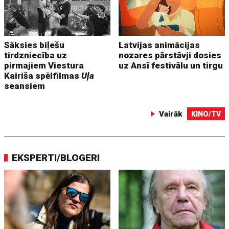
Sāksies biļešu
Latvijas animācijas
tirdzniecība uz
nozares pārstāvji dosies
pirmajiem Viestura
uz Ansī festivālu un tirgu
Kairiša spēlfilmas
Uļa
seansiem
Vairāk
KINO/TV
EKSPERTI/BLOGERI