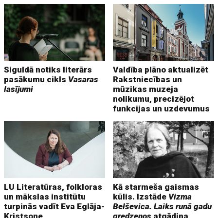
Siguldā notiks literārs
Valdība plāno aktualizēt
pasākumu cikls
Vasaras
Rakstniecības un
lasījumi
mūzikas muzeja
nolikumu, precizējot
funkcijas un uzdevumus
LU Literatūras, folkloras
Kā starmeša gaismas
un mākslas institūtu
kūlis. Izstāde
Vizma
turpinās vadīt Eva Eglāja-
Belševica. Laiks runā gadu
Kristsone
gredzenos
atgādina