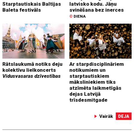
Starptautiskais Baltijas
latvisko kodu. Jāņu
Baleta festivāls
svinēšana bez inerces
©
DIENA
Rātslaukumā notiks deju
Ar starpdisciplināriem
kolektīvu lielkoncerts
notikumiem un
Vidusvasaras dzīvestības
starptautiskiem
māksliniekiem tiks
atzīmēta laikmetīgās
dejas Latvijā
trīsdesmitgade
Vairāk
DEJA