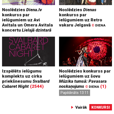
Noslēdzies
Diena.lv
Noslēdzies
Dienas
konkurss par
konkurss par
ielūgumiem uz Avi
ielūgumiem uz Retro
Avitala un Omera Avitala
vakaru Jelgavā
©
DIENA
koncertu
Lielajā dzintarā
Izspēlēts ielūgumu
Noslēdzies konkurss par
komplekts uz cirka
ielūgumiem uz šovu
priekšnesumu
Svalbard
Mūzika tumsā: Pavasara
Cabaret Night
(2544)
noskaņojums
(1)
©
DIENA
Papildināts 13:11
Vairāk
KONKURSI