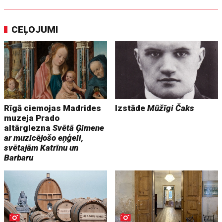
CEĻOJUMI
Rīgā ciemojas Madrides
Izstāde
Mūžīgi Čaks
muzeja Prado
altārglezna
Svētā Ģimene
ar muzicējošo eņģeli,
svētajām Katrīnu un
Barbaru