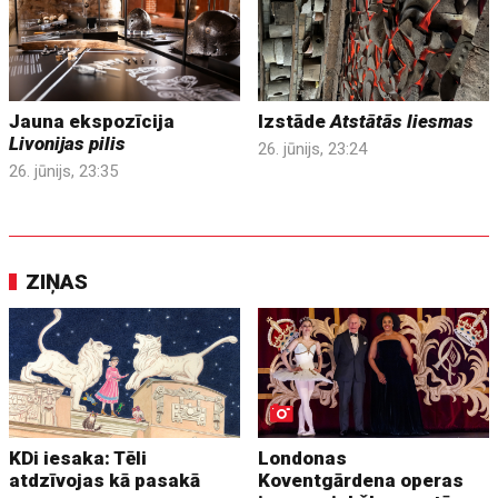
Jauna ekspozīcija
Izstāde
Atstātās liesmas
Livonijas pilis
26. jūnijs, 23:24
26. jūnijs, 23:35
ZIŅAS
KDi iesaka: Tēli
Londonas
atdzīvojas kā pasakā
Koventgārdena operas