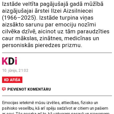
Izstāde veltīta pagājušajā gadā mūžībā
aizgājušajai ārstei Ilzei Aizsilniecei
(1966–2025). Izstāde turpina viņas
aizsākto sarunu par emociju nozīmi
cilvēka dzīvē, aicinot uz tām paraudzīties
caur mākslas, zinātnes, medicīnas un
personiskās pieredzes prizmu.
10. jūnijs, 21:02
KD AFIŠA
PIEVIENOT KOMENTĀRU
Emocijas ietekmē mūsu izvēles, attiecības, fizisko un
psihisko veselību, kā arī spēju sadzīvot ar citiem un pašiem
ar sevi. Tās nosaka arī to, kā uztveram pasauli un pieņemam