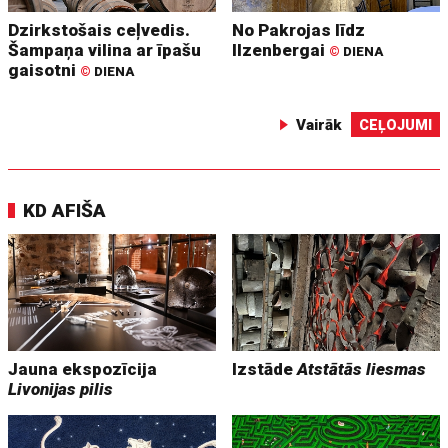
Dzirkstošais ceļvedis.
No Pakrojas līdz
Šampaņa vilina ar īpašu
Ilzenbergai
©
DIENA
gaisotni
©
DIENA
Vairāk
CEĻOJUMI
KD AFIŠA
Jauna ekspozīcija
Izstāde
Atstātās liesmas
Livonijas pilis