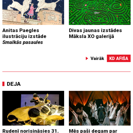
Anitas Paegles
Divas jaunas izstādes
ilustrāciju izstāde
Māksla XO galerijā
Smalkās pasaules
Vairāk
KD AFIŠA
DEJA
Rudenī norisināsies 31.
Mēs paši degam par