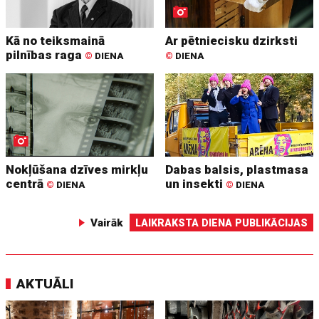
Kā no teiksmainā
Ar pētniecisku dzirksti
pilnības raga
©
DIENA
©
DIENA
Nokļūšana dzīves mirkļu
Dabas balsis, plastmasa
centrā
un insekti
©
DIENA
©
DIENA
Vairāk
LAIKRAKSTA DIENA PUBLIKĀCIJAS
AKTUĀLI