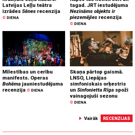
Latvijas Leļļu teātra
tagad. JRT iestudējuma
izrādes
Sēnes
recenzija
Nezināms objekts ir
piezemējies
recenzija
©
DIENA
©
DIENA
Mīlestības un cerību
Skaņa pārtop gaismā.
manifests. Operas
LNSO, Liepājas
Bohēma
jauniestudējuma
simfoniskais orķestris
recenzija
un
Sinfonietta Rīga
spoži
©
DIENA
vainagojuši sezonu
©
DIENA
Vairāk
RECENZIJAS