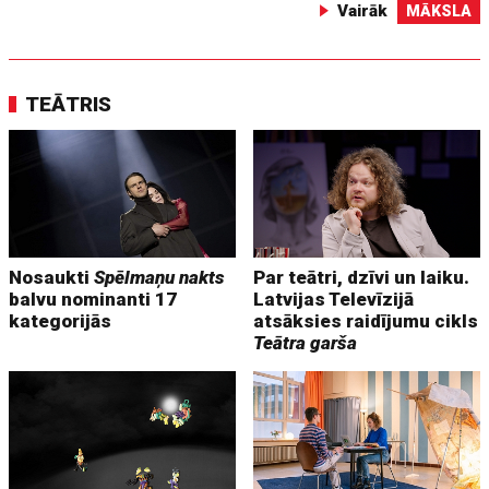
Vairāk
MĀKSLA
TEĀTRIS
Nosaukti
Spēlmaņu nakts
Par teātri, dzīvi un laiku.
balvu nominanti 17
Latvijas Televīzijā
kategorijās
atsāksies raidījumu cikls
Teātra garša