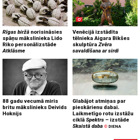
Rīgas biržā
norisināsies
Venēcijā izstādīta
spāņu mākslinieka Lido
tēlnieka Aigara Bikšes
Riko personālizstāde
skulptūra
Zvēra
Atklāsme
savaldīšana ar sirdi
88 gadu vecumā miris
Glabājot atmiņas par
britu mākslinieks Deivids
pieskārienu dabai.
Hoknijs
Laikmetīgo rotu izstāžu
ciklā
Spektrs
– izstāde
Skaistā daba
©
DIENA