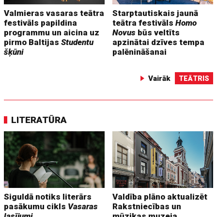
Valmieras vasaras teātra
Starptautiskais jaunā
festivāls papildina
teātra festivāls
Homo
programmu un aicina uz
Novus
būs veltīts
pirmo Baltijas
Studentu
apzinātai dzīves tempa
šķūni
palēnināšanai
Vairāk
TEĀTRIS
LITERATŪRA
Siguldā notiks literārs
Valdība plāno aktualizēt
pasākumu cikls
Vasaras
Rakstniecības un
lasījumi
mūzikas muzeja