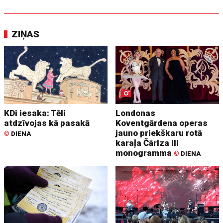
ZIŅAS
KDi iesaka: Tēli
Londonas
atdzīvojas kā pasakā
Koventgārdena operas
jauno priekškaru rotā
©
DIENA
karaļa Čārlza III
monogramma
©
DIENA