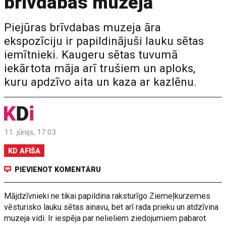
brīvdabas muzejā
Piejūras brīvdabas muzeja āra
ekspozīciju ir papildinājuši lauku sētas
iemītnieki. Kaugeru sētas tuvumā
iekārtota māja arī trušiem un aploks,
kuru apdzīvo aita un kaza ar kazlēnu.
11. jūnijs, 17:03
KD AFIŠA
PIEVIENOT KOMENTĀRU
Mājdzīvnieki ne tikai papildina raksturīgo Ziemeļkurzemes
vēsturisko lauku sētas ainavu, bet arī rada prieku un atdzīvina
muzeja vidi. Ir iespēja par nelieliem ziedojumiem pabarot