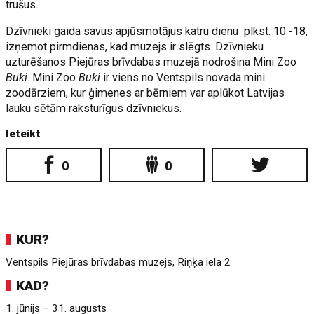
trušus.
Dzīvnieki gaida savus apjūsmotājus katru dienu plkst. 10 -18,
izņemot pirmdienas, kad muzejs ir slēgts. Dzīvnieku
uzturēšanos Piejūras brīvdabas muzejā nodrošina Mini Zoo
Buki
. Mini Zoo
Buki
ir viens no Ventspils novada mini
zoodārziem, kur ģimenes ar bērniem var aplūkot Latvijas
lauku sētām raksturīgus dzīvniekus.
Ieteikt
0
0
KUR?
Ventspils Piejūras brīvdabas muzejs, Riņķa iela 2
KAD?
1. jūnijs – 31. augusts