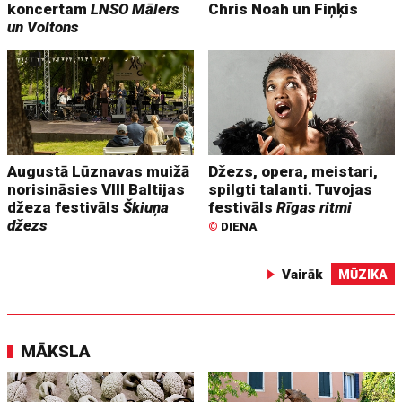
koncertam
LNSO Mālers
Chris Noah un Fiņķis
un Voltons
Augustā Lūznavas muižā
Džezs, opera, meistari,
norisināsies VIII Baltijas
spilgti talanti. Tuvojas
džeza festivāls
Škiuņa
festivāls
Rīgas ritmi
džezs
©
DIENA
Vairāk
MŪZIKA
MĀKSLA