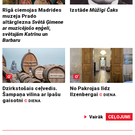
Rīgā ciemojas Madrides
Izstāde
Mūžīgi Čaks
muzeja Prado
altārglezna
Svētā Ģimene
ar muzicējošo eņģeli,
svētajām Katrīnu un
Barbaru
Dzirkstošais ceļvedis.
No Pakrojas līdz
Šampaņa vilina ar īpašu
Ilzenbergai
©
DIENA
gaisotni
©
DIENA
Vairāk
CEĻOJUMI