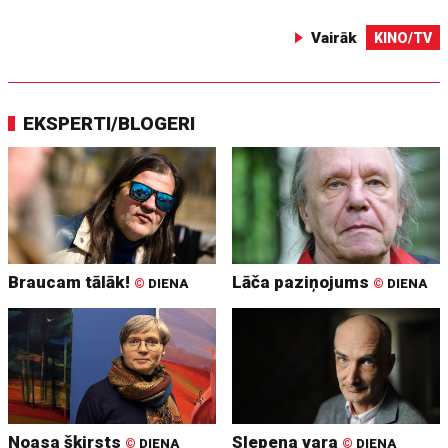
Vairāk
KINO/TV
EKSPERTI/BLOGERI
Braucam tālāk!
Lāča paziņojums
©
DIENA
©
DIENA
Noasa šķirsts
Slepena vara
©
DIENA
©
DIENA