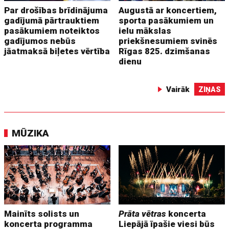
Par drošības brīdinājuma
Augustā ar koncertiem,
gadījumā pārtrauktiem
sporta pasākumiem un
pasākumiem noteiktos
ielu mākslas
gadījumos nebūs
priekšnesumiem svinēs
jāatmaksā biļetes vērtība
Rīgas 825. dzimšanas
dienu
Vairāk
ZIŅAS
MŪZIKA
Mainīts solists un
Prāta vētras
koncerta
koncerta programma
Liepājā īpašie viesi būs