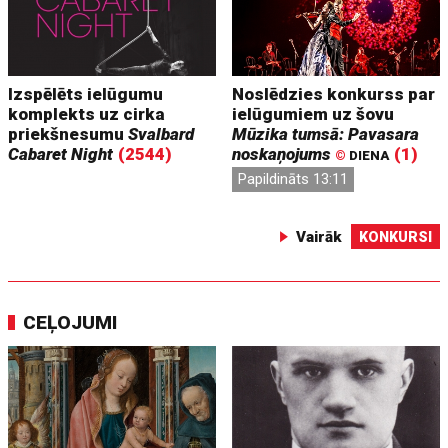
Izspēlēts ielūgumu
Noslēdzies konkurss par
komplekts uz cirka
ielūgumiem uz šovu
priekšnesumu
Svalbard
Mūzika tumsā: Pavasara
Cabaret Night
(2544)
noskaņojums
(1)
©
DIENA
Papildināts 13:11
Vairāk
KONKURSI
CEĻOJUMI