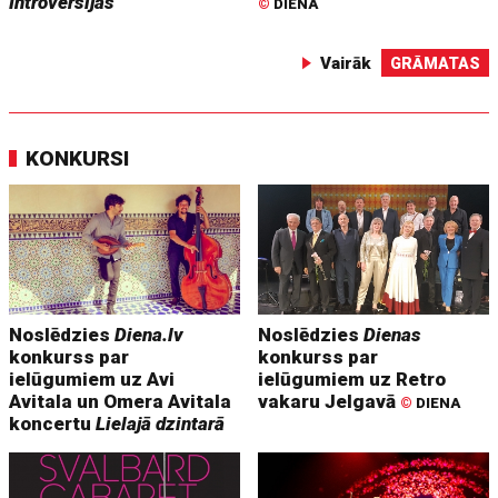
Introversijas
©
DIENA
Vairāk
GRĀMATAS
KONKURSI
Noslēdzies
Diena.lv
Noslēdzies
Dienas
konkurss par
konkurss par
ielūgumiem uz Avi
ielūgumiem uz Retro
Avitala un Omera Avitala
vakaru Jelgavā
©
DIENA
koncertu
Lielajā dzintarā