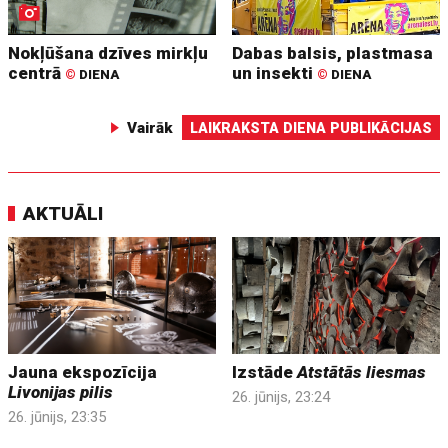
Nokļūšana dzīves mirkļu
Dabas balsis, plastmasa
centrā
un insekti
©
DIENA
©
DIENA
Vairāk
LAIKRAKSTA DIENA PUBLIKĀCIJAS
AKTUĀLI
Jauna ekspozīcija
Izstāde
Atstātās liesmas
Livonijas pilis
26. jūnijs, 23:24
26. jūnijs, 23:35