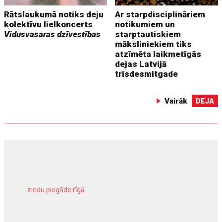
Rātslaukumā notiks deju
Ar starpdisciplināriem
kolektīvu lielkoncerts
notikumiem un
Vidusvasaras dzīvestības
starptautiskiem
māksliniekiem tiks
atzīmēta laikmetīgās
dejas Latvijā
trīsdesmitgade
Vairāk
DEJA
ziedu piegāde rīgā
meliorācijas darbi