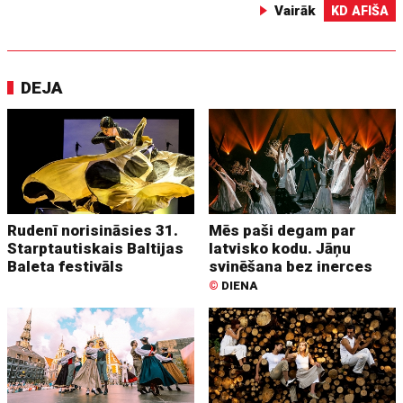
Vairāk
KD AFIŠA
DEJA
Rudenī norisināsies 31.
Mēs paši degam par
Starptautiskais Baltijas
latvisko kodu. Jāņu
Baleta festivāls
svinēšana bez inerces
©
DIENA