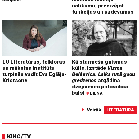
nolikumu, precizējot
funkcijas un uzdevumus
LU Literatūras, folkloras
Kā starmeša gaismas
un mākslas institūtu
kūlis. Izstāde
Vizma
turpinās vadīt Eva Eglāja-
Belševica. Laiks runā gadu
Kristsone
gredzenos
atgādina
dzejnieces patiesības
balsi
©
DIENA
Vairāk
LITERATŪRA
KINO/TV