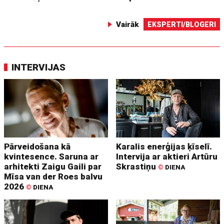
Vairāk
EKSPERTI/BLOGERI
INTERVIJAS
Pārveidošana kā
Karalis enerģijas ķīselī.
kvintesence. Saruna ar
Intervija ar aktieri Artūru
arhitekti Zaigu Gaili par
Skrastiņu
©
DIENA
Mīsa van der Roes balvu
2026
©
DIENA