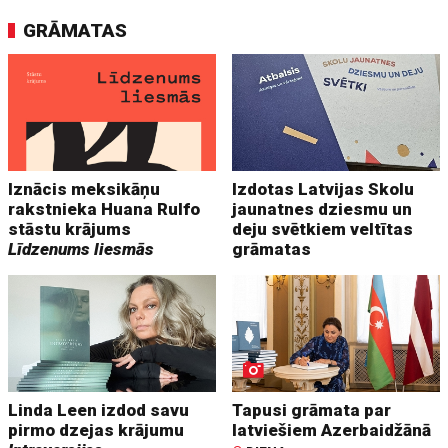
GRĀMATAS
Iznācis meksikāņu
Izdotas Latvijas Skolu
rakstnieka Huana Rulfo
jaunatnes dziesmu un
stāstu krājums
deju svētkiem veltītas
Līdzenums liesmās
grāmatas
Linda Leen izdod savu
Tapusi grāmata par
pirmo dzejas krājumu
latviešiem Azerbaidžānā