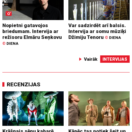
Nopietni gatavojos
Var sadzirdēt arī balsis.
briedumam. Intervija ar
Intervija ar somu mūziķi
režisoru Elmāru Seņkovu
Džimiju Tenoru
©
DIENA
©
DIENA
Vairāk
INTERVIJAS
RECENZIJAS
Krāšņais sēņu kabarē.
Kāpēc tas notiek šeit un