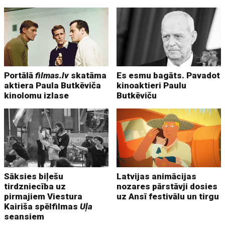
Portālā
filmas.lv
skatāma
Es esmu bagāts. Pavadot
aktiera Paula Butkēviča
kinoaktieri Paulu
kinolomu izlase
Butkēviču
Sāksies biļešu
Latvijas animācijas
tirdzniecība uz
nozares pārstāvji dosies
pirmajiem Viestura
uz Ansī festivālu un tirgu
Kairiša spēlfilmas
Uļa
seansiem