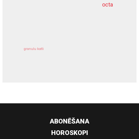
octa
dziļurbums
kravu apdrošināšana
granulu katli
siltumsūknis
ABONĒŠANA
HOROSKOPI