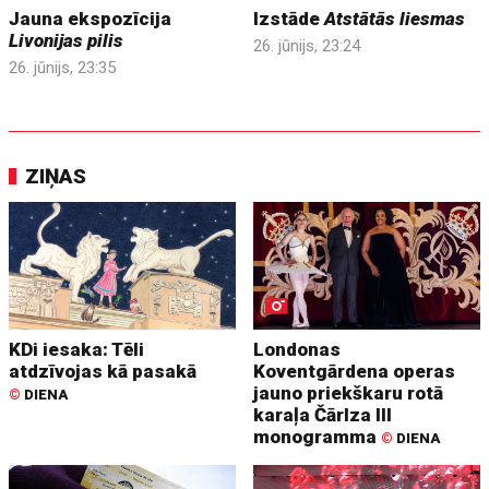
Jauna ekspozīcija
Izstāde
Atstātās liesmas
Livonijas pilis
26. jūnijs, 23:24
26. jūnijs, 23:35
ZIŅAS
KDi iesaka: Tēli
Londonas
atdzīvojas kā pasakā
Koventgārdena operas
jauno priekškaru rotā
©
DIENA
karaļa Čārlza III
monogramma
©
DIENA