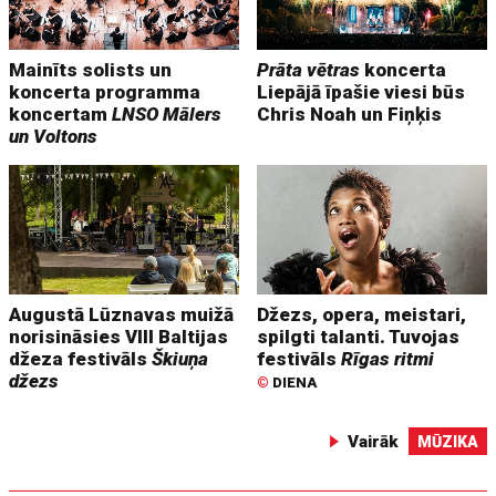
Mainīts solists un
Prāta vētras
koncerta
koncerta programma
Liepājā īpašie viesi būs
koncertam
LNSO Mālers
Chris Noah un Fiņķis
un Voltons
Augustā Lūznavas muižā
Džezs, opera, meistari,
norisināsies VIII Baltijas
spilgti talanti. Tuvojas
džeza festivāls
Škiuņa
festivāls
Rīgas ritmi
džezs
©
DIENA
Vairāk
MŪZIKA