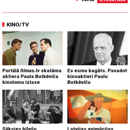
KINO/TV
Portālā
filmas.lv
skatāma
Es esmu bagāts. Pavadot
aktiera Paula Butkēviča
kinoaktieri Paulu
kinolomu izlase
Butkēviču
Sāksies biļešu
Latvijas animācijas