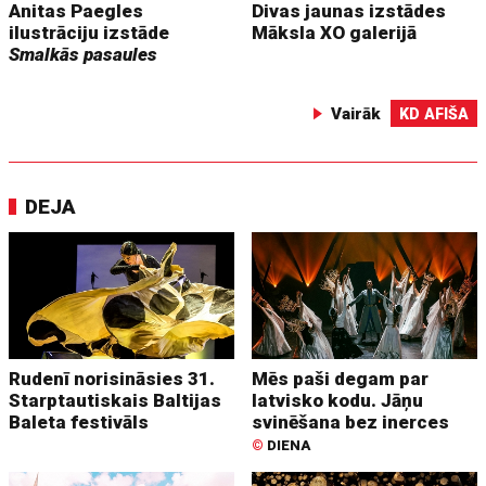
Anitas Paegles
Divas jaunas izstādes
ilustrāciju izstāde
Māksla XO galerijā
Smalkās pasaules
Vairāk
KD AFIŠA
DEJA
Rudenī norisināsies 31.
Mēs paši degam par
Starptautiskais Baltijas
latvisko kodu. Jāņu
Baleta festivāls
svinēšana bez inerces
©
DIENA