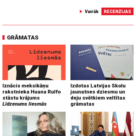
Vairāk
RECENZIJAS
GRĀMATAS
Iznācis meksikāņu
Izdotas Latvijas Skolu
rakstnieka Huana Rulfo
jaunatnes dziesmu un
stāstu krājums
deju svētkiem veltītas
Līdzenums liesmās
grāmatas