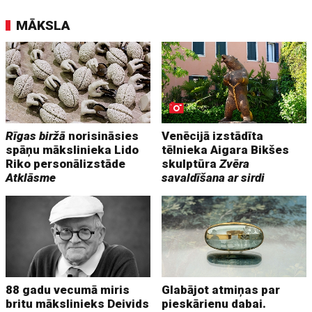
MĀKSLA
Rīgas biržā
norisināsies
Venēcijā izstādīta
spāņu mākslinieka Lido
tēlnieka Aigara Bikšes
Riko personālizstāde
skulptūra
Zvēra
Atklāsme
savaldīšana ar sirdi
88 gadu vecumā miris
Glabājot atmiņas par
britu mākslinieks Deivids
pieskārienu dabai.