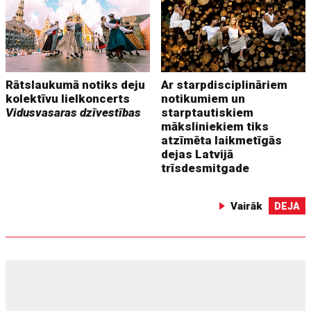
Rātslaukumā notiks deju
Ar starpdisciplināriem
kolektīvu lielkoncerts
notikumiem un
Vidusvasaras dzīvestības
starptautiskiem
māksliniekiem tiks
atzīmēta laikmetīgās
dejas Latvijā
trīsdesmitgade
Vairāk
DEJA