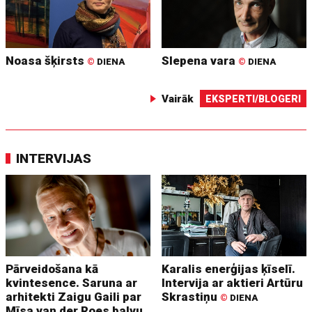
Noasa šķirsts
Slepena vara
©
DIENA
©
DIENA
Vairāk
EKSPERTI/BLOGERI
INTERVIJAS
Pārveidošana kā
Karalis enerģijas ķīselī.
kvintesence. Saruna ar
Intervija ar aktieri Artūru
arhitekti Zaigu Gaili par
Skrastiņu
©
DIENA
Mīsa van der Roes balvu