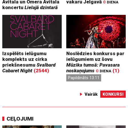
Avitala un Omera Avitala
vakaru Jelgavā
©
DIENA
koncertu
Lielajā dzintarā
Izspēlēts ielūgumu
Noslēdzies konkurss par
komplekts uz cirka
ielūgumiem uz šovu
priekšnesumu
Svalbard
Mūzika tumsā: Pavasara
Cabaret Night
(2544)
noskaņojums
(1)
©
DIENA
Papildināts 13:11
Vairāk
KONKURSI
CEĻOJUMI