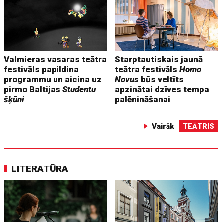
Valmieras vasaras teātra
Starptautiskais jaunā
festivāls papildina
teātra festivāls
Homo
programmu un aicina uz
Novus
būs veltīts
pirmo Baltijas
Studentu
apzinātai dzīves tempa
šķūni
palēnināšanai
Vairāk
TEĀTRIS
LITERATŪRA