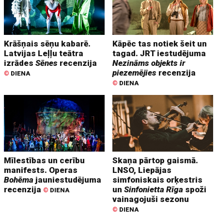
Krāšņais sēņu kabarē.
Kāpēc tas notiek šeit un
Latvijas Leļļu teātra
tagad. JRT iestudējuma
izrādes
Sēnes
recenzija
Nezināms objekts ir
piezemējies
recenzija
©
DIENA
©
DIENA
Mīlestības un cerību
Skaņa pārtop gaismā.
manifests. Operas
LNSO, Liepājas
Bohēma
jauniestudējuma
simfoniskais orķestris
recenzija
un
Sinfonietta Rīga
spoži
©
DIENA
vainagojuši sezonu
©
DIENA