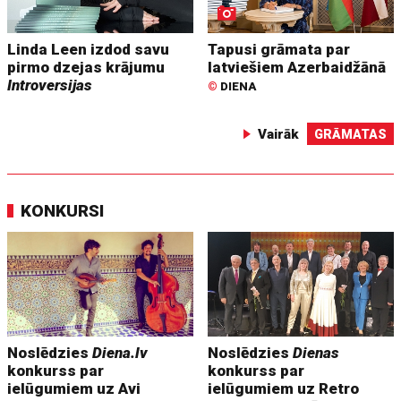
Linda Leen izdod savu
Tapusi grāmata par
pirmo dzejas krājumu
latviešiem Azerbaidžānā
Introversijas
©
DIENA
Vairāk
GRĀMATAS
KONKURSI
Noslēdzies
Diena.lv
Noslēdzies
Dienas
konkurss par
konkurss par
ielūgumiem uz Avi
ielūgumiem uz Retro