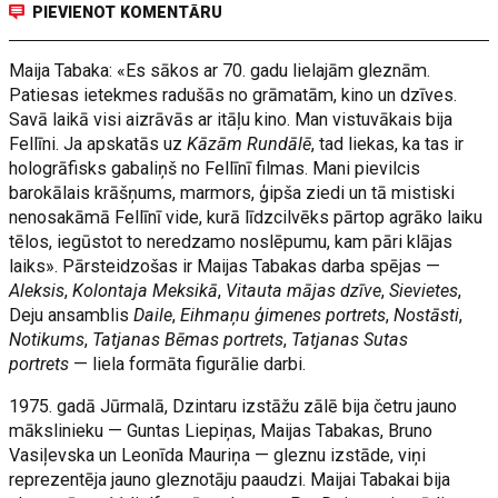
PIEVIENOT KOMENTĀRU
Maija Tabaka: «Es sākos ar 70. gadu lielajām gleznām.
Patiesas ietekmes radušās no grāmatām, kino un dzīves.
Savā laikā visi aizrāvās ar itāļu kino. Man vistuvākais bija
Fellīni. Ja apskatās uz
Kāzām Rundālē
, tad liekas, ka tas ir
hologrāfisks gabaliņš no Fellīnī filmas. Mani pievilcis
barokālais krāšņums, marmors, ģipša ziedi un tā mistiski
nenosakāmā Fellīnī vide, kurā līdzcilvēks pārtop agrāko laiku
tēlos, iegūstot to neredzamo noslēpumu, kam pāri klājas
laiks». Pārsteidzošas ir Maijas Tabakas darba spējas —
Aleksis
,
Kolontaja Meksikā
,
Vitauta mājas dzīve
,
Sievietes
,
Deju ansamblis
Daile
,
Eihmaņu ģimenes portrets
,
Nostāsti
,
Notikums
,
Tatjanas Bēmas portrets
,
Tatjanas Sutas
portrets
— liela formāta figurālie darbi.
1975. gadā Jūrmalā, Dzintaru izstāžu zālē bija četru jauno
mākslinieku — Guntas Liepiņas, Maijas Tabakas, Bruno
Vasiļevska un Leonīda Mauriņa — gleznu izstāde, viņi
reprezentēja jauno gleznotāju paaudzi. Maijai Tabakai bija