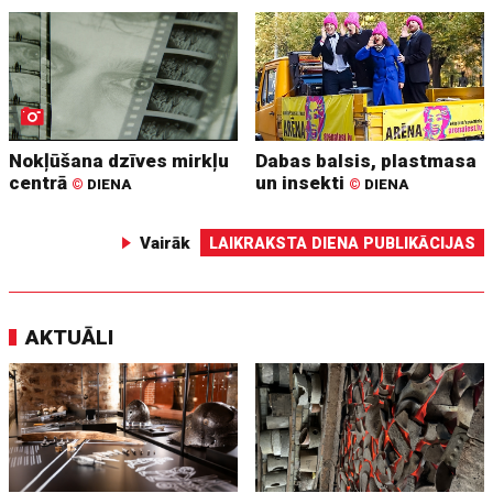
Nokļūšana dzīves mirkļu
Dabas balsis, plastmasa
centrā
un insekti
©
DIENA
©
DIENA
Vairāk
LAIKRAKSTA DIENA PUBLIKĀCIJAS
AKTUĀLI