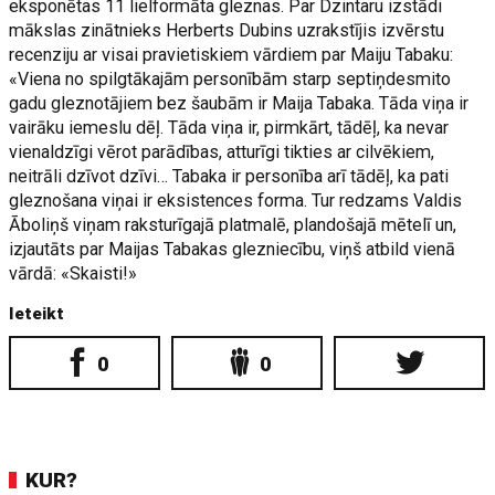
eksponētas 11 lielformāta gleznas. Par Dzintaru izstādi
mākslas zinātnieks Herberts Dubins uzrakstījis izvērstu
recenziju ar visai pravietiskiem vārdiem par Maiju Tabaku:
«Viena no spilgtākajām personībām starp septiņdesmito
gadu gleznotājiem bez šaubām ir Maija Tabaka. Tāda viņa ir
vairāku iemeslu dēļ. Tāda viņa ir, pirmkārt, tādēļ, ka nevar
vienaldzīgi vērot parādības, atturīgi tikties ar cilvēkiem,
neitrāli dzīvot dzīvi… Tabaka ir personība arī tādēļ, ka pati
gleznošana viņai ir eksistences forma. Tur redzams Valdis
Āboliņš viņam raksturīgajā platmalē, plandošajā mētelī un,
izjautāts par Maijas Tabakas glezniecību, viņš atbild vienā
vārdā: «Skaisti!»
Ieteikt
0
0
KUR?