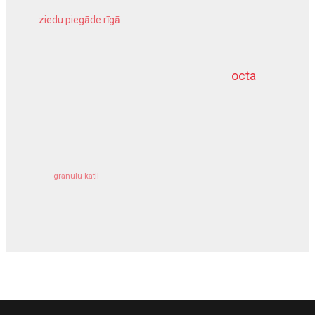
ziedu piegāde rīgā
meliorācijas darbi
octa
dziļurbums
kravu apdrošināšana
granulu katli
siltumsūknis