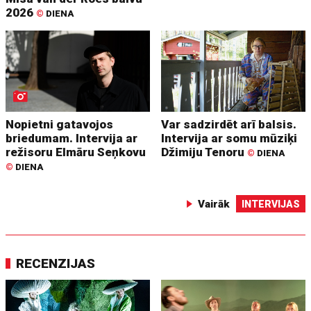
2026
©
DIENA
Nopietni gatavojos
Var sadzirdēt arī balsis.
briedumam. Intervija ar
Intervija ar somu mūziķi
režisoru Elmāru Seņkovu
Džimiju Tenoru
©
DIENA
©
DIENA
Vairāk
INTERVIJAS
RECENZIJAS