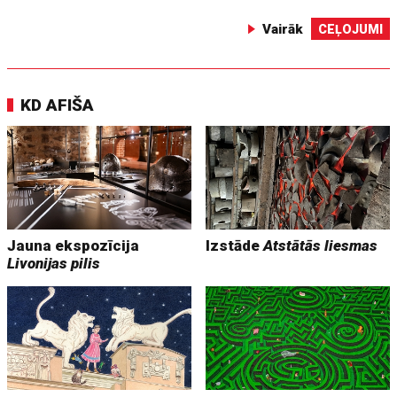
Vairāk
CEĻOJUMI
KD AFIŠA
Jauna ekspozīcija
Izstāde
Atstātās liesmas
Livonijas pilis