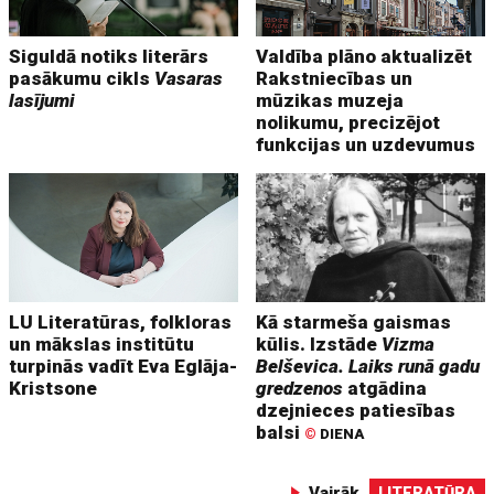
Siguldā notiks literārs
Valdība plāno aktualizēt
pasākumu cikls
Vasaras
Rakstniecības un
lasījumi
mūzikas muzeja
nolikumu, precizējot
funkcijas un uzdevumus
LU Literatūras, folkloras
Kā starmeša gaismas
un mākslas institūtu
kūlis. Izstāde
Vizma
turpinās vadīt Eva Eglāja-
Belševica. Laiks runā gadu
Kristsone
gredzenos
atgādina
dzejnieces patiesības
balsi
©
DIENA
Vairāk
LITERATŪRA