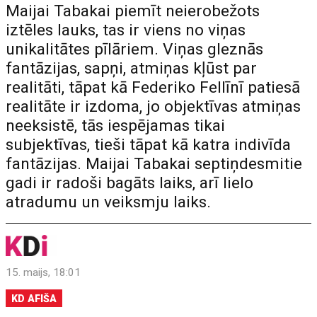
Maijai Tabakai piemīt neierobežots
iztēles lauks, tas ir viens no viņas
unikalitātes pīlāriem. Viņas gleznās
fantāzijas, sapņi, atmiņas kļūst par
realitāti, tāpat kā Federiko Fellīnī patiesā
realitāte ir izdoma, jo objektīvas atmiņas
neeksistē, tās iespējamas tikai
subjektīvas, tieši tāpat kā katra indivīda
fantāzijas. Maijai Tabakai septiņdesmitie
gadi ir radoši bagāts laiks, arī lielo
atradumu un veiksmju laiks.
15. maijs, 18:01
KD AFIŠA