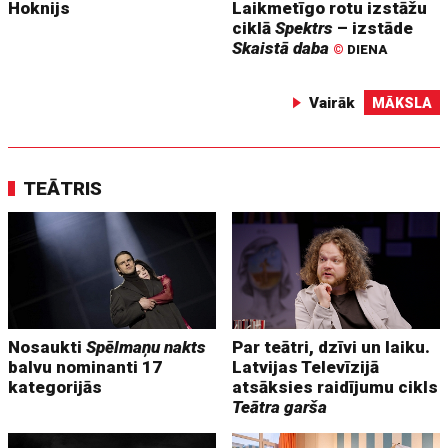
Hoknijs
Laikmetīgo rotu izstāžu
ciklā
Spektrs
– izstāde
Skaistā daba
©
DIENA
Vairāk
MĀKSLA
TEĀTRIS
Nosaukti
Spēlmaņu nakts
Par teātri, dzīvi un laiku.
balvu nominanti 17
Latvijas Televīzijā
kategorijās
atsāksies raidījumu cikls
Teātra garša