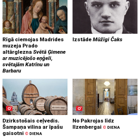
Rīgā ciemojas Madrides
Izstāde
Mūžīgi Čaks
muzeja Prado
altārglezna
Svētā Ģimene
ar muzicējošo eņģeli,
svētajām Katrīnu un
Barbaru
Dzirkstošais ceļvedis.
No Pakrojas līdz
Šampaņa vilina ar īpašu
Ilzenbergai
©
DIENA
gaisotni
©
DIENA