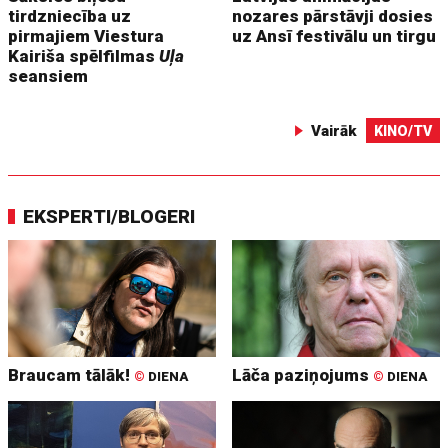
tirdzniecība uz
nozares pārstāvji dosies
pirmajiem Viestura
uz Ansī festivālu un tirgu
Kairiša spēlfilmas
Uļa
seansiem
Vairāk
KINO/TV
EKSPERTI/BLOGERI
Braucam tālāk!
Lāča paziņojums
©
DIENA
©
DIENA