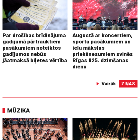
Par drošības brīdinājuma
Augustā ar koncertiem,
gadījumā pārtrauktiem
sporta pasākumiem un
pasākumiem noteiktos
ielu mākslas
gadījumos nebūs
priekšnesumiem svinēs
jāatmaksā biļetes vērtība
Rīgas 825. dzimšanas
dienu
Vairāk
ZIŅAS
MŪZIKA