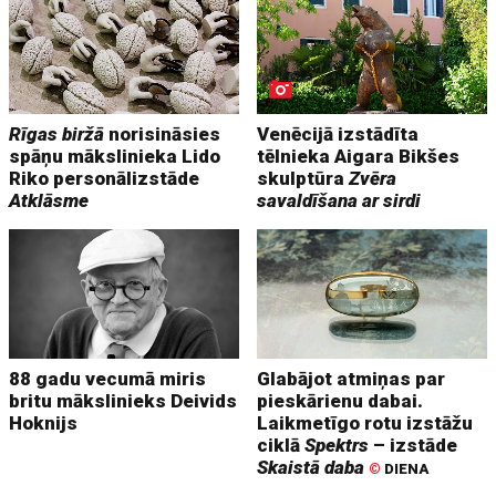
Rīgas biržā
norisināsies
Venēcijā izstādīta
spāņu mākslinieka Lido
tēlnieka Aigara Bikšes
Riko personālizstāde
skulptūra
Zvēra
Atklāsme
savaldīšana ar sirdi
88 gadu vecumā miris
Glabājot atmiņas par
britu mākslinieks Deivids
pieskārienu dabai.
Hoknijs
Laikmetīgo rotu izstāžu
ciklā
Spektrs
– izstāde
Skaistā daba
©
DIENA