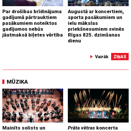
Par drošības brīdinājuma
Augustā ar koncertiem,
gadījumā pārtrauktiem
sporta pasākumiem un
pasākumiem noteiktos
ielu mākslas
gadījumos nebūs
priekšnesumiem svinēs
jāatmaksā biļetes vērtība
Rīgas 825. dzimšanas
dienu
Vairāk
ZIŅAS
MŪZIKA
Mainīts solists un
Prāta vētras
koncerta