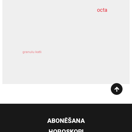
octa
dziļurbums
kravu apdrošināšana
granulu katli
siltumsūknis
ABONĒŠANA
HOROSKOPI