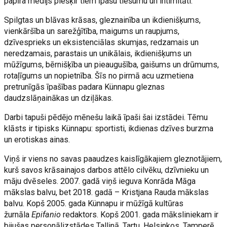
papīra medijs piešķir tiem īpašu tiešumu un intimitāti.
Spilgtas un blāvas krāsas, gleznainība un ikdienišķums,
vienkāršība un sarežģītība, maigums un raupjums,
dzīvesprieks un eksistenciālas skumjas, redzamais un
neredzamais, parastais un unikālais, ikdienišķums un
mūžīgums, bērnišķība un pieaugušība, gaišums un drūmums,
rotaļīgums un nopietnība. Šīs no pirmā acu uzmetiena
pretrunīgās īpašības padara Künnapu gleznas
daudzslāņainākas un dziļākas.
Darbi tapuši pēdējo mēnešu laikā īpaši šai izstādei. Tēmu
klāsts ir tipisks Künnapu: sportisti, ikdienas dzīves burzma
un erotiskas ainas.
Viņš ir viens no savas paaudzes kaislīgākajiem gleznotājiem,
kurš savos krāsainajos darbos attēlo cilvēku, dzīvnieku un
māju dvēseles. 2007. gadā viņš ieguva Konrāda Māga
mākslas balvu, bet 2018. gadā – Kristjana Rauda mākslas
balvu. Kopš 2005. gada Künnapu ir mūžīgā kultūras
žurnāla
Epifanio
redaktors. Kopš 2001. gada māksliniekam ir
bijušas personālizstādes Tallinā, Tartu, Helsinkos, Tamperē,