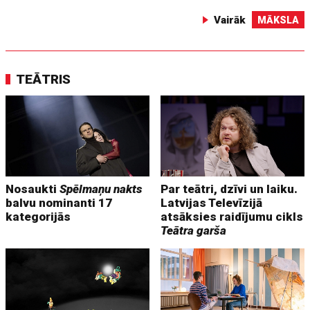
Vairāk
MĀKSLA
TEĀTRIS
Nosaukti
Spēlmaņu nakts
Par teātri, dzīvi un laiku.
balvu nominanti 17
Latvijas Televīzijā
kategorijās
atsāksies raidījumu cikls
Teātra garša