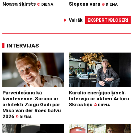
Noasa šķirsts
Slepena vara
©
DIENA
©
DIENA
Vairāk
EKSPERTI/BLOGERI
INTERVIJAS
Pārveidošana kā
Karalis enerģijas ķīselī.
kvintesence. Saruna ar
Intervija ar aktieri Artūru
arhitekti Zaigu Gaili par
Skrastiņu
©
DIENA
Mīsa van der Roes balvu
2026
©
DIENA