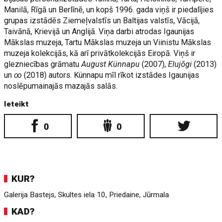
Manilā, Rīgā un Berlīnē, un kopš 1996. gada viņš ir piedalījies
grupas izstādēs Ziemeļvalstīs un Baltijas valstīs, Vācijā,
Taivānā, Krievijā un Anglijā. Viņa darbi atrodas Igaunijas
Mākslas muzeja, Tartu Mākslas muzeja un Viinistu Mākslas
muzeja kolekcijās, kā arī privātkolekcijās Eiropā. Viņš ir
glezniecības grāmatu
August Künnapu
(2007),
Elujõgi
(2013)
un
∞
(2018) autors. Künnapu mīl rīkot izstādes Igaunijas
noslēpumainajās mazajās salās.
Ieteikt
0
0
KUR?
Galerija Bastejs, Skultes iela 10, Priedaine, Jūrmala
KAD?