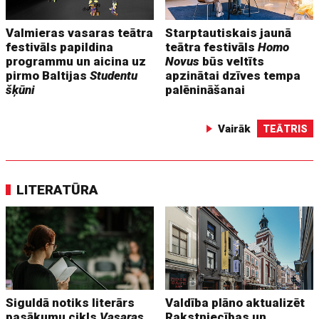
Valmieras vasaras teātra
Starptautiskais jaunā
festivāls papildina
teātra festivāls
Homo
programmu un aicina uz
Novus
būs veltīts
pirmo Baltijas
Studentu
apzinātai dzīves tempa
šķūni
palēnināšanai
Vairāk
TEĀTRIS
LITERATŪRA
Siguldā notiks literārs
Valdība plāno aktualizēt
pasākumu cikls
Vasaras
Rakstniecības un