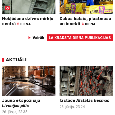
Nokļūšana dzīves mirkļu
Dabas balsis, plastmasa
centrā
un insekti
©
DIENA
©
DIENA
Vairāk
LAIKRAKSTA DIENA PUBLIKĀCIJAS
AKTUĀLI
Jauna ekspozīcija
Izstāde
Atstātās liesmas
Livonijas pilis
26. jūnijs, 23:24
26. jūnijs, 23:35