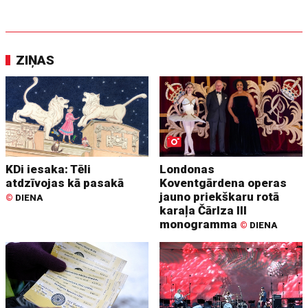
ZIŅAS
KDi iesaka: Tēli
Londonas
atdzīvojas kā pasakā
Koventgārdena operas
jauno priekškaru rotā
©
DIENA
karaļa Čārlza III
monogramma
©
DIENA