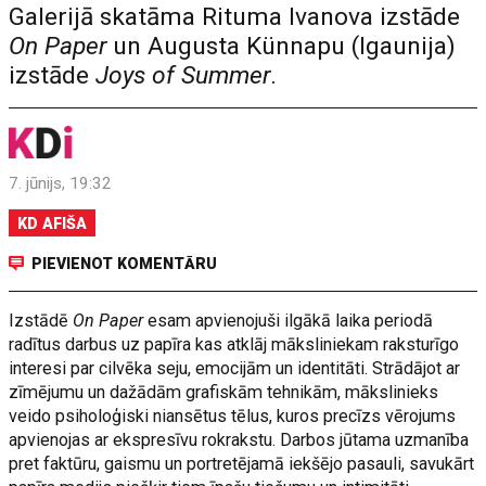
Galerijā skatāma Rituma Ivanova izstāde
On Paper
un Augusta Künnapu (Igaunija)
izstāde
Joys of Summer
.
7. jūnijs, 19:32
KD AFIŠA
PIEVIENOT KOMENTĀRU
Izstādē
On Paper
esam apvienojuši ilgākā laika periodā
radītus darbus uz papīra kas atklāj māksliniekam raksturīgo
interesi par cilvēka seju, emocijām un identitāti. Strādājot ar
zīmējumu un dažādām grafiskām tehnikām, mākslinieks
veido psiholoģiski niansētus tēlus, kuros precīzs vērojums
apvienojas ar ekspresīvu rokrakstu. Darbos jūtama uzmanība
pret faktūru, gaismu un portretējamā iekšējo pasauli, savukārt