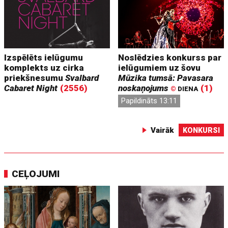
Izspēlēts ielūgumu
Noslēdzies konkurss par
komplekts uz cirka
ielūgumiem uz šovu
priekšnesumu
Svalbard
Mūzika tumsā: Pavasara
Cabaret Night
(2556)
noskaņojums
(1)
©
DIENA
Papildināts 13:11
Vairāk
KONKURSI
CEĻOJUMI