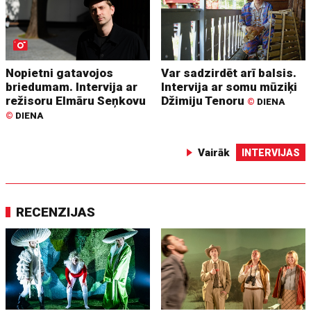
Nopietni gatavojos
Var sadzirdēt arī balsis.
briedumam. Intervija ar
Intervija ar somu mūziķi
režisoru Elmāru Seņkovu
Džimiju Tenoru
©
DIENA
©
DIENA
Vairāk
INTERVIJAS
RECENZIJAS