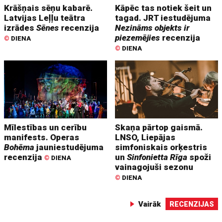
Krāšņais sēņu kabarē.
Kāpēc tas notiek šeit un
Latvijas Leļļu teātra
tagad. JRT iestudējuma
izrādes
Sēnes
recenzija
Nezināms objekts ir
piezemējies
recenzija
©
DIENA
©
DIENA
Mīlestības un cerību
Skaņa pārtop gaismā.
manifests. Operas
LNSO, Liepājas
Bohēma
jauniestudējuma
simfoniskais orķestris
recenzija
un
Sinfonietta Rīga
spoži
©
DIENA
vainagojuši sezonu
©
DIENA
Vairāk
RECENZIJAS