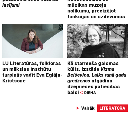
lasījumi
mūzikas muzeja
nolikumu, precizējot
funkcijas un uzdevumus
LU Literatūras, folkloras
Kā starmeša gaismas
un mākslas institūtu
kūlis. Izstāde
Vizma
turpinās vadīt Eva Eglāja-
Belševica. Laiks runā gadu
Kristsone
gredzenos
atgādina
dzejnieces patiesības
balsi
©
DIENA
Vairāk
LITERATŪRA