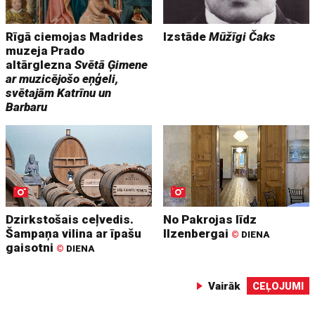
Rīgā ciemojas Madrides
Izstāde
Mūžīgi Čaks
muzeja Prado
altārglezna
Svētā Ģimene
ar muzicējošo eņģeli,
svētajām Katrīnu un
Barbaru
Dzirkstošais ceļvedis.
No Pakrojas līdz
Šampaņa vilina ar īpašu
Ilzenbergai
©
DIENA
gaisotni
©
DIENA
Vairāk
CEĻOJUMI