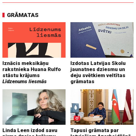
GRĀMATAS
Iznācis meksikāņu
Izdotas Latvijas Skolu
rakstnieka Huana Rulfo
jaunatnes dziesmu un
stāstu krājums
deju svētkiem veltītas
Līdzenums liesmās
grāmatas
Linda Leen izdod savu
Tapusi grāmata par