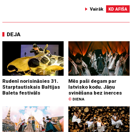
Vairāk
KD AFIŠA
DEJA
Rudenī norisināsies 31.
Mēs paši degam par
Starptautiskais Baltijas
latvisko kodu. Jāņu
Baleta festivāls
svinēšana bez inerces
©
DIENA