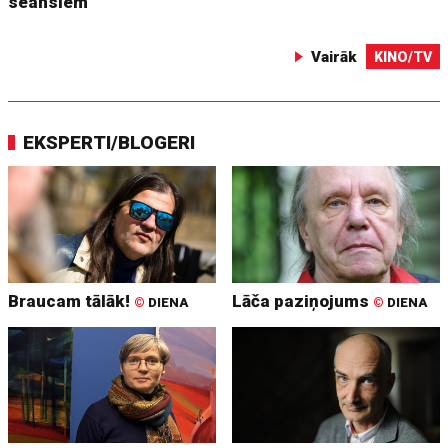
seansiem
Vairāk
KINO/TV
EKSPERTI/BLOGERI
Braucam tālāk!
Lāča paziņojums
©
DIENA
©
DIENA