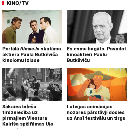
KINO/TV
Portālā
filmas.lv
skatāma
Es esmu bagāts. Pavadot
aktiera Paula Butkēviča
kinoaktieri Paulu
kinolomu izlase
Butkēviču
Sāksies biļešu
Latvijas animācijas
tirdzniecība uz
nozares pārstāvji dosies
pirmajiem Viestura
uz Ansī festivālu un tirgu
Kairiša spēlfilmas
Uļa