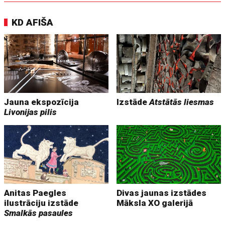
KD AFIŠA
Jauna ekspozīcija
Izstāde
Atstātās liesmas
Livonijas pilis
Anitas Paegles
Divas jaunas izstādes
ilustrāciju izstāde
Māksla XO galerijā
Smalkās pasaules