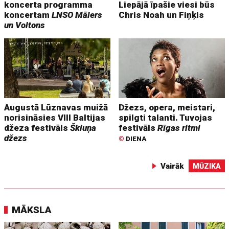
koncerta programma
Liepājā īpašie viesi būs
koncertam
LNSO Mālers
Chris Noah un Fiņķis
un Voltons
Augustā Lūznavas muižā
Džezs, opera, meistari,
norisināsies VIII Baltijas
spilgti talanti. Tuvojas
džeza festivāls
Škiuņa
festivāls
Rīgas ritmi
džezs
©
DIENA
Vairāk
MŪZIKA
MĀKSLA