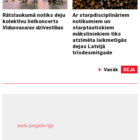
Rātslaukumā notiks deju
Ar starpdisciplināriem
kolektīvu lielkoncerts
notikumiem un
Vidusvasaras dzīvestības
starptautiskiem
māksliniekiem tiks
atzīmēta laikmetīgās
dejas Latvijā
trīsdesmitgade
Vairāk
DEJA
ziedu piegāde rīgā
meliorācijas darbi