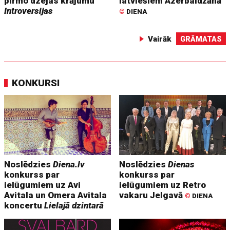
pirmo dzejas krājumu
latviešiem Azerbaidžānā
Introversijas
©
DIENA
Vairāk
GRĀMATAS
KONKURSI
Noslēdzies
Diena.lv
Noslēdzies
Dienas
konkurss par
konkurss par
ielūgumiem uz Avi
ielūgumiem uz Retro
Avitala un Omera Avitala
vakaru Jelgavā
©
DIENA
koncertu
Lielajā dzintarā