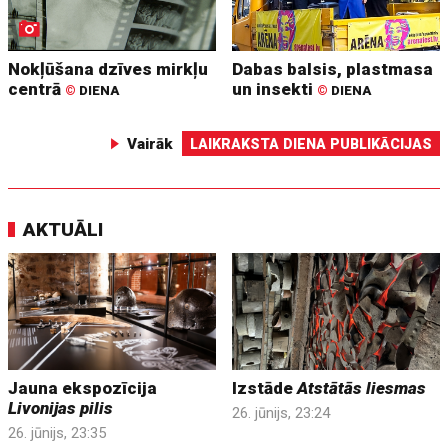
Nokļūšana dzīves mirkļu
Dabas balsis, plastmasa
centrā
un insekti
©
DIENA
©
DIENA
Vairāk
LAIKRAKSTA DIENA PUBLIKĀCIJAS
AKTUĀLI
Jauna ekspozīcija
Izstāde
Atstātās liesmas
Livonijas pilis
26. jūnijs, 23:24
26. jūnijs, 23:35