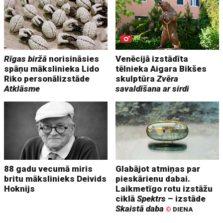
Rīgas biržā
norisināsies
Venēcijā izstādīta
spāņu mākslinieka Lido
tēlnieka Aigara Bikšes
Riko personālizstāde
skulptūra
Zvēra
Atklāsme
savaldīšana ar sirdi
88 gadu vecumā miris
Glabājot atmiņas par
britu mākslinieks Deivids
pieskārienu dabai.
Hoknijs
Laikmetīgo rotu izstāžu
ciklā
Spektrs
– izstāde
Skaistā daba
©
DIENA