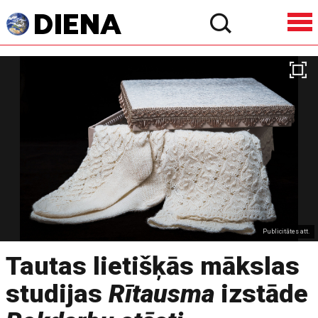
Publicitātes att.
Tautas lietišķās mākslas
studijas
Rītausma
izstāde