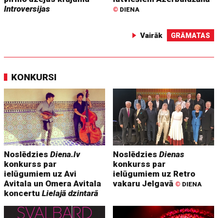
Introversijas
©
DIENA
Vairāk
GRĀMATAS
KONKURSI
Noslēdzies
Diena.lv
Noslēdzies
Dienas
konkurss par
konkurss par
ielūgumiem uz Avi
ielūgumiem uz Retro
Avitala un Omera Avitala
vakaru Jelgavā
©
DIENA
koncertu
Lielajā dzintarā