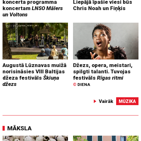
koncerta programma
Liepājā īpašie viesi būs
koncertam
LNSO Mālers
Chris Noah un Fiņķis
un Voltons
Augustā Lūznavas muižā
Džezs, opera, meistari,
norisināsies VIII Baltijas
spilgti talanti. Tuvojas
džeza festivāls
Škiuņa
festivāls
Rīgas ritmi
džezs
©
DIENA
Vairāk
MŪZIKA
MĀKSLA