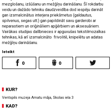
mezglošanu, izšūšanu un mežģīņu darināšanu. Šī rokdarbu
veidu un dažādo tehniku daudzveidība dod iespēju darināt
gan izsmalcinātus interjera priekšmetus (galdautus,
spilvenus, segas utt.) gan papildināt savu garderobi ar
neparastiem un oriģināliem apģērbiem un aksesuāriem.
Vairākas studijas dalībnieces ir apguvušas tekstilmozaīkas
tehnikas, kā arī izsmalcināto frivolitē, knipelētu un adatas
mežģīņu darināšanu.
Ieteikt
0
0
KUR?
Ventspils muzeja Amatu māja, Skolas iela 3
KAD?