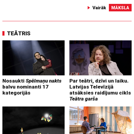
Vairāk
MĀKSLA
TEĀTRIS
Nosaukti
Spēlmaņu nakts
Par teātri, dzīvi un laiku.
balvu nominanti 17
Latvijas Televīzijā
kategorijās
atsāksies raidījumu cikls
Teātra garša