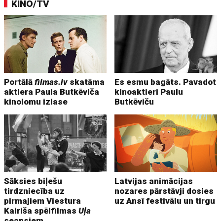
KINO/TV
Portālā
filmas.lv
skatāma
Es esmu bagāts. Pavadot
aktiera Paula Butkēviča
kinoaktieri Paulu
kinolomu izlase
Butkēviču
Sāksies biļešu
Latvijas animācijas
tirdzniecība uz
nozares pārstāvji dosies
pirmajiem Viestura
uz Ansī festivālu un tirgu
Kairiša spēlfilmas
Uļa
seansiem