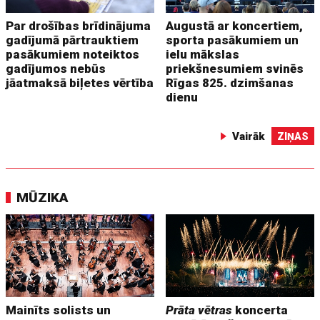
Par drošības brīdinājuma
Augustā ar koncertiem,
gadījumā pārtrauktiem
sporta pasākumiem un
pasākumiem noteiktos
ielu mākslas
gadījumos nebūs
priekšnesumiem svinēs
jāatmaksā biļetes vērtība
Rīgas 825. dzimšanas
dienu
Vairāk
ZIŅAS
MŪZIKA
Mainīts solists un
Prāta vētras
koncerta