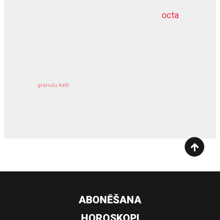
octa
dziļurbums
kravu apdrošināšana
granulu katli
siltumsūknis
ABONĒŠANA
HOROSKOPI