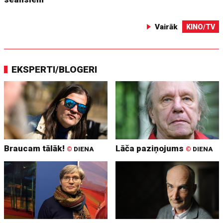
Vairāk
KINO/TV
EKSPERTI/BLOGERI
Braucam tālāk!
Lāča paziņojums
©
DIENA
©
DIENA