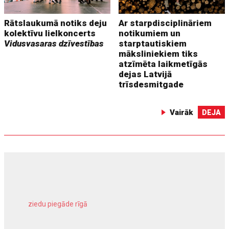
Rātslaukumā notiks deju
Ar starpdisciplināriem
kolektīvu lielkoncerts
notikumiem un
Vidusvasaras dzīvestības
starptautiskiem
māksliniekiem tiks
atzīmēta laikmetīgās
dejas Latvijā
trīsdesmitgade
Vairāk
DEJA
ziedu piegāde rīgā
meliorācijas darbi