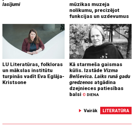
lasījumi
mūzikas muzeja
nolikumu, precizējot
funkcijas un uzdevumus
LU Literatūras, folkloras
Kā starmeša gaismas
un mākslas institūtu
kūlis. Izstāde
Vizma
turpinās vadīt Eva Eglāja-
Belševica. Laiks runā gadu
Kristsone
gredzenos
atgādina
dzejnieces patiesības
balsi
©
DIENA
Vairāk
LITERATŪRA