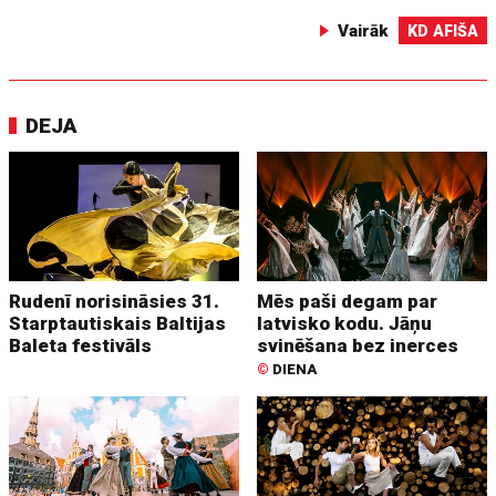
Vairāk
KD AFIŠA
DEJA
Rudenī norisināsies 31.
Mēs paši degam par
Starptautiskais Baltijas
latvisko kodu. Jāņu
Baleta festivāls
svinēšana bez inerces
©
DIENA