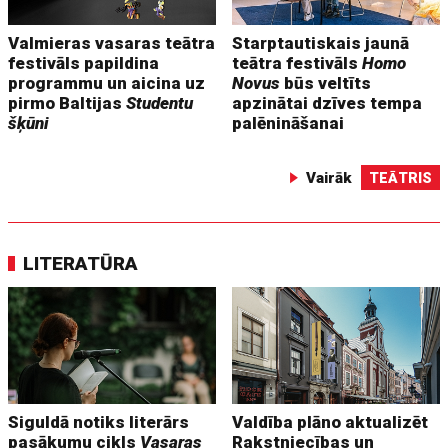
Valmieras vasaras teātra
Starptautiskais jaunā
festivāls papildina
teātra festivāls
Homo
programmu un aicina uz
Novus
būs veltīts
pirmo Baltijas
Studentu
apzinātai dzīves tempa
šķūni
palēnināšanai
Vairāk
TEĀTRIS
LITERATŪRA
Siguldā notiks literārs
Valdība plāno aktualizēt
pasākumu cikls
Vasaras
Rakstniecības un