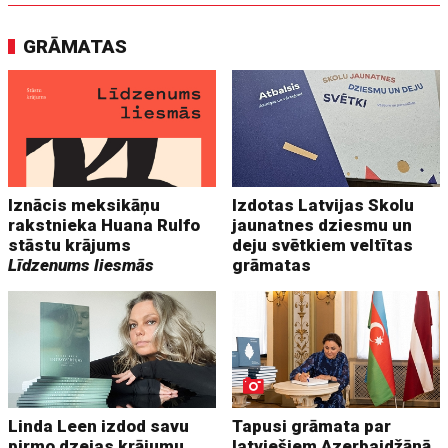
GRĀMATAS
Iznācis meksikāņu
Izdotas Latvijas Skolu
rakstnieka Huana Rulfo
jaunatnes dziesmu un
stāstu krājums
deju svētkiem veltītas
Līdzenums liesmās
grāmatas
Linda Leen izdod savu
Tapusi grāmata par
pirmo dzejas krājumu
latviešiem Azerbaidžānā