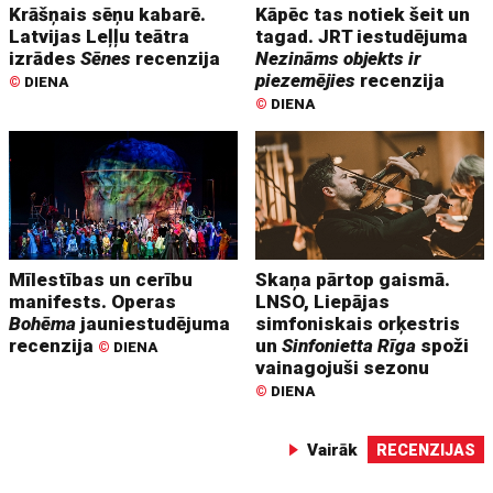
Krāšņais sēņu kabarē.
Kāpēc tas notiek šeit un
Latvijas Leļļu teātra
tagad. JRT iestudējuma
izrādes
Sēnes
recenzija
Nezināms objekts ir
piezemējies
recenzija
©
DIENA
©
DIENA
Mīlestības un cerību
Skaņa pārtop gaismā.
manifests. Operas
LNSO, Liepājas
Bohēma
jauniestudējuma
simfoniskais orķestris
recenzija
un
Sinfonietta Rīga
spoži
©
DIENA
vainagojuši sezonu
©
DIENA
Vairāk
RECENZIJAS