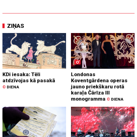
ZIŅAS
KDi iesaka: Tēli
Londonas
atdzīvojas kā pasakā
Koventgārdena operas
jauno priekškaru rotā
©
DIENA
karaļa Čārlza III
monogramma
©
DIENA