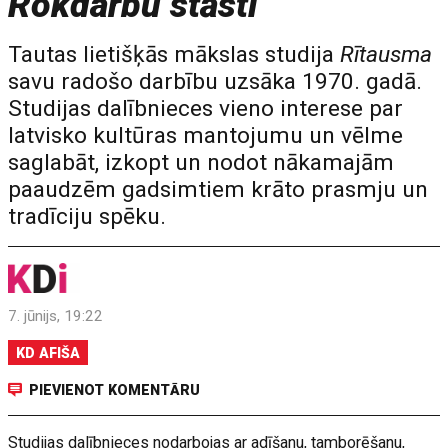
Rokdarbu stāsti
Tautas lietišķās mākslas studija
Rītausma
savu radošo darbību uzsāka 1970. gadā.
Studijas dalībnieces vieno interese par
latvisko kultūras mantojumu un vēlme
saglabāt, izkopt un nodot nākamajām
paaudzēm gadsimtiem krāto prasmju un
tradīciju spēku.
7. jūnijs, 19:22
KD AFIŠA
PIEVIENOT KOMENTĀRU
Studijas dalībnieces nodarbojas ar adīšanu, tamborēšanu,