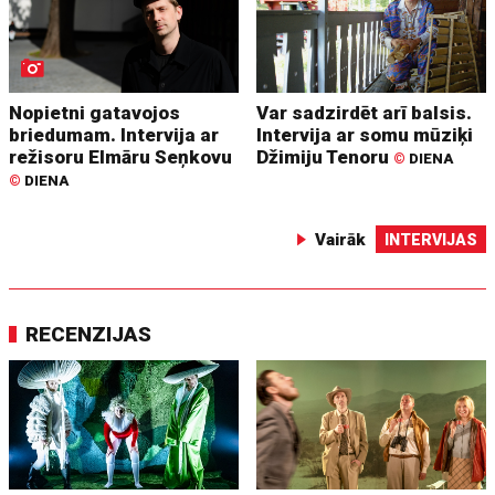
Nopietni gatavojos
Var sadzirdēt arī balsis.
briedumam. Intervija ar
Intervija ar somu mūziķi
režisoru Elmāru Seņkovu
Džimiju Tenoru
©
DIENA
©
DIENA
Vairāk
INTERVIJAS
RECENZIJAS