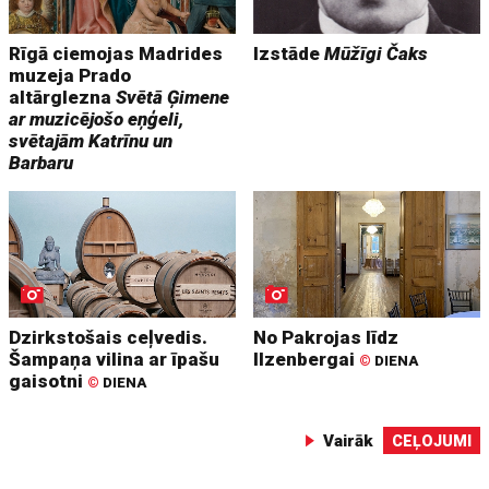
Rīgā ciemojas Madrides
Izstāde
Mūžīgi Čaks
muzeja Prado
altārglezna
Svētā Ģimene
ar muzicējošo eņģeli,
svētajām Katrīnu un
Barbaru
Dzirkstošais ceļvedis.
No Pakrojas līdz
Šampaņa vilina ar īpašu
Ilzenbergai
©
DIENA
gaisotni
©
DIENA
Vairāk
CEĻOJUMI