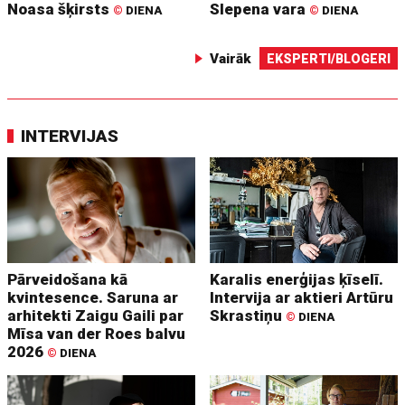
Noasa šķirsts
Slepena vara
©
DIENA
©
DIENA
Vairāk
EKSPERTI/BLOGERI
INTERVIJAS
Pārveidošana kā
Karalis enerģijas ķīselī.
kvintesence. Saruna ar
Intervija ar aktieri Artūru
arhitekti Zaigu Gaili par
Skrastiņu
©
DIENA
Mīsa van der Roes balvu
2026
©
DIENA