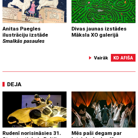
Anitas Paegles
Divas jaunas izstādes
ilustrāciju izstāde
Māksla XO galerijā
Smalkās pasaules
Vairāk
KD AFIŠA
DEJA
Rudenī norisināsies 31.
Mēs paši degam par