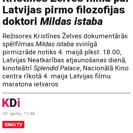
Latvijas pirmo filozofijas
doktori
Mildas istaba
Režisores Kristīnes Želves dokumentārās
spēlfilmas
Mildas istaba
svinīgā
pirmizrāde notiks 4. maijā plkst. 18.00,
Latvijas Neatkarības atjaunošanas dienā,
kinoteātrī
Splendid Palace
, Nacionālā Kino
centra rīkotā 4. maija Latvijas filmu
maratona ietvaros
30. aprīlis, 11:48
KINO/TV