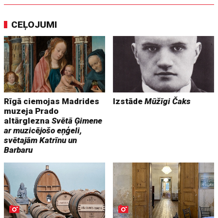
CEĻOJUMI
Rīgā ciemojas Madrides
Izstāde
Mūžīgi Čaks
muzeja Prado
altārglezna
Svētā Ģimene
ar muzicējošo eņģeli,
svētajām Katrīnu un
Barbaru