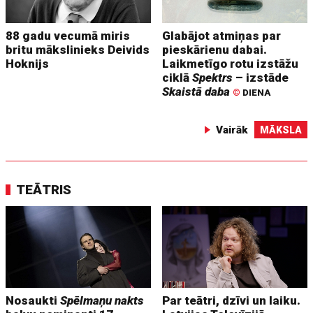
88 gadu vecumā miris
Glabājot atmiņas par
britu mākslinieks Deivids
pieskārienu dabai.
Hoknijs
Laikmetīgo rotu izstāžu
ciklā
Spektrs
– izstāde
Skaistā daba
©
DIENA
Vairāk
MĀKSLA
TEĀTRIS
Nosaukti
Spēlmaņu nakts
Par teātri, dzīvi un laiku.