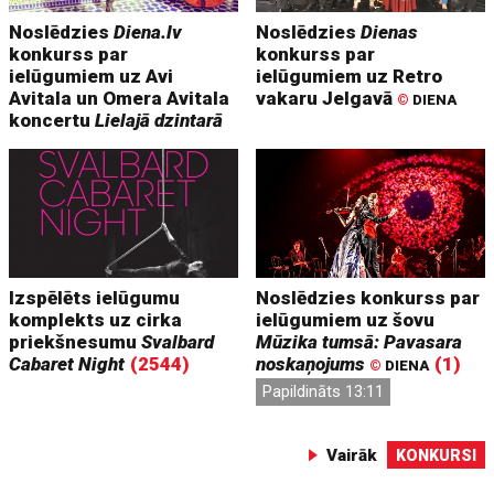
Noslēdzies
Diena.lv
Noslēdzies
Dienas
konkurss par
konkurss par
ielūgumiem uz Avi
ielūgumiem uz Retro
Avitala un Omera Avitala
vakaru Jelgavā
©
DIENA
koncertu
Lielajā dzintarā
Izspēlēts ielūgumu
Noslēdzies konkurss par
komplekts uz cirka
ielūgumiem uz šovu
priekšnesumu
Svalbard
Mūzika tumsā: Pavasara
Cabaret Night
(2544)
noskaņojums
(1)
©
DIENA
Papildināts 13:11
Vairāk
KONKURSI