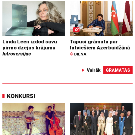
Linda Leen izdod savu
Tapusi grāmata par
pirmo dzejas krājumu
latviešiem Azerbaidžānā
Introversijas
©
DIENA
Vairāk
GRĀMATAS
KONKURSI