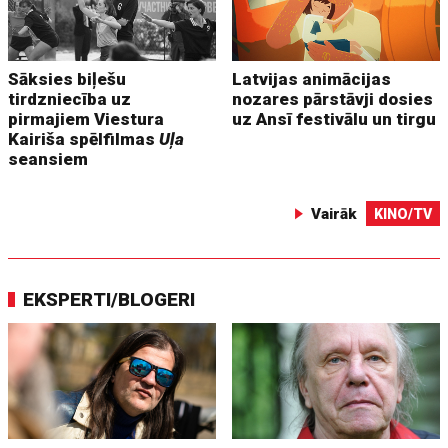
Sāksies biļešu
Latvijas animācijas
tirdzniecība uz
nozares pārstāvji dosies
pirmajiem Viestura
uz Ansī festivālu un tirgu
Kairiša spēlfilmas
Uļa
seansiem
Vairāk
KINO/TV
EKSPERTI/BLOGERI