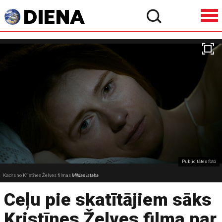
Publicitātes foto
Kadrs no Kristīnes Želves filmas
Mildas istaba
Ceļu pie skatītājiem sāks
Kristīnes Želves filma par