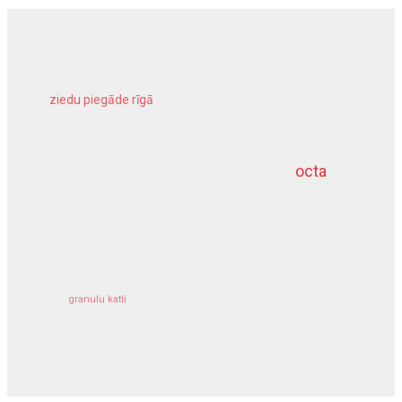
ziedu piegāde rīgā
meliorācijas darbi
octa
dziļurbums
kravu apdrošināšana
granulu katli
siltumsūknis