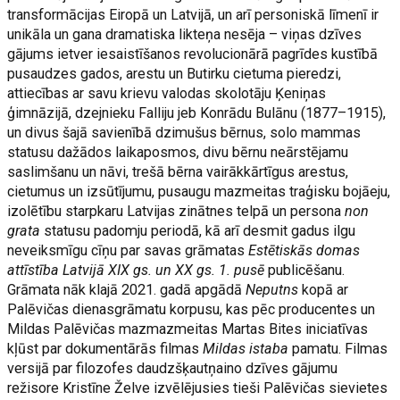
transformācijas Eiropā un Latvijā, un arī personiskā līmenī ir
unikāla un gana dramatiska likteņa nesēja – viņas dzīves
gājums ietver iesaistīšanos revolucionārā pagrīdes kustībā
pusaudzes gados, arestu un Butirku cietuma pieredzi,
attiecības ar savu krievu valodas skolotāju Ķeniņas
ģimnāzijā, dzejnieku Falliju jeb Konrādu Bulānu (1877–1915),
un divus šajā savienībā dzimušus bērnus, solo mammas
statusu dažādos laikaposmos, divu bērnu neārstējamu
saslimšanu un nāvi, trešā bērna vairākkārtīgus arestus,
cietumus un izsūtījumu, pusaugu mazmeitas traģisku bojāeju,
izolētību starpkaru Latvijas zinātnes telpā un persona
non
grata
statusu padomju periodā, kā arī desmit gadus ilgu
neveiksmīgu cīņu par savas grāmatas
Estētiskās domas
attīstība Latvijā XIX gs. un XX gs. 1. pusē
publicēšanu.
Grāmata nāk klajā 2021. gadā apgādā
Neputns
kopā ar
Palēvičas dienasgrāmatu korpusu, kas pēc producentes un
Mildas Palēvičas mazmazmeitas Martas Bites iniciatīvas
kļūst par dokumentārās filmas
Mildas istaba
pamatu. Filmas
versijā par filozofes daudzšķautņaino dzīves gājumu
režisore Kristīne Želve izvēlējusies tieši Palēvičas sievietes