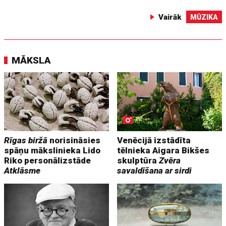
Vairāk
MŪZIKA
MĀKSLA
Rīgas biržā
norisināsies
Venēcijā izstādīta
spāņu mākslinieka Lido
tēlnieka Aigara Bikšes
Riko personālizstāde
skulptūra
Zvēra
Atklāsme
savaldīšana ar sirdi