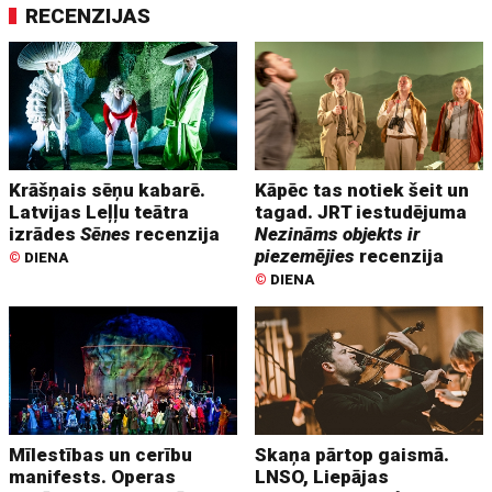
RECENZIJAS
Krāšņais sēņu kabarē.
Kāpēc tas notiek šeit un
Latvijas Leļļu teātra
tagad. JRT iestudējuma
izrādes
Sēnes
recenzija
Nezināms objekts ir
piezemējies
recenzija
©
DIENA
©
DIENA
Mīlestības un cerību
Skaņa pārtop gaismā.
manifests. Operas
LNSO, Liepājas