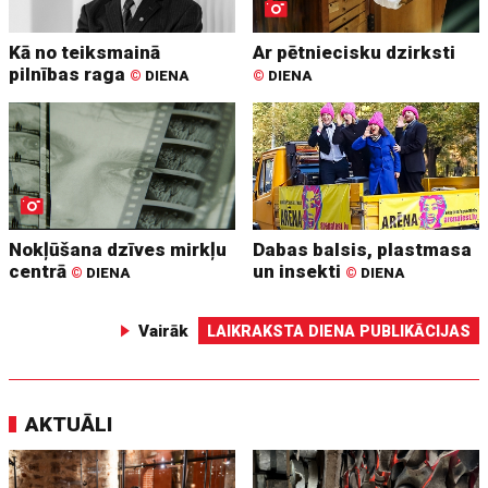
Kā no teiksmainā
Ar pētniecisku dzirksti
pilnības raga
©
DIENA
©
DIENA
Nokļūšana dzīves mirkļu
Dabas balsis, plastmasa
centrā
un insekti
©
DIENA
©
DIENA
Vairāk
LAIKRAKSTA DIENA PUBLIKĀCIJAS
AKTUĀLI