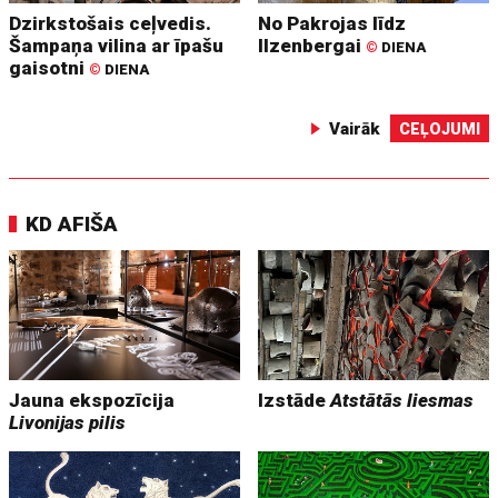
Dzirkstošais ceļvedis.
No Pakrojas līdz
Šampaņa vilina ar īpašu
Ilzenbergai
©
DIENA
gaisotni
©
DIENA
Vairāk
CEĻOJUMI
KD AFIŠA
Jauna ekspozīcija
Izstāde
Atstātās liesmas
Livonijas pilis