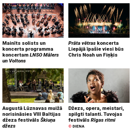
Mainīts solists un
Prāta vētras
koncerta
koncerta programma
Liepājā īpašie viesi būs
koncertam
LNSO Mālers
Chris Noah un Fiņķis
un Voltons
Augustā Lūznavas muižā
Džezs, opera, meistari,
norisināsies VIII Baltijas
spilgti talanti. Tuvojas
džeza festivāls
Škiuņa
festivāls
Rīgas ritmi
džezs
©
DIENA