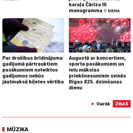
karaļa Čārlza III
monogramma
©
DIENA
Par drošības brīdinājuma
Augustā ar koncertiem,
gadījumā pārtrauktiem
sporta pasākumiem un
pasākumiem noteiktos
ielu mākslas
gadījumos nebūs
priekšnesumiem svinēs
jāatmaksā biļetes vērtība
Rīgas 825. dzimšanas
dienu
Vairāk
ZIŅAS
MŪZIKA