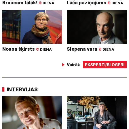
Braucam tālāk!
Lāča paziņojums
©
DIENA
©
DIENA
Noasa šķirsts
Slepena vara
©
DIENA
©
DIENA
Vairāk
EKSPERTI/BLOGERI
INTERVIJAS