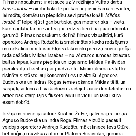
Filmas nosaukums ir atsauce uz Virdžīnijas Vulfas darbu
Sava istaba
– simbolisku telpu, kas nepieciešama sievietei,
lai radītu, domātu un piepildītu sevi profesionāli.
Mildas
istabā
šī telpa kļūst gan burtiska, gan metaforiska – vieta,
kurā saglabātas sievietes pieredzes liecības pusgadsimta
garumā. Filmas nosaukums definē filmas vizualitāti, kurā
operatora Andreja Rudzāta izsmalcinātais kadra redzējums
un mākslinieces Ievas Stūres lakoniski precīzā scenogrāfija
rada dažādas Mildas istabas – no vēstures tumsas izrautas
baltas lapas, kuras piepilda un izgaismo Mildas Palēvičas
pierakstītās liecības par piedzīvoto. Minimālisma estētikā
risinātais stāsts ļauj koncentrēties uz aktrišu Agneses
Budovskas un Indras Rogas iemiesošanos Mildas tēlā, un
saspēlē ar kino arhīva kadriem veidojot jaunus kontekstus un
attiecības starp tajos fiksēto laiku un vietu, un laiku, kurā
esam šobrīd.
Režija un scenārija autore Kristīne Želve, galvenajās lomās
Agnese Budovska un Indra Roga. Filmas vizuālo pasauli
veidojis operators Andrejs Rudzāts, māksliniece Ieva Stūre,
bet oriģinālmūzikas autors ir Platons Buravickis, grimma