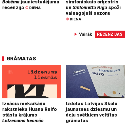
Bohēma
jauniestudējuma
simfoniskais orķestris
recenzija
un
Sinfonietta Rīga
spoži
©
DIENA
vainagojuši sezonu
©
DIENA
Vairāk
RECENZIJAS
GRĀMATAS
Iznācis meksikāņu
Izdotas Latvijas Skolu
rakstnieka Huana Rulfo
jaunatnes dziesmu un
stāstu krājums
deju svētkiem veltītas
Līdzenums liesmās
grāmatas