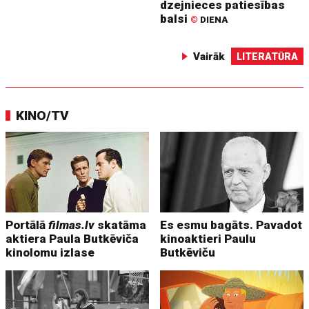
dzejnieces patiesības
balsi
©
DIENA
Vairāk
LITERATŪRA
KINO/TV
Portālā
filmas.lv
skatāma
Es esmu bagāts. Pavadot
aktiera Paula Butkēviča
kinoaktieri Paulu
kinolomu izlase
Butkēviču