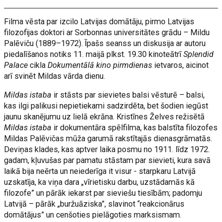
Filma vēsta par izcilo Latvijas domātāju, pirmo Latvijas
filozofijas doktori ar Sorbonnas universitātes grādu – Mildu
Palēviču (1889–1972). Īpašs seanss un diskusija ar autoru
piedalīšanos notiks 11. maijā plkst. 19.30 kinoteātrī
Splendid
Palace
cikla
Dokumentālā kino pirmdienas
ietvaros, aicinot
arī svinēt Mildas vārda dienu.
Mildas istaba
ir stāsts par sievietes balsi vēsturē – balsi,
kas ilgi palikusi nepietiekami sadzirdēta, bet šodien iegūst
jaunu skanējumu uz lielā ekrāna. Kristīnes Želves režisētā
Mildas istaba
ir dokumentāra spēlfilma, kas balstīta filozofes
Mildas Palēvičas mūža garumā rakstītajās dienasgrāmatās.
Deviņas klades, kas aptver laika posmu no 1911. līdz 1972.
gadam, kļuvušas par pamatu stāstam par sievieti, kura savā
laikā bija neērta un neiederīga it visur - starpkaru Latvijā
uzskatīja, ka viņa dara „vīrietisku darbu, uzstādamās kā
filozofe” un pārāk iekarst par sieviešu tiesībām; padomju
Latvijā – pārāk „buržuāziska”, slavinot “reakcionārus
domātājus” un cenšoties pielāgoties marksismam.