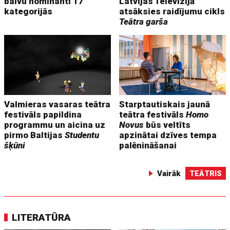
balvu nominanti 17
Latvijas Televīzijā
kategorijās
atsāksies raidījumu cikls
Teātra garša
Valmieras vasaras teātra
Starptautiskais jaunā
festivāls papildina
teātra festivāls
Homo
programmu un aicina uz
Novus
būs veltīts
pirmo Baltijas
Studentu
apzinātai dzīves tempa
šķūni
palēnināšanai
Vairāk
TEĀTRIS
LITERATŪRA