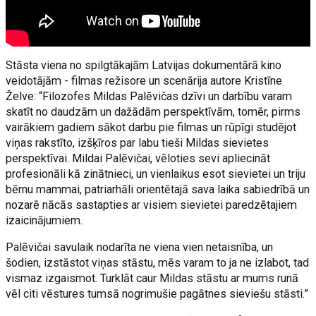
Stāsta viena no spilgtākajām Latvijas dokumentārā kino
veidotājām - filmas režisore un scenārija autore Kristīne
Želve: “Filozofes Mildas Palēvičas dzīvi un darbību varam
skatīt no daudzām un dažādām perspektīvām, tomēr, pirms
vairākiem gadiem sākot darbu pie filmas un rūpīgi studējot
viņas rakstīto, izšķīros par labu tieši Mildas sievietes
perspektīvai. Mildai Palēvičai, vēloties sevi apliecināt
profesionāli kā zinātnieci, un vienlaikus esot sievietei un triju
bērnu mammai, patriarhāli orientētajā sava laika sabiedrībā un
nozarē nācās sastapties ar visiem sievietei paredzētajiem
izaicinājumiem.
Palēvičai savulaik nodarīta ne viena vien netaisnība, un
šodien, izstāstot viņas stāstu, mēs varam to ja ne izlabot, tad
vismaz izgaismot. Turklāt caur Mildas stāstu ar mums runā
vēl citi vēstures tumsā nogrimušie pagātnes sieviešu stāsti.”