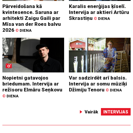
Pārveidošana kā
Karalis enerģijas ķīselī.
kvintesence. Saruna ar
Intervija ar aktieri Artūru
arhitekti Zaigu Gaili par
Skrastiņu
©
DIENA
Mīsa van der Roes balvu
2026
©
DIENA
Nopietni gatavojos
Var sadzirdēt arī balsis.
briedumam. Intervija ar
Intervija ar somu mūziķi
režisoru Elmāru Seņkovu
Džimiju Tenoru
©
DIENA
©
DIENA
Vairāk
INTERVIJAS