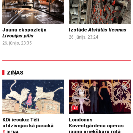
Jauna ekspozīcija
Izstāde
Atstātās liesmas
Livonijas pilis
26. jūnijs, 23:24
26. jūnijs, 23:35
ZIŅAS
KDi iesaka: Tēli
Londonas
atdzīvojas kā pasakā
Koventgārdena operas
jauno priekškaru rotā
©
DIENA