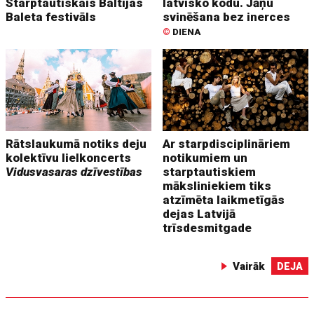
Starptautiskais Baltijas
latvisko kodu. Jāņu
Baleta festivāls
svinēšana bez inerces
©
DIENA
Rātslaukumā notiks deju
Ar starpdisciplināriem
kolektīvu lielkoncerts
notikumiem un
Vidusvasaras dzīvestības
starptautiskiem
māksliniekiem tiks
atzīmēta laikmetīgās
dejas Latvijā
trīsdesmitgade
Vairāk
DEJA