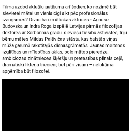
Filma uzdod aktuālu jautājumu arī šodien: ko nozīmē būt
sievietei mātei un vienlaicīgi alkt pēc profesionālas
izaugsmes? Divas harizmātiskas aktrises - Agnese
Budovska un Indra Roga izspēlē Latvijas pirmās filozofijas
doktores ar Sorbonnas grādu, sieviešu tiesību aktīvistes, triju
bērnu mātes Mildas Palēvičas stāstu, kas balstās viņas
mūža garumā rakstītajās dienasgrāmatās. Jaunas meitenes
izglītības un mīlestības aklas, solo mātes pieredze,
ambiciozas zinātnieces šķēršļu un pretestības pilnais ceļš,
dramatiski likteņa triecieni, bet pāri visam – nelokāma
apņēmība būt filozofei.