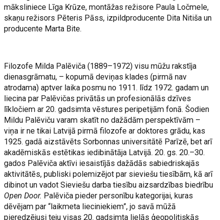
māksliniece Līga Krūze, montāžas režisore Paula Ločmele,
skaņu režisors Pēteris Pāss, izpildproducente Dita Nitiša un
producente Marta Bite.
Filozofe Milda Palēviča (1889–1972) visu mūžu rakstīja
dienasgrāmatu, – kopumā deviņas klades (pirmā nav
atrodama) aptver laika posmu no 1911. līdz 1972. gadam un
liecina par Palēvičas privātās un profesionālās dzīves
līkločiem ar 20. gadsimta vēstures peripetijām fonā. Šodien
Mildu Palēviču varam skatīt no dažādām perspektīvām –
viņa ir ne tikai Latvijā pirmā filozofe ar doktores grādu, kas
1925. gadā aizstāvēts Sorbonnas universitātē Parīzē, bet arī
akadēmiskās estētikas iedibinātāja Latvijā. 20. gs. 20.–30.
gados Palēviča aktīvi iesaistījās dažādās sabiedriskajās
aktivitātēs, publiski polemizējot par sieviešu tiesībām, kā arī
dibinot un vadot Sieviešu darba tiesību aizsardzības biedrību
Open Door.
Palēviča pieder personību kategorijai, kuras
dēvējam par “laikmeta lieciniekiem”, jo savā mūžā
pieredzējusi teju visas 20. gadsimta lielās ģeopolitiskās