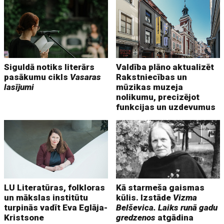
Siguldā notiks literārs
Valdība plāno aktualizēt
pasākumu cikls
Vasaras
Rakstniecības un
lasījumi
mūzikas muzeja
nolikumu, precizējot
funkcijas un uzdevumus
LU Literatūras, folkloras
Kā starmeša gaismas
un mākslas institūtu
kūlis. Izstāde
Vizma
turpinās vadīt Eva Eglāja-
Belševica. Laiks runā gadu
Kristsone
gredzenos
atgādina