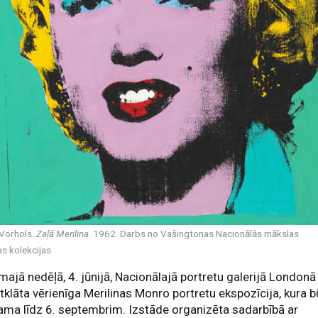
 Vorhols.
Zaļā Merilina
. 1962. Darbs no Vašingtonas Nacionālās mākslas
as kolekcijas
ajā nedēļā, 4. jūnijā, Nacionālajā portretu galerijā Londonā
atklāta vērienīga Merilinas Monro portretu ekspozīcija, kura 
ama līdz 6. septembrim. Izstāde organizēta sadarbībā ar