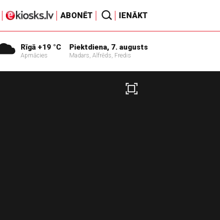
ABONĒT
IENĀKT
Rīgā +19 °C
Piektdiena, 7. augusts
Apmācies
Madars, Alfrēds, Fredis