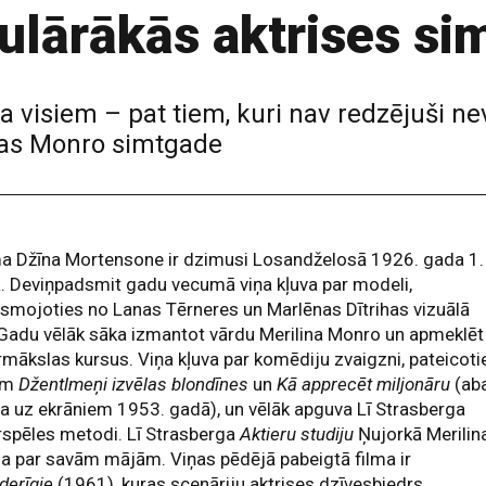
pulārākās aktrises s
ma visiem – pat tiem, kuri nav redzējuši ne
linas Monro simtgade
a Džīna Mortensone ir dzimusi Losandželosā 1926. gada 1.
ā. Deviņpadsmit gadu vecumā viņa kļuva par modeli,
smojoties no Lanas Tērneres un Marlēnas Dītrihas vizuālā
 Gadu vēlāk sāka izmantot vārdu Merilina Monro un apmeklēt
rmākslas kursus. Viņa kļuva par komēdiju zvaigzni, pateicoti
ām
Džentlmeņi izvēlas blondīnes
un
Kā apprecēt miljonāru
(ab
a uz ekrāniem 1953. gadā), un vēlāk apguva Lī Strasberga
rspēles metodi. Lī Strasberga
Aktieru studiju
Ņujorkā Merilin
a par savām mājām. Viņas pēdējā pabeigtā filma ir
derīgie
(1961), kuras scenāriju aktrises dzīvesbiedrs