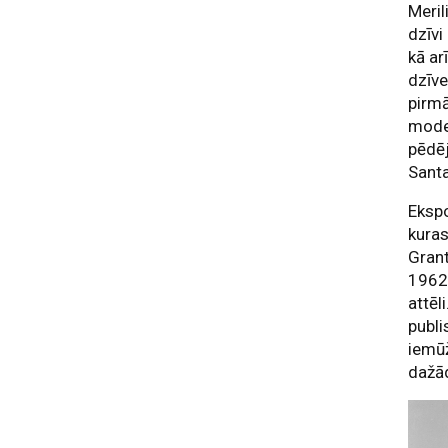
Meril
dzīvi
kā ar
dzīve
pirm
model
pēdēj
Sant
Ekspo
kuras
Grant
1962.
attēl
publi
iemūž
dažā