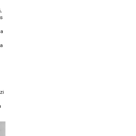
,
as
na
ta
zi
a