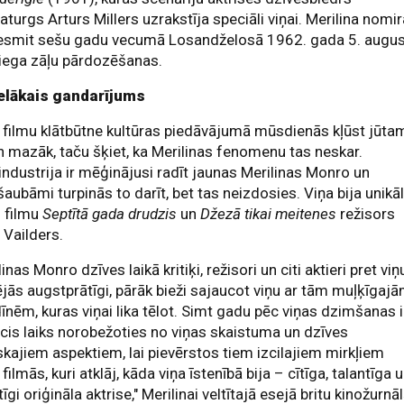
turgs Arturs Millers uzrakstīja speciāli viņai. Merilina nomi
desmit sešu gadu vecumā Losandželosā 1962. gada 5. augu
iega zāļu pārdozēšanas.
ielākais gandarījums
filmu klātbūtne kultūras piedāvājumā mūsdienās kļūst jūta
n mazāk, taču šķiet, ka Merilinas fenomenu tas neskar.
industrija ir mēģinājusi radīt jaunas Merilinas Monro un
aubāmi turpinās to darīt, bet tas neizdosies. Viņa bija unikāl
s filmu
Septītā gada drudzis
un
Džezā tikai meitenes
režisors
s Vailders.
linas Monro dzīves laikā kritiķi, režisori un citi aktieri pret viņ
ējās augstprātīgi, pārāk bieži sajaucot viņu ar tām muļķīgaj
īnēm, kuras viņai lika tēlot. Simt gadu pēc viņas dzimšanas i
cis laiks norobežoties no viņas skaistuma un dzīves
skajiem aspektiem, lai pievērstos tiem izcilajiem mirkļiem
 filmās, kuri atklāj, kāda viņa īstenībā bija – cītīga, talantīga 
tīgi oriģināla aktrise," Merilinai veltītajā esejā britu kinožurnā