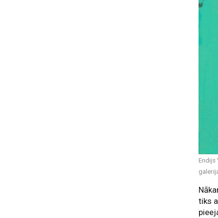
Endijs
galerij
Nākam
tiks 
pieej