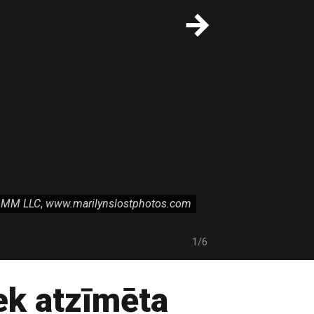
MM LLC
Bernard of Hollywood Foundation
,
www.marilynslostphotos.com
MHG Collective, LLC
1/6
ek atzīmēta