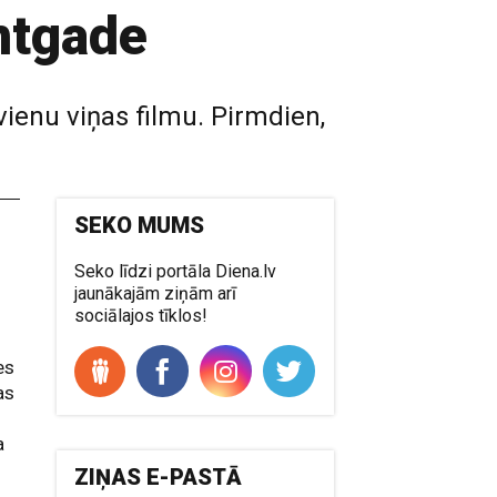
imtgade
vienu viņas filmu. Pirmdien,
SEKO MUMS
Seko līdzi portāla Diena.lv
jaunākajām ziņām arī
sociālajos tīklos!
es
as
a
ZIŅAS E-PASTĀ