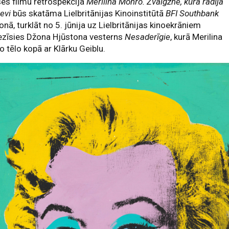
ses filmu retrospekcija
Merilina Monro. Zvaigzne, kura radīja
sevi
būs skatāma Lielbritānijas Kinoinstitūtā
BFI Southbank
nā, turklāt no 5. jūnija uz Lielbritānijas kinoekrāniem
ezīsies Džona Hjūstona vesterns
Nesaderīgie
, kurā Merilina
 tēlo kopā ar Klārku Geiblu.