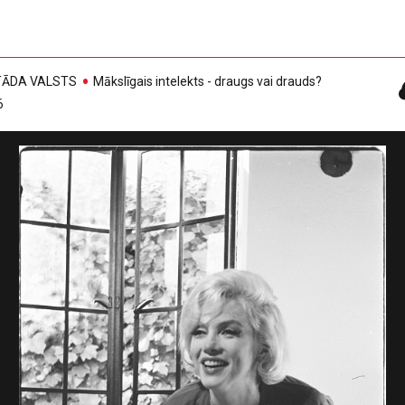
, TĀDA VALSTS
Mākslīgais intelekts - draugs vai drauds?
6