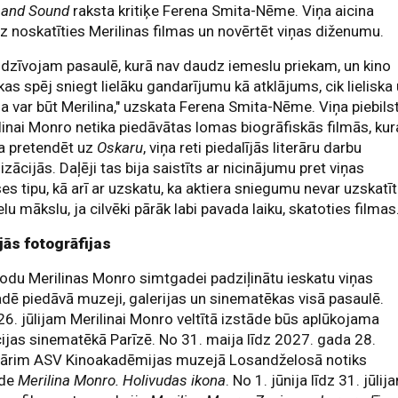
 and Sound
raksta kritiķe Ferena Smita-Nēme. Viņa aicina
iz noskatīties Merilinas filmas un novērtēt viņas diženumu.
dzīvojam pasaulē, kurā nav daudz iemeslu priekam, un kino
as spēj sniegt lielāku gandarījumu kā atklājums, cik lieliska
a var būt Merilina," uzskata Ferena Smita-Nēme. Viņa piebilst
linai Monro netika piedāvātas lomas biogrāfiskās filmās, ku
a pretendēt uz
Oskaru
, viņa reti piedalījās literāru darbu
izācijās. Daļēji tas bija saistīts ar nicinājumu pret viņas
ses tipu, kā arī ar uzskatu, ka aktiera sniegumu nevar uzskatīt
ielu mākslu, ja cilvēki pārāk labi pavada laiku, skatoties filmas.
jās fotogrāfijas
odu Merilinas Monro simtgadei padziļinātu ieskatu viņas
adē piedāvā muzeji, galerijas un sinematēkas visā pasaulē.
26. jūlijam Merilinai Monro veltītā izstāde būs aplūkojama
ijas sinematēkā Parīzē. No 31. maija līdz 2027. gada 28.
uārim ASV Kinoakadēmijas muzejā Losandželosā notiks
āde
Merilina Monro. Holivudas ikona
. No 1. jūnija līdz 31. jūlij