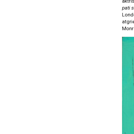
aktri
pati 
Londo
atgri
Monro