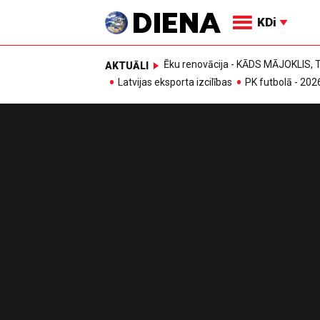
KDi
Ēku renovācija - KĀDS MĀJOKLIS
AKTUĀLI
Latvijas eksporta izcilības
PK futbolā - 202