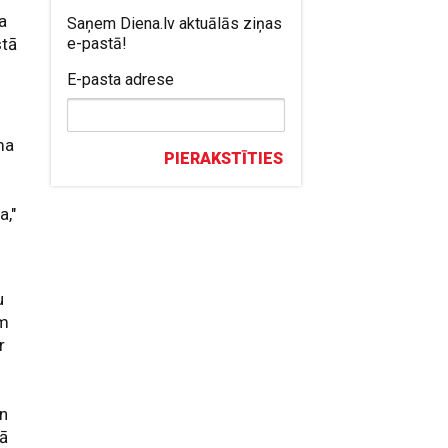
ra
Saņem Diena.lv aktuālās ziņas
stā
e-pastā!
E-pasta adrese
ma
PIERAKSTĪTIES
a,"
u
ām
r
un
lā