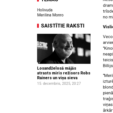
drama
Holivuda
trīs
Merilina Monro
no m
SAISTĪTIE RAKSTI
Visl
Veco 
arvie
"Kino
neapš
teici
Billij
Losandželosā mājās
atrasts miris režisors Robs
"Meri
Rainers un viņa sieva
iztur
15. decembris, 2025, 20:27
blond
pienā
traģi
viņas
ārkār