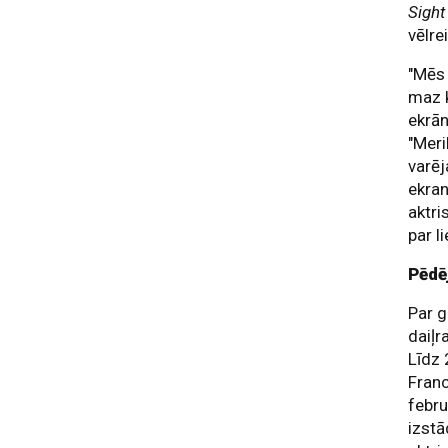
Sight
vēlre
"Mēs 
maz k
ekrān
"Meri
varēj
ekran
aktri
par l
Pēdē
Par g
daiļr
Līdz 
Franc
febr
izst