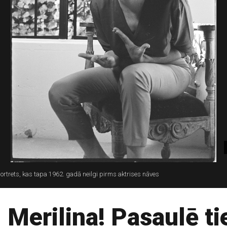
rtrets, kas tapa 1962. gadā neilgi pirms aktrises nāves
 Merilina! Pasaulē ti