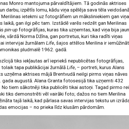
inas Monro mantojuma pārvaldītājiem. Tā godinās aktrises
 un darbu, izpētīs lomu, kādu viņa spēlēja sava tēla veidošanā
ī Merilinas ietekmi uz fotogrāfiem un māksliniekiem gan viņ
s laikā, gan ilgi pēc tam. Izstādē varēs redzēt gan Merilinas
ās
pin-up
fotogrāfijas, kuras tika uzņemtas, kad viņa bija jau
e, vārdā Norma Džīna, gan portretus, kuri tika radīti viņas
ai intervijai žurnālam
Life
, šajos attēlos Merilina ir iemūžinā
amonikas pludmalē 1962. gadā.
zīcijā tiks iekļautas arī iepriekš nepublicētas fotogrāfijas,
 tolaik tapa publikācijai žurnālā
Life
, – portreti, kurus Alans
s uzņēma aktrises mājā Brentvudā neilgi pirms viņas nāves
 gada augustā. Alana Granta fotosesijā tika uzņemti 432
i. No tiem sākotnēji tika publicēti tikai astoņi. Tagad pirmo rei
ski tiks demonstrēti vēl vairāki foto; dažos no tiem Merilina
ināta tajā laikā, kad pārlasa savas intervijas tekstu un izrād
das emocijas – no prieka līdz klusām pārdomām.