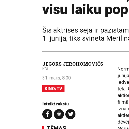
visu laiku po
Šīs aktrises seja ir pazīsta
1. jūnijā, tiks svinēta Meri
JEGORS JEROHOMOVIČS
Norm
KDi
jūnij
31. maijs, 8:00
iedve
tēla.
KINO/TV
aktie
film
Ieteikt rakstu
iznāc
aktie
dēvēj
TĒMAS
Nesa