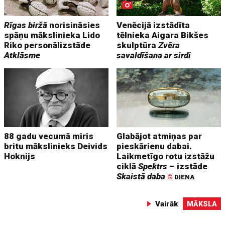
Rīgas biržā
norisināsies
Venēcijā izstādīta
spāņu mākslinieka Lido
tēlnieka Aigara Bikšes
Riko personālizstāde
skulptūra
Zvēra
Atklāsme
savaldīšana ar sirdi
88 gadu vecumā miris
Glabājot atmiņas par
britu mākslinieks Deivids
pieskārienu dabai.
Hoknijs
Laikmetīgo rotu izstāžu
ciklā
Spektrs
– izstāde
Skaistā daba
©
DIENA
Vairāk
MĀKSLA