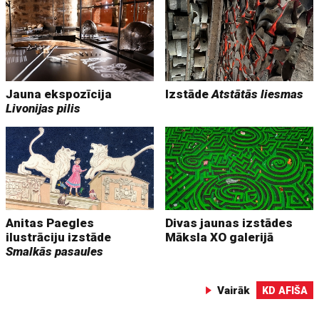
Jauna ekspozīcija
Izstāde
Atstātās liesmas
Livonijas pilis
Anitas Paegles
Divas jaunas izstādes
ilustrāciju izstāde
Māksla XO galerijā
Smalkās pasaules
Vairāk
KD AFIŠA