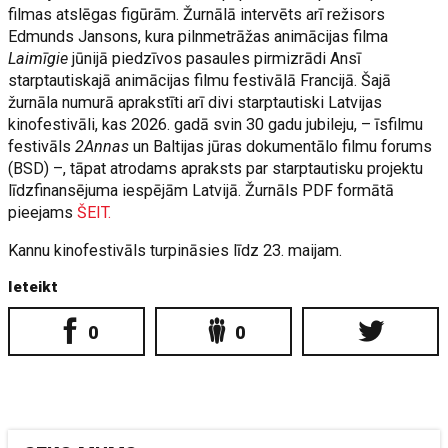
filmas atslēgas figūrām. Žurnālā intervēts arī režisors
Edmunds Jansons, kura pilnmetrāžas animācijas filma
Laimīgie
jūnijā piedzīvos pasaules pirmizrādi Ansī
starptautiskajā animācijas filmu festivālā Francijā. Šajā
žurnāla numurā aprakstīti arī divi starptautiski Latvijas
kinofestivāli, kas 2026. gadā svin 30 gadu jubileju, – īsfilmu
festivāls
2Annas
un Baltijas jūras dokumentālo filmu forums
(BSD) –, tāpat atrodams apraksts par starptautisku projektu
līdzfinansējuma iespējām Latvijā. Žurnāls PDF formātā
pieejams
ŠEIT.
Kannu kinofestivāls turpināsies līdz 23. maijam.
Ieteikt
0
0