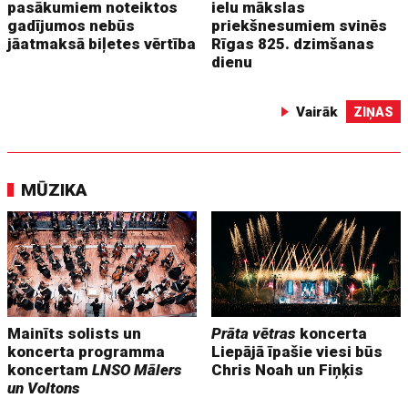
pasākumiem noteiktos
ielu mākslas
gadījumos nebūs
priekšnesumiem svinēs
jāatmaksā biļetes vērtība
Rīgas 825. dzimšanas
dienu
Vairāk
ZIŅAS
MŪZIKA
Mainīts solists un
Prāta vētras
koncerta
koncerta programma
Liepājā īpašie viesi būs
koncertam
LNSO Mālers
Chris Noah un Fiņķis
un Voltons