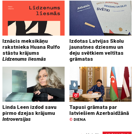
Iznācis meksikāņu
Izdotas Latvijas Skolu
rakstnieka Huana Rulfo
jaunatnes dziesmu un
stāstu krājums
deju svētkiem veltītas
Līdzenums liesmās
grāmatas
Linda Leen izdod savu
Tapusi grāmata par
pirmo dzejas krājumu
latviešiem Azerbaidžānā
Introversijas
©
DIENA