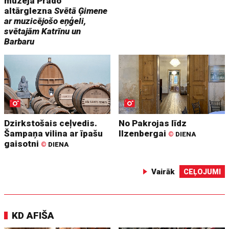
muzeja Prado
altārglezna
Svētā Ģimene
ar muzicējošo eņģeli,
svētajām Katrīnu un
Barbaru
Dzirkstošais ceļvedis.
No Pakrojas līdz
Šampaņa vilina ar īpašu
Ilzenbergai
©
DIENA
gaisotni
©
DIENA
Vairāk
CEĻOJUMI
KD AFIŠA