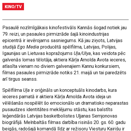
KINO/TV
Pasaulē nozīmīgākais kinofestivāls Kannās šogad notiek jau
79. reizi, un pasaules pirmizrāde šajā kinoindustrijas
epicentrā ir ievērojams sasniegums. Kā jau ziņots, Latvijas
studijā
Ego Media
producētā spēlfilma, Latvijas, Polijas,
Igaunijas un Lietuvas kopražojums
Uļa/Ulya
, kas veidota pēc
galvenās lomas tēlotāja, aktiera Kārļa Arnolda Avota ieceres,
atlasīta vienam no diviem galvenajiem Kannu konkursiem,
filmas pasaules pirmizrāde notiks 21. maijā un tai paredzēts
arī tirgus seanss.
Spēlfilma
Uļa
ir oriģināls un konceptuāls kinodarbs, kura
ieceres pamatā ir aktiera Kārļa Arnolda Avota ideja un
vēlēšanās nospēlēt šo emocionālo un dramatisko neparastas
pusaudzes identitātes meklējumu stāstu, kas balstīts
leģendārās Latvijas basketbolistes Uļjanas Semjonovas
biogrāfijā. Melnbaltās filmas darbība risinās 20. gs. 60. gadu
beigās, radošajā komandā līdz ar režisoru Viesturu Kairišu ir