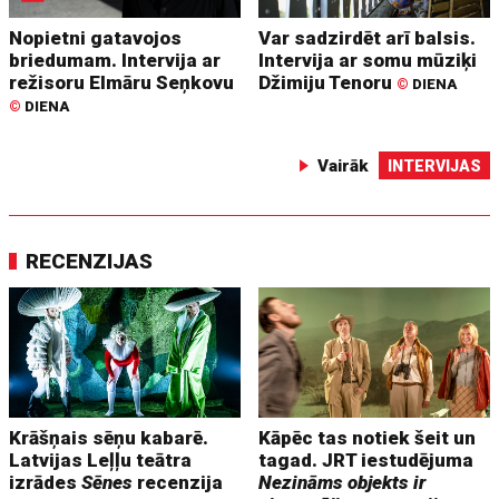
Nopietni gatavojos
Var sadzirdēt arī balsis.
briedumam. Intervija ar
Intervija ar somu mūziķi
režisoru Elmāru Seņkovu
Džimiju Tenoru
©
DIENA
©
DIENA
Vairāk
INTERVIJAS
RECENZIJAS
Krāšņais sēņu kabarē.
Kāpēc tas notiek šeit un
Latvijas Leļļu teātra
tagad. JRT iestudējuma
izrādes
Sēnes
recenzija
Nezināms objekts ir