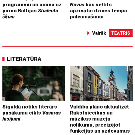
programmu un aicina uz
Novus
būs veltīts
pirmo Baltijas
Studentu
apzinātai dzīves tempa
šķūni
palēnināšanai
Vairāk
TEĀTRIS
LITERATŪRA
Siguldā notiks literārs
Valdība plāno aktualizēt
pasākumu cikls
Vasaras
Rakstniecības un
lasījumi
mūzikas muzeja
nolikumu, precizējot
funkcijas un uzdevumus