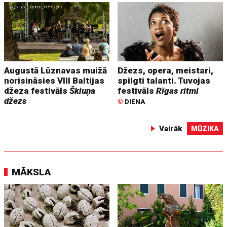
Augustā Lūznavas muižā
Džezs, opera, meistari,
norisināsies VIII Baltijas
spilgti talanti. Tuvojas
džeza festivāls
Škiuņa
festivāls
Rīgas ritmi
džezs
©
DIENA
Vairāk
MŪZIKA
MĀKSLA