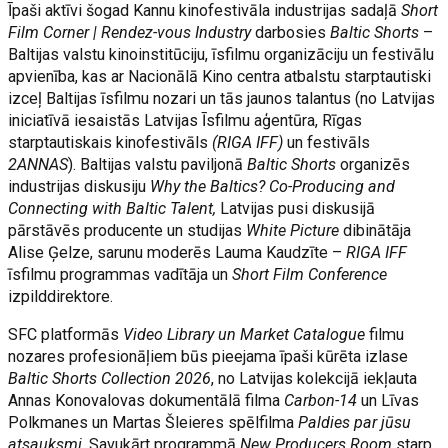
Īpaši aktīvi šogad Kannu kinofestivāla industrijas sadaļā
Short
Film Corner | Rendez-vous Industry
darbosies
Baltic Shorts
–
Baltijas valstu kinoinstitūciju, īsfilmu organizāciju un festivālu
apvienība, kas ar Nacionālā Kino centra atbalstu starptautiski
izceļ Baltijas īsfilmu nozari un tās jaunos talantus (no Latvijas
iniciatīvā iesaistās Latvijas Īsfilmu aģentūra, Rīgas
starptautiskais kinofestivāls
(RIGA IFF)
un festivāls
2ANNAS
). Baltijas valstu paviljonā
Baltic Shorts
organizēs
industrijas diskusiju
Why the Baltics? Co-Producing and
Connecting with Baltic Talent,
Latvijas pusi diskusijā
pārstāvēs producente un studijas
White Picture
dibinātāja
Alise Ģelze, sarunu moderēs Lauma Kaudzīte –
RIGA IFF
īsfilmu programmas vadītāja un
Short Film Conference
izpilddirektore.
SFC platformās
Video Library un Market Catalogue
filmu
nozares profesionāļiem būs pieejama īpaši kūrēta izlase
Baltic Shorts Collection 2026
, no Latvijas kolekcijā iekļauta
Annas Konovalovas dokumentālā filma
Carbon-14
un Līvas
Polkmanes un Martas Šleieres spēlfilma
Paldies par jūsu
atsauksmi
. Savukārt programmā
New Producers
Room
starp