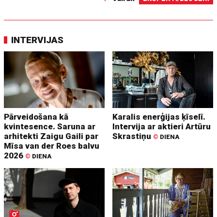
INTERVIJAS
Pārveidošana kā
Karalis enerģijas ķīselī.
kvintesence. Saruna ar
Intervija ar aktieri Artūru
arhitekti Zaigu Gaili par
Skrastiņu
©
DIENA
Mīsa van der Roes balvu
2026
©
DIENA