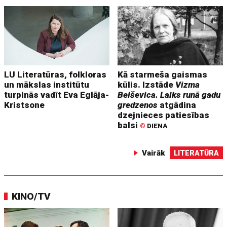
LU Literatūras, folkloras
Kā starmeša gaismas
un mākslas institūtu
kūlis. Izstāde
Vizma
turpinās vadīt Eva Eglāja-
Belševica. Laiks runā gadu
Kristsone
gredzenos
atgādina
dzejnieces patiesības
balsi
©
DIENA
Vairāk
LITERATŪRA
KINO/TV