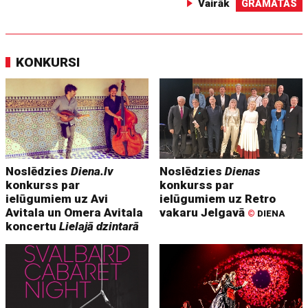
Vairāk
GRĀMATAS
KONKURSI
Noslēdzies
Diena.lv
Noslēdzies
Dienas
konkurss par
konkurss par
ielūgumiem uz Avi
ielūgumiem uz Retro
Avitala un Omera Avitala
vakaru Jelgavā
©
DIENA
koncertu
Lielajā dzintarā