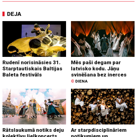
DEJA
Rudenī norisināsies 31.
Mēs paši degam par
Starptautiskais Baltijas
latvisko kodu. Jāņu
Baleta festivāls
svinēšana bez inerces
©
DIENA
Rātslaukumā notiks deju
Ar starpdisciplināriem
kolektīvu lielkoncerts
notikumiem un