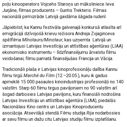
poļu kinooperators Vojcehs Staroņs un māksliniece Ieva
Jurjāne, filmas producents – Guntis Trekteris. Filmas
nacionālā pirmizrāde Latvijā gaidāma šāgada rudenī.
Jāpiebilst, ka Kannu festivāla galvenajā konkursā atlasīta arī
emigrācijā dzīvojošā krievu režisora Andreja Zvjaginceva
spēlfilma
Mīnotaurs/Minotaur
, kas uzņemta Latvijā un
izmantojusi Latvijas Investīciju un attīstības aģentūras (LIAA)
ekonomisko instrumentu – līdzfinansējumu ārvalstu filmu
veidošanai; filmu pamatā finansējušas Francija un Vācija.
Tradicionāli plaša ir Latvijas kinoprofesionāļu dalība Kannu
filmu tirgū
Marché du Film
(12.–20.05.), kuru ik gadus
apmeklē 15 000 pasaules kinoindustrijas profesionāļi no 140
valstīm. Starp 60 filmu tirgus paviljoniem no 90 valstīm arī
šogad darbosies Latvijas paviljons, kuru finansiāli nodrošina
Latvijas Investīciju un attīstības aģentūra (LIAA), piedalās
Nacionālais Kino centrs un Latvijas Kinoproducentu
asociācija. Atsevišķā stendā Filmu studija
Rija
nodarbosies
ar savu filmu un dažu citu Latvijas studiju filmu izplatīšanu.