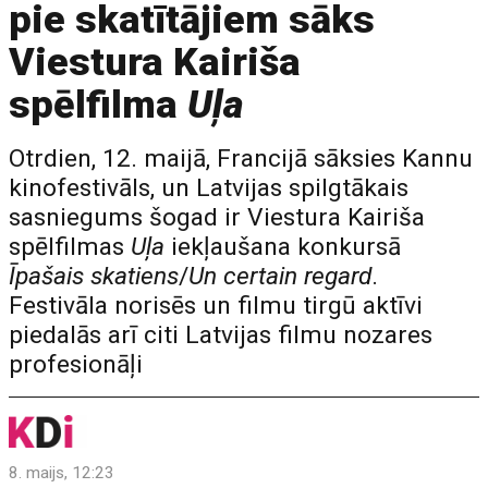
pie skatītājiem sāks
Viestura Kairiša
spēlfilma
Uļa
Otrdien, 12. maijā, Francijā sāksies Kannu
kinofestivāls, un Latvijas spilgtākais
sasniegums šogad ir Viestura Kairiša
spēlfilmas
Uļa
iekļaušana konkursā
Īpašais skatiens
/
Un certain regard
.
Festivāla norisēs un filmu tirgū aktīvi
piedalās arī citi Latvijas filmu nozares
profesionāļi
8. maijs, 12:23