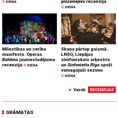
piezemējies
recenzija
©
DIENA
©
DIENA
Mīlestības un cerību
Skaņa pārtop gaismā.
manifests. Operas
LNSO, Liepājas
Bohēma
jauniestudējuma
simfoniskais orķestris
recenzija
un
Sinfonietta Rīga
spoži
©
DIENA
vainagojuši sezonu
©
DIENA
Vairāk
RECENZIJAS
GRĀMATAS