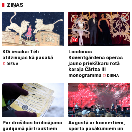
ZIŅAS
KDi iesaka: Tēli
Londonas
atdzīvojas kā pasakā
Koventgārdena operas
jauno priekškaru rotā
©
DIENA
karaļa Čārlza III
monogramma
©
DIENA
Par drošības brīdinājuma
Augustā ar koncertiem,
gadījumā pārtrauktiem
sporta pasākumiem un