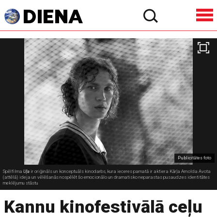
Publicitātes foto
Spēlfilma
Uļa
ir oriģināls un konceptuāls kinodarbs, kura ieceres pamatā ir aktiera Kārļa Arnolda Avota
(attēlā) ideja un vēlēšanās nospēlēt šo emocionālo un dramatisko neparastas pusaudzes identitātes
meklējumu stāstu
Kannu kinofestivālā ceļu