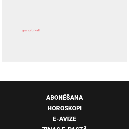
kravu apdrošināšana
granulu katli
siltumsūknis
ABONĒŠANA
HOROSKOPI
E-AVĪZE