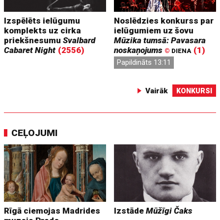
Izspēlēts ielūgumu
Noslēdzies konkurss par
komplekts uz cirka
ielūgumiem uz šovu
priekšnesumu
Svalbard
Mūzika tumsā: Pavasara
Cabaret Night
(2556)
noskaņojums
(1)
©
DIENA
Papildināts 13:11
Vairāk
KONKURSI
CEĻOJUMI
Rīgā ciemojas Madrides
Izstāde
Mūžīgi Čaks