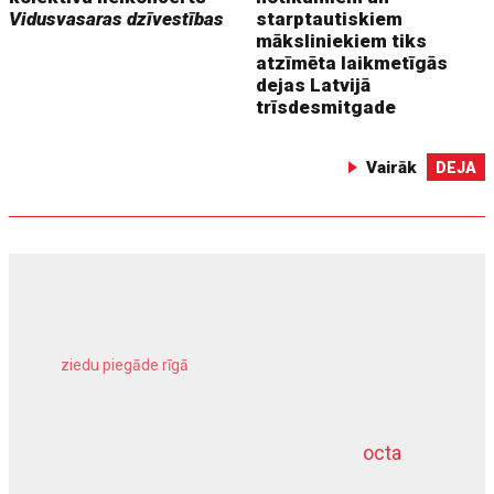
Vidusvasaras dzīvestības
starptautiskiem
māksliniekiem tiks
atzīmēta laikmetīgās
dejas Latvijā
trīsdesmitgade
Vairāk
DEJA
ziedu piegāde rīgā
meliorācijas darbi
octa
dziļurbums