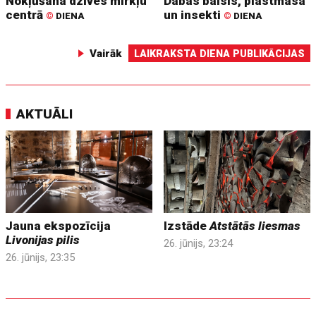
Nokļūšana dzīves mirkļu
Dabas balsis, plastmasa
centrā
un insekti
©
DIENA
©
DIENA
Vairāk
LAIKRAKSTA DIENA PUBLIKĀCIJAS
AKTUĀLI
Jauna ekspozīcija
Izstāde
Atstātās liesmas
Livonijas pilis
26. jūnijs, 23:24
26. jūnijs, 23:35