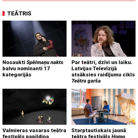
TEĀTRIS
Nosaukti
Spēlmaņu nakts
Par teātri, dzīvi un laiku.
balvu nominanti 17
Latvijas Televīzijā
kategorijās
atsāksies raidījumu cikls
Teātra garša
Valmieras vasaras teātra
Starptautiskais jaunā
festivāls papildina
teātra festivāls
Homo