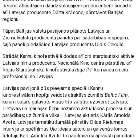
desmit atlasītajiem daudzsološajiem producentiem šogad ir
arī Latvijas producente Dārta Krāsone, pārstāvot Baltijas
reģionu.
Tāpat Baltijas valstu paviljonos plānots Latvijas un
Ziemeļvalstu producentu panelis par sadarbības iespējām,
šajā panelī piedalīsies Latvijas producents Uldis Cekulis.
Strādāt Kannu kinofestivālā dodas arī citi starptautiski aktīvie
Latvijas filmu producenti, Nacionālā Kino centra pārstāvji, arī
Rīgas Starptautiskā kinofestivāla
Riga IFF
komanda un citi
profesionāļi no Latvijas.
Latvijas paviljonā būs pieejams speciāli Kannu
kinofestivālam kopīgi veidots atraktīvs žurnāls
Baltic Film
,
kuram saturs gatavots visās trīs valstīs, uzsverot Latvijas,
Lietuvas un Igaunijas filmu nozarēm aktuālākos procesus un
parādības; uz žurnāla vāka – Latvijas aktieris Kārlis Arnolds
Avots. Latvijas tematiku žurnālā pārstāv Ditas Rietumas
intervija ar spēlfilmas
Uļa
idejas autoru un galvenās lomas
tēlotāju Kārli Arnoldu Avotu, to papildina īsi apraksti par citām