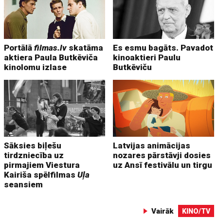
Portālā
filmas.lv
skatāma
Es esmu bagāts. Pavadot
aktiera Paula Butkēviča
kinoaktieri Paulu
kinolomu izlase
Butkēviču
Sāksies biļešu
Latvijas animācijas
tirdzniecība uz
nozares pārstāvji dosies
pirmajiem Viestura
uz Ansī festivālu un tirgu
Kairiša spēlfilmas
Uļa
seansiem
Vairāk
KINO/TV