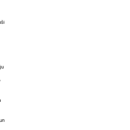
uši
ju
o
a
 un