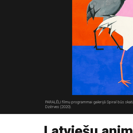
PARALĒLI filmu programmai galerijā Spiral būs skatāma
Dzērves (2020).
Latviešu anim