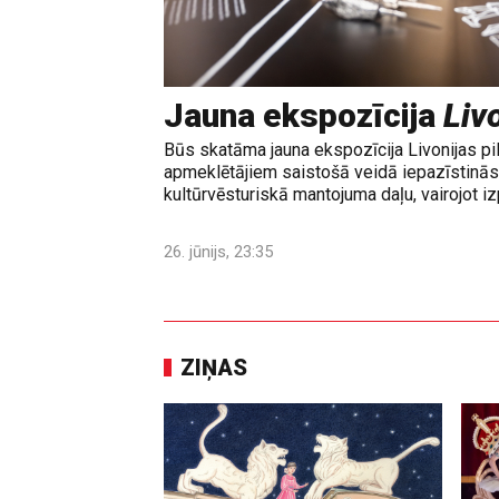
Jauna ekspozīcija
Livo
Būs skatāma jauna ekspozīcija Livonijas pi
apmeklētājiem saistošā veidā iepazīstinās 
kultūrvēsturiskā mantojuma daļu, vairojot izp
26. jūnijs, 23:35
ZIŅAS