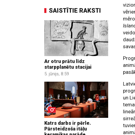
vizio
SAISTĪTIE RAKSTI
vērie
mērog
Islan
veido
daudz
savas
Pro
Ar otru prātu līdz
animā
starpplanētu stacijai
pasā
5. jūnijs, 8:59
Latvi
progr
un Li
temat
lineā
sirr
Katrs darbs ir pērle.
tuvie
Pārsteidzoša itāļu
animā
keramikas parāde