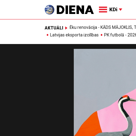
KDi
Ēku renovācija - KĀDS MĀJOKLIS
AKTUĀLI
Latvijas eksporta izcilības
PK futbolā - 202