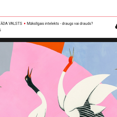
, TĀDA VALSTS
Mākslīgais intelekts - draugs vai drauds?
6