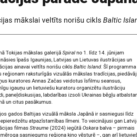
ijas mākslai veltīts norišu cikls
Baltic Isla
ā Tokijas mākslas galerijā
Spiral
no 1. līdz 14. jūnijam
ināsies īpašs Igaunijas, Latvijas un Lietuvas ilustrācijas un
cijas ainavai veltīts norišu cikls
Baltic Island
. Šī programma
s reģionam raksturīgās vizuālās mākslas tradīcijas, piedāvā
ņus kuratores Annas Začas veidotus īsfilmu seansus,
nīgu igauņu un lietuviešu kuratoru organizētu ilustrāciju
di, paneļdiskusijas, labdarības izsoli Ukrainas bēgļu atbalst
nā un citus pasākumus.
os gados Baltijas vizuālā māksla Japānā ir sasniegusi līdz
epieredzētu atpazīstamības līmeni. To veicinājusi gan Latvi
ācijas filmas
Straume
(2024) iegūtā
Oskara
balva – pirmais
mēroga sasniegums reģiona kino vēsturē –, gan arī lietuvie