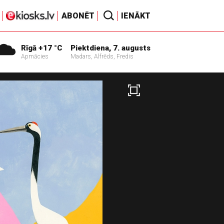
ABONĒT
IENĀKT
Rīgā +17 °C
Piektdiena, 7. augusts
Apmācies
Madars, Alfrēds, Fredis