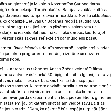
nāra un gleznotāja Mikaloja Konstantīna Čurļoņa darbu
nīgā retrospekcija. Tomēr plašāks Baltijas vizuālās kultūras
s Japānas auditorijai aizvien ir neatklāts. Norišu cikls
Balti
d
, ko organizē Lietuvas un Japānas radošā studija KOI,
ts, lai sniegtu tokijiešiem un pilsētas viesiem retu un
slāņainu ieskatu Baltijas mākslinieku darbos, kas, lolojot
 vēsturiskās saknes, reflektē arī par mūsdienu pasauli.
grammu
Baltic Island
veido trīs savstarpēji papildinoši virzieni
cijas filmu programma, ilustrāciju izstāde un nozares
kumu kopa.
ešu kuratores un režisores Annas Začas veidotā īsfilmu
amma aptver vairāk nekā 50 rūpīgi atlasītus Igaunijas, Latvi
etuvas mākslinieku darbus, kas tiks izrādīti septiņos
iskos seansos. Kuratore apzināti atteikusies no tradicionāl
ras struktūras, brīvi virzoties no asa, ironiska humora un
eāliem avangarda eksperimentiem līdz piezemētiem, ģimenē
m stāstiem, ļaujot katram skatītājam veidot savu Baltijas
cijas pieredzi: "Ceru, ka nākotnē būs iespēja turpināt šāda