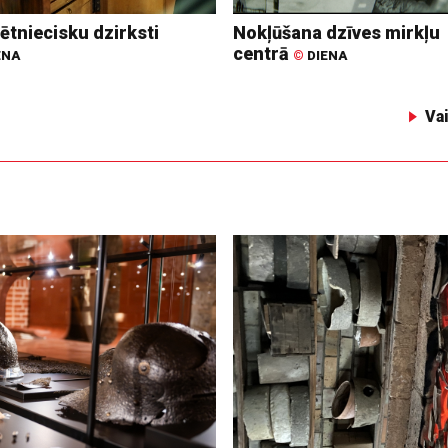
ētniecisku dzirksti
Nokļūšana dzīves mirkļu
centrā
ENA
©
DIENA
Va