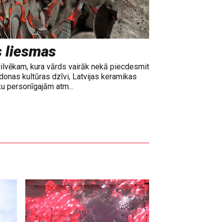
s liesmas
cilvēkam, kura vārds vairāk nekā piecdesmit
adonas kultūras dzīvi, Latvijas keramikas
ku personīgajām atm...