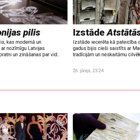
nijas pilis
Izstāde
Atstātā
lis, kas modernā un
Izstāde iecerēta kā pateicība 
ar nozīmīgu Latvijas
gadus bijis cieši saistīts ar M
ratni un zināšanas par vid...
tradīcijām un neskaitāmu cilvē
26. jūnijs, 23:24