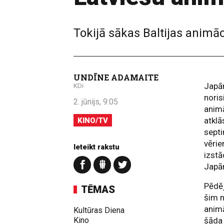
Tokijā sākas Baltijas animāc
UNDĪNE ADAMAITE
Japān
KDi
noris
2. jūnijs, 9:05
animā
atklā
KINO/TV
septi
vērie
Ieteikt rakstu
izstā
Japā
Pēdēj
TĒMAS
šim n
anim
Kultūras Diena
Kino
šāda 