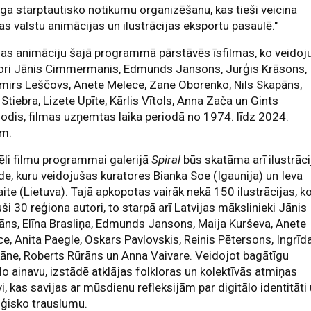
a starptautisko notikumu organizēšanu, kas tieši veicina
jas valstu animācijas un ilustrācijas eksportu pasaulē."
jas animāciju šajā programmā pārstāvēs īsfilmas, ko veidoj
sori Jānis Cimmermanis, Edmunds Jansons, Jurģis Krāsons,
mirs Leščovs, Anete Melece, Zane Oborenko, Nils Skapāns,
Stiebra, Lizete Upīte, Kārlis Vītols, Anna Zača un Gints
lodis, filmas uzņemtas laika periodā no 1974. līdz 2024.
m.
ēli filmu programmai galerijā
Spiral
būs skatāma arī ilustrāci
de, kuru veidojušas kuratores Bianka Soe (Igaunija) un Ieva
aite (Lietuva). Tajā apkopotas vairāk nekā 150 ilustrācijas, k
uši 30 reģiona autori, to starpā arī Latvijas mākslinieki Jānis
ns, Elīna Brasliņa, Edmunds Jansons, Maija Kurševa, Anete
e, Anita Paegle, Oskars Pavlovskis, Reinis Pētersons, Ingrīd
āne, Roberts Rūrāns un Anna Vaivare. Veidojot bagātīgu
lo ainavu, izstādē atklājas folkloras un kolektīvās atmiņas
i, kas savijas ar mūsdienu refleksijām par digitālo identitāti
ģisko trauslumu.