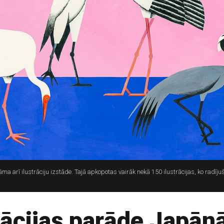
 arī ilustrāciju izstāde. Tajā apkopotas vairāk nekā 150 ilustrācijas, ko radīju
ācijas parāde Japān