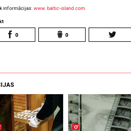
k informācijas:
www. baltic-island.com.
kt
0
0
CIJAS