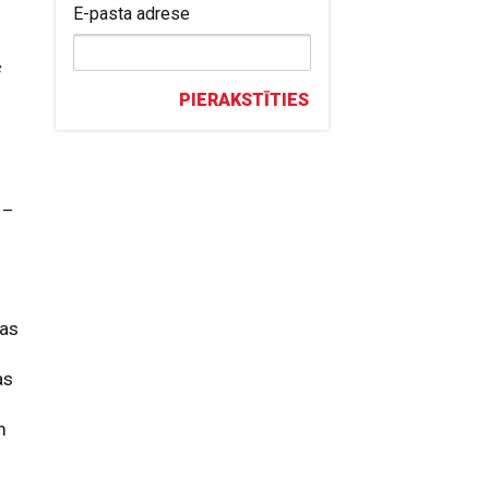
E-pasta adrese
c
PIERAKSTĪTIES
 –
jas
as
m