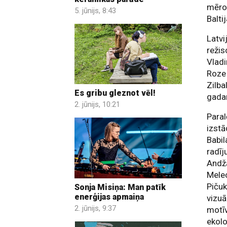
mērog
5. jūnijs, 8:43
Balti
Latvi
reži
Vladi
Roze 
Zilba
Es gribu gleznot vēl!
gada
2. jūnijs, 10:21
Paral
izstā
Babil
radīj
Andžā
Melec
Pičuk
Sonja Misiņa: Man patīk
enerģijas apmaiņa
vizuā
2. jūnijs, 9:37
motīv
ekolo