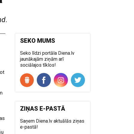
nd
.
SEKO MUMS
Seko līdzi portāla Diena.lv
jaunākajām ziņām arī
sociālajos tīklos!
jot
am
ZIŅAS E-PASTĀ
jas
Saņem Diena.lv aktuālās ziņas
e-pastā!
šu