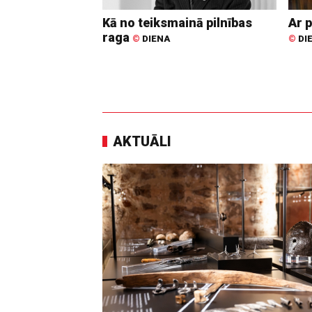
Kā no teiksmainā pilnības
Ar p
raga
©
DIENA
©
DI
AKTUĀLI