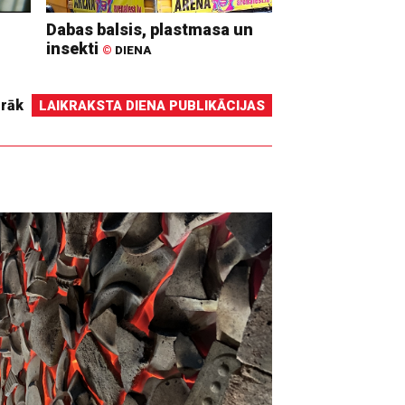
Dabas balsis, plastmasa un
insekti
©
DIENA
irāk
LAIKRAKSTA DIENA PUBLIKĀCIJAS