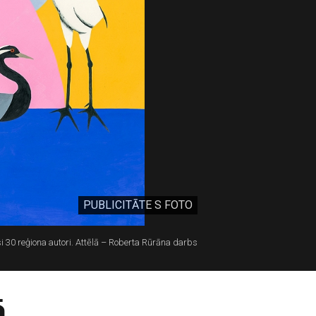
PUBLICITĀTE S FOTO
ši 30 reģiona autori. Attēlā – Roberta Rūrāna darbs
ā