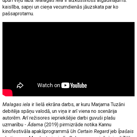
upuri viņu labā.
Malagas iela
ir aizkustinošs atgādinājums:
kaislība, sapņi un cieņa vecumdienās jāuzskata par ko
pašsaprotamu.
Malagas iela
ir lielā ekrāna darbs, ar kuru Marjama Tuzāni
debitēja spāņu valodā, un viņa ir arī viena no scenārija
autorēm. Arī režisores iepriekšējie darbi guvuši plašu
uzmanību -
Ādama
(2019) pirmizrāde notika Kannu
kinofestivāla apakšprogrammā
Un Certain Regard
jeb
Īpašais