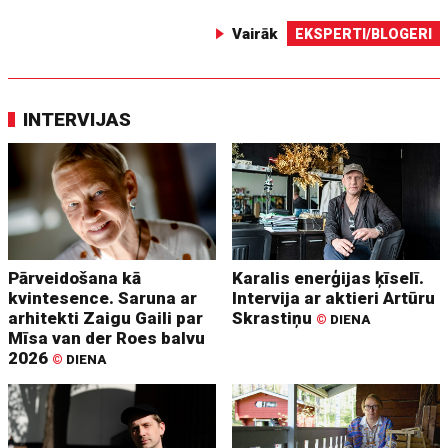
Vairāk
EKSPERTI/BLOGERI
INTERVIJAS
Pārveidošana kā
Karalis enerģijas ķīselī.
kvintesence. Saruna ar
Intervija ar aktieri Artūru
arhitekti Zaigu Gaili par
Skrastiņu
©
DIENA
Mīsa van der Roes balvu
2026
©
DIENA