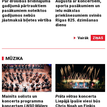
Par drošības brīdinājuma
Augustā ar koncertiem,
gadījumā pārtrauktiem
sporta pasākumiem un
pasākumiem noteiktos
ielu mākslas
gadījumos nebūs
priekšnesumiem svinēs
jāatmaksā biļetes vērtība
Rīgas 825. dzimšanas
dienu
Vairāk
ZIŅAS
MŪZIKA
Mainīts solists un
Prāta vētras
koncerta
koncerta programma
Liepājā īpašie viesi būs
koncertam
LNSO Mālers
Chris Noah un Fiņķis