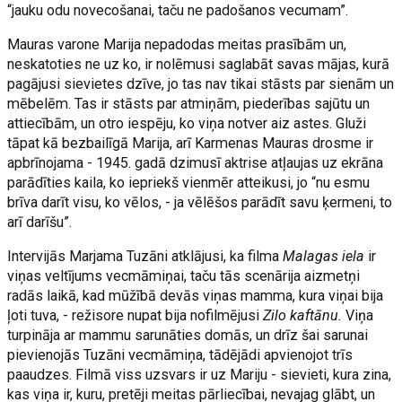
“jauku odu novecošanai, taču ne padošanos vecumam”.
Mauras varone Marija nepadodas meitas prasībām un,
neskatoties ne uz ko, ir nolēmusi saglabāt savas mājas, kurā
pagājusi sievietes dzīve, jo tas nav tikai stāsts par sienām un
mēbelēm. Tas ir stāsts par atmiņām, piederības sajūtu un
attiecībām, un otro iespēju, ko viņa notver aiz astes. Gluži
tāpat kā bezbailīgā Marija, arī Karmenas Mauras drosme ir
apbrīnojama - 1945. gadā dzimusī aktrise atļaujas uz ekrāna
parādīties kaila, ko iepriekš vienmēr atteikusi, jo “nu esmu
brīva darīt visu, ko vēlos, - ja vēlēšos parādīt savu ķermeni, to
arī darīšu”.
Intervijās Marjama Tuzāni atklājusi, ka filma
Malagas iela
ir
viņas veltījums vecmāmiņai, taču tās scenārija aizmetņi
radās laikā, kad mūžībā devās viņas mamma, kura viņai bija
ļoti tuva, - režisore nupat bija nofilmējusi
Zilo kaftānu.
Viņa
turpināja ar mammu sarunāties domās, un drīz šai sarunai
pievienojās Tuzāni vecmāmiņa, tādējādi apvienojot trīs
paaudzes. Filmā viss uzsvars ir uz Mariju - sievieti, kura zina,
kas viņa ir, kuru, pretēji meitas pārliecībai, nevajag glābt, un