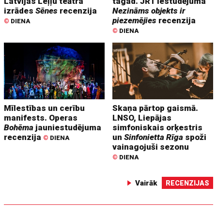
Latvijas Leļļu teātra
tagad. JRT iestudējuma
izrādes
Sēnes
recenzija
Nezināms objekts ir
piezemējies
recenzija
©
DIENA
©
DIENA
Mīlestības un cerību
Skaņa pārtop gaismā.
manifests. Operas
LNSO, Liepājas
Bohēma
jauniestudējuma
simfoniskais orķestris
recenzija
un
Sinfonietta Rīga
spoži
©
DIENA
vainagojuši sezonu
©
DIENA
Vairāk
RECENZIJAS