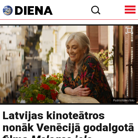
Publicitātes foto
Latvijas kinoteātros
nonāk Venēcijā godalgotā