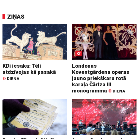
ZIŅAS
KDi iesaka: Tēli
Londonas
atdzīvojas kā pasakā
Koventgārdena operas
jauno priekškaru rotā
©
DIENA
karaļa Čārlza III
monogramma
©
DIENA