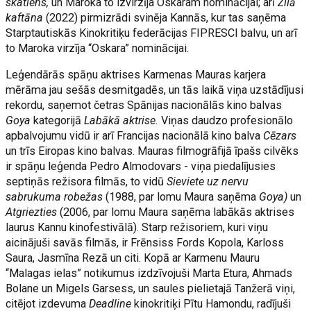
skatiens,
un Maroka to izvirzīja Oskaram nominācijai; arī
Zilā
kaftāna
(2022) pirmizrādi svinēja Kannās, kur tas saņēma
Starptautiskās Kinokritiķu federācijas FIPRESCI balvu, un arī
to Maroka virzīja “Oskara” nominācijai.
Leģendārās spāņu aktrises Karmenas Mauras karjera
mērāma jau sešās desmitgadēs, un tās laikā viņa uzstādījusi
rekordu, saņemot četras Spānijas nacionālās kino balvas
Goya
kategorijā
Labākā aktrise.
Viņas daudzo profesionālo
apbalvojumu vidū ir arī Francijas nacionālā kino balva
Cēzars
un trīs Eiropas kino balvas. Mauras filmogrāfijā īpašs cilvēks
ir spāņu leģenda Pedro Almodovars - viņa piedalījusies
septiņās režisora filmās, to vidū
Sieviete uz nervu
sabrukuma robežas
(1988, par lomu Maura saņēma
Goya)
un
Atgriezties
(2006, par lomu Maura saņēma labākās aktrises
laurus Kannu kinofestivālā). Starp režisoriem, kuri viņu
aicinājuši savās filmās, ir Frēnsiss Fords Kopola, Karloss
Saura, Jasmīna Rezā un citi. Kopā ar Karmenu Mauru
“Malagas ielas” notikumus izdzīvojuši Marta Etura, Ahmads
Bolane un Migels Garsess, un saules pielietajā Tanžerā viņi,
citējot izdevuma
Deadline
kinokritiķi Pītu Hamondu, radījuši