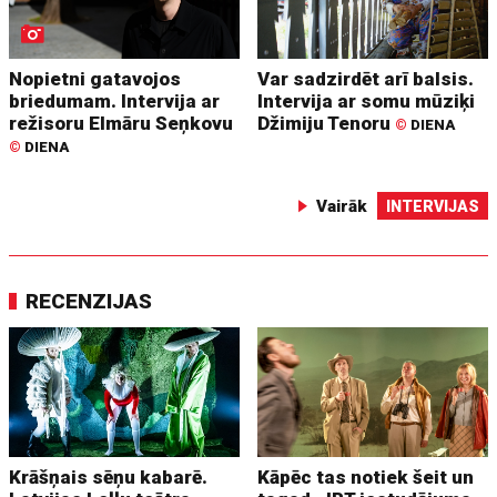
Nopietni gatavojos
Var sadzirdēt arī balsis.
briedumam. Intervija ar
Intervija ar somu mūziķi
režisoru Elmāru Seņkovu
Džimiju Tenoru
©
DIENA
©
DIENA
Vairāk
INTERVIJAS
RECENZIJAS
Krāšņais sēņu kabarē.
Kāpēc tas notiek šeit un