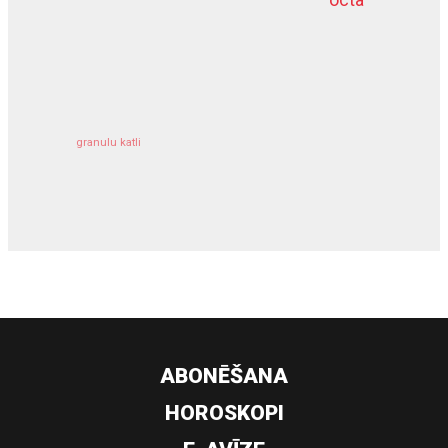
kravu apdrošināšana
granulu katli
siltumsūknis
ABONĒŠANA
HOROSKOPI