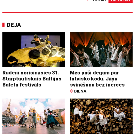
DEJA
Rudenī norisināsies 31.
Mēs paši degam par
Starptautiskais Baltijas
latvisko kodu. Jāņu
Baleta festivāls
svinēšana bez inerces
©
DIENA