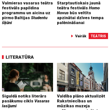
Valmieras vasaras teātra
Starptautiskais jaunā
festivāls papildina
teātra festivāls
Homo
programmu un aicina uz
Novus
būs veltīts
pirmo Baltijas
Studentu
apzinātai dzīves tempa
šķūni
palēnināšanai
Vairāk
TEĀTRIS
LITERATŪRA
Siguldā notiks literārs
Valdība plāno aktualizēt
pasākumu cikls
Vasaras
Rakstniecības un
lasījumi
mūzikas muzeja