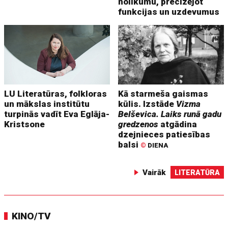
nolikumu, precizējot
funkcijas un uzdevumus
LU Literatūras, folkloras
Kā starmeša gaismas
un mākslas institūtu
kūlis. Izstāde
Vizma
turpinās vadīt Eva Eglāja-
Belševica. Laiks runā gadu
Kristsone
gredzenos
atgādina
dzejnieces patiesības
balsi
©
DIENA
Vairāk
LITERATŪRA
KINO/TV