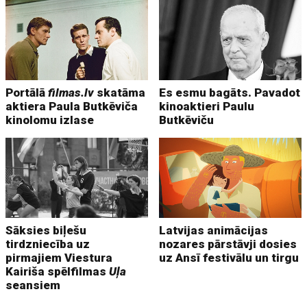
Portālā
filmas.lv
skatāma
Es esmu bagāts. Pavadot
aktiera Paula Butkēviča
kinoaktieri Paulu
kinolomu izlase
Butkēviču
Sāksies biļešu
Latvijas animācijas
tirdzniecība uz
nozares pārstāvji dosies
pirmajiem Viestura
uz Ansī festivālu un tirgu
Kairiša spēlfilmas
Uļa
seansiem