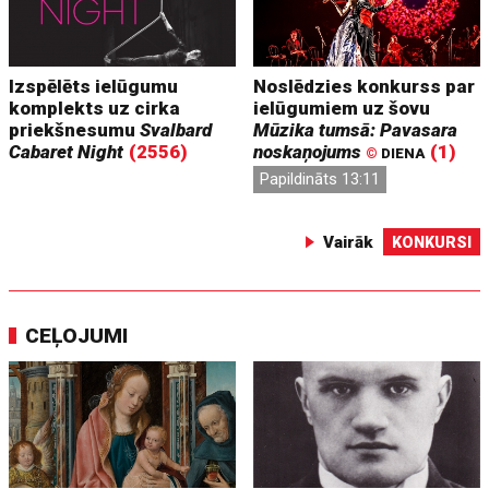
Izspēlēts ielūgumu
Noslēdzies konkurss par
komplekts uz cirka
ielūgumiem uz šovu
priekšnesumu
Svalbard
Mūzika tumsā: Pavasara
Cabaret Night
(2556)
noskaņojums
(1)
©
DIENA
Papildināts 13:11
Vairāk
KONKURSI
CEĻOJUMI