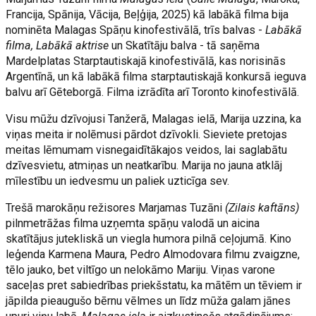
Francija, Spānija, Vācija, Beļģija, 2025) kā labākā filma bija
nominēta Malagas Spāņu kinofestivālā, trīs balvas -
Labākā
filma, Labākā aktrise
un Skatītāju balva - tā saņēma
Mardelplatas Starptautiskajā kinofestivālā, kas norisinās
Argentīnā, un kā labākā filma starptautiskajā konkursā ieguva
balvu arī Gēteborgā. Filma izrādīta arī Toronto kinofestivālā.
Visu mūžu dzīvojusi Tanžerā, Malagas ielā, Marija uzzina, ka
viņas meita ir nolēmusi pārdot dzīvokli. Sieviete pretojas
meitas lēmumam visnegaidītākajos veidos, lai saglabātu
dzīvesvietu, atmiņas un neatkarību. Marija no jauna atklāj
mīlestību un iedvesmu un paliek uzticīga sev.
Trešā marokāņu režisores Marjamas Tuzāni
(Zilais kaftāns)
pilnmetrāžas filma uzņemta spāņu valodā un aicina
skatītājus jutekliskā un viegla humora pilnā ceļojumā. Kino
leģenda Karmena Maura, Pedro Almodovara filmu zvaigzne,
tēlo jauko, bet viltīgo un nelokāmo Mariju. Viņas varone
saceļas pret sabiedrības priekšstatu, ka mātēm un tēviem ir
jāpilda pieaugušo bērnu vēlmes un līdz mūža galam jānes