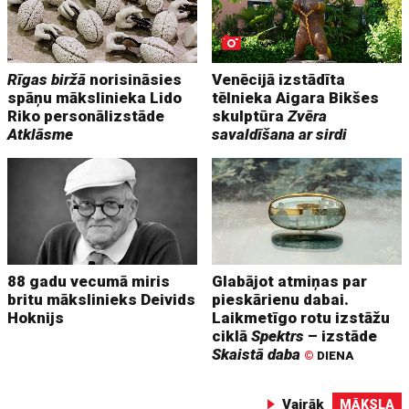
Rīgas biržā
norisināsies
Venēcijā izstādīta
spāņu mākslinieka Lido
tēlnieka Aigara Bikšes
Riko personālizstāde
skulptūra
Zvēra
Atklāsme
savaldīšana ar sirdi
88 gadu vecumā miris
Glabājot atmiņas par
britu mākslinieks Deivids
pieskārienu dabai.
Hoknijs
Laikmetīgo rotu izstāžu
ciklā
Spektrs
– izstāde
Skaistā daba
©
DIENA
Vairāk
MĀKSLA