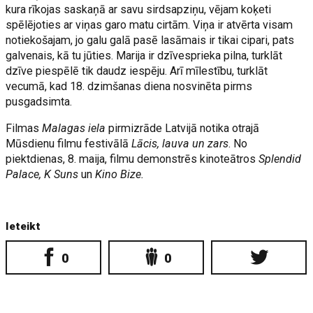
kura rīkojas saskaņā ar savu sirdsapziņu, vējam koķeti
spēlējoties ar viņas garo matu cirtām. Viņa ir atvērta visam
notiekošajam, jo galu galā pasē lasāmais ir tikai cipari, pats
galvenais, kā tu jūties. Marija ir dzīvesprieka pilna, turklāt
dzīve piespēlē tik daudz iespēju. Arī mīlestību, turklāt
vecumā, kad 18. dzimšanas diena nosvinēta pirms
pusgadsimta.
Filmas
Malagas iela
pirmizrāde Latvijā notika otrajā
Mūsdienu filmu festivālā
Lācis, lauva un zars
. No
piektdienas, 8. maija, filmu demonstrēs kinoteātros
Splendid
Palace, K Suns
un
Kino Bize.
Ieteikt
0
0