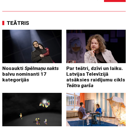
TEĀTRIS
Nosaukti
Spēlmaņu nakts
Par teātri, dzīvi un laiku.
balvu nominanti 17
Latvijas Televīzijā
kategorijās
atsāksies raidījumu cikls
Teātra garša