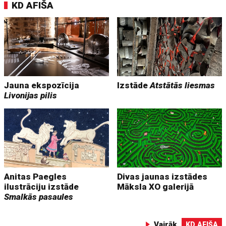
KD AFIŠA
Jauna ekspozīcija
Izstāde
Atstātās liesmas
Livonijas pilis
Anitas Paegles
Divas jaunas izstādes
ilustrāciju izstāde
Māksla XO galerijā
Smalkās pasaules
Vairāk
KD AFIŠA