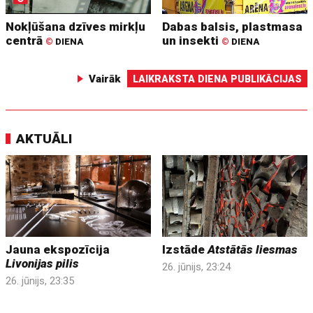
Nokļūšana dzīves mirkļu
Dabas balsis, plastmasa
centrā
un insekti
©
DIENA
©
DIENA
Vairāk
LAIKRAKSTA DIENA PUBLIKĀCIJAS
AKTUĀLI
Jauna ekspozīcija
Izstāde
Atstātās liesmas
Livonijas pilis
26. jūnijs, 23:24
26. jūnijs, 23:35