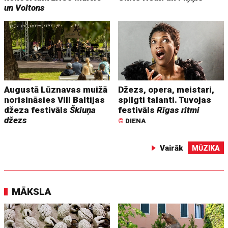
un Voltons
Augustā Lūznavas muižā
Džezs, opera, meistari,
norisināsies VIII Baltijas
spilgti talanti. Tuvojas
džeza festivāls
Škiuņa
festivāls
Rīgas ritmi
džezs
©
DIENA
Vairāk
MŪZIKA
MĀKSLA