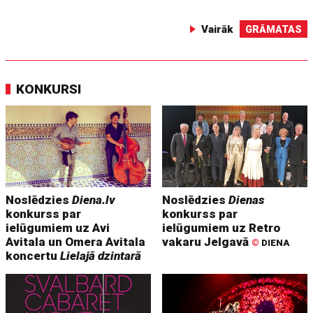
Vairāk
GRĀMATAS
KONKURSI
Noslēdzies
Diena.lv
Noslēdzies
Dienas
konkurss par
konkurss par
ielūgumiem uz Avi
ielūgumiem uz Retro
Avitala un Omera Avitala
vakaru Jelgavā
©
DIENA
koncertu
Lielajā dzintarā