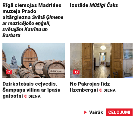
Rīgā ciemojas Madrides
Izstāde
Mūžīgi Čaks
muzeja Prado
altārglezna
Svētā Ģimene
ar muzicējošo eņģeli,
svētajām Katrīnu un
Barbaru
Dzirkstošais ceļvedis.
No Pakrojas līdz
Šampaņa vilina ar īpašu
Ilzenbergai
©
DIENA
gaisotni
©
DIENA
Vairāk
CEĻOJUMI