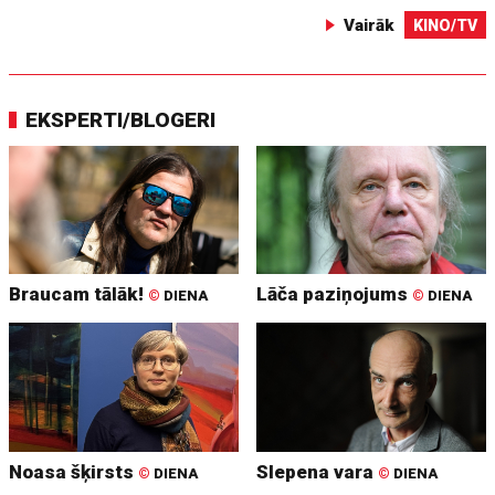
Vairāk
KINO/TV
EKSPERTI/BLOGERI
Braucam tālāk!
Lāča paziņojums
©
DIENA
©
DIENA
Noasa šķirsts
Slepena vara
©
DIENA
©
DIENA