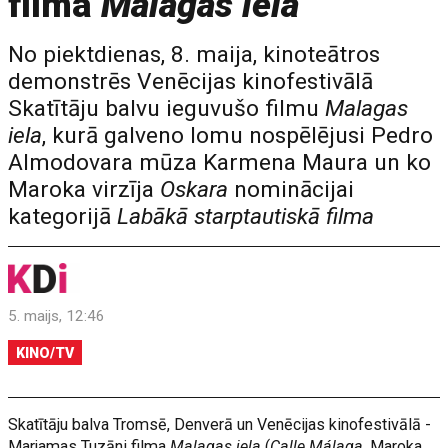
filma
Malagas iela
No piektdienas, 8. maija, kinoteātros
demonstrēs Venēcijas kinofestivālā
Skatītāju balvu ieguvušo filmu
Malagas
iela
, kurā galveno lomu nospēlējusi Pedro
Almodovara mūza Karmena Maura un ko
Maroka virzīja
Oskara
nominācijai
kategorijā
Labākā starptautiskā filma
5. maijs, 12:46
KINO/TV
Skatītāju balva Tromsē, Denverā un Venēcijas kinofestivālā -
Marjamas Tuzāni filma
Malagas iela
(
Calle Málaga
, Maroka,