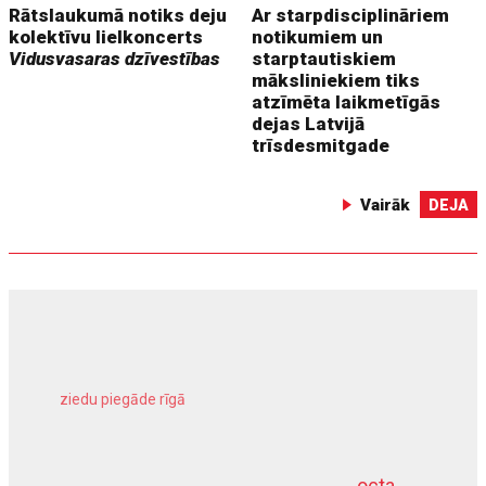
Rātslaukumā notiks deju
Ar starpdisciplināriem
kolektīvu lielkoncerts
notikumiem un
Vidusvasaras dzīvestības
starptautiskiem
māksliniekiem tiks
atzīmēta laikmetīgās
dejas Latvijā
trīsdesmitgade
Vairāk
DEJA
ziedu piegāde rīgā
meliorācijas darbi
octa
dziļurbums