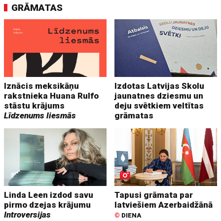
GRĀMATAS
Iznācis meksikāņu
Izdotas Latvijas Skolu
rakstnieka Huana Rulfo
jaunatnes dziesmu un
stāstu krājums
deju svētkiem veltītas
Līdzenums liesmās
grāmatas
Linda Leen izdod savu
Tapusi grāmata par
pirmo dzejas krājumu
latviešiem Azerbaidžānā
Introversijas
©
DIENA