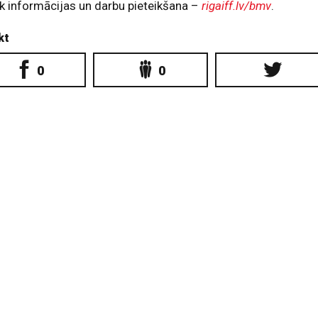
k informācijas un darbu pieteikšana –
rigaiff.lv/bmv
.
kt
0
0