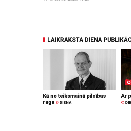
LAIKRAKSTA DIENA PUBLIKĀ
Kā no teiksmainā pilnības
Ar p
raga
©
DIENA
©
DI