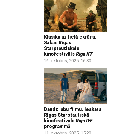
Klasika uz lielā ekrāna.
Sākas Rīgas
Starptautiskais
kinofestivāls
Riga IFF
16. oktobris, 2025, 16:30
Daudz labu filmu. Ieskats
Rīgas Starptautiskā
kinofestivāla
Riga IFF
programmā
11. oktobris, 2025, 15:20