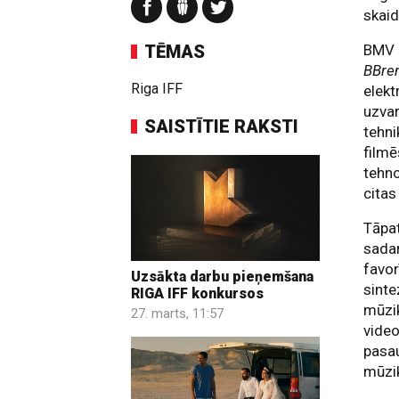
skaid
TĒMAS
BMV g
BBre
Riga IFF
elekt
uzva
SAISTĪTIE RAKSTI
tehn
filmē
tehn
citas
Tāpat
sada
favor
Uzsākta darbu pieņemšana
sint
RIGA IFF konkursos
mūzik
27. marts, 11:57
video
pasau
mūzik