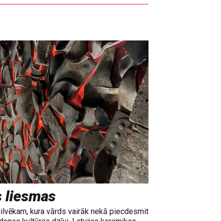
s liesmas
cilvēkam, kura vārds vairāk nekā piecdesmit