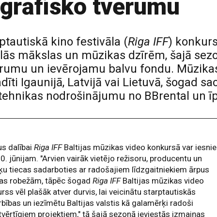
ogrāfisko tvērumu
tautiskā kino festivāla (
Riga IFF
) konkur
lās mākslas un mūzikas dzīrēm, šajā sezo
rumu un ievērojamu balvu fondu. Mūzikas v
adīti Igaunijā, Latvijā vai Lietuvā, šogad s
 tehnikas nodrošinājumu no BBrental un
s dalībai
Riga IFF
Baltijas mūzikas video konkursā var iesni
30. jūnijam. "Arvien vairāk vietējo režisoru, producentu un
u tiecas sadarboties ar radošajiem līdzgaitniekiem ārpus
ijas robežām, tāpēc šogad
Riga IFF
Baltijas mūzikas video
rss vēl plašāk atver durvis, lai veicinātu starptautiskās
bības un iezīmētu Baltijas valstis kā galamērķi radoši
vērtīgiem projektiem," tā šajā sezonā ieviestās izmaiņas