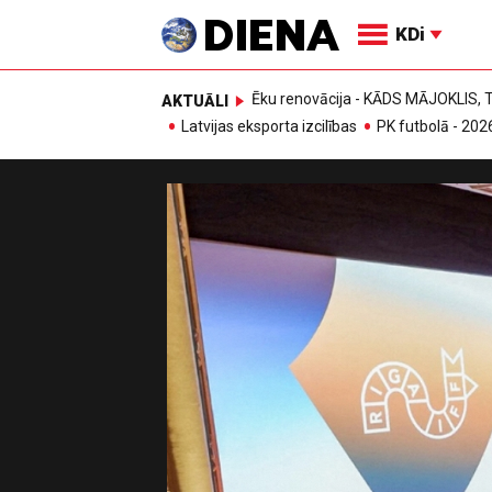
KDi
Ēku renovācija - KĀDS MĀJOKLIS
AKTUĀLI
Latvijas eksporta izcilības
PK futbolā - 202