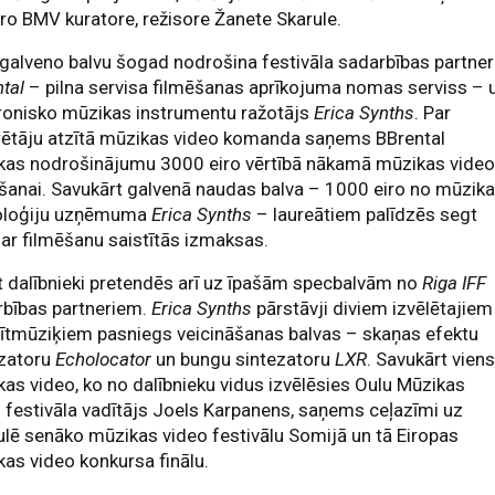
ro BMV kuratore, režisore Žanete Skarule.
alveno balvu šogad nodrošina festivāla sadarbības partner
ntal
– pilna servisa filmēšanas aprīkojuma nomas serviss – 
ronisko mūzikas instrumentu ražotājs
Erica Synths
. Par
rētāju atzītā mūzikas video komanda saņems BBrental
ikas nodrošinājumu 3000 eiro vērtībā nākamā mūzikas vide
šanai. Savukārt galvenā naudas balva – 1000 eiro no mūzik
oloģiju uzņēmuma
Erica Synths
– laureātiem palīdzēs segt
 ar filmēšanu saistītās izmaksas.
 dalībnieki pretendēs arī uz īpašām specbalvām no
Riga IFF
rbības partneriem.
Erica Synths
pārstāvji diviem izvēlētajiem
ītmūziķiem pasniegs veicināšanas balvas – skaņas efektu
ezatoru
Echolocator
un bungu sintezatoru
LXR
. Savukārt vien
as video, ko no dalībnieku vidus izvēlēsies Oulu Mūzikas
 festivāla vadītājs Joels Karpanens, saņems ceļazīmi uz
lē senāko mūzikas video festivālu Somijā un tā Eiropas
as video konkursa finālu.