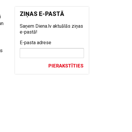
ZIŅAS E-PASTĀ
i
un
Saņem Diena.lv aktuālās ziņas
e-pastā!
E-pasta adrese
o
as
PIERAKSTĪTIES
s