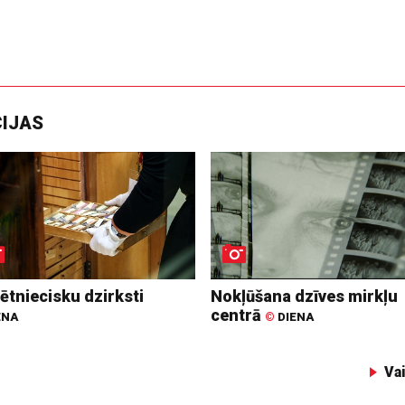
CIJAS
ētniecisku dzirksti
Nokļūšana dzīves mirkļu
centrā
ENA
©
DIENA
Va