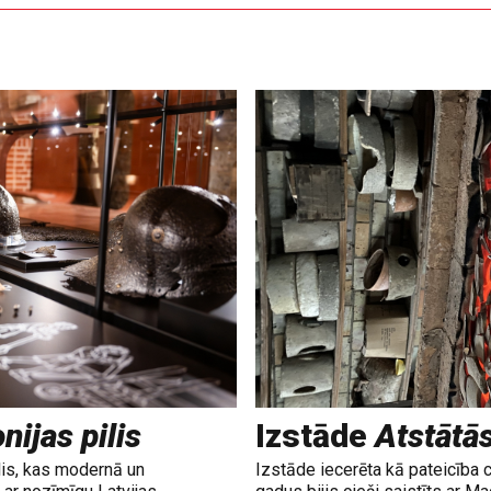
nijas pilis
Izstāde
Atstātā
lis, kas modernā un
Izstāde iecerēta kā pateicība 