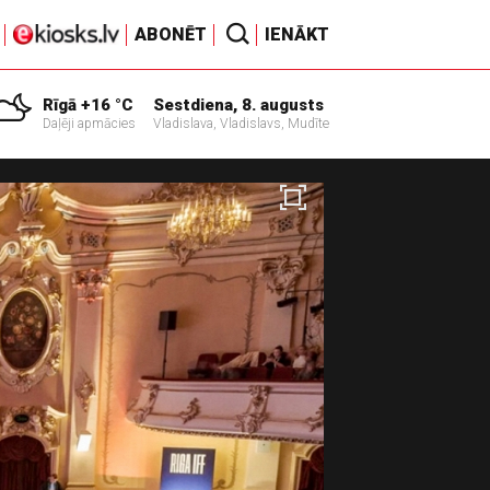
ABONĒT
IENĀKT
Rīgā +16 °C
Sestdiena, 8. augusts
Daļēji apmācies
Vladislava, Vladislavs, Mudīte