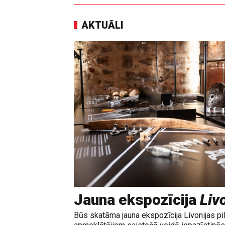
AKTUĀLI
Jauna ekspozīcija
Livo
Būs skatāma jauna ekspozīcija Livonijas pi