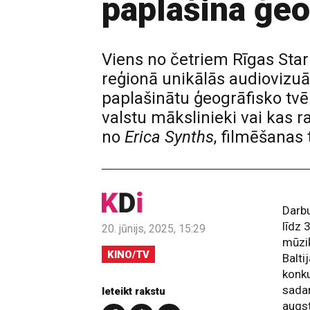
paplašina ģe
Viens no četriem Rīgas Starp
reģionā unikālās audiovizuā
paplašinātu ģeogrāfisko tvē
valstu mākslinieki vai kas r
no
Erica Synths
, filmēšanas
Darbu
līdz 
20. jūnijs, 2025, 15:29
mūziķ
KINO/TV
Balt
konku
sadar
Ieteikt rakstu
augst