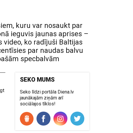
siem, kuru var nosaukt par
nā ieguvis jaunas aprises –
ideo, ko radījuši Baltijas
acentīsies par naudas balvu
 īpašām specbalvām
SEKO MUMS
egt
Seko līdzi portāla Diena.lv
jaunākajām ziņām arī
sociālajos tīklos!