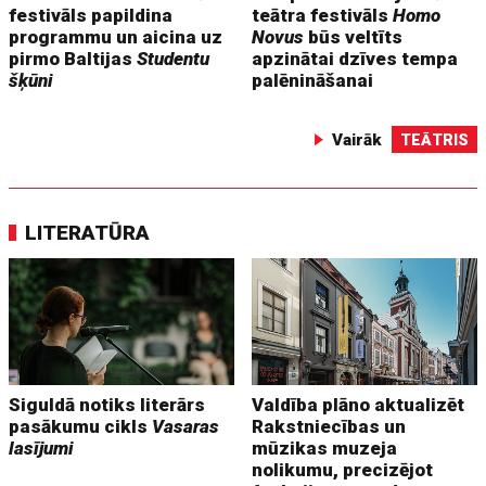
festivāls papildina
teātra festivāls
Homo
programmu un aicina uz
Novus
būs veltīts
pirmo Baltijas
Studentu
apzinātai dzīves tempa
šķūni
palēnināšanai
Vairāk
TEĀTRIS
LITERATŪRA
Siguldā notiks literārs
Valdība plāno aktualizēt
pasākumu cikls
Vasaras
Rakstniecības un
lasījumi
mūzikas muzeja
nolikumu, precizējot