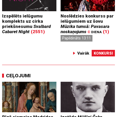
Izspēlēts ielūgumu
Noslēdzies konkurss par
komplekts uz cirka
ielūgumiem uz šovu
priekšnesumu
Svalbard
Mūzika tumsā: Pavasara
Cabaret Night
(2551)
noskaņojums
(1)
©
DIENA
Papildināts 13:11
Vairāk
KONKURSI
CEĻOJUMI
Rīgā ciemojas Madrides
Izstāde
Mūžīgi Čaks