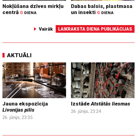
Nokļūšana dzīves mirkļu
Dabas balsis, plastmasa
centrā
un insekti
©
DIENA
©
DIENA
Vairāk
LAIKRAKSTA DIENA PUBLIKĀCIJAS
AKTUĀLI
Jauna ekspozīcija
Izstāde
Atstātās liesmas
Livonijas pilis
26. jūnijs, 23:24
26. jūnijs, 23:35