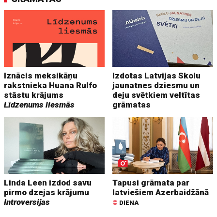
Iznācis meksikāņu
Izdotas Latvijas Skolu
rakstnieka Huana Rulfo
jaunatnes dziesmu un
stāstu krājums
deju svētkiem veltītas
Līdzenums liesmās
grāmatas
Linda Leen izdod savu
Tapusi grāmata par
pirmo dzejas krājumu
latviešiem Azerbaidžānā
Introversijas
©
DIENA