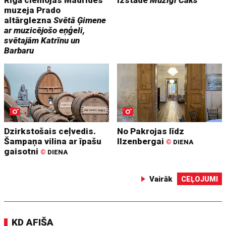
muzeja Prado
altārglezna
Svētā Ģimene
ar muzicējošo eņģeli,
svētajām Katrīnu un
Barbaru
Dzirkstošais ceļvedis.
No Pakrojas līdz
Šampaņa vilina ar īpašu
Ilzenbergai
©
DIENA
gaisotni
©
DIENA
Vairāk
CEĻOJUMI
KD AFIŠA