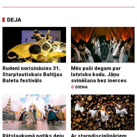
DEJA
Rudenī norisināsies 31.
Mēs paši degam par
Starptautiskais Baltijas
latvisko kodu. Jāņu
Baleta festivāls
svinēšana bez inerces
©
DIENA
Rātslaukumā notiks deju
Ar starpdisciplināriem