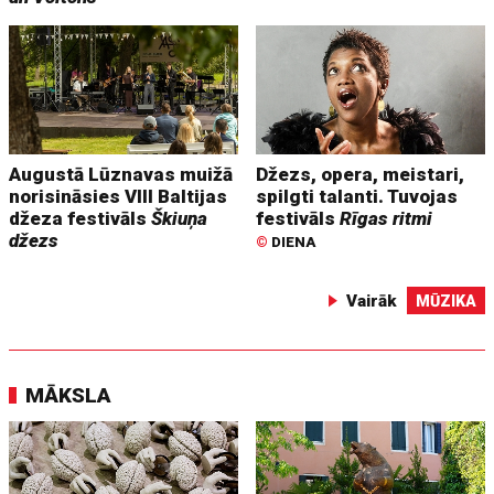
Augustā Lūznavas muižā
Džezs, opera, meistari,
norisināsies VIII Baltijas
spilgti talanti. Tuvojas
džeza festivāls
Škiuņa
festivāls
Rīgas ritmi
džezs
©
DIENA
Vairāk
MŪZIKA
MĀKSLA