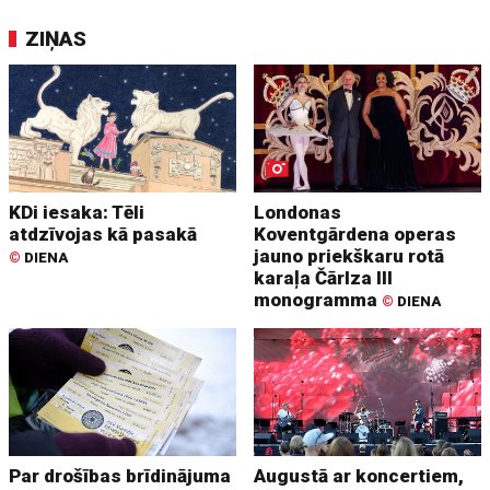
ZIŅAS
KDi iesaka: Tēli
Londonas
atdzīvojas kā pasakā
Koventgārdena operas
jauno priekškaru rotā
©
DIENA
karaļa Čārlza III
monogramma
©
DIENA
Par drošības brīdinājuma
Augustā ar koncertiem,