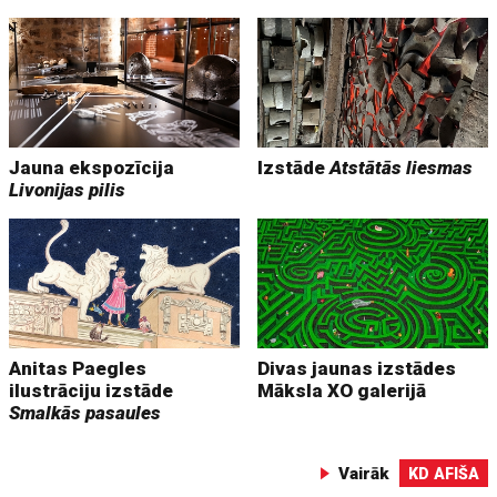
Jauna ekspozīcija
Izstāde
Atstātās liesmas
Livonijas pilis
Anitas Paegles
Divas jaunas izstādes
ilustrāciju izstāde
Māksla XO galerijā
Smalkās pasaules
Vairāk
KD AFIŠA