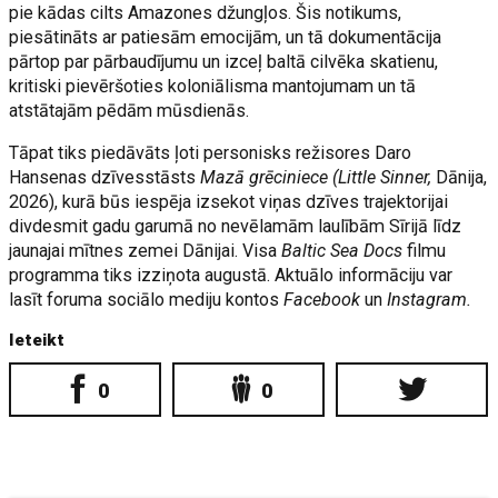
pie kādas cilts Amazones džungļos. Šis notikums,
piesātināts ar patiesām emocijām, un tā dokumentācija
pārtop par pārbaudījumu un izceļ baltā cilvēka skatienu,
kritiski pievēršoties koloniālisma mantojumam un tā
atstātajām pēdām mūsdienās.
Tāpat tiks piedāvāts ļoti personisks režisores Daro
Hansenas dzīvesstāsts
Mazā grēciniece (Little Sinner,
Dānija,
2026), kurā būs iespēja izsekot viņas dzīves trajektorijai
divdesmit gadu garumā no nevēlamām laulībām Sīrijā līdz
jaunajai mītnes zemei Dānijai. Visa
Baltic Sea Docs
filmu
programma tiks izziņota augustā. Aktuālo informāciju var
lasīt foruma sociālo mediju kontos
Facebook
un
Instagram.
Ieteikt
0
0