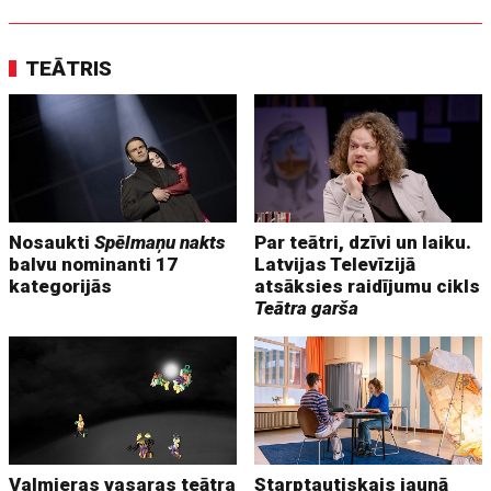
TEĀTRIS
Nosaukti
Spēlmaņu nakts
Par teātri, dzīvi un laiku.
balvu nominanti 17
Latvijas Televīzijā
kategorijās
atsāksies raidījumu cikls
Teātra garša
Valmieras vasaras teātra
Starptautiskais jaunā