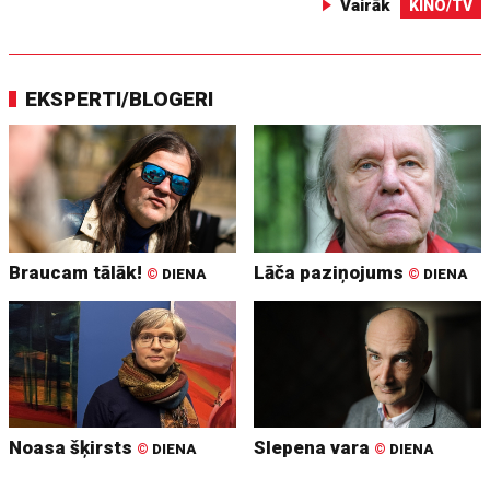
Vairāk
KINO/TV
EKSPERTI/BLOGERI
Braucam tālāk!
Lāča paziņojums
©
DIENA
©
DIENA
Noasa šķirsts
Slepena vara
©
DIENA
©
DIENA