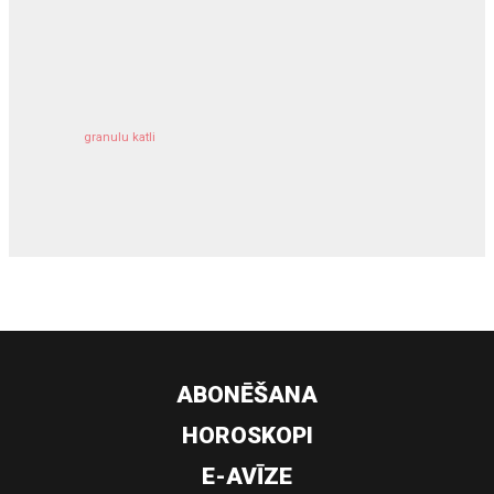
kravu apdrošināšana
granulu katli
siltumsūknis
ABONĒŠANA
HOROSKOPI
E-AVĪZE