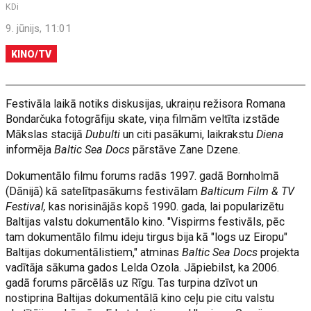
KDi
9. jūnijs, 11:01
KINO/TV
Festivāla laikā notiks diskusijas, ukraiņu režisora Romana
Bondarčuka fotogrāfiju skate, viņa filmām veltīta izstāde
Mākslas stacijā
Dubulti
un citi pasākumi, laikrakstu
Diena
informēja
Baltic Sea Docs
pārstāve Zane Dzene.
Dokumentālo filmu forums radās 1997. gadā Bornholmā
(Dānijā) kā satelītpasākums festivālam
Balticum Film & TV
Festival,
kas norisinājās kopš 1990. gada, lai popularizētu
Baltijas valstu dokumentālo kino. "Vispirms festivāls, pēc
tam dokumentālo filmu ideju tirgus bija kā "logs uz Eiropu"
Baltijas dokumentālistiem," atminas
Baltic Sea Docs
projekta
vadītāja sākuma gados Lelda Ozola. Jāpiebilst, ka 2006.
gadā forums pārcēlās uz Rīgu. Tas turpina dzīvot un
nostiprina Baltijas dokumentālā kino ceļu pie citu valstu