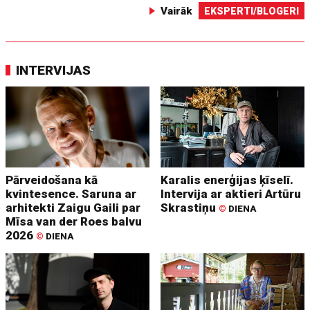
Vairāk
EKSPERTI/BLOGERI
INTERVIJAS
Pārveidošana kā
Karalis enerģijas ķīselī.
kvintesence. Saruna ar
Intervija ar aktieri Artūru
arhitekti Zaigu Gaili par
Skrastiņu
©
DIENA
Mīsa van der Roes balvu
2026
©
DIENA