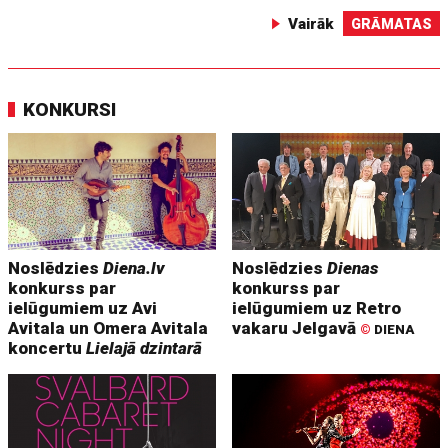
Vairāk
GRĀMATAS
KONKURSI
Noslēdzies
Diena.lv
Noslēdzies
Dienas
konkurss par
konkurss par
ielūgumiem uz Avi
ielūgumiem uz Retro
Avitala un Omera Avitala
vakaru Jelgavā
©
DIENA
koncertu
Lielajā dzintarā