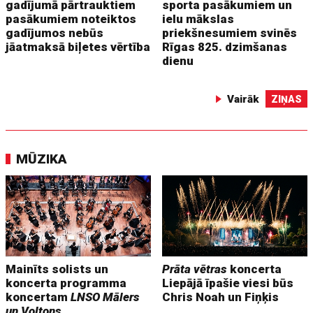
gadījumā pārtrauktiem
sporta pasākumiem un
pasākumiem noteiktos
ielu mākslas
gadījumos nebūs
priekšnesumiem svinēs
jāatmaksā biļetes vērtība
Rīgas 825. dzimšanas
dienu
Vairāk
ZIŅAS
MŪZIKA
Mainīts solists un
Prāta vētras
koncerta
koncerta programma
Liepājā īpašie viesi būs
koncertam
LNSO Mālers
Chris Noah un Fiņķis
un Voltons