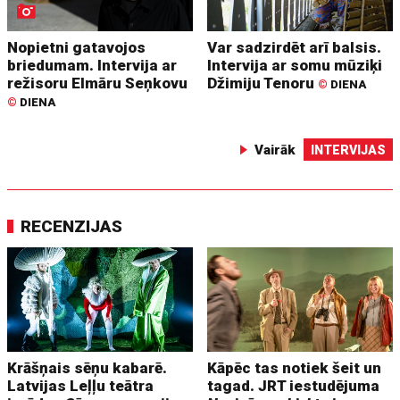
Nopietni gatavojos
Var sadzirdēt arī balsis.
briedumam. Intervija ar
Intervija ar somu mūziķi
režisoru Elmāru Seņkovu
Džimiju Tenoru
©
DIENA
©
DIENA
Vairāk
INTERVIJAS
RECENZIJAS
Krāšņais sēņu kabarē.
Kāpēc tas notiek šeit un
Latvijas Leļļu teātra
tagad. JRT iestudējuma