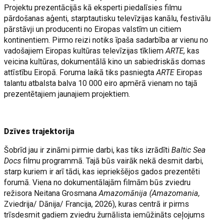
Projektu prezentācijās kā eksperti piedalīsies filmu
pārdošanas aģenti, starptautisku televīzijas kanālu, festivālu
pārstāvji un producenti no Eiropas valstīm un citiem
kontinentiem. Pirmo reizi notiks īpaša sadarbība ar vienu no
vadošajiem Eiropas kultūras televīzijas tīkliem
ARTE,
kas
veicina kultūras, dokumentālā kino un sabiedriskās domas
attīstību Eiropā. Foruma laikā tiks pasniegta
ARTE
Eiropas
talantu atbalsta balva 10 000 eiro apmērā vienam no tajā
prezentētajiem jaunajiem projektiem.
Dzīves trajektorija
Šobrīd jau ir zināmi pirmie darbi, kas tiks izrādīti
Baltic Sea
Docs
filmu programmā. Tajā būs vairāk nekā desmit darbi,
starp kuriem ir arī tādi, kas iepriekšējos gados prezentēti
forumā. Viena no dokumentālajām filmām būs zviedru
režisora Neitana Grosmana
Amazomānija (Amazomania,
Zviedrija/ Dānija/ Francija, 2026), kuras centrā ir pirms
trīsdesmit gadiem zviedru žurnālista iemūžināts ceļojums