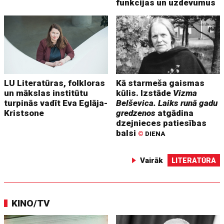
funkcijas un uzdevumus
LU Literatūras, folkloras
Kā starmeša gaismas
un mākslas institūtu
kūlis. Izstāde
Vizma
turpinās vadīt Eva Eglāja-
Belševica. Laiks runā gadu
Kristsone
gredzenos
atgādina
dzejnieces patiesības
balsi
©
DIENA
Vairāk
LITERATŪRA
KINO/TV