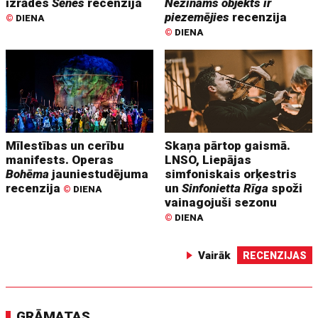
izrādes
Sēnes
recenzija
Nezināms objekts ir
piezemējies
recenzija
©
DIENA
©
DIENA
Mīlestības un cerību
Skaņa pārtop gaismā.
manifests. Operas
LNSO, Liepājas
Bohēma
jauniestudējuma
simfoniskais orķestris
recenzija
un
Sinfonietta Rīga
spoži
©
DIENA
vainagojuši sezonu
©
DIENA
Vairāk
RECENZIJAS
GRĀMATAS