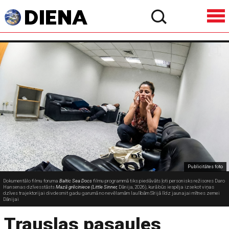
Publicitātes foto
Dokumentālo filmu foruma
Baltic Sea Docs
filmu programmā tiks piedāvāts ļoti personisks režisores Daro
Hansenas dzīvesstāsts
Mazā grēciniece (Little Sinner,
Dānija, 2026), kurā būs iespēja izsekot viņas
dzīves trajektorijai divdesmit gadu garumā no nevēlamām laulībām Sīrijā līdz jaunajai mītnes zemei
Dānijai
Trauslas pasaules