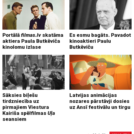
Portālā
filmas.lv
skatāma
Es esmu bagāts. Pavadot
aktiera Paula Butkēviča
kinoaktieri Paulu
kinolomu izlase
Butkēviču
Sāksies biļešu
Latvijas animācijas
tirdzniecība uz
nozares pārstāvji dosies
pirmajiem Viestura
uz Ansī festivālu un tirgu
Kairiša spēlfilmas
Uļa
seansiem