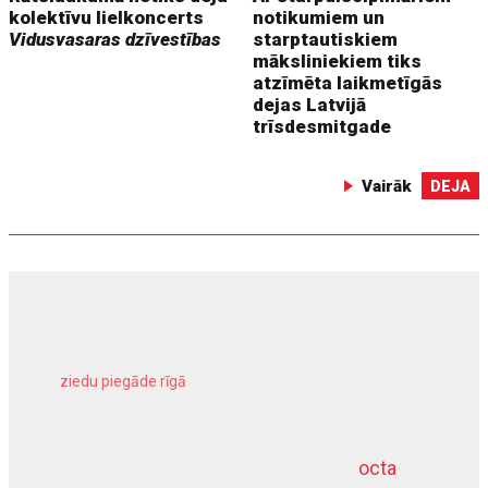
kolektīvu lielkoncerts
notikumiem un
Vidusvasaras dzīvestības
starptautiskiem
māksliniekiem tiks
atzīmēta laikmetīgās
dejas Latvijā
trīsdesmitgade
Vairāk
DEJA
ziedu piegāde rīgā
meliorācijas darbi
octa
dziļurbums