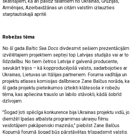
skatītājiem, kā arī palīdz talantiem no Ukrainas, Gruzijas,
Armēnijas, Azerbaidžānas un citām valstīm izlauzties
starptautiskajā apritē.
Robežas tēma
No šī gada
Baltic Sea Docs
divdesmit sešiem prezentācijām
izvēlētajiem projektiem septiņi top Latvijas studijās vai ar to
līdzdalību. No tiem četros Latvija ir galvenā producente,
savukārt trijos – kā kopproducējošā valsts, sadarbojoties ar
Ukrainas, Lietuvas un Itālijas partneriem. Foruma vadītāja un
projektu atlases komisijas dalībniece Zane Balčus norāda, ka
šī gada projektu pieteikumos izteikti klātesoša ir robežu
tēma, kas apliecina trauslo un labilo stāvokli, kādā šobrīd
dzīvojam.
"Šogad ļoti spēcīga konkurence bija Ukrainas projektu vidū, jo
diemžēl īpašas atbalsta programmas ukraiņu filmu
veidotājiem pakāpeniski mazinās," piebilst Zane Balčus.
Kopumā forumā šogad būs pārstāvētas trīspadsmit valstis.