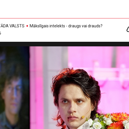
, TĀDA VALSTS
Mākslīgais intelekts - draugs vai drauds?
6