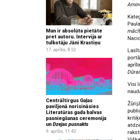
Amino
Kate
Paul
Man ir absolūta pietāte
mācīt
pret autoru. Intervija ar
Nacio
tulkotāju Jāni Krastiņu
17. aprīlis, 8:52
Lasīt
port
aprīl
Dūrai
Visi 
naud
Centrāltirgus Gaļas
Žūrij
paviljonā norisināsies
publi
Literatūras gada balvas
kriti
pasniegšanas ceremonija
un
Dzejas pusnakts
atdze
9. aprīlis, 11:43
rakst
Viška