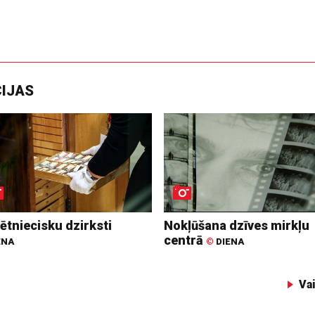
CIJAS
ētniecisku dzirksti
Nokļūšana dzīves mirkļu
centrā
ENA
©
DIENA
Va