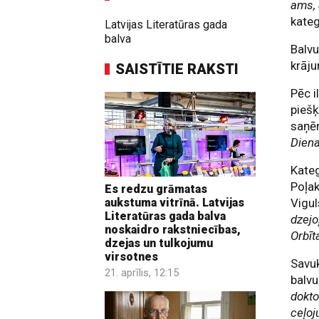
ams,
kate
Latvijas Literatūras gada
balva
Balvu
krāj
SAISTĪTIE RAKSTI
Pēc 
piešķ
saņē
Dien
Kate
Poļak
Es redzu grāmatas
Vigul
aukstuma vitrīnā. Latvijas
Literatūras gada balva
dzejo
noskaidro rakstniecības,
Orbīt
dzejas un tulkojumu
virsotnes
Savuk
21. aprīlis, 12:15
balv
dokto
ceļoj