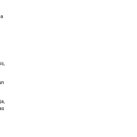
na
is,
un
ja,
ras