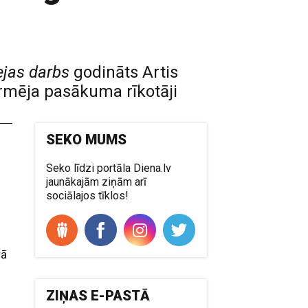
ejas darbs
godināts Artis
ormēja pasākuma rīkotāji
SEKO MUMS
Seko līdzi portāla Diena.lv
jaunākajām ziņām arī
sociālajos tīklos!
rā
ZIŅAS E-PASTĀ