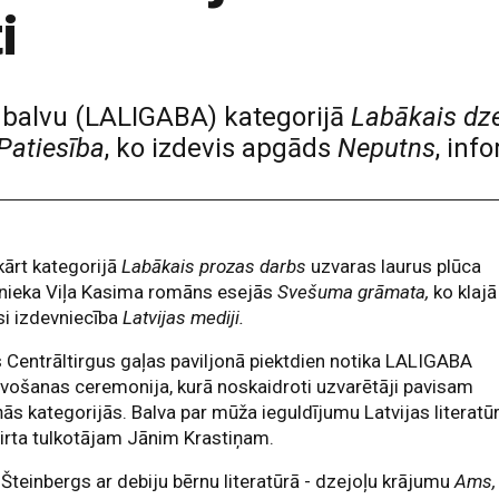
i
a balvu (LALIGABA) kategorijā
Labākais dz
Patiesība
, ko izdevis apgāds
Neputns
, inf
ārt kategorijā
Labākais prozas darbs
uzvaras laurus plūca
tnieka Viļa Kasima romāns esejās
Svešuma grāmata,
ko klajā
si izdevniecība
Latvijas mediji.
 Centrāltirgus gaļas paviljonā piektdien notika LALIGABA
vošanas ceremonija, kurā noskaidroti uzvarētāji pavisam
ās kategorijās. Balva par mūža ieguldījumu Latvijas literatū
irta tulkotājam Jānim Krastiņam.
 Šteinbergs ar debiju bērnu literatūrā - dzejoļu krājumu
Ams,