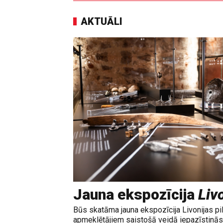
AKTUĀLI
Jauna ekspozīcija
Livo
Būs skatāma jauna ekspozīcija Livonijas pi
apmeklētājiem saistošā veidā iepazīstinās 