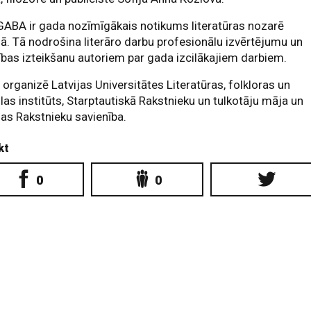
ABA ir gada nozīmīgākais notikums literatūras nozarē
jā. Tā nodrošina literāro darbu profesionālu izvērtējumu un
ības izteikšanu autoriem par gada izcilākajiem darbiem.
 organizē Latvijas Universitātes Literatūras, folkloras un
as institūts, Starptautiskā Rakstnieku un tulkotāju māja un
jas Rakstnieku savienība.
kt
0
0