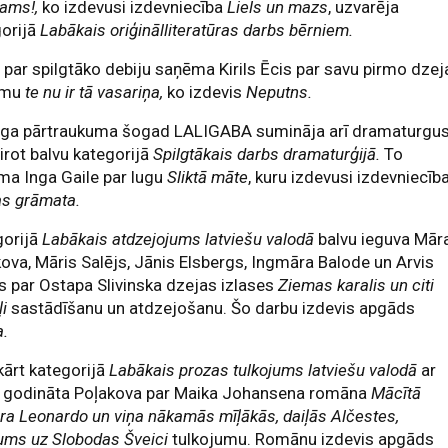
 ams!,
ko izdevusi izdevniecība
Liels un mazs
, uzvarēja
gorijā
Labākais oriģinālliteratūras darbs bērniem.
 par spilgtāko debiju saņēma Kirils Ēcis par savu pirmo dzej
umu
te nu ir tā vasariņa,
ko izdevis
Neputns.
ilga pārtraukuma šogad LALIGABA sumināja arī dramaturgus
irot balvu kategorijā
Spilgtākais darbs dramaturģijā.
To
ma Inga Gaile par lugu
Sliktā māte
, kuru izdevusi izdevniecīb
as grāmata.
gorijā
Labākais atdzejojums latviešu valodā
balvu ieguva Mār
ova, Māris Salējs, Jānis Elsbergs, Ingmāra Balode un Arvis
s par Ostapa Slivinska dzejas izlases
Ziemas karalis un citi
ļi
sastādīšanu un atdzejošanu. Šo darbu izdevis apgāds
a.
ārt kategorijā
Labākais prozas tulkojums latviešu valodā
ar
u godināta Poļakova par Maika Johansena romāna
Mācītā
ra Leonardo un viņa nākamās mīļākās, daiļās Alčestes,
ums uz Slobodas Šveici
tulkojumu. Romānu izdevis apgāds