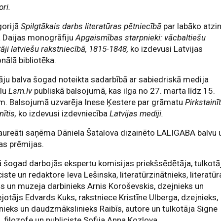
ri.
gorijā
Spilgtākais darbs literatūras pētniecībā
par labāko atzi
a Daijas monogrāfiju
Apgaismības starpnieki: vācbaltiešu
āji latviešu rakstniecībā, 1815-1848,
ko izdevusi Latvijas
nālā bibliotēka.
āju balva šogad noteikta sadarbībā ar sabiedriskā medija
ālu
Lsm.lv
publiskā balsojumā, kas ilga no 27. marta līdz 15.
im. Balsojumā uzvarēja Inese Ķestere par grāmatu
Pirkstainīt
nītis,
ko izdevusi izdevniecība
Latvijas mediji.
laureāti saņēma Dāniela Šatalova dizainēto LALIGABA balvu 
as prēmijas.
ā šogad darbojās ekspertu komisijas priekšsēdētāja, tulkotā
ciste un redaktore Ieva Lešinska, literatūrzinātnieks, literatū
ķis un muzeja darbinieks Arnis Koroševskis, dzejnieks un
jotājs Edvards Kuks, rakstniece Kristīne Ulberga, dzejnieks,
nieks un daudzmākslinieks Raibīs, autore un tulkotāja Signe
, filozofe un publiciste Sofija Anna Kozlova.