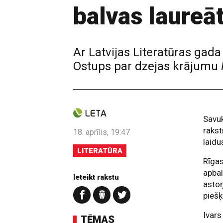
balvas laureāt
Ar Latvijas Literatūras gad
Ostups par dzejas krājumu
Savuk
raks
18. aprīlis, 19:47
laidu
LITERATŪRA
Rīgas
apbal
Ieteikt rakstu
astoņ
piešķ
Ivars
TĒMAS