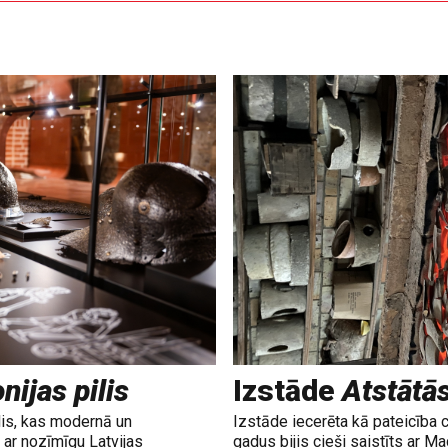
nijas pilis
Izstāde
Atstātā
lis, kas modernā un
Izstāde iecerēta kā pateicība 
ar nozīmīgu Latvijas
gadus bijis cieši saistīts ar M