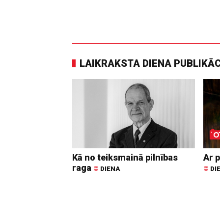
LAIKRAKSTA DIENA PUBLIKĀ
Kā no teiksmainā pilnības
Ar p
raga
©
DIENA
©
DI