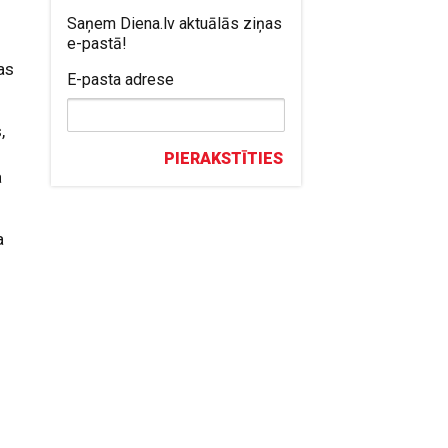
Saņem Diena.lv aktuālās ziņas
e-pastā!
as
E-pasta adrese
,
PIERAKSTĪTIES
a
a