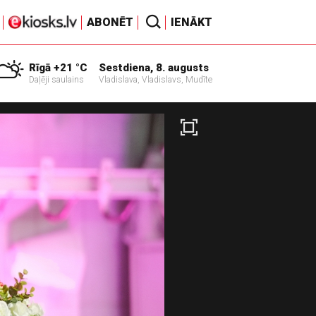
ABONĒT
IENĀKT
Rīgā +21 °C
Sestdiena, 8. augusts
Daļēji saulains
Vladislava, Vladislavs, Mudīte