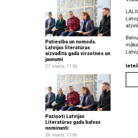
LALIG
Latvi
atzin
Balvu
Patiesība un nomods.
māksl
Latvijas literatūras
Latvi
aizvadītā gada virsotnes un
jaunumi
Ietei
27. marts, 11:36
Paziņoti Latvijas
Literatūras gada balvas
nominanti
26. marts, 13:06