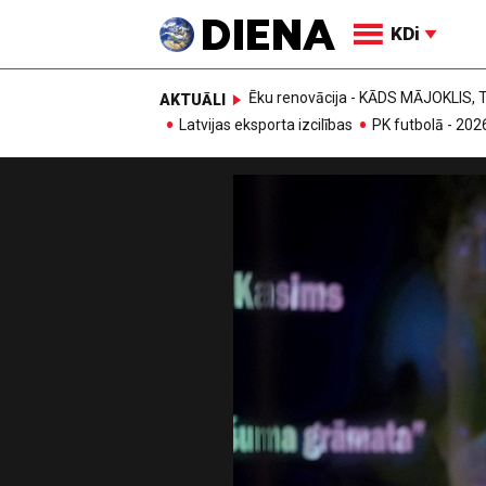
KDi
Ēku renovācija - KĀDS MĀJOKLIS
AKTUĀLI
Latvijas eksporta izcilības
PK futbolā - 202